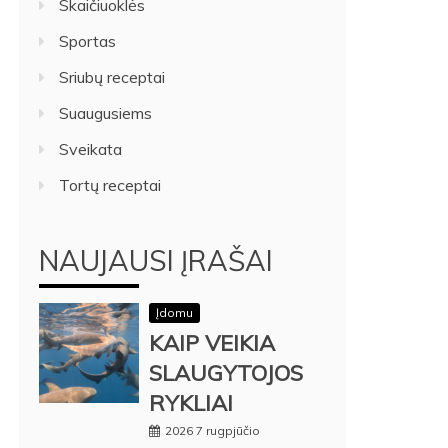
Skaičiuoklės
Sportas
Sriubų receptai
Suaugusiems
Sveikata
Tortų receptai
NAUJAUSI ĮRAŠAI
Įdomu
KAIP VEIKIA
SLAUGYTOJOS
RYKLIAI
2026 7 rugpjūčio