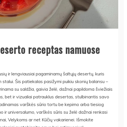
 deserto receptas namuose
ausių ir lengviausiai pagaminamų šaltųjų desertų, kuris
m stalui. Šis patiekalas pasižymi puikiu skonių balansu –
rinama su saldžia, gaivia želė, dažnai papildoma šviežiais
s, bet ir vizualiai patrauklus desertas, stulbinantis savo
adinamas varškės sūrio tortu be kepimo arba tiesiog
 ir universalumo, varškės sūris su želė dažnai renkasi
ai, Velykoms ar net Kūčių vakarienei. Išmokite