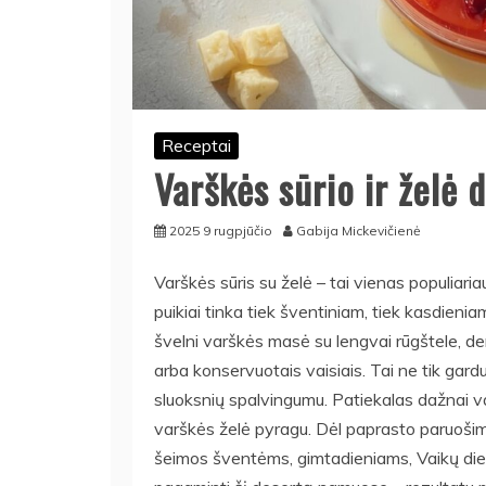
Receptai
Varškės sūrio ir želė
2025 9 rugpjūčio
Gabija Mickevičienė
Varškės sūris su želė – tai vienas populiari
puikiai tinka tiek šventiniam, tiek kasdienia
švelni varškės masė su lengvai rūgštele, de
arba konservuotais vaisiais. Tai ne tik gardu
sluoksnių spalvingumu. Patiekalas dažnai v
varškės želė pyragu. Dėl paprasto paruošimo
šeimos šventėms, gimtadieniams, Vaikų dien