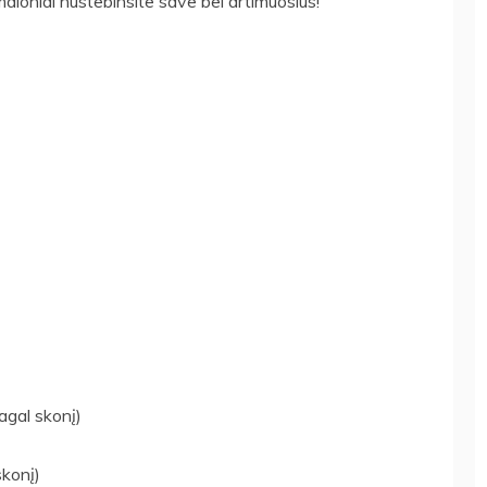
aloniai nustebinsite save bei artimuosius!
agal skonį)
skonį)