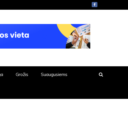
ga
Grožis
Suaugusiems