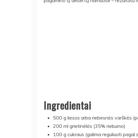
pagaminti šį desertą namuose – rezultatu m
Ingredientai
500 g liesos arba riebesnės varškės (p
200 ml grietinėlės (35% riebumo)
100 g cukraus (galima reguliuoti pagal 