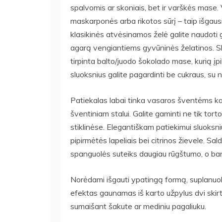
spalvomis ar skoniais, bet ir varškės mase.
maskarponės arba rikotos sūrį – taip išgausi
klasikinės atvėsinamos želė galite naudoti 
agarą vengiantiems gyvūninės želatinos. Sluo
tirpinta balto/juodo šokolado mase, kurią įpi
sluoksnius galite pagardinti be cukraus, su na
Patiekalas labai tinka vasaros šventėms ka
šventiniam stalui. Galite gaminti ne tik tort
stiklinėse. Elegantiškam patiekimui sluoks
pipirmėtės lapeliais bei citrinos žievele. Sa
spanguolės suteiks daugiau rūgštumo, o ba
Norėdami išgauti ypatingą formą, suplanuoki
efektas gaunamas iš karto užpylus dvi skirt
sumaišant šakute ar mediniu pagaliuku.