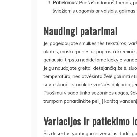
Patiekimas:
Prieš išimdami iš formos, pe
šviežiomis uogomis ar vaisiais, galimas i
Naudingi patarimai
Jei pageidaujate smulkesnės tekstūros, var
rikotos, maskarponės ar paprastą kreminį sūr
geriausiai tirpsta nedideliame kiekyje vanden
Jeigu naudojate greitai kietėjančią želė, sl
temperatūra, nes atvėsinta želė gali imti st
savo skonį – storinkite varškės dalį arba, je
Puošimui visada tinka sezoninės uogos, šokol
trumpam panardinkite peilį į karštą vandenį,
Variacijos ir patiekimo i
Šis desertas ypatingai universalus, todėl ga