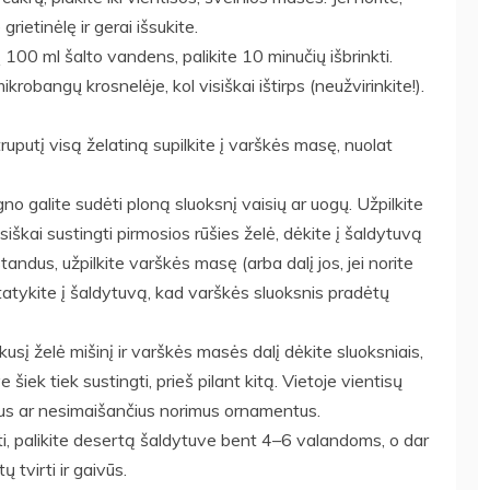
rietinėlę ir gerai išsukite.
 100 ml šalto vandens, palikite 10 minučių išbrinkti.
robangų krosnelėje, kol visiškai ištirps (neužvirinkite!).
ruputį visą želatiną supilkite į varškės masę, nuolat
o galite sudėti ploną sluoksnį vaisių ar uogų. Užpilkite
iškai sustingti pirmosios rūšies želė, dėkite į šaldytuvą
tandus, užpilkite varškės masę (arba dalį jos, jei norite
statykite į šaldytuvą, kad varškės sluoksnis pradėtų
kusį želė mišinį ir varškės masės dalį dėkite sluoksniais,
šiek tiek sustingti, prieš pilant kitą. Vietoje vientisų
štus ar nesimaišančius norimus ornamentus.
i, palikite desertą šaldytuve bent 4–6 valandoms, o dar
ų tvirti ir gaivūs.