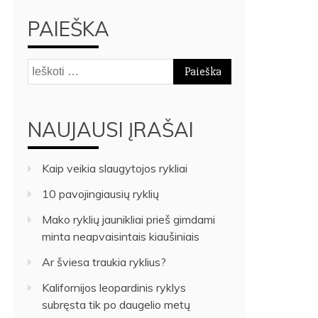
PAIEŠKA
Ieškoti:
NAUJAUSI ĮRAŠAI
Kaip veikia slaugytojos rykliai
10 pavojingiausių ryklių
Mako ryklių jaunikliai prieš gimdami
minta neapvaisintais kiaušiniais
Ar šviesa traukia ryklius?
Kalifornijos leopardinis ryklys
subręsta tik po daugelio metų