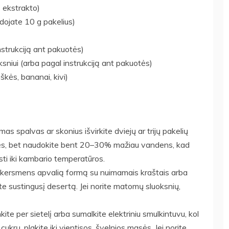
s ekstrakto)
udojate 10 g pakelius)
instrukciją ant pakuotės)
niui (arba pagal instrukciją ant pakuotės)
škės, bananai, kivi)
as spalvas ar skonius išvirkite dviejų ar trijų pakelių
otės, bet naudokite bent 20–30% mažiau vandens, kad
sti iki kambario temperatūros.
kersmens apvalią formą su nuimamais kraštais arba
te sustingusį desertą. Jei norite matomų sluoksnių,
ite per sietelį arba sumalkite elektriniu smulkintuvu, kol
 cukrų, plakite iki vientisos, švelnios masės. Jei norite,