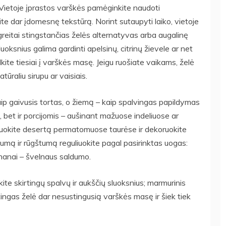
 Vietoje įprastos varškės pamėginkite naudoti
te dar įdomesnę tekstūrą. Norint sutaupyti laiko, vietoje
greitai stingstančias želės alternatyvas arba augalinę
ksnius galima gardinti apelsinų, citrinų žievele ar net
lkite tiesiai į varškės masę. Jeigu ruošiate vaikams, želė
tūraliu sirupu ar vaisiais.
ip gaivusis tortas, o žiemą – kaip spalvingas papildymas
o, bet ir porcijomis – aušinant mažuose indeliuose ar
niuokite desertą permatomuose taurėse ir dekoruokite
ldumą ir rūgštumą reguliuokite pagal pasirinktas uogas:
nanai – švelnaus saldumo.
te skirtingų spalvų ir aukščių sluoksnius; marmurinis
ingas želė dar nesustingusią varškės masę ir šiek tiek