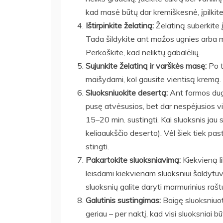
kad masė būtų dar kremiškesnė, įpilkite g
Ištirpinkite želatiną:
Želatiną suberkite į
Tada šildykite ant mažos ugnies arba mik
Perkoškite, kad neliktų gabalėlių.
Sujunkite želatiną ir varškės masę:
Po t
maišydami, kol gausite vientisą kremą.
Sluoksniuokite desertą:
Ant formos dugn
pusę atvėsusios, bet dar nespėjusios vis
15–20 min. sustingti. Kai sluoksnis jau s
keliaaukščio deserto). Vėl šiek tiek pa
stingti.
Pakartokite sluoksniavimą:
Kiekvieną li
leisdami kiekvienam sluoksniui šaldytuve 
sluoksnių galite daryti marmurinius ra
Galutinis sustingimas:
Baigę sluoksniuot
geriau – per naktį, kad visi sluoksniai būt