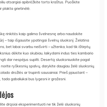
iliu atsargiai apibrėžkite torto kraštus. Puoškite
r plakta grietinėlė.
škę rinkitės kaip galima švelnesnę arba naudokite
į – taip išgausite ypatingai švelnų sluoksnį. Želatina
s, bet labai svarbu neišvirti – užtenka, kad tik ištirptų.
uoksnius dėkite kuo skubiau, laikydami indus ties kambario
ingti dar nespėjus supilti. Desertą sluoksniuokite pagal
i norite ryškesnių spalvų, darykite daugiau želė sluoksnių.
ado drožlės ar trupinti sausainiai. Prieš pjaustant –
 tada gabaliukai bus lygesni ir gražesni.
dėjos
lite drąsiai eksperimentuoti ne tik želė sluoksnių