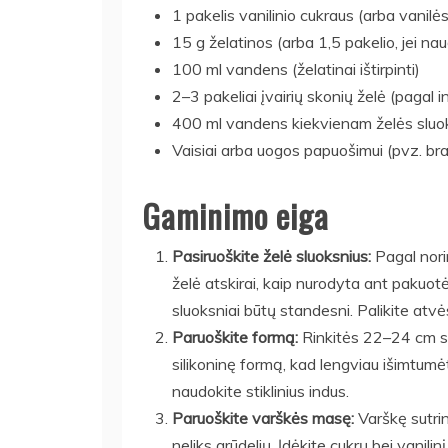
1 pakelis vanilinio cukraus (arba vanilė
15 g želatinos (arba 1,5 pakelio, jei na
100 ml vandens (želatinai ištirpinti)
2–3 pakeliai įvairių skonių želė (pagal 
400 ml vandens kiekvienam želės sluoks
Vaisiai arba uogos papuošimui (pvz. bra
Gaminimo eiga
Pasiruoškite želė sluoksnius:
Pagal norim
želė atskirai, kaip nurodyta ant paku
sluoksniai būtų standesni. Palikite atvė
Paruoškite formą:
Rinkitės 22–24 cm s
silikoninę formą, kad lengviau išimtumė
naudokite stiklinius indus.
Paruoškite varškės masę:
Varškę sutrink
neliks grūdelių. Įdėkite cukrų bei vanilinį