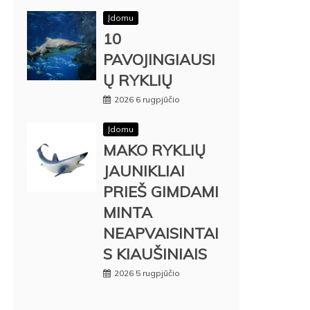
Įdomu
10
PAVOJINGIAUSI
Ų RYKLIŲ
2026 6 rugpjūčio
Įdomu
MAKO RYKLIŲ
JAUNIKLIAI
PRIEŠ GIMDAMI
MINTA
NEAPVAISINTAI
S KIAUŠINIAIS
2026 5 rugpjūčio