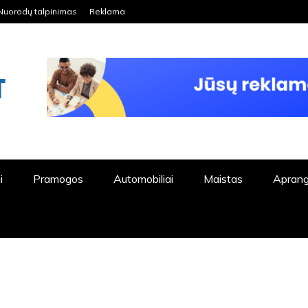
Nuorodų talpinimas
Reklama
ORDPRESS TINKLALAPIS
i
Pramogos
Automobiliai
Maistas
Apran