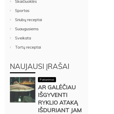
Skaičiuoklės
Sportas
Sriubų receptai
Suaugusiems
Sveikata
Tortų receptai
NAUJAUSI ĮRAŠAI
Patarimai
AR GALĖČIAU
IŠGYVENTI
RYKLIO ATAKĄ
IŠDURIANT JAM