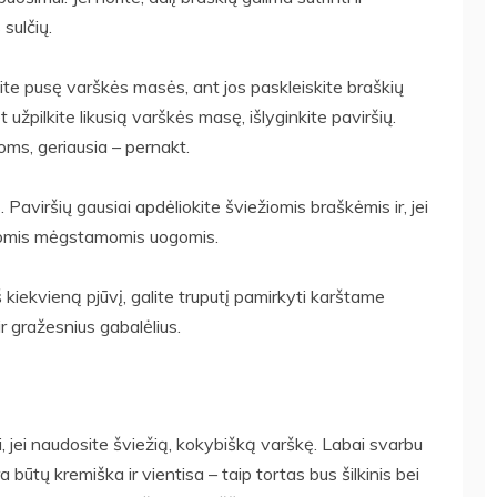
 sulčių.
ite pusę varškės masės, ant jos paskleiskite braškių
užpilkite likusią varškės masę, išlyginkite paviršių.
oms, geriausia – pernakt.
 Paviršių gausiai apdėliokite šviežiomis braškėmis ir, jei
kitomis mėgstamomis uogomis.
eš kiekvieną pjūvį, galite truputį pamirkyti karštame
r gražesnius gabalėlius.
 jei naudosite šviežią, kokybišką varškę. Labai svarbu
ra būtų kremiška ir vientisa – taip tortas bus šilkinis bei