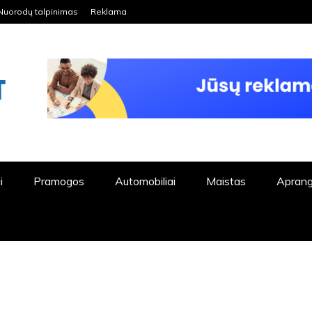
Nuorodų talpinimas
Reklama
ORDPRESS TINKLALAPIS
i
Pramogos
Automobiliai
Maistas
Apran