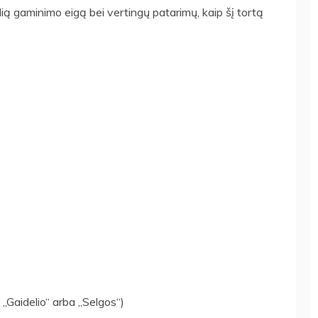
lią gaminimo eigą bei vertingų patarimų, kaip šį tortą
 „Gaidelio“ arba „Selgos“)