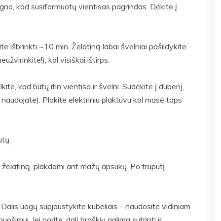
ugno, kad susiformuotų vientisas pagrindas. Dėkite į
ite išbrinkti ~10 min. Želatiną labai švelniai pašildykite
irinkite!), kol visiškai ištirps.
ite, kad būtų itin vientisa ir švelni. Sudėkite į dubenį,
jei naudojate). Plakite elektriniu plaktuvu kol masė taps
utų.
ią želatiną, plakdami ant mažų apsukų. Po truputį
 Dalis uogų supjaustykite kubeliais – naudosite vidiniam
uošimui. Jei norite, dalį braškių galima sutrinti ir