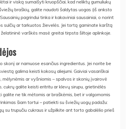
lėtai ir viską sumaišyti kruopščiai, kad neliktų gumuliukų
 šviežių braškių, galite naudoti šaldytas uogas (iš anksto
 Sausainių pagrindui tinka ir kakaviniai sausainiai, o norint
os sulčių ar tarkuotos žievelės. Jei tortą gaminate karštą
 želatininė varškės masė greitai tirpsta šiltoje aplinkoje.
dėjos
avo skonį ar namuose esančius ingredientus. Jei norite be
sviestą galima keisti kokosų aliejumi. Gaiviai vasariškai
is, mėlynėmis ar vyšniomis – spalvos ir skonių įvairovė
 cukrų galite keisti eritritu ar klevų sirupu, grietinėlės
 galite ne tik mėtomis ar braškėmis, bet ir valgomomis
rinkimas šiam tortui – patiekti su šviežių uogų padažu:
gų su trupučiu cukraus ir užpilkite ant torto gabalėlio prieš