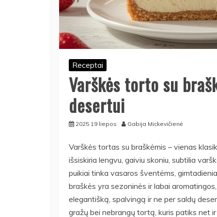
Receptai
Varškės torto su braš
desertui
2025 19 liepos
Gabija Mickevičienė
Varškės tortas su braškėmis – vienas klasikin
išsiskiria lengvu, gaiviu skoniu, subtilia var
puikiai tinka vasaros šventėms, gimtadienia
braškės yra sezoninės ir labai aromatingos, 
elegantišką, spalvingą ir ne per saldų deser
gražų bei nebrangų tortą, kuris patiks net i