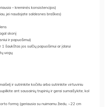
riausia – kreminės konsistencijos)
au, jei naudojate saldesnes braškes)
dens
agal skonį
sniui ir papuošimui)
 ir 1 šaukštas jos sulčių papuošimui ar įdarui
itų uogų
aišelį ir sutrinkite kočėlu arba sutrinkite virtuviniu
supilkite ant sausainių trupinių ir gerai sumaišykite, kol
 torto formą (geriausia su nuimamu žiedu, ~22 cm