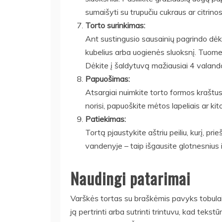
sumaišyti su trupučiu cukraus ar citrinos
Torto surinkimas:
Ant sustingusio sausainių pagrindo dėk
kubelius arba uogienės sluoksnį. Tuomet 
Dėkite į šaldytuvą mažiausiai 4 valand
Papuošimas:
Atsargiai nuimkite torto formos kraštus.
norisi, papuoškite mėtos lapeliais ar 
Patiekimas:
Tortą pjaustykite aštriu peiliu, kurį, pri
vandenyje – taip išgausite glotnesnius i
Naudingi patarimai
Varškės tortas su braškėmis pavyks tobulai,
ją pertrinti arba sutrinti trintuvu, kad tekstū