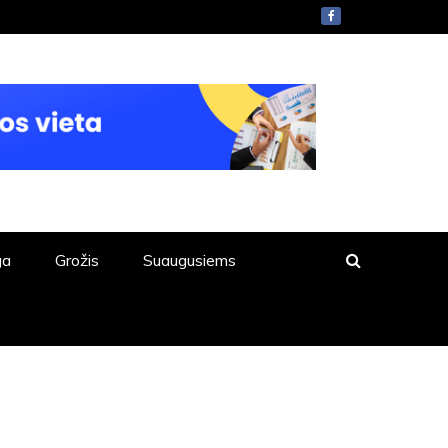
ga
Grožis
Suaugusiems