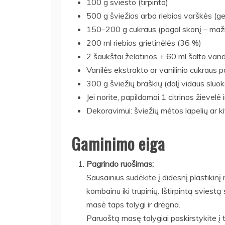
100 g sviesto (tirpinto)
500 g šviežios arba riebios varškės (ge
150–200 g cukraus (pagal skonį – maži
200 ml riebios grietinėlės (36 %)
2 šaukštai želatinos + 60 ml šalto van
Vanilės ekstrakto ar vanilinio cukraus p
300 g šviežių braškių (dalį vidaus sluok
Jei norite, papildomai 1 citrinos žievelė
Dekoravimui: šviežių mėtos lapelių ar k
Gaminimo eiga
Pagrindo ruošimas:
Sausainius sudėkite į didesnį plastikinį m
kombainu iki trupinių. Ištirpintą sviestą 
masė taps tolygi ir drėgna.
Paruoštą masę tolygiai paskirstykite į