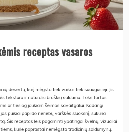
kėmis receptas vasaros
ių desertų, kurį mėgsta tiek vaikai, tiek suaugusieji. Jis
škės tekstūra ir natūraliu braškių saldumu. Toks tortas
ms ar tiesiog jaukiam šeimos savaitgaliui. Kadangi
jos puikiai papildo neriebų varškės sluoksnį, sukuria
tą. Šis receptas leis pagaminti ypatingai švelnų, vizualiai
r tiems, kurie paprastai nemėgsta tradicinių saldumynų.