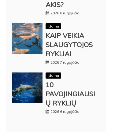
AKIS?
2026 8 rugpjūčio
Įdomu
KAIP VEIKIA
SLAUGYTOJOS
RYKLIAI
2026 7 rugpjūčio
Įdomu
10
PAVOJINGIAUSI
Ų RYKLIŲ
2026 6 rugpjūčio