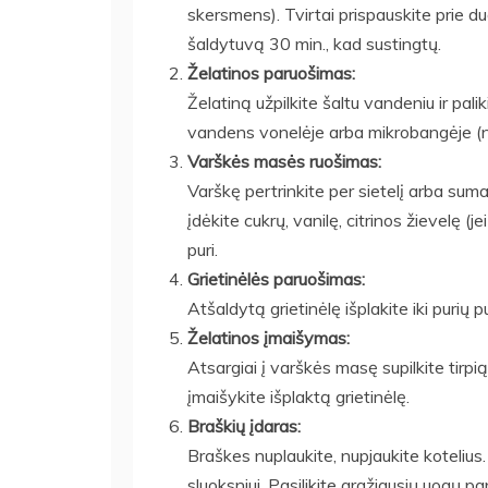
skersmens). Tvirtai prispauskite prie d
šaldytuvą 30 min., kad sustingtų.
Želatinos paruošimas:
Želatiną užpilkite šaltu vandeniu ir palik
vandens vonelėje arba mikrobangėje (neužv
Varškės masės ruošimas:
Varškę pertrinkite per sietelį arba sumalk
įdėkite cukrų, vanilę, citrinos žievelę (
puri.
Grietinėlės paruošimas:
Atšaldytą grietinėlę išplakite iki purių p
Želatinos įmaišymas:
Atsargiai į varškės masę supilkite tirp
įmaišykite išplaktą grietinėlę.
Braškių įdaras:
Braškes nuplaukite, nupjaukite kotelius.
sluoksniui. Pasilikite gražiausių uogų pap