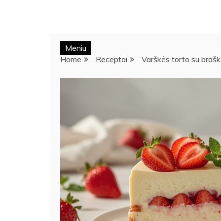
Meniu
Home
Receptai
Varškės torto su braš