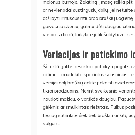
malonus burnoje. Želatiną į masę reikia pilti 
ar nevienodai sustingusių dalių. Jei neturite
atšildyti ir nusausinti) arba braškių uogienę.
gaivesnio skonio, galima dėti daugiau citrin
vasaros dieną, laikykite jį tik šaldytuve, nes
Variacijos ir patiekimo i
Šį tortą galite nesunkiai pritaikyti pagal s
glitimo – naudokite specialius sausainius, o 
versijai dalį braškių galite pakeisti avietėm
tikrai pradžiugins. Norint sveikesnio varianto,
naudoti mažiau, o varškės daugiau. Papuošti
gėlėmis ar smulkintais riešutais. Puikus pasi
tiesiog sutrinkite šiek tiek braškių ar kitų uo
valgant.