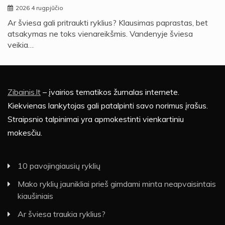
2026 4 rugpjūčio
Ar šviesa gali pritraukti ryklius? Klausimas paprastas, bet
atsakymas ne toks vienareikšmis. Vandenyje šviesa
veikia…
Zibainis.lt
– įvairios tematikos žurnalas internete.
Kiekvienas lankytojas gali patalpinti savo norimus įrašus.
Straipsnio talpinimai yra apmokestinti vienkartiniu
mokesčiu.
10 pavojingiausių ryklių
Mako ryklių jaunikliai prieš gimdami minta neapvaisintais
kiaušiniais
Ar šviesa traukia ryklius?