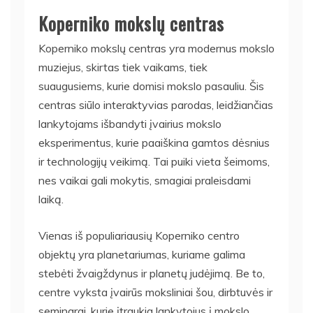
Koperniko mokslų centras
Koperniko mokslų centras yra modernus mokslo
muziejus, skirtas tiek vaikams, tiek
suaugusiems, kurie domisi mokslo pasauliu. Šis
centras siūlo interaktyvias parodas, leidžiančias
lankytojams išbandyti įvairius mokslo
eksperimentus, kurie paaiškina gamtos dėsnius
ir technologijų veikimą. Tai puiki vieta šeimoms,
nes vaikai gali mokytis, smagiai praleisdami
laiką.
Vienas iš populiariausių Koperniko centro
objektų yra planetariumas, kuriame galima
stebėti žvaigždynus ir planetų judėjimą. Be to,
centre vyksta įvairūs moksliniai šou, dirbtuvės ir
seminarai, kurie įtraukia lankytojus į mokslo