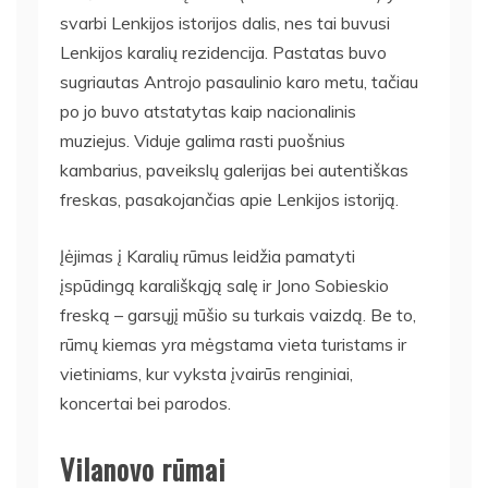
svarbi Lenkijos istorijos dalis, nes tai buvusi
Lenkijos karalių rezidencija. Pastatas buvo
sugriautas Antrojo pasaulinio karo metu, tačiau
po jo buvo atstatytas kaip nacionalinis
muziejus. Viduje galima rasti puošnius
kambarius, paveikslų galerijas bei autentiškas
freskas, pasakojančias apie Lenkijos istoriją.
Įėjimas į Karalių rūmus leidžia pamatyti
įspūdingą karališkąją salę ir Jono Sobieskio
freską – garsųjį mūšio su turkais vaizdą. Be to,
rūmų kiemas yra mėgstama vieta turistams ir
vietiniams, kur vyksta įvairūs renginiai,
koncertai bei parodos.
Vilanovo rūmai