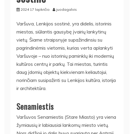
2024 17 lapkričio
juodagalvis
Varšuva, Lenkijos sostinė, yra didelis, istorinis
miestas, siūlantis gausybę įvairių lankytinų
vietų. Šiame straipsnyje supažindinsiu su
pagrindinėmis vietomis, kurias verta aplankyti
Varšuvoje – nuo istorinių paminklų iki modernių
kultūros centrų ir parkų. Tai miestas, turintis
daug įdomių objektų kiekvienam keliautojui,
norinčiam susipažinti su Lenkijos kultūra, istorija
ir architektūra.
Senamiestis
Varšuvos Senamiestis (Stare Miasto) yra viena
žymiausių ir labiausiai lankomų miesto vietų.
Nors didžioji jo dalis buvo sugriauta per Antrąjį