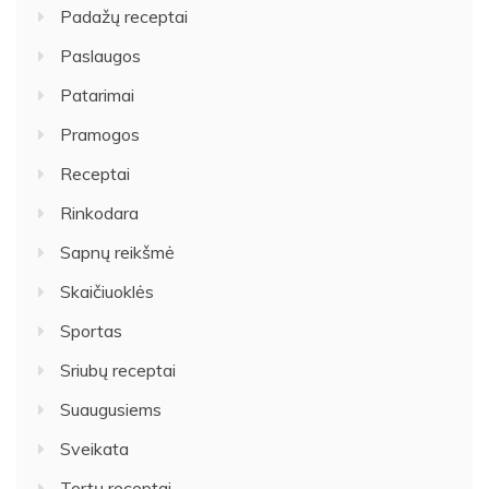
Padažų receptai
Paslaugos
Patarimai
Pramogos
Receptai
Rinkodara
Sapnų reikšmė
Skaičiuoklės
Sportas
Sriubų receptai
Suaugusiems
Sveikata
Tortų receptai