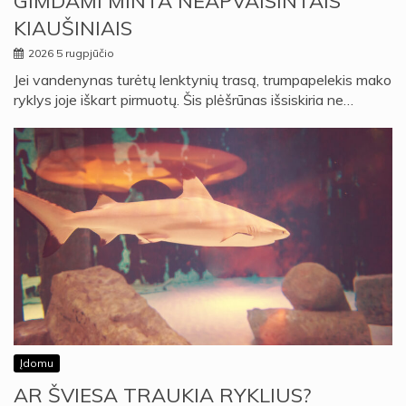
GIMDAMI MINTA NEAPVAISINTAIS
KIAUŠINIAIS
2026 5 rugpjūčio
Jei vandenynas turėtų lenktynių trasą, trumpapelekis mako
ryklys joje iškart pirmuotų. Šis plėšrūnas išsiskiria ne…
Įdomu
AR ŠVIESA TRAUKIA RYKLIUS?