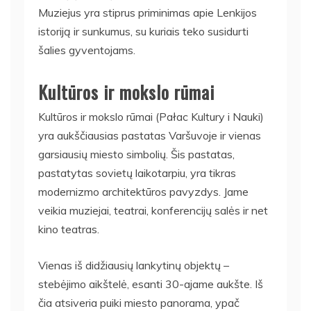
Muziejus yra stiprus priminimas apie Lenkijos
istoriją ir sunkumus, su kuriais teko susidurti
šalies gyventojams.
Kultūros ir mokslo rūmai
Kultūros ir mokslo rūmai (Pałac Kultury i Nauki)
yra aukščiausias pastatas Varšuvoje ir vienas
garsiausių miesto simbolių. Šis pastatas,
pastatytas sovietų laikotarpiu, yra tikras
modernizmo architektūros pavyzdys. Jame
veikia muziejai, teatrai, konferencijų salės ir net
kino teatras.
Vienas iš didžiausių lankytinų objektų –
stebėjimo aikštelė, esanti 30-ajame aukšte. Iš
čia atsiveria puiki miesto panorama, ypač