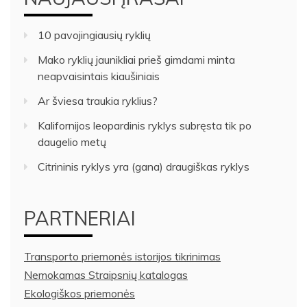
10 pavojingiausių ryklių
Mako ryklių jaunikliai prieš gimdami minta
neapvaisintais kiaušiniais
Ar šviesa traukia ryklius?
Kalifornijos leopardinis ryklys subręsta tik po
daugelio metų
Citrininis ryklys yra (gana) draugiškas ryklys
PARTNERIAI
Transporto priemonės istorijos tikrinimas
Nemokamas Straipsnių katalogas
Ekologiškos priemonės