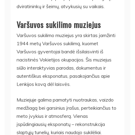
dviratininkų ir šeimų, atvykusių su vaikais.
Varšuvos sukilimo muziejus
Varšuvos sukilimo muziejus yra skirtas įamžinti
1944 metų Varšuvos sukilimą, kuomet
Varšuvos gyventojai bandė išsilaisvinti iš
nacistinės Vokietijos okupacijos. Šis muziejus
siūlo interaktyvias parodas, dokumentus ir
autentiškus eksponatus, pasakojančius apie
Lenkijos kovą dėl laisvės.
Muziejuje galima pamatyti nuotraukas, vaizdo
medžiagą bei garsinius įrašus, perteikiančius to
meto įvykius ir atmosferą. Vienas
įspūdingiausių eksponatų – rekonstrukcija
slaptųjų tunelių, kuriais naudojo sukilėliai.