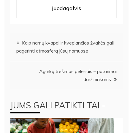
juodagalvis
Navigacija
Kaip namų kvapai ir kvepiančios žvakės gali
pagerinti atmosferą jūsų namuose
tarp
įrašų
Agurkų trešimas pelenais – patarimai
daržininkams
JUMS GALI PATIKTI TAI -