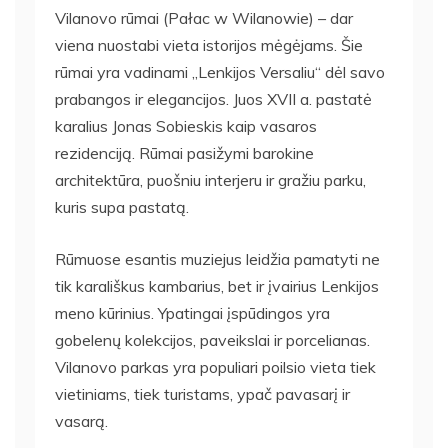
Vilanovo rūmai (Pałac w Wilanowie) – dar
viena nuostabi vieta istorijos mėgėjams. Šie
rūmai yra vadinami „Lenkijos Versaliu“ dėl savo
prabangos ir elegancijos. Juos XVII a. pastatė
karalius Jonas Sobieskis kaip vasaros
rezidenciją. Rūmai pasižymi barokine
architektūra, puošniu interjeru ir gražiu parku,
kuris supa pastatą.
Rūmuose esantis muziejus leidžia pamatyti ne
tik karališkus kambarius, bet ir įvairius Lenkijos
meno kūrinius. Ypatingai įspūdingos yra
gobelenų kolekcijos, paveikslai ir porcelianas.
Vilanovo parkas yra populiari poilsio vieta tiek
vietiniams, tiek turistams, ypač pavasarį ir
vasarą.