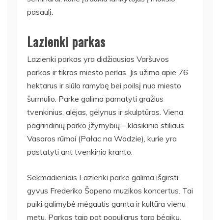
pasaulį.
Lazienki parkas
Lazienki parkas yra didžiausias Varšuvos
parkas ir tikras miesto perlas. Jis užima apie 76
hektarus ir siūlo ramybę bei poilsį nuo miesto
šurmulio. Parke galima pamatyti gražius
tvenkinius, alėjas, gėlynus ir skulptūras. Viena
pagrindinių parko įžymybių – klasikinio stiliaus
Vasaros rūmai (Pałac na Wodzie), kurie yra
pastatyti ant tvenkinio kranto.
Sekmadieniais Lazienki parke galima išgirsti
gyvus Frederiko Šopeno muzikos koncertus. Tai
puiki galimybė mėgautis gamta ir kultūra vienu
metu. Parkas taip pat populiarus tarp bėgikų,