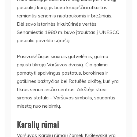
pasaulinį karą, jis buvo kruopščiai atkurtas
remiantis senomis nuotraukomis ir brėžiniais.
Dėl savo istorinės ir kultūrinės vertės
Senamiestis 1980 m. buvo įtrauktas į UNESCO
pasaulio paveldo sąrašą.
Pasivaikščiojus siaurais gatvelėmis, galima
pajusti tikrąją Varšuvos dvasią. Čia galima
pamatyti spalvingus pastatus, barokines ir
gotikines bažnyčias bei Rotušės aikštę, kuri yra
tikras senamiesčio centras. Aikštėje stovi
sirenos statula – Varšuvos simbolis, saugantis
miestą nuo nelaimių.
Karalių rūmai
Varšuvos Karalių rūmai (Zamek Królewski) yra