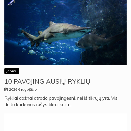
Įdomu
10 PAVOJINGIAUSIŲ RYKLIŲ
2026 6 rugpjūčio
Rykliai dažnai atrodo pavojingesni, nei iš tikrųjų yra. Vis
dėlto kai kurios rūšys tikrai kelia…