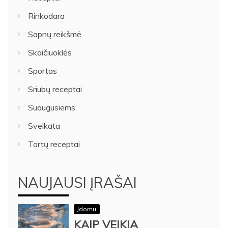
Rinkodara
Sapnų reikšmė
Skaičiuoklės
Sportas
Sriubų receptai
Suaugusiems
Sveikata
Tortų receptai
NAUJAUSI ĮRAŠAI
Įdomu
KAIP VEIKIA