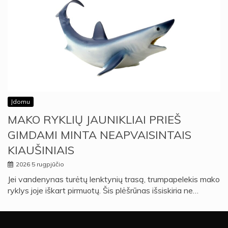
Įdomu
MAKO RYKLIŲ JAUNIKLIAI PRIEŠ
GIMDAMI MINTA NEAPVAISINTAIS
KIAUŠINIAIS
2026 5 rugpjūčio
Jei vandenynas turėtų lenktynių trasą, trumpapelekis mako
ryklys joje iškart pirmuotų. Šis plėšrūnas išsiskiria ne…