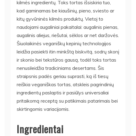
kilmės ingredientų. Toks tortas išsiskiria tuo,
kad gaminamas be kiaušinių, pieno, sviesto ar
kitų gyvūninės kilmės produktų. Vietoj to
naudojami augaliniai pakaitalai: augalinis pienas,
augalinis aliejus, riešutai, sėklos ar net daržovės.
Šiuolaikinės veganiškų kepinių technologijos
leidžia pasiekti itin minkštą biskvitą, sodrų skonį
ir skonio bei tekstūros gausą, todėl toks tortas
nenusileidžia tradiciniams desertams. Šis
straipsnis padės geriau suprasti, ką iš tiesų
reiškia veganiškas tortas, atskleis pagrindinių
ingredientų paslaptis ir pasiūlys universaliai
pritaikomą receptą su patikimais patarimais bei
skirtingomis variacijomis.
Ingredientai