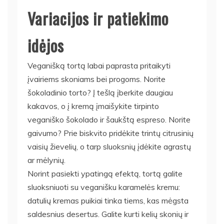
Variacijos ir patiekimo
idėjos
Veganišką tortą labai paprasta pritaikyti
įvairiems skoniams bei progoms. Norite
šokoladinio torto? Į tešlą įberkite daugiau
kakavos, o į kremą įmaišykite tirpinto
veganiško šokolado ir šaukštą espreso. Norite
gaivumo? Prie biskvito pridėkite trintų citrusinių
vaisių žievelių, o tarp sluoksnių įdėkite agrastų
ar mėlynių.
Norint pasiekti ypatingą efektą, tortą galite
sluoksniuoti su veganišku karamelės kremu:
datulių kremas puikiai tinka tiems, kas mėgsta
saldesnius desertus. Galite kurti kelių skonių ir