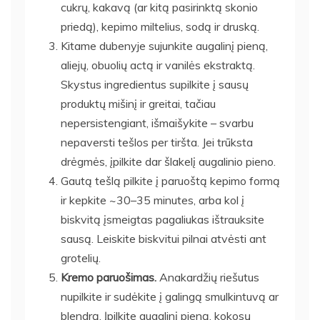
cukrų, kakavą (ar kitą pasirinktą skonio
priedą), kepimo miltelius, sodą ir druską.
Kitame dubenyje sujunkite augalinį pieną,
aliejų, obuolių actą ir vanilės ekstraktą.
Skystus ingredientus supilkite į sausų
produktų mišinį ir greitai, tačiau
nepersistengiant, išmaišykite – svarbu
nepaversti tešlos per tiršta. Jei trūksta
drėgmės, įpilkite dar šlakelį augalinio pieno.
Gautą tešlą pilkite į paruoštą kepimo formą
ir kepkite ~30–35 minutes, arba kol į
biskvitą įsmeigtas pagaliukas ištrauksite
sausą. Leiskite biskvitui pilnai atvėsti ant
grotelių.
Kremo paruošimas.
Anakardžių riešutus
nupilkite ir sudėkite į galingą smulkintuvą ar
blendrą. Įpilkite augalinį pieną, kokosų