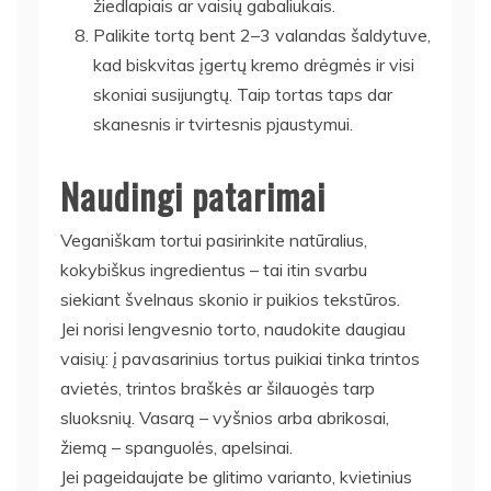
žiedlapiais ar vaisių gabaliukais.
Palikite tortą bent 2–3 valandas šaldytuve,
kad biskvitas įgertų kremo drėgmės ir visi
skoniai susijungtų. Taip tortas taps dar
skanesnis ir tvirtesnis pjaustymui.
Naudingi patarimai
Veganiškam tortui pasirinkite natūralius,
kokybiškus ingredientus – tai itin svarbu
siekiant švelnaus skonio ir puikios tekstūros.
Jei norisi lengvesnio torto, naudokite daugiau
vaisių: į pavasarinius tortus puikiai tinka trintos
avietės, trintos braškės ar šilauogės tarp
sluoksnių. Vasarą – vyšnios arba abrikosai,
žiemą – spanguolės, apelsinai.
Jei pageidaujate be glitimo varianto, kvietinius