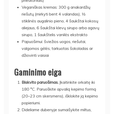
prieskoniais)
Veganiškas kremas: 300 g anakardžių
riešutų (mirkyti bent 4 valandas), ½
stiklinės augalinio pieno, 4 šaukštai kokosų
aliejaus, 6 šaukštai klevų sirupo arba agavų
sirupo, 1 šaukštelis vanilės ekstrakto
Papuošimui: šviežios uogos, riešutai,
valgomos gėlės, tarkuotas šokoladas ar
džiovinti vaisiai
Gaminimo eiga
Biskvito paruošimas.
Įkaitinkite orkaitę iki
180 °C. Paruoškite apvalią kepimo formą
(20–23 cm skersmens), išklokite ją kepimo
popieriumi.
Dideliame dubenyje sumaišykite miltus,