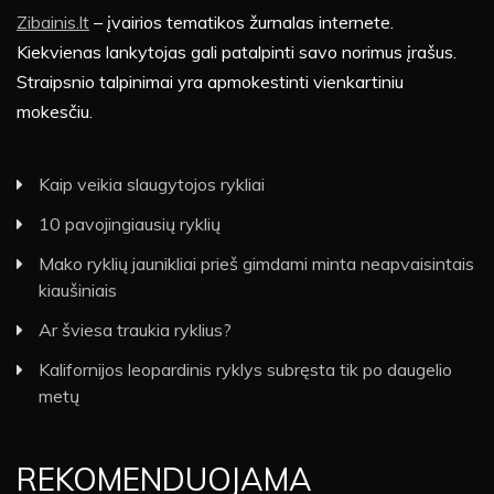
Zibainis.lt
– įvairios tematikos žurnalas internete.
Kiekvienas lankytojas gali patalpinti savo norimus įrašus.
Straipsnio talpinimai yra apmokestinti vienkartiniu
mokesčiu.
Kaip veikia slaugytojos rykliai
10 pavojingiausių ryklių
Mako ryklių jaunikliai prieš gimdami minta neapvaisintais
kiaušiniais
Ar šviesa traukia ryklius?
Kalifornijos leopardinis ryklys subręsta tik po daugelio
metų
REKOMENDUOJAMA