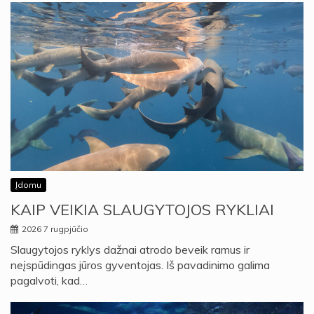
Įdomu
KAIP VEIKIA SLAUGYTOJOS RYKLIAI
2026 7 rugpjūčio
Slaugytojos ryklys dažnai atrodo beveik ramus ir
neįspūdingas jūros gyventojas. Iš pavadinimo galima
pagalvoti, kad…