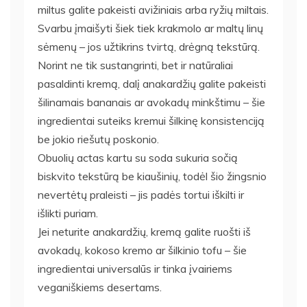
miltus galite pakeisti avižiniais arba ryžių miltais.
Svarbu įmaišyti šiek tiek krakmolo ar maltų linų
sėmenų – jos užtikrins tvirtą, drėgną tekstūrą.
Norint ne tik sustangrinti, bet ir natūraliai
pasaldinti kremą, dalį anakardžių galite pakeisti
šilinamais bananais ar avokadų minkštimu – šie
ingredientai suteiks kremui šilkinę konsistenciją
be jokio riešutų poskonio.
Obuolių actas kartu su soda sukuria sočią
biskvito tekstūrą be kiaušinių, todėl šio žingsnio
nevertėtų praleisti – jis padės tortui iškilti ir
išlikti puriam.
Jei neturite anakardžių, kremą galite ruošti iš
avokadų, kokoso kremo ar šilkinio tofu – šie
ingredientai universalūs ir tinka įvairiems
veganiškiems desertams.