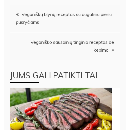
Navigacija
Veganiškų blynų receptas su augaliniu pienu
pusryčiams
tarp
įrašų
Veganiško sausainių tinginio receptas be
kepimo
JUMS GALI PATIKTI TAI -