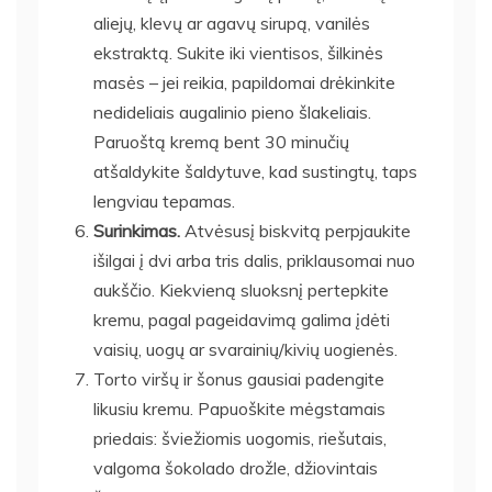
aliejų, klevų ar agavų sirupą, vanilės
ekstraktą. Sukite iki vientisos, šilkinės
masės – jei reikia, papildomai drėkinkite
nedideliais augalinio pieno šlakeliais.
Paruoštą kremą bent 30 minučių
atšaldykite šaldytuve, kad sustingtų, taps
lengviau tepamas.
Surinkimas.
Atvėsusį biskvitą perpjaukite
išilgai į dvi arba tris dalis, priklausomai nuo
aukščio. Kiekvieną sluoksnį pertepkite
kremu, pagal pageidavimą galima įdėti
vaisių, uogų ar svarainių/kivių uogienės.
Torto viršų ir šonus gausiai padengite
likusiu kremu. Papuoškite mėgstamais
priedais: šviežiomis uogomis, riešutais,
valgoma šokolado drožle, džiovintais