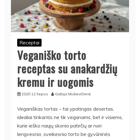
Receptai
Veganiško torto
receptas su anakardžių
kremu ir uogomis
2025 12 liepos
Gabija Mickevičienė
Veganiškas tortas – tai ypatingas desertas,
idealiai tinkantis ne tik veganams, bet ir visiems,
kurie ieško naujų skonio patirčių ar nori
lengvesnio, sveikesnio torto be gyvūninės