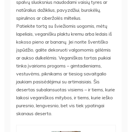
spalvų sluoksnius naudodami vaisių tyres ar
natūralius dažiklius, pavyzdžiui, burokėlių,
spirulinos ar ciberžolės miltelius.
Patiekite tortą su šviežiomis uogomis, mėtų
lapeliais, veganišku plaktu kremu arba ledais iš
kokoso pieno ar bananų. Jei norite šventiško
įspūdžio, galite dekoruoti valgomomis gėlėmis
ar aukso dulkelėmis. Veganiškas tortas puikiai
tinka įvairioms progoms – gimtadieniams,
vestuvėms, piknikams ar tiesiog savaitgalio
jaukiam pasisėdėjimui su artimaisiais. Šis
desertas subalansuotas visiems – ir tiems, kurie
laikosi veganiškos mitybos, ir tiems, kurie ieško
puresnio, lengvesnio, bet vis tiek ypatingai
skanaus deserto.