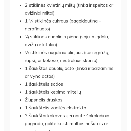
2 stiklinės kvietinių miltų (tinka ir speltos ar
avižiniai miltai)
1 ¼ stiklinės cukraus (pageidautina –
nerafinuoto)
¾ stiklinės augalinio pieno (sojų, migdolų,
avižų ar kitokio)
½ stiklinės augalinio aliejaus (saulėgrąžų,
rapsų ar kokoso, neutralaus skonio)
1 šaukštas obuolių acto (tinka ir balzaminis
ar vyno actas)
1 šaukštelis sodos
1 šaukštelis kepimo miltelių
Žiupsnelis druskos
1 šaukštelis vanilės ekstrakto
3 šaukštai kakavos (jei norite šokoladinio
pagrindo, galite keisti maltais riešutais ar