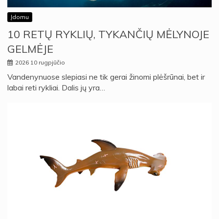
Įdomu
10 RETŲ RYKLIŲ, TYKANČIŲ MĖLYNOJE
GELMĖJE
2026 10 rugpjūčio
Vandenynuose slepiasi ne tik gerai žinomi plėšrūnai, bet ir
labai reti rykliai. Dalis jų yra…