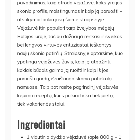
pavadinimas, kaip atrodo vėjažuvė, koks yra jos
skonio profilis, maistingumas ir kaip ją paruošti –
atsakymai laukia jūsų šiame straipsnyje.
Vėjažuvė itin populiari tarp žvejybos mėgėjų
Baltijos jūroje, tačiau dažnai ją renkasi ir sveikos
bei lengvos virtuvės entuziastai, ieškantys
naujų skonio patirčių. Straipsnyje aptarsime, kuo
ypatinga vėjažuvės žuvis, kaip ją atpažinti,
kokiais būdais galima ją ruošti ir kaip iš jos
paruošti gardų, išraiškingo skonio patiekalą
namuose. Taip pat rasite pagrindinį vėjažuvės
kepimo receptą, kuris puikiai tinka tiek pietų,
tiek vakarienės stalui.
Ingredientai
1 vidutinio dydžio vėjažuvė (apie 800 g – 1