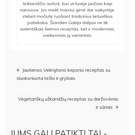
tinklaraščio autorė, kuri virtuvėje jaučiasi kaip
namuose. Jos meilė maistui gimė dar vaikystėje,
stebint močiutę ruošiant tradicinius lietuviškus
patiekalus. Šiandien Gabija dalijasi ne tik
autentiškais šeimos receptais, bet ir moderniais,
sveikesniais jų variantais.
Navigacija
Jautienos Velingtono kepsnio receptas su
sluoksniuota tešla ir grybais
tarp
įrašų
Vegetariškų užkandžių receptas su daržovėmis
ir sūriais
JUMS GALI PATIKTI TAI -