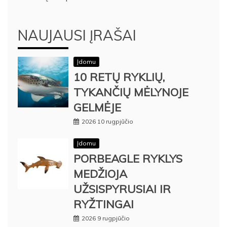
NAUJAUSI ĮRAŠAI
Įdomu
10 RETŲ RYKLIŲ,
TYKANČIŲ MĖLYNOJE
GELMĖJE
2026 10 rugpjūčio
Įdomu
PORBEAGLE RYKLYS
MEDŽIOJA
UŽSISPYRUSIAI IR
RYŽTINGAI
2026 9 rugpjūčio