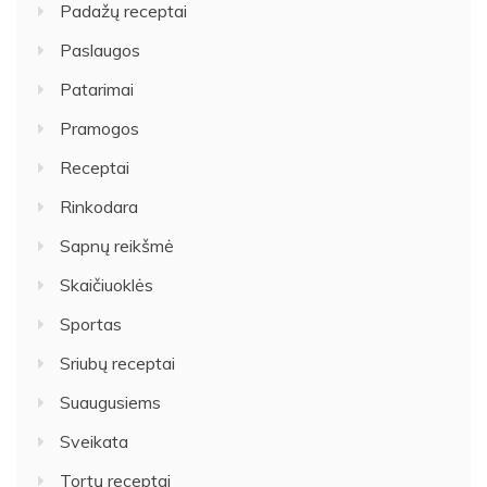
Padažų receptai
Paslaugos
Patarimai
Pramogos
Receptai
Rinkodara
Sapnų reikšmė
Skaičiuoklės
Sportas
Sriubų receptai
Suaugusiems
Sveikata
Tortų receptai