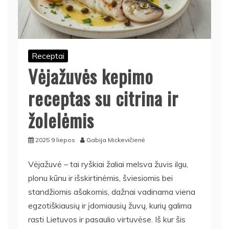
Receptai
Vėjažuvės kepimo
receptas su citrina ir
žolelėmis
2025 9 liepos
Gabija Mickevičienė
Vėjažuvė – tai ryškiai žaliai melsva žuvis ilgu,
plonu kūnu ir išskirtinėmis, šviesiomis bei
standžiomis ašakomis, dažnai vadinama viena
egzotiškiausių ir įdomiausių žuvų, kurių galima
rasti Lietuvos ir pasaulio virtuvėse. Iš kur šis