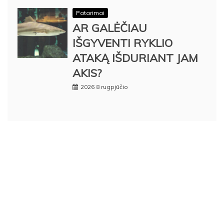
Patarimai
AR GALĖČIAU
IŠGYVENTI RYKLIO
ATAKĄ IŠDURIANT JAM
AKIS?
2026 8 rugpjūčio