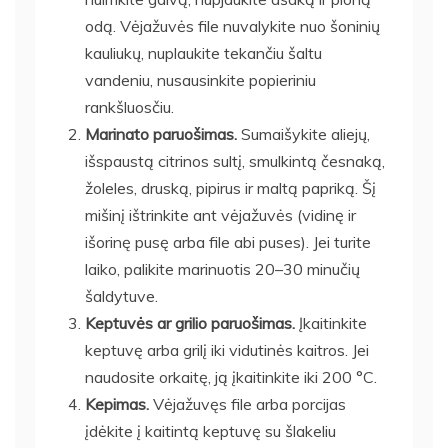
odą. Vėjažuvės file nuvalykite nuo šoninių
kauliukų, nuplaukite tekančiu šaltu
vandeniu, nusausinkite popieriniu
rankšluosčiu.
Marinato paruošimas.
Sumaišykite aliejų,
išspaustą citrinos sultį, smulkintą česnaką,
žoleles, druską, pipirus ir maltą papriką. Šį
mišinį ištrinkite ant vėjažuvės (vidinę ir
išorinę pusę arba file abi puses). Jei turite
laiko, palikite marinuotis 20–30 minučių
šaldytuve.
Keptuvės ar grilio paruošimas.
Įkaitinkite
keptuvę arba grilį iki vidutinės kaitros. Jei
naudosite orkaitę, ją įkaitinkite iki 200 °C.
Kepimas.
Vėjažuvęs file arba porcijas
įdėkite į kaitintą keptuvę su šlakeliu