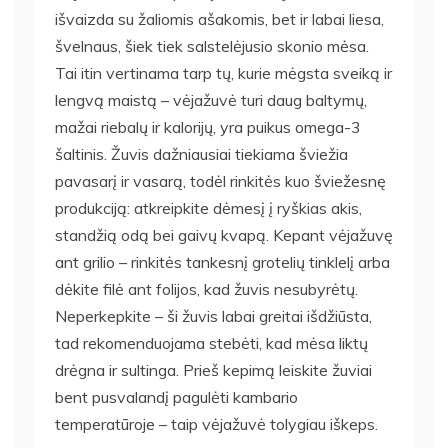
išvaizda su žaliomis ašakomis, bet ir labai liesa,
švelnaus, šiek tiek salstelėjusio skonio mėsa.
Tai itin vertinama tarp tų, kurie mėgsta sveiką ir
lengvą maistą – vėjažuvė turi daug baltymų,
mažai riebalų ir kalorijų, yra puikus omega-3
šaltinis. Žuvis dažniausiai tiekiama šviežia
pavasarį ir vasarą, todėl rinkitės kuo šviežesnę
produkciją: atkreipkite dėmesį į ryškias akis,
standžią odą bei gaivų kvapą. Kepant vėjažuvę
ant grilio – rinkitės tankesnį grotelių tinklelį arba
dėkite filė ant folijos, kad žuvis nesubyrėtų.
Neperkepkite – ši žuvis labai greitai išdžiūsta,
tad rekomenduojama stebėti, kad mėsa liktų
drėgna ir sultinga. Prieš kepimą leiskite žuviai
bent pusvalandį pagulėti kambario
temperatūroje – taip vėjažuvė tolygiau iškeps.