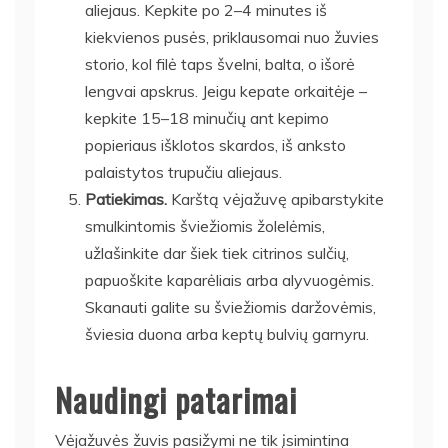
aliejaus. Kepkite po 2–4 minutes iš
kiekvienos pusės, priklausomai nuo žuvies
storio, kol filė taps švelni, balta, o išorė
lengvai apskrus. Jeigu kepate orkaitėje –
kepkite 15–18 minučių ant kepimo
popieriaus išklotos skardos, iš anksto
palaistytos trupučiu aliejaus.
Patiekimas.
Karštą vėjažuvę apibarstykite
smulkintomis šviežiomis žolelėmis,
užlašinkite dar šiek tiek citrinos sulčių,
papuoškite kaparėliais arba alyvuogėmis.
Skanauti galite su šviežiomis daržovėmis,
šviesia duona arba keptų bulvių garnyru.
Naudingi patarimai
Vėjažuvės žuvis pasižymi ne tik įsimintina