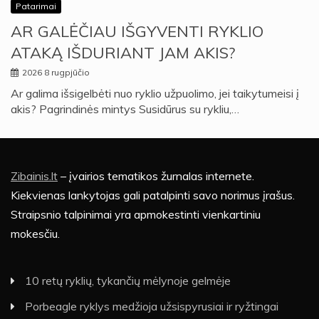
Patarimai
AR GALĖČIAU IŠGYVENTI RYKLIO
ATAKĄ IŠDURIANT JAM AKIS?
2026 8 rugpjūčio
Ar galima išsigelbėti nuo ryklio užpuolimo, jei taikytumeisi į
akis? Pagrindinės mintys Susidūrus su rykliu,…
Zibainis.lt
– įvairios tematikos žurnalas internete.
Kiekvienas lankytojas gali patalpinti savo norimus įrašus.
Straipsnio talpinimai yra apmokestinti vienkartiniu
mokesčiu.
10 retų ryklių, tykančių mėlynoje gelmėje
Porbeagle ryklys medžioja užsispyrusiai ir ryžtingai