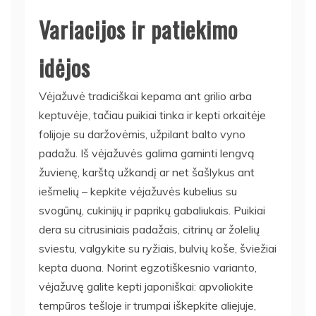
Variacijos ir patiekimo
idėjos
Vėjažuvė tradiciškai kepama ant grilio arba
keptuvėje, tačiau puikiai tinka ir kepti orkaitėje
folijoje su daržovėmis, užpilant balto vyno
padažu. Iš vėjažuvės galima gaminti lengvą
žuvienę, karštą užkandį ar net šašlykus ant
iešmelių – kepkite vėjažuvės kubelius su
svogūnų, cukinijų ir paprikų gabaliukais. Puikiai
dera su citrusiniais padažais, citrinų ar žolelių
sviestu, valgykite su ryžiais, bulvių koše, šviežiai
kepta duona. Norint egzotiškesnio varianto,
vėjažuvę galite kepti japoniškai: apvoliokite
tempūros tešloje ir trumpai iškepkite aliejuje,