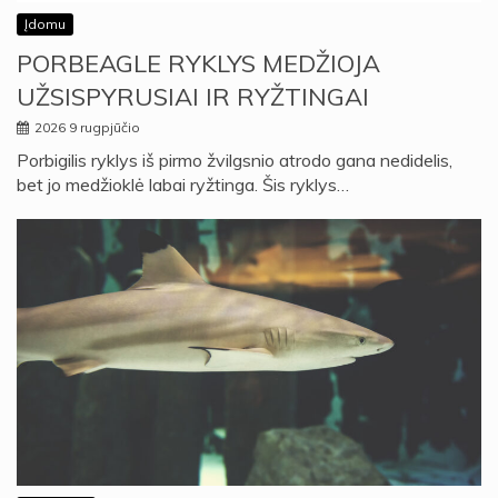
Įdomu
PORBEAGLE RYKLYS MEDŽIOJA
UŽSISPYRUSIAI IR RYŽTINGAI
2026 9 rugpjūčio
Porbigilis ryklys iš pirmo žvilgsnio atrodo gana nedidelis,
bet jo medžioklė labai ryžtinga. Šis ryklys…