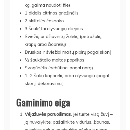
kg, galima naudoti file)
1 didelis citrinos griežinėlis
2 skiltelės česnako
3 šaukštai alyvuogių aliejaus
Šviežių ar džiovintų žolelių (petražolių,
krapų arba čiobrelių)
Druskos ir šviežiai maltų pipirų pagal skonį
½ šaukštelio maltos paprikos
Svogūnėlis (nebūtina, pagal norą)
1–2 šakų kaparėlių arba alyvuogių (pagal
skonį, dekoravimui)
Gaminimo eiga
Vėjažuvės paruošimas.
Jei turite visą žuvį –
ją nuvalykite: pašalinkite vidurius, žiaunas,
nuimkite galvą, nupjaukite ašaką ir ploną