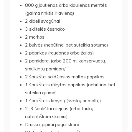
800 g jautienos arba kiaulienos mentės
(galima rinktis ir avieną)
2 dideli svogūnai
3 skiltelės česnako
2 morkos
2 bulvės (nebūtina, bet suteikia sotumo)
2 paprikos (raudonos arba žalios)
2 pomidorai (arba 200 ml konservuotų,
smulkintų pomidorų)
2 šaukštai saldžiosios maltos paprikos
1 šaukštelis rūkytos paprikos (nebūtina, bet
suteikia gilumo)
1 šaukštelis kmynų (sveikų ar maltų)
2–3 šaukštai aliejaus (arba taukų
autentiškam skoniui)
Druska, pipirai pagal skonį