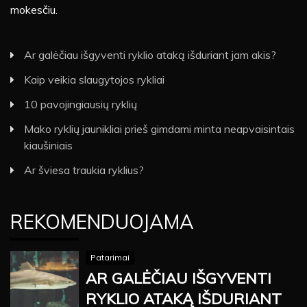
mokesčiu.
Ar galėčiau išgyventi ryklio ataką išduriant jam akis?
Kaip veikia slaugytojos rykliai
10 pavojingiausių ryklių
Mako ryklių jaunikliai prieš gimdami minta neapvaisintais
kiaušiniais
Ar šviesa traukia ryklius?
REKOMENDUOJAMA
Patarimai
AR GALĖČIAU IŠGYVENTI
RYKLIO ATAKĄ IŠDURIANT