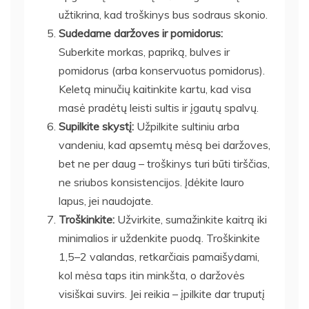
užtikrina, kad troškinys bus sodraus skonio.
Sudedame daržoves ir pomidorus:
Suberkite morkas, papriką, bulves ir
pomidorus (arba konservuotus pomidorus).
Keletą minučių kaitinkite kartu, kad visa
masė pradėtų leisti sultis ir įgautų spalvų.
Supilkite skystį:
Užpilkite sultiniu arba
vandeniu, kad apsemtų mėsą bei daržoves,
bet ne per daug – troškinys turi būti tirščias,
ne sriubos konsistencijos. Įdėkite lauro
lapus, jei naudojate.
Troškinkite:
Užvirkite, sumažinkite kaitrą iki
minimalios ir uždenkite puodą. Troškinkite
1,5–2 valandas, retkarčiais pamaišydami,
kol mėsa taps itin minkšta, o daržovės
visiškai suvirs. Jei reikia – įpilkite dar truputį