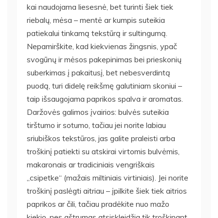
kai naudojama liesesnė, bet turinti šiek tiek
riebalų, mėsa – mentė ar kumpis suteikia
patiekalui tinkamą tekstūrą ir sultingumą.
Nepamirškite, kad kiekvienas žingsnis, ypač
svogūnų ir mėsos pakepinimas bei prieskonių
suberkimas į pakaitusį, bet nebesverdintą
puodą, turi didelę reikšmę galutiniam skoniui –
taip išsaugojama paprikos spalva ir aromatas.
Daržovės galimos įvairios: bulvės suteikia
tirštumo ir sotumo, tačiau jei norite labiau
sriubiškos tekstūros, jas galite praleisti arba
troškinį patiekti su atskirai virtomis bulvėmis,
makaronais ar tradiciniais vengriškais
„csipetke“ (mažais miltiniais virtiniais). Jei norite
troškinį paslėgti aitriau – įpilkite šiek tiek aitrios
paprikos ar čili, tačiau pradėkite nuo mažo
kiekio, nes aštrumas atsiskleidžia tik troškinant.