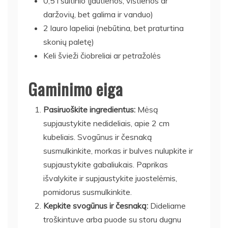
0,5 l sultinio (jautienos, vištienos ar
daržovių, bet galima ir vanduo)
2 lauro lapeliai (nebūtina, bet praturtina
skonių paletę)
Keli švieži čiobreliai ar petražolės
Gaminimo eiga
Pasiruoškite ingredientus:
Mėsą
supjaustykite nedideliais, apie 2 cm
kubeliais. Svogūnus ir česnaką
susmulkinkite, morkas ir bulves nulupkite ir
supjaustykite gabaliukais. Paprikas
išvalykite ir supjaustykite juostelėmis,
pomidorus susmulkinkite.
Kepkite svogūnus ir česnaką:
Dideliame
troškintuve arba puode su storu dugnu