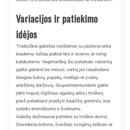
Variacijos ir patiekimo
idėjos
Tradiciškai guliašas ruošiamas su jautiena arba
kiauliena, tačiau puikiai tiks ir aviena, ar netgi
kalakutiena. Vegetarišką šio patiekalo variantą
galite gaminti be mėsos, vietoj jos naudodami
daugiau bulvių, pupelių, moliūgo ar įvairių
ankštinių daržovių. Eksperimentuodami galite
įdėti truputį rūgštaus agurkių arba į troškinį
prieš patiekiant įmaišyti šaukštą grietinės, kas
suteiks kremiškumo ir švelnumo.
Guliašą dažniausiai patiekia su traškia duona,
česnakiniu batonu, šviežiais svogūnų laiškais ar