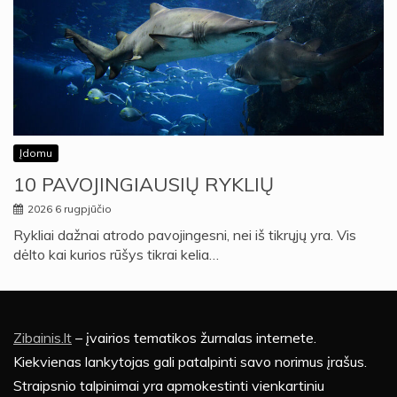
Įdomu
10 PAVOJINGIAUSIŲ RYKLIŲ
2026 6 rugpjūčio
Rykliai dažnai atrodo pavojingesni, nei iš tikrųjų yra. Vis
dėlto kai kurios rūšys tikrai kelia…
Zibainis.lt
– įvairios tematikos žurnalas internete.
Kiekvienas lankytojas gali patalpinti savo norimus įrašus.
Straipsnio talpinimai yra apmokestinti vienkartiniu