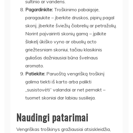
sultinio ar vandens.
Pagardinkite:
Troškinimo pabaigoje,
paragaukite – įberkite druskos, pipirų pagal
skonį, įberkite šviežių čiobrelių ar petražolių.
Norint paįvairinti skonių gamą – įpilkite
šlakelį ūkiško vyno ar obuolių acto
griežtesniam skoniui, tačiau klasikinis
guliašas dažniausiai būna švelnaus
aromato.
Patiekite:
Paruoštą vengrišką troškinį
galima tiekti iš karto arba palikti
„susistovėti“ valandai ar net pernakt –
tuomet skoniai dar labiau susilieja.
Naudingi patarimai
Vengriškas troškinys gražiausiai atsiskleidžia,