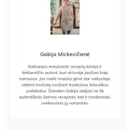
Gabija Mickevičienė
Kulinarijos entuziastė, receptų kūrėja ir
tinklaraščio autorė, kuri virtuvėje jaučiasi kaip
namuose. Jos meilė maistui gimė dar vaikystėje,
stebint močiutę ruošiant tradicinius lietuviškus
patiekalus. Šiandien Gabija dalijasi ne tik
autentiškais šeimos receptais, bet ir moderniais,
sveikesniais jų variantais.