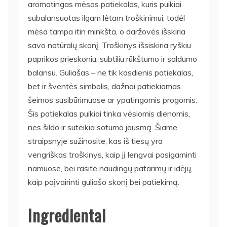
aromatingas mėsos patiekalas, kuris puikiai
subalansuotas ilgam lėtam troškinimui, todėl
mėsa tampa itin minkšta, o daržovės išskiria
savo natūralų skonį. Troškinys išsiskiria ryškiu
paprikos prieskoniu, subtiliu rūkštumo ir saldumo
balansu. Guliašas – ne tik kasdienis patiekalas,
bet ir šventės simbolis, dažnai patiekiamas
šeimos susibūrimuose ar ypatingomis progomis.
Šis patiekalas puikiai tinka vėsiomis dienomis,
nes šildo ir suteikia sotumo jausmą. Šiame
straipsnyje sužinosite, kas iš tiesų yra
vengriškas troškinys, kaip jį lengvai pasigaminti
namuose, bei rasite naudingų patarimų ir idėjų,
kaip paįvairinti guliašo skonį bei patiekimą.
Ingredientai