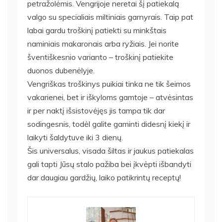
petražolėmis. Vengrijoje neretai šį patiekalą
valgo su specialiais miltiniais garnyrais. Taip pat
labai gardu troškinį patiekti su minkštais
naminiais makaronais arba ryžiais. Jei norite
šventiškesnio varianto – troškinį patiekite
duonos dubenėlyje.
Vengriškas troškinys puikiai tinka ne tik šeimos
vakarienei, bet ir iškyloms gamtoje – atvėsintas
ir per naktį išsistovėjęs jis tampa tik dar
sodingesnis, todėl galite gaminti didesnį kiekį ir
laikyti šaldytuve iki 3 dienų.
Šis universalus, visada šiltas ir jaukus patiekalas
gali tapti Jūsų stalo pažiba bei įkvėpti išbandyti
dar daugiau gardžių, laiko patikrintų receptų!