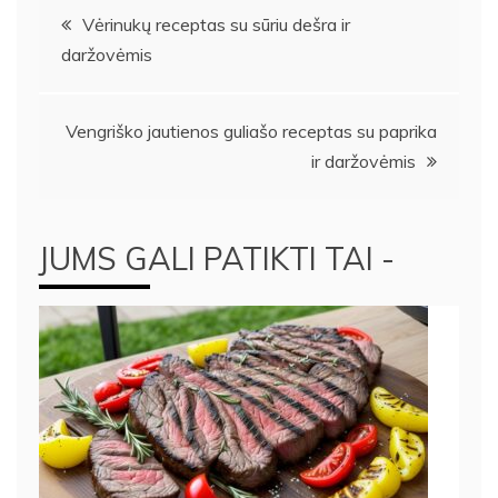
Navigacija
Vėrinukų receptas su sūriu dešra ir
daržovėmis
tarp
įrašų
Vengriško jautienos guliašo receptas su paprika
ir daržovėmis
JUMS GALI PATIKTI TAI -