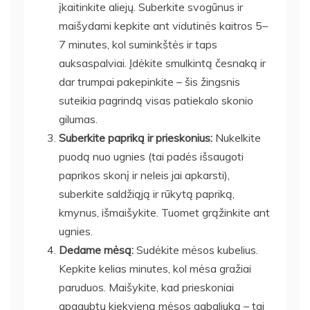
įkaitinkite aliejų. Suberkite svogūnus ir
maišydami kepkite ant vidutinės kaitros 5–
7 minutes, kol suminkštės ir taps
auksaspalviai. Įdėkite smulkintą česnaką ir
dar trumpai pakepinkite – šis žingsnis
suteikia pagrindą visas patiekalo skonio
gilumas.
Suberkite papriką ir prieskonius:
Nukelkite
puodą nuo ugnies (tai padės išsaugoti
paprikos skonį ir neleis jai apkarsti),
suberkite saldžiąją ir rūkytą papriką,
kmynus, išmaišykite. Tuomet grąžinkite ant
ugnies.
Dedame mėsą:
Sudėkite mėsos kubelius.
Kepkite kelias minutes, kol mėsa gražiai
paruduos. Maišykite, kad prieskoniai
apgaubtų kiekvieną mėsos gabaliuką – tai