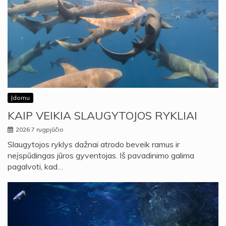
Įdomu
KAIP VEIKIA SLAUGYTOJOS RYKLIAI
2026 7 rugpjūčio
Slaugytojos ryklys dažnai atrodo beveik ramus ir
neįspūdingas jūros gyventojas. Iš pavadinimo galima
pagalvoti, kad…