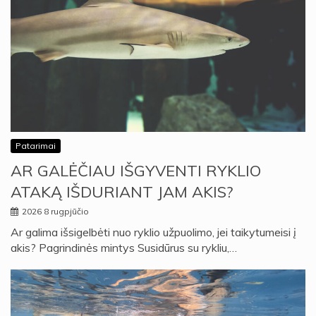
Patarimai
AR GALĖČIAU IŠGYVENTI RYKLIO
ATAKĄ IŠDURIANT JAM AKIS?
2026 8 rugpjūčio
Ar galima išsigelbėti nuo ryklio užpuolimo, jei taikytumeisi į
akis? Pagrindinės mintys Susidūrus su rykliu,…