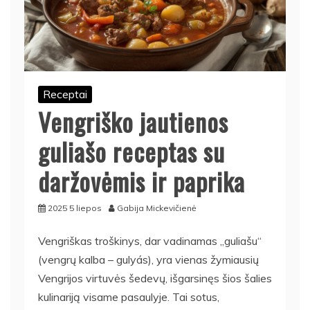
Receptai
Vengriško jautienos
guliašo receptas su
daržovėmis ir paprika
2025 5 liepos
Gabija Mickevičienė
Vengriškas troškinys, dar vadinamas „guliašu“
(vengrų kalba – gulyás), yra vienas žymiausių
Vengrijos virtuvės šedevų, išgarsinęs šios šalies
kulinariją visame pasaulyje. Tai sotus,