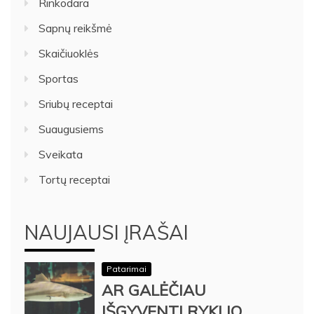
Rinkodara
Sapnų reikšmė
Skaičiuoklės
Sportas
Sriubų receptai
Suaugusiems
Sveikata
Tortų receptai
NAUJAUSI ĮRAŠAI
Patarimai
AR GALĖČIAU
IŠGYVENTI RYKLIO