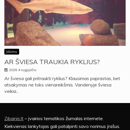
Įdomu
AR ŠVIESA TRAUKIA RYKLIUS?
2026 4 rugpjūčio
Ar šviesa gali pritraukti ryklius? Klausimas paprastas, bet
atsakymas ne toks vienareikšmis. Vandenyje šviesa
veikia…
Zibainis.lt
– įvairios tematikos žurnalas internete.
Kiekvienas lankytojas gali patalpinti savo norimus įrašus.