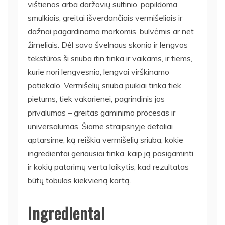
vištienos arba daržovių sultinio, papildoma
smulkiais, greitai išverdančiais vermišeliais ir
dažnai pagardinama morkomis, bulvėmis ar net
žirneliais. Dėl savo švelnaus skonio ir lengvos
tekstūros ši sriuba itin tinka ir vaikams, ir tiems,
kurie nori lengvesnio, lengvai virškinamo
patiekalo. Vermišelių sriuba puikiai tinka tiek
pietums, tiek vakarienei, pagrindinis jos
privalumas – greitas gaminimo procesas ir
universalumas. Šiame straipsnyje detaliai
aptarsime, ką reiškia vermišelių sriuba, kokie
ingredientai geriausiai tinka, kaip ją pasigaminti
ir kokių patarimų verta laikytis, kad rezultatas
būtų tobulas kiekvieną kartą.
Ingredientai