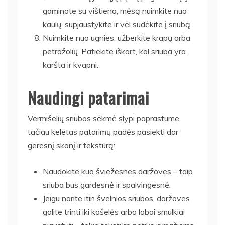
gaminote su vištiena, mėsą nuimkite nuo
kaulų, supjaustykite ir vėl sudėkite į sriubą.
Nuimkite nuo ugnies, užberkite krapų arba
petražolių. Patiekite iškart, kol sriuba yra
karšta ir kvapni.
Naudingi patarimai
Vermišelių sriubos sėkmė slypi paprastume,
tačiau keletas patarimų padės pasiekti dar
geresnį skonį ir tekstūrą:
Naudokite kuo šviežesnes daržoves – taip
sriuba bus gardesnė ir spalvingesnė.
Jeigu norite itin švelnios sriubos, daržoves
galite trinti iki košelės arba labai smulkiai