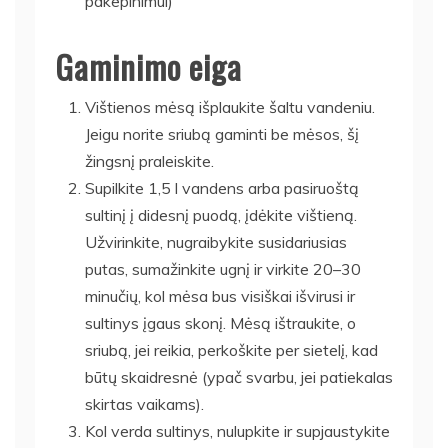
pakepinimui)
Gaminimo eiga
Vištienos mėsą išplaukite šaltu vandeniu.
Jeigu norite sriubą gaminti be mėsos, šį
žingsnį praleiskite.
Supilkite 1,5 l vandens arba pasiruoštą
sultinį į didesnį puodą, įdėkite vištieną.
Užvirinkite, nugraibykite susidariusias
putas, sumažinkite ugnį ir virkite 20–30
minučių, kol mėsa bus visiškai išvirusi ir
sultinys įgaus skonį. Mėsą ištraukite, o
sriubą, jei reikia, perkoškite per sietelį, kad
būtų skaidresnė (ypač svarbu, jei patiekalas
skirtas vaikams).
Kol verda sultinys, nulupkite ir supjaustykite