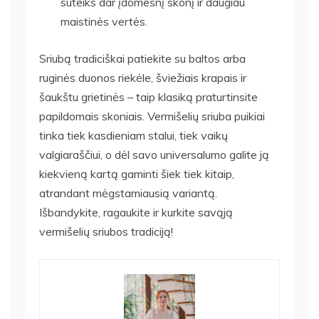
suteiks dar įdomesnį skonį ir daugiau
maistinės vertės.
Sriubą tradiciškai patiekite su baltos arba
ruginės duonos riekėle, šviežiais krapais ir
šaukštu grietinės – taip klasiką praturtinsite
papildomais skoniais. Vermišelių sriuba puikiai
tinka tiek kasdieniam stalui, tiek vaikų
valgiaraščiui, o dėl savo universalumo galite ją
kiekvieną kartą gaminti šiek tiek kitaip,
atrandant mėgstamiausią variantą.
Išbandykite, ragaukite ir kurkite savąją
vermišelių sriubos tradiciją!