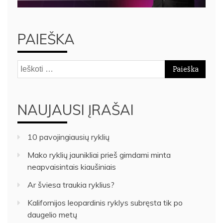
PAIEŠKA
Ieškoti:
NAUJAUSI ĮRAŠAI
10 pavojingiausių ryklių
Mako ryklių jaunikliai prieš gimdami minta
neapvaisintais kiaušiniais
Ar šviesa traukia ryklius?
Kalifornijos leopardinis ryklys subręsta tik po
daugelio metų