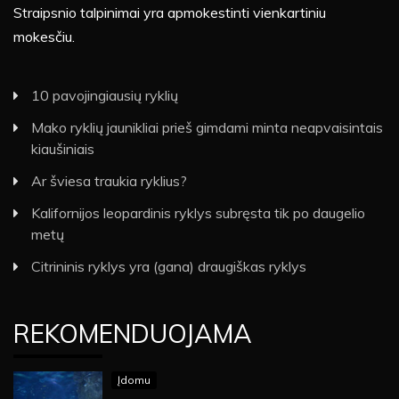
Straipsnio talpinimai yra apmokestinti vienkartiniu
mokesčiu.
10 pavojingiausių ryklių
Mako ryklių jaunikliai prieš gimdami minta neapvaisintais
kiaušiniais
Ar šviesa traukia ryklius?
Kalifornijos leopardinis ryklys subręsta tik po daugelio
metų
Citrininis ryklys yra (gana) draugiškas ryklys
REKOMENDUOJAMA
Įdomu