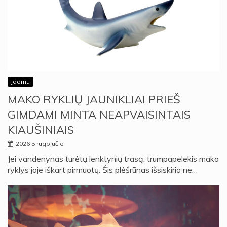
Įdomu
MAKO RYKLIŲ JAUNIKLIAI PRIEŠ
GIMDAMI MINTA NEAPVAISINTAIS
KIAUŠINIAIS
2026 5 rugpjūčio
Jei vandenynas turėtų lenktynių trasą, trumpapelekis mako
ryklys joje iškart pirmuotų. Šis plėšrūnas išsiskiria ne…