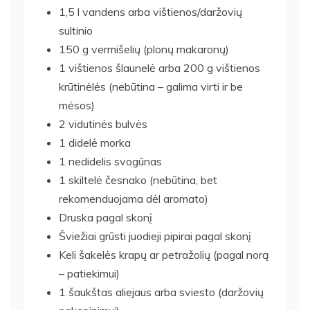
1,5 l vandens arba vištienos/daržovių
sultinio
150 g vermišelių (plonų makaronų)
1 vištienos šlaunelė arba 200 g vištienos
krūtinėlės (nebūtina – galima virti ir be
mėsos)
2 vidutinės bulvės
1 didelė morka
1 nedidelis svogūnas
1 skiltelė česnako (nebūtina, bet
rekomenduojama dėl aromato)
Druska pagal skonį
Šviežiai grūsti juodieji pipirai pagal skonį
Keli šakelės krapų ar petražolių (pagal norą
– patiekimui)
1 šaukštas aliejaus arba sviesto (daržovių