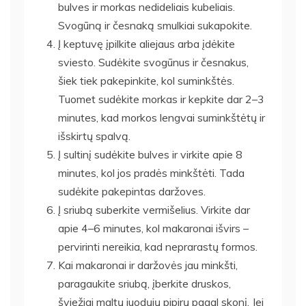
bulves ir morkas nedideliais kubeliais.
Svogūną ir česnaką smulkiai sukapokite.
Į keptuvę įpilkite aliejaus arba įdėkite
sviesto. Sudėkite svogūnus ir česnakus,
šiek tiek pakepinkite, kol suminkštės.
Tuomet sudėkite morkas ir kepkite dar 2–3
minutes, kad morkos lengvai suminkštėtų ir
išskirtų spalvą.
Į sultinį sudėkite bulves ir virkite apie 8
minutes, kol jos pradės minkštėti. Tada
sudėkite pakepintas daržoves.
Į sriubą suberkite vermišelius. Virkite dar
apie 4–6 minutes, kol makaronai išvirs –
pervirinti nereikia, kad neprarastų formos.
Kai makaronai ir daržovės jau minkšti,
paragaukite sriubą, įberkite druskos,
šviežiai maltų juodųjų pipirų pagal skonį. Jei