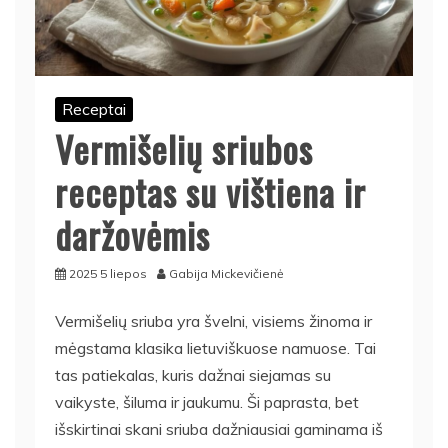
Receptai
Vermišelių sriubos
receptas su vištiena ir
daržovėmis
2025 5 liepos
Gabija Mickevičienė
Vermišelių sriuba yra švelni, visiems žinoma ir
mėgstama klasika lietuviškuose namuose. Tai
tas patiekalas, kuris dažnai siejamas su
vaikyste, šiluma ir jaukumu. Ši paprasta, bet
išskirtinai skani sriuba dažniausiai gaminama iš