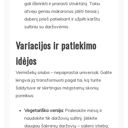
gali išbrinkti ir prarasti struktūrą. Tokiu
atveju geriau makaronus įdėti tiesiai į
dubenį prieš patiekiant ir užpilti karštu
sultiniu su daržovėmis.
Variacijos ir patiekimo
idėjos
Vermišelių sriuba – nepaprastai universali. Galite
lengvai ją transformuoti pagal tai, ką turite
šaldytuve ar skirtingus mėgstamų skonių
poreikius:
Vegetariška versija:
Praleiskite mėsą ir
naudokite tik daržovių sultinį. Įdėkite
daugiau šakninių daržovių – saliero stiebą,