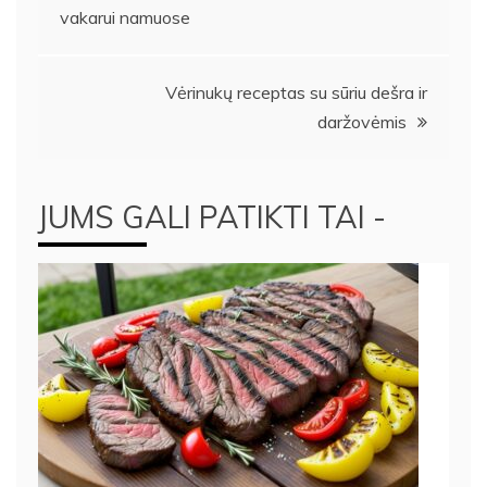
vakarui namuose
tarp
įrašų
Vėrinukų receptas su sūriu dešra ir
daržovėmis
JUMS GALI PATIKTI TAI -