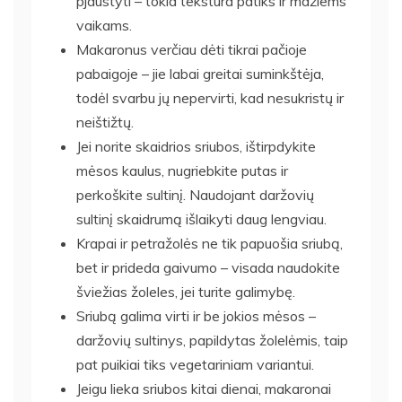
pjaustyti – tokia tekstūra patiks ir mažiems
vaikams.
Makaronus verčiau dėti tikrai pačioje
pabaigoje – jie labai greitai suminkštėja,
todėl svarbu jų nepervirti, kad nesukristų ir
neištižtų.
Jei norite skaidrios sriubos, ištirpdykite
mėsos kaulus, nugriebkite putas ir
perkoškite sultinį. Naudojant daržovių
sultinį skaidrumą išlaikyti daug lengviau.
Krapai ir petražolės ne tik papuošia sriubą,
bet ir prideda gaivumo – visada naudokite
šviežias žoleles, jei turite galimybę.
Sriubą galima virti ir be jokios mėsos –
daržovių sultinys, papildytas žolelėmis, taip
pat puikiai tiks vegetariniam variantui.
Jeigu lieka sriubos kitai dienai, makaronai