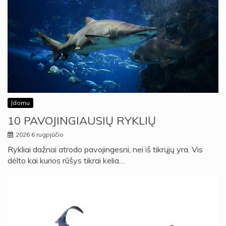
Įdomu
10 PAVOJINGIAUSIŲ RYKLIŲ
2026 6 rugpjūčio
Rykliai dažnai atrodo pavojingesni, nei iš tikrųjų yra. Vis
dėlto kai kurios rūšys tikrai kelia…