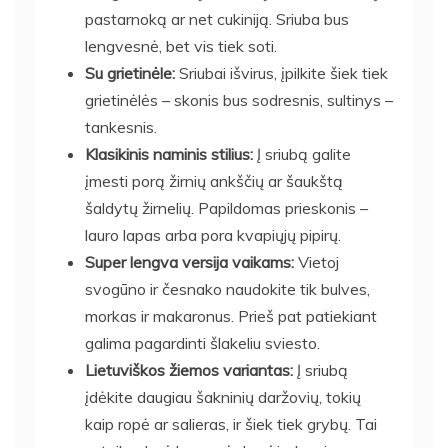
pastarnoką ar net cukiniją. Sriuba bus
lengvesnė, bet vis tiek soti.
Su grietinėle:
Sriubai išvirus, įpilkite šiek tiek
grietinėlės – skonis bus sodresnis, sultinys –
tankesnis.
Klasikinis naminis stilius:
Į sriubą galite
įmesti porą žirnių ankščių ar šaukštą
šaldytų žirnelių. Papildomas prieskonis –
lauro lapas arba pora kvapiųjų pipirų.
Super lengva versija vaikams:
Vietoj
svogūno ir česnako naudokite tik bulves,
morkas ir makaronus. Prieš pat patiekiant
galima pagardinti šlakeliu sviesto.
Lietuviškos žiemos variantas:
Į sriubą
įdėkite daugiau šakninių daržovių, tokių
kaip ropė ar salieras, ir šiek tiek grybų. Tai