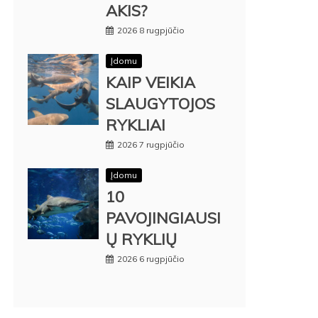
AKIS?
2026 8 rugpjūčio
Įdomu
KAIP VEIKIA
SLAUGYTOJOS
RYKLIAI
2026 7 rugpjūčio
Įdomu
10
PAVOJINGIAUSI
Ų RYKLIŲ
2026 6 rugpjūčio