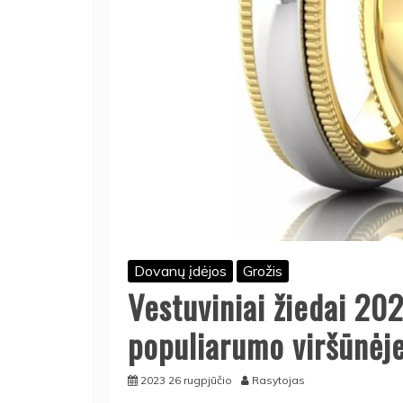
Dovanų įdėjos
Grožis
Vestuviniai žiedai 20
populiarumo viršūnėj
2023 26 rugpjūčio
Rasytojas