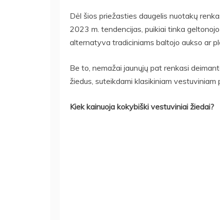
Dėl šios priežasties daugelis nuotakų renkas
2023 m. tendencijas, puikiai tinka geltonojo
alternatyva tradiciniams baltojo aukso ar p
Be to, nemažai jaunųjų pat renkasi deimant
žiedus, suteikdami klasikiniam vestuviniam
Kiek kainuoja kokybiški vestuviniai žiedai?