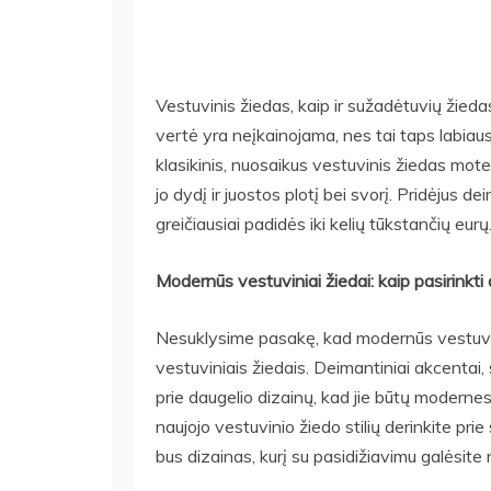
Vestuvinis žiedas, kaip ir sužadėtuvių žiedas
vertė yra neįkainojama, nes tai taps labiaus
klasikinis, nuosaikus vestuvinis žiedas mote
jo dydį ir juostos plotį bei svorį. Pridėjus 
greičiausiai padidės iki kelių tūkstančių eurų
Modernūs vestuviniai žiedai: kaip pasirinkti
Nesuklysime pasakę, kad modernūs vestuvinia
vestuviniais žiedais. Deimantiniai akcentai,
prie daugelio dizainų, kad jie būtų modernes
naujojo vestuvinio žiedo stilių derinkite prie
bus dizainas, kurį su pasidižiavimu galėsite 