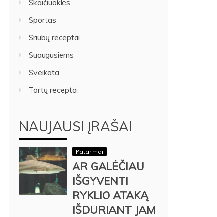
Skaičiuoklės
Sportas
Sriubų receptai
Suaugusiems
Sveikata
Tortų receptai
NAUJAUSI ĮRAŠAI
Patarimai
AR GALĖČIAU
IŠGYVENTI
RYKLIO ATAKĄ
IŠDURIANT JAM