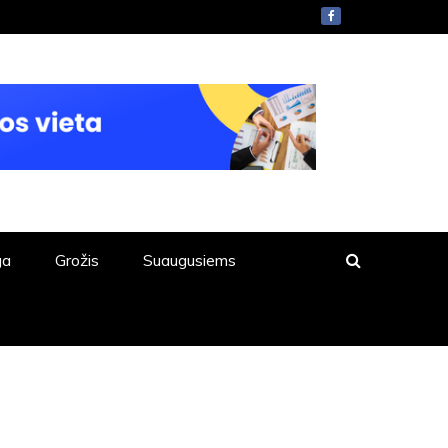
ga
Grožis
Suaugusiems