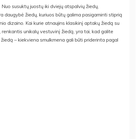
Nuo susuktų juostų iki dviejų atspalvių žiedų,
ra daugybė žiedų, kuriuos būtų galima pasigaminti stiprią
io dizaino. Kai kurie atnaujins klasikinį aptakų žiedą su
 renkantis unikalų vestuvinį žiedą, yra tai, kad galite
rio žiedą – kiekviena smulkmena gali būti priderinta pagal