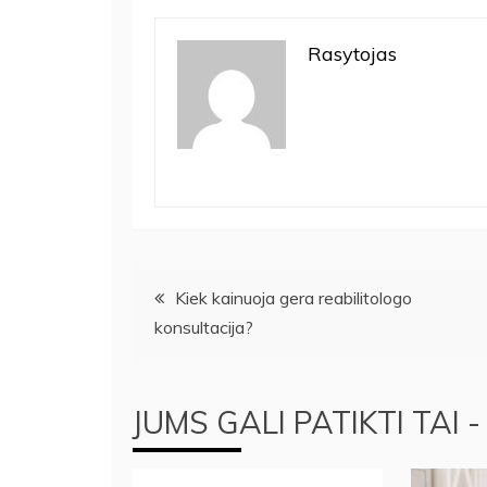
Rasytojas
Navigacija
Kiek kainuoja gera reabilitologo
konsultacija?
tarp
įrašų
JUMS GALI PATIKTI TAI -