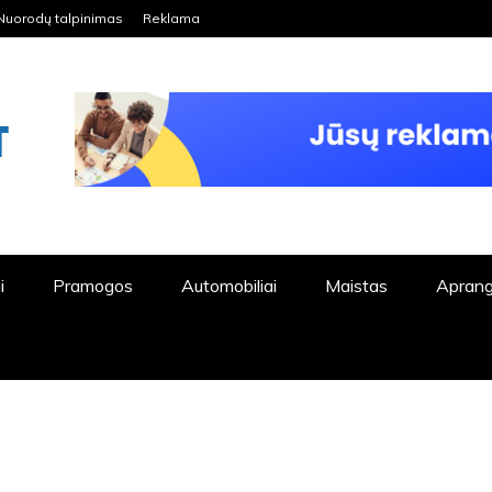
Nuorodų talpinimas
Reklama
ORDPRESS TINKLALAPIS
i
Pramogos
Automobiliai
Maistas
Apran