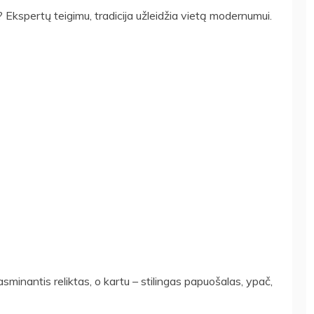
 Ekspertų teigimu, tradicija užleidžia vietą modernumui.
sminantis reliktas, o kartu – stilingas papuošalas, ypač,