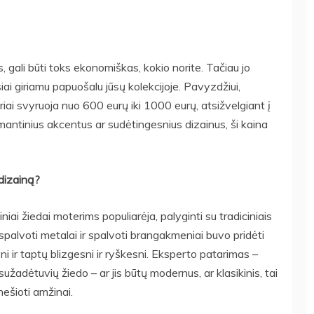
, gali būti toks ekonomiškas, kokio norite. Tačiau jo
iai giriamu papuošalu jūsų kolekcijoje. Pavyzdžiui,
riai svyruoja nuo 600 eurų iki 1000 eurų, atsižvelgiant į
deimantinius akcentus ar sudėtingesnius dizainus, ši kaina
.
 dizainą?
i žiedai moterims populiarėja, palyginti su tradiciniais
 spalvoti metalai ir spalvoti brangakmeniai buvo pridėti
ni ir taptų blizgesni ir ryškesni. Eksperto patarimas –
 sužadėtuvių žiedo – ar jis būtų modernus, ar klasikinis, tai
nešioti amžinai.