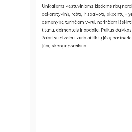
Unikaliems vestuviniams žiedams ribų nėra! 
dekoratyvinių raštų ir spalvotų akcentų – y
asmenybę turinčiam vyrui, norinčiam išskirtin
titanu, deimantais ir apdaila. Puikus dalykas,
žaisti su dizainu, kuris atitiktų jūsų partne
Jūsų skonį ir poreikius.