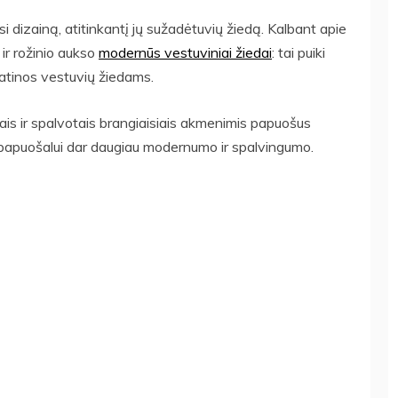
i dizainą, atitinkantį jų sužadėtuvių žiedą. Kalbant apie
 ir rožinio aukso
modernūs vestuviniai žiedai
: tai puiki
latinos vestuvių žiedams.
ais ir spalvotais brangiaisiais akmenimis papuošus
 papuošalui dar daugiau modernumo ir spalvingumo.