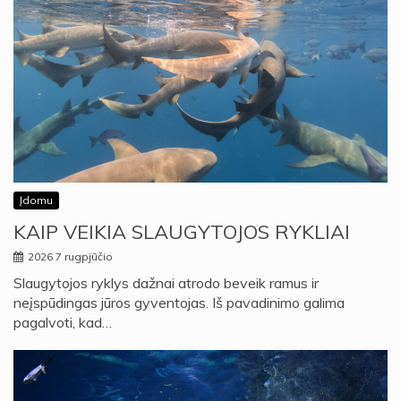
Įdomu
KAIP VEIKIA SLAUGYTOJOS RYKLIAI
2026 7 rugpjūčio
Slaugytojos ryklys dažnai atrodo beveik ramus ir
neįspūdingas jūros gyventojas. Iš pavadinimo galima
pagalvoti, kad…