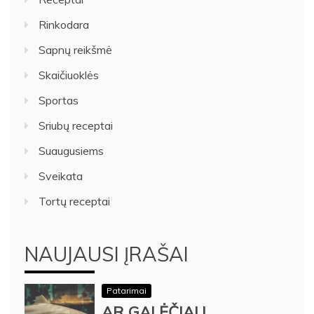
Rinkodara
Sapnų reikšmė
Skaičiuoklės
Sportas
Sriubų receptai
Suaugusiems
Sveikata
Tortų receptai
NAUJAUSI ĮRAŠAI
Patarimai
AR GALĖČIAU