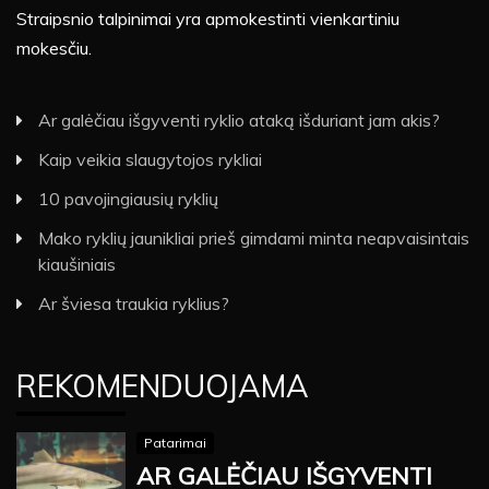
Straipsnio talpinimai yra apmokestinti vienkartiniu
mokesčiu.
Ar galėčiau išgyventi ryklio ataką išduriant jam akis?
Kaip veikia slaugytojos rykliai
10 pavojingiausių ryklių
Mako ryklių jaunikliai prieš gimdami minta neapvaisintais
kiaušiniais
Ar šviesa traukia ryklius?
REKOMENDUOJAMA
Patarimai
AR GALĖČIAU IŠGYVENTI