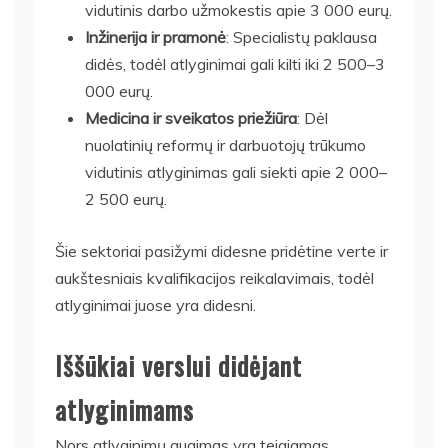
vidutinis darbo užmokestis apie 3 000 eurų.
Inžinerija ir pramonė
: Specialistų paklausa
didės, todėl atlyginimai gali kilti iki 2 500–3
000 eurų.
Medicina ir sveikatos priežiūra
: Dėl
nuolatinių reformų ir darbuotojų trūkumo
vidutinis atlyginimas gali siekti apie 2 000–
2 500 eurų.
Šie sektoriai pasižymi didesne pridėtine verte ir
aukštesniais kvalifikacijos reikalavimais, todėl
atlyginimai juose yra didesni.
Iššūkiai verslui didėjant
atlyginimams
Nors atlyginimų augimas yra teigiamas