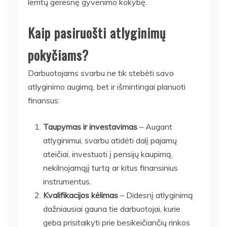
lemtų geresnę gyvenimo kokybę.
Kaip pasiruošti atlyginimų
pokyčiams?
Darbuotojams svarbu ne tik stebėti savo
atlyginimo augimą, bet ir išmintingai planuoti
finansus:
Taupymas ir investavimas
– Augant
atlyginimui, svarbu atidėti dalį pajamų
ateičiai, investuoti į pensijų kaupimą,
nekilnojamąjį turtą ar kitus finansinius
instrumentus.
Kvalifikacijos kėlimas
– Didesnį atlyginimą
dažniausiai gauna tie darbuotojai, kurie
geba prisitaikyti prie besikeičiančių rinkos