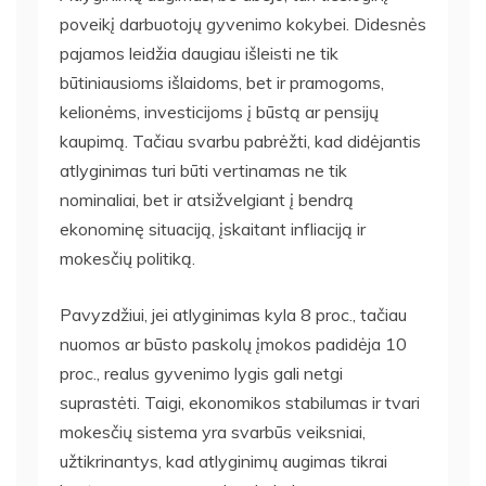
poveikį darbuotojų gyvenimo kokybei. Didesnės
pajamos leidžia daugiau išleisti ne tik
būtiniausioms išlaidoms, bet ir pramogoms,
kelionėms, investicijoms į būstą ar pensijų
kaupimą. Tačiau svarbu pabrėžti, kad didėjantis
atlyginimas turi būti vertinamas ne tik
nominaliai, bet ir atsižvelgiant į bendrą
ekonominę situaciją, įskaitant infliaciją ir
mokesčių politiką.
Pavyzdžiui, jei atlyginimas kyla 8 proc., tačiau
nuomos ar būsto paskolų įmokos padidėja 10
proc., realus gyvenimo lygis gali netgi
suprastėti. Taigi, ekonomikos stabilumas ir tvari
mokesčių sistema yra svarbūs veiksniai,
užtikrinantys, kad atlyginimų augimas tikrai