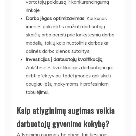
vartotojų paklausą ir konkurencingumą
rinkoje.
Darbo jėgos optimizavimas
: Kai kurios
įmonės gali rinktis mažinti darbuotojų
skaičių arba pereiti prie lankstesnių darbo
modelių, tokių kaip nuotolinis darbas ar
dalinės darbo dienos sutartys.
Investicijos į darbuotojų kvalifikaciją
:
Aukštesnės kvalifikacijos darbuotojai gali
dirbti efektyviau, todėl įmonės gali skirti
daugiau lėšų mokymams ir profesiniam
tobulėjimui.
Kaip atlyginimų augimas veikia
darbuotojų gyvenimo kokybę?
Atlyginimų augimas, be abejo, turi tiesioginį