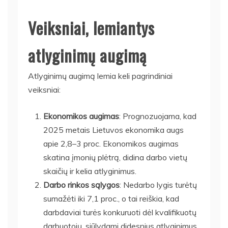
Veiksniai, lemiantys
atlyginimų augimą
Atlyginimų augimą lemia keli pagrindiniai
veiksniai:
Ekonomikos augimas
: Prognozuojama, kad
2025 metais Lietuvos ekonomika augs
apie 2,8–3 proc. Ekonomikos augimas
skatina įmonių plėtrą, didina darbo vietų
skaičių ir kelia atlyginimus.
Darbo rinkos sąlygos
: Nedarbo lygis turėtų
sumažėti iki 7,1 proc., o tai reiškia, kad
darbdaviai turės konkuruoti dėl kvalifikuotų
darbuotojų, siūlydami didesnius atlyginimus.