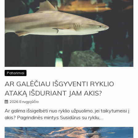
Patarimai
AR GALĖČIAU IŠGYVENTI RYKLIO
ATAKĄ IŠDURIANT JAM AKIS?
2026 8 rugpjūčio
Ar galima išsigelbėti nuo ryklio užpuolimo, jei taikytumeisi į
akis? Pagrindinės mintys Susidūrus su rykliu,…