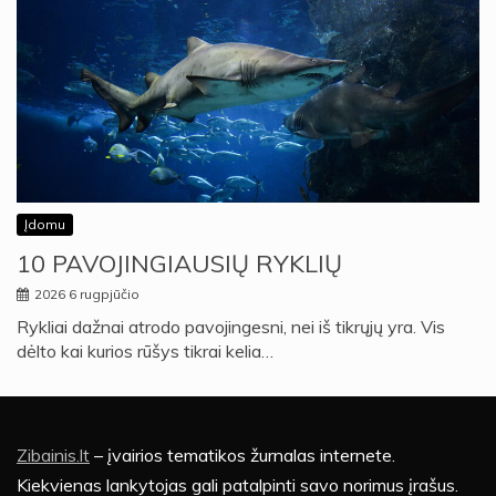
Įdomu
10 PAVOJINGIAUSIŲ RYKLIŲ
2026 6 rugpjūčio
Rykliai dažnai atrodo pavojingesni, nei iš tikrųjų yra. Vis
dėlto kai kurios rūšys tikrai kelia…
Zibainis.lt
– įvairios tematikos žurnalas internete.
Kiekvienas lankytojas gali patalpinti savo norimus įrašus.