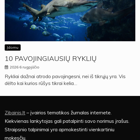
Įdomu
10 PAVOJINGIAUSIŲ RYKLIŲ
2026 6 rugpjūčio
Rykliai dažnai atrodo pavojingesni, nei iš tikrųjų yra. Vis
dėlto kai kurios rūšys tikrai kelia…
Zibainis.lt
– įvairios tematikos žurnalas internete.
Kiekvienas lankytojas gali patalpinti savo norimus įrašus.
Straipsnio talpinimai yra apmokestinti vienkartiniu
mokesčiu.