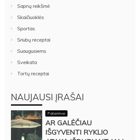
Sapnų reikšmė
Skaičiuoklės
Sportas
Sriubų receptai
Suaugusiems
Sveikata
Tortų receptai
NAUJAUSI ĮRAŠAI
Patarimai
AR GALĖČIAU
IŠGYVENTI RYKLIO