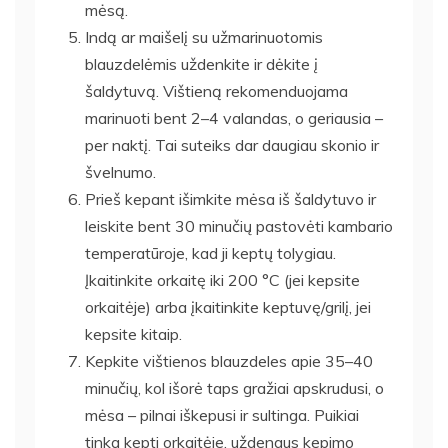
mėsą.
Indą ar maišelį su užmarinuotomis
blauzdelėmis uždenkite ir dėkite į
šaldytuvą. Vištieną rekomenduojama
marinuoti bent 2–4 valandas, o geriausia –
per naktį. Tai suteiks dar daugiau skonio ir
švelnumo.
Prieš kepant išimkite mėsa iš šaldytuvo ir
leiskite bent 30 minučių pastovėti kambario
temperatūroje, kad ji keptų tolygiau.
Įkaitinkite orkaitę iki 200 °C (jei kepsite
orkaitėje) arba įkaitinkite keptuvę/grilį, jei
kepsite kitaip.
Kepkite vištienos blauzdeles apie 35–40
minučių, kol išorė taps gražiai apskrudusi, o
mėsa – pilnai iškepusi ir sultinga. Puikiai
tinka kepti orkaitėje, uždengus kepimo