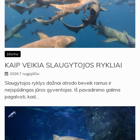
Įdomu
KAIP VEIKIA SLAUGYTOJOS RYKLIAI
2026 7 rugpjūčio
Slaugytojos ryklys dažnai atrodo beveik ramus ir
neįspūdingas jūros gyventojas. Iš pavadinimo galima
pagalvoti, kad…