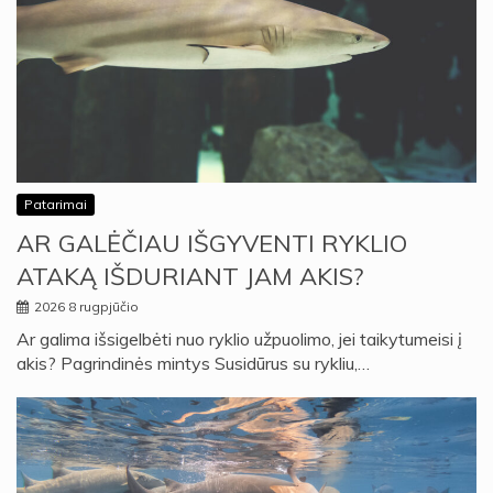
Patarimai
AR GALĖČIAU IŠGYVENTI RYKLIO
ATAKĄ IŠDURIANT JAM AKIS?
2026 8 rugpjūčio
Ar galima išsigelbėti nuo ryklio užpuolimo, jei taikytumeisi į
akis? Pagrindinės mintys Susidūrus su rykliu,…