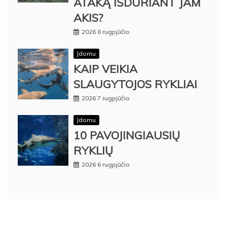
ATAKĄ IŠDURIANT JAM
AKIS?
2026 8 rugpjūčio
Įdomu
KAIP VEIKIA
SLAUGYTOJOS RYKLIAI
2026 7 rugpjūčio
Įdomu
10 PAVOJINGIAUSIŲ
RYKLIŲ
2026 6 rugpjūčio