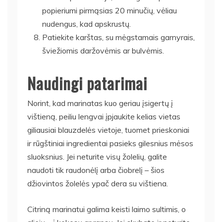
popieriumi pirmąsias 20 minučių, vėliau
nudengus, kad apskrustų.
Patiekite karštas, su mėgstamais garnyrais,
šviežiomis daržovėmis ar bulvėmis.
Naudingi patarimai
Norint, kad marinatas kuo geriau įsigertų į
vištieną, peiliu lengvai įpjaukite kelias vietas
giliausiai blauzdelės vietoje, tuomet prieskoniai
ir rūgštiniai ingredientai pasieks gilesnius mėsos
sluoksnius. Jei neturite visų žolelių, galite
naudoti tik raudonėlį arba čiobrelį – šios
džiovintos žolelės ypač dera su vištiena.
Citriną marinatui galima keisti laimo sultimis, o