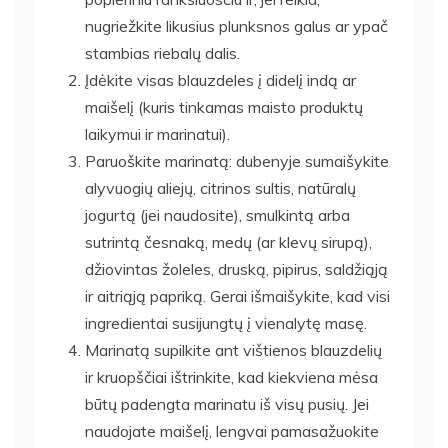
nugriežkite likusius plunksnos galus ar ypač
stambias riebalų dalis.
Įdėkite visas blauzdeles į didelį indą ar
maišelį (kuris tinkamas maisto produktų
laikymui ir marinatui).
Paruoškite marinatą: dubenyje sumaišykite
alyvuogių aliejų, citrinos sultis, natūralų
jogurtą (jei naudosite), smulkintą arba
sutrintą česnaką, medų (ar klevų sirupą),
džiovintas žoleles, druską, pipirus, saldžiąją
ir aitriąją papriką. Gerai išmaišykite, kad visi
ingredientai susijungtų į vienalytę masę.
Marinatą supilkite ant vištienos blauzdelių
ir kruopščiai ištrinkite, kad kiekviena mėsa
būtų padengta marinatu iš visų pusių. Jei
naudojate maišelį, lengvai pamasažuokite