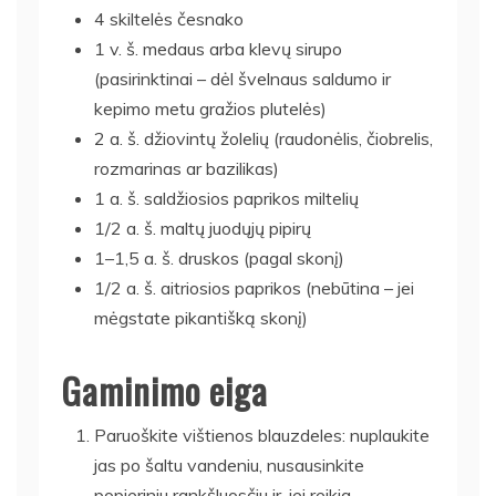
4 skiltelės česnako
1 v. š. medaus arba klevų sirupo
(pasirinktinai – dėl švelnaus saldumo ir
kepimo metu gražios plutelės)
2 a. š. džiovintų žolelių (raudonėlis, čiobrelis,
rozmarinas ar bazilikas)
1 a. š. saldžiosios paprikos miltelių
1/2 a. š. maltų juodųjų pipirų
1–1,5 a. š. druskos (pagal skonį)
1/2 a. š. aitriosios paprikos (nebūtina – jei
mėgstate pikantišką skonį)
Gaminimo eiga
Paruoškite vištienos blauzdeles: nuplaukite
jas po šaltu vandeniu, nusausinkite
popieriniu rankšluosčiu ir, jei reikia,