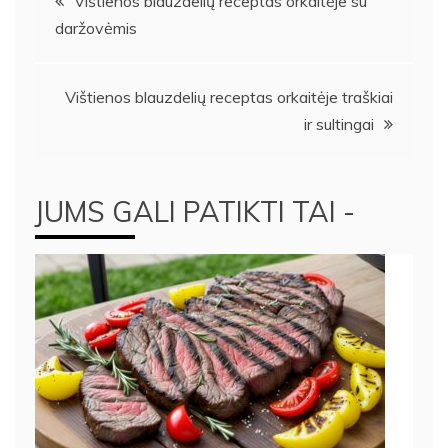
Vištienos blauzdelių receptas orkaitėje su
daržovėmis
tarp
įrašų
Vištienos blauzdelių receptas orkaitėje traškiai
ir sultingai
JUMS GALI PATIKTI TAI -