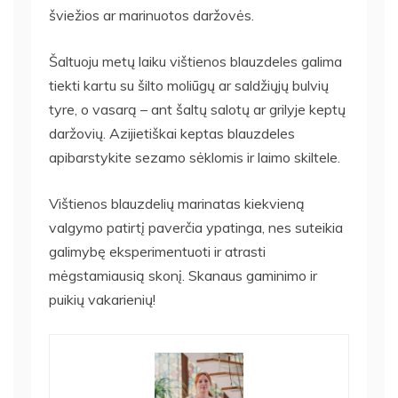
šviežios ar marinuotos daržovės.
Šaltuoju metų laiku vištienos blauzdeles galima
tiekti kartu su šilto moliūgų ar saldžiųjų bulvių
tyre, o vasarą – ant šaltų salotų ar grilyje keptų
daržovių. Azijietiškai keptas blauzdeles
apibarstykite sezamo sėklomis ir laimo skiltele.
Vištienos blauzdelių marinatas kiekvieną
valgymo patirtį paverčia ypatinga, nes suteikia
galimybę eksperimentuoti ir atrasti
mėgstamiausią skonį. Skanaus gaminimo ir
puikių vakarienių!