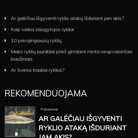
Ar galėčiau išgyventi ryklio ataką išduriant jam akis?
Kaip veikia slaugytojos rykliai
10 pavojingiausių ryklių
Mako ryklių jaunikliai prieš gimdami minta neapvaisintais
kiaušiniais
Ar šviesa traukia ryklius?
REKOMENDUOJAMA
Patarimai
AR GALĖČIAU IŠGYVENTI
RYKLIO ATAKĄ IŠDURIANT
JAM AKIS?