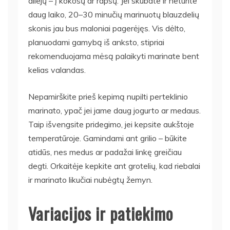
aliejų – į kokosų ar rapsų. Jei skubate ir neturite
daug laiko, 20–30 minučių marinuotų blauzdelių
skonis jau bus maloniai pagerėjęs. Vis dėlto,
planuodami gamybą iš anksto, stipriai
rekomenduojama mėsą palaikyti marinate bent
kelias valandas.
Nepamirškite prieš kepimą nupilti perteklinio
marinato, ypač jei jame daug jogurto ar medaus.
Taip išvengsite pridegimo, jei kepsite aukštoje
temperatūroje. Gamindami ant grilio – būkite
atidūs, nes medus ar padažai linkę greičiau
degti. Orkaitėje kepkite ant grotelių, kad riebalai
ir marinato likučiai nubėgtų žemyn.
Variacijos ir patiekimo