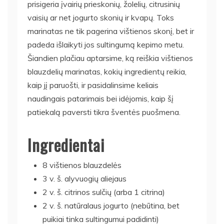
prisigeria įvairių prieskonių, žolelių, citrusinių
vaisių ar net jogurto skonių ir kvapų. Toks
marinatas ne tik pagerina vištienos skonį, bet ir
padeda išlaikyti jos sultingumą kepimo metu.
Šiandien plačiau aptarsime, ką reiškia vištienos
blauzdelių marinatas, kokių ingredientų reikia,
kaip jį paruošti, ir pasidalinsime keliais
naudingais patarimais bei idėjomis, kaip šį
patiekalą paversti tikra šventės puošmena.
Ingredientai
8 vištienos blauzdelės
3 v. š. alyvuogių aliejaus
2 v. š. citrinos sulčių (arba 1 citrina)
2 v. š. natūralaus jogurto (nebūtina, bet
puikiai tinka sultingumui padidinti)