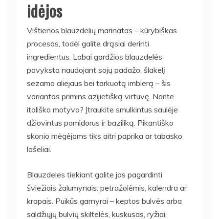
idėjos
Vištienos blauzdelių marinatas – kūrybiškas
procesas, todėl galite drąsiai derinti
ingredientus. Labai gardžios blauzdelės
pavyksta naudojant sojų padažo, šlakelį
sezamo aliejaus bei tarkuotą imbierą – šis
variantas primins azijietišką virtuvę. Norite
itališko motyvo? Įtraukite smulkintus saulėje
džiovintus pomidorus ir baziliką. Pikantiško
skonio mėgėjams tiks aitri paprika ar tabasko
lašeliai.
Blauzdeles tiekiant galite jas pagardinti
šviežiais žalumynais: petražolėmis, kalendra ar
krapais. Puikūs garnyrai – keptos bulvės arba
saldžiųjų bulvių skiltelės, kuskusas, ryžiai,