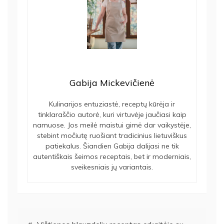
Gabija Mickevičienė
Kulinarijos entuziastė, receptų kūrėja ir
tinklaraščio autorė, kuri virtuvėje jaučiasi kaip
namuose. Jos meilė maistui gimė dar vaikystėje,
stebint močiutę ruošiant tradicinius lietuviškus
patiekalus. Šiandien Gabija dalijasi ne tik
autentiškais šeimos receptais, bet ir moderniais,
sveikesniais jų variantais.
Navigacija