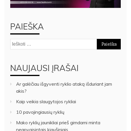
PAIEŠKA
Ieškoti:
NAUJAUSI ĮRAŠAI
Ar galėčiau išgyventi ryklio ataką išduriant jam
akis?
Kaip veikia slaugytojos rykliai
10 pavojingiausių ryklių
Mako ryklių jaunikliai prieš gimdami minta
neapvaisintais kiaušiniais