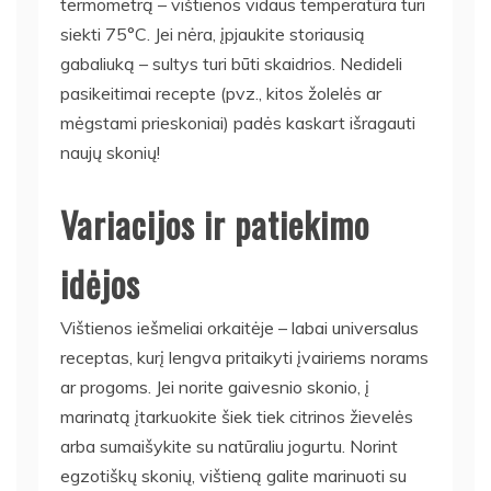
termometrą – vištienos vidaus temperatūra turi
siekti 75°C. Jei nėra, įpjaukite storiausią
gabaliuką – sultys turi būti skaidrios. Nedideli
pasikeitimai recepte (pvz., kitos žolelės ar
mėgstami prieskoniai) padės kaskart išragauti
naujų skonių!
Variacijos ir patiekimo
idėjos
Vištienos iešmeliai orkaitėje – labai universalus
receptas, kurį lengva pritaikyti įvairiems norams
ar progoms. Jei norite gaivesnio skonio, į
marinatą įtarkuokite šiek tiek citrinos žievelės
arba sumaišykite su natūraliu jogurtu. Norint
egzotiškų skonių, vištieną galite marinuoti su