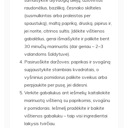
raudonėlius, baziliką, česnako skilteles
(susmulkintas arba praleistas per
spaustuką), maltą papriką, druską, pipirus ir,
jei norite, citrinos sultis. Įdėkite vištienos
gabalėlius, gerai išmaišykite ir palikite bent
30 minučių marinuotis (dar geriau – 2–3
valandoms šaldytuve).
Pasiruoškite daržoves: paprikas ir svogūną
supjaustykite stambiais kvadratais, o
vyšninius pomidorus palikite sveikus arba
perpjaukite per pusę, jei didesni.
Verkite gabaliukus ant iešmelių: kaitaliokite
marinuotą vištieną su paprikomis, svogūnu
ir pomidorais. Iešmelį pradėkite ir baikite
vištienos gabaliuku – taip visi ingredientai
laikysis tvirčiau.