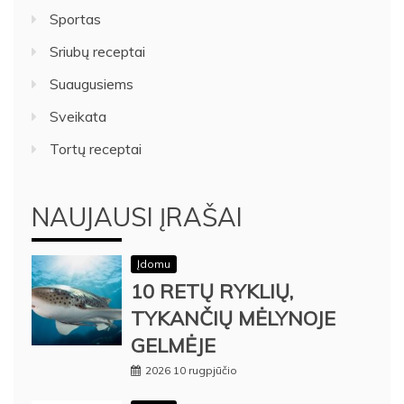
Sportas
Sriubų receptai
Suaugusiems
Sveikata
Tortų receptai
NAUJAUSI ĮRAŠAI
Įdomu
10 RETŲ RYKLIŲ,
TYKANČIŲ MĖLYNOJE
GELMĖJE
2026 10 rugpjūčio