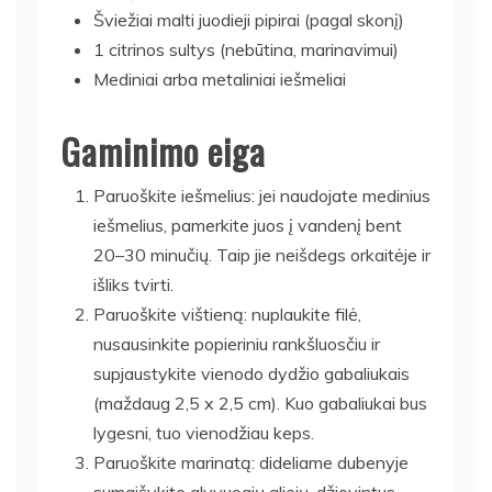
Šviežiai malti juodieji pipirai (pagal skonį)
1 citrinos sultys (nebūtina, marinavimui)
Mediniai arba metaliniai iešmeliai
Gaminimo eiga
Paruoškite iešmelius: jei naudojate medinius
iešmelius, pamerkite juos į vandenį bent
20–30 minučių. Taip jie neišdegs orkaitėje ir
išliks tvirti.
Paruoškite vištieną: nuplaukite filė,
nusausinkite popieriniu rankšluosčiu ir
supjaustykite vienodo dydžio gabaliukais
(maždaug 2,5 x 2,5 cm). Kuo gabaliukai bus
lygesni, tuo vienodžiau keps.
Paruoškite marinatą: dideliame dubenyje
sumaišykite alyvuogių aliejų, džiovintus