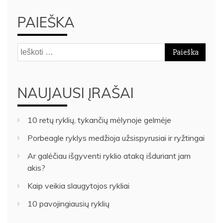
PAIEŠKA
Ieškoti:
NAUJAUSI ĮRAŠAI
10 retų ryklių, tykančių mėlynoje gelmėje
Porbeagle ryklys medžioja užsispyrusiai ir ryžtingai
Ar galėčiau išgyventi ryklio ataką išduriant jam
akis?
Kaip veikia slaugytojos rykliai
10 pavojingiausių ryklių