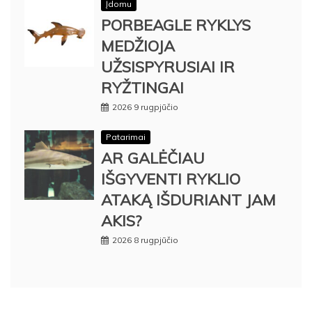
Įdomu
PORBEAGLE RYKLYS
MEDŽIOJA
UŽSISPYRUSIAI IR
RYŽTINGAI
2026 9 rugpjūčio
Patarimai
AR GALĖČIAU
IŠGYVENTI RYKLIO
ATAKĄ IŠDURIANT JAM
AKIS?
2026 8 rugpjūčio