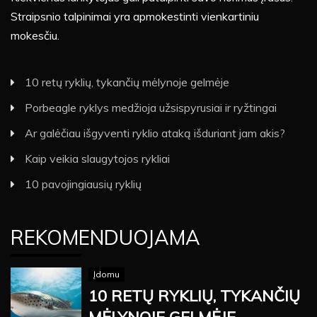
Straipsnio talpinimai yra apmokestinti vienkartiniu
mokesčiu.
10 retų ryklių, tykančių mėlynoje gelmėje
Porbeagle ryklys medžioja užsispyrusiai ir ryžtingai
Ar galėčiau išgyventi ryklio ataką išduriant jam akis?
Kaip veikia slaugytojos rykliai
10 pavojingiausių ryklių
REKOMENDUOJAMA
Įdomu
10 RETŲ RYKLIŲ, TYKANČIŲ