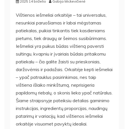
2025 14 birželio
Gabija Mickevičienė
Vištienos iešmeliai orkaitėje – tai universalus,
nesunkiai paruošiamas ir labai mėgstamas
patiekalas, puikiai tinkantis tiek kasdieniams
pietums, tiek draugų ar šeimos susibūrimams.
Iešmeliai yra puikus būdas vištieną paversti
sultingu, kvapniu ir įvairiais būdais pritaikomu
patiekalu – čia galite žaisti su prieskoniais,
daržovėmis ir padažais. Orkaitėje kepti iešmeliai
– ypač patrauklus pasirinkimas, nes taip
vištiena išlaiko minkštumą, neprisigeria
papildomų riebalų, o skonis lieka ypač natūralus.
Šiame straipsnyje pateiksiu detalias gaminimo
instrukcijas, ingredientų proporcijas, naudingų
patarimų ir variacijų, kad vištienos iešmeliai
orkaitėje visuomet pavyktų idealiai.