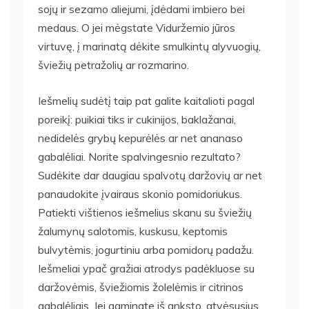
sojų ir sezamo aliejumi, įdėdami imbiero bei
medaus. O jei mėgstate Viduržemio jūros
virtuvę, į marinatą dėkite smulkintų alyvuogių,
šviežių petražolių ar rozmarino.
Iešmelių sudėtį taip pat galite kaitalioti pagal
poreikį: puikiai tiks ir cukinijos, baklažanai,
nedidelės grybų kepurėlės ar net ananaso
gabalėliai. Norite spalvingesnio rezultato?
Sudėkite dar daugiau spalvotų daržovių ar net
panaudokite įvairaus skonio pomidoriukus.
Patiekti vištienos iešmelius skanu su šviežių
žalumynų salotomis, kuskusu, keptomis
bulvytėmis, jogurtiniu arba pomidorų padažu.
Iešmeliai ypač gražiai atrodys padėkluose su
daržovėmis, šviežiomis žolelėmis ir citrinos
gabalėliais. Jei gaminate iš anksto, atvėsusius