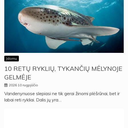
Įdomu
10 RETŲ RYKLIŲ, TYKANČIŲ MĖLYNOJE
GELMĖJE
2026 10 rugpjūčio
Vandenynuose slepiasi ne tik gerai žinomi plėšrūnai, bet ir
labai reti rykliai. Dalis jų yra…