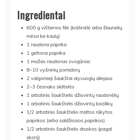
Ingredientai
600 g vištienos filė (krūtinėlė arba šlaunelių
mėsa be kaulų)
1 raudona paprika
1 geltona paprika
1 mažas raudonas svogūnas
8–10 vyšninių pomidorų
2 valgomieji šaukštai alyvuogių aliejaus
2–3 česnako skiltelės
1 arbatinis šaukštelis džiovintų raudonėlių
1 arbatinis šaukštelis džiovintų bazilikų
1/2 arbatinio šaukštelio maltos rūkytos
paprikos (arba saldžiosios paprikos)
1/2 arbatinio šaukštelio druskos (pagal
skonį)