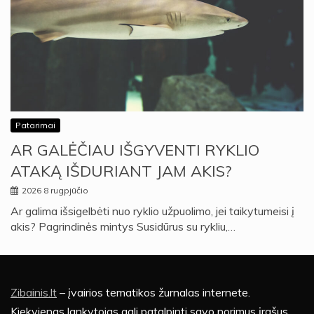
Patarimai
AR GALĖČIAU IŠGYVENTI RYKLIO
ATAKĄ IŠDURIANT JAM AKIS?
2026 8 rugpjūčio
Ar galima išsigelbėti nuo ryklio užpuolimo, jei taikytumeisi į
akis? Pagrindinės mintys Susidūrus su rykliu,…
Zibainis.lt
– įvairios tematikos žurnalas internete.
Kiekvienas lankytojas gali patalpinti savo norimus įrašus.