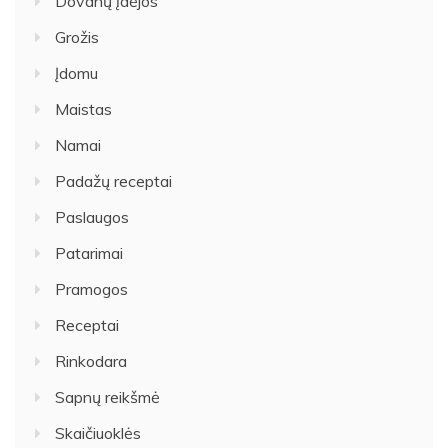
Dovanų įdėjos
Grožis
Įdomu
Maistas
Namai
Padažų receptai
Paslaugos
Patarimai
Pramogos
Receptai
Rinkodara
Sapnų reikšmė
Skaičiuoklės