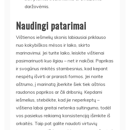
daržovėmis.
Naudingi patarimai
Vištienos iešmelių skonis labiausiai priklauso
nuo kokybiškos mėsos ir laiko, skirto
marinavimui. Jei turite laiko, leiskite vištienai
pasimarinuoti kuo ilgiau – net ir nakčiai. Paprikas
ir svogūnus rinkitės stambesnius, kad kepant
nespėtų išvirti ar prarasti formos. Jei norite
aštrumo, į marinatą įberkite šiek tiek aštrios
raudonos paprikos ar čili dribsnių. Kepdami
iešmelius, stebėkite, kad jie neperkeptų –
vištiena labai greitai netenka sultingumo, todėl
vos pasiekus reikiamą konsistenciją išimkite iš
orkaitės. Taip pat galite naudoti virtuvių