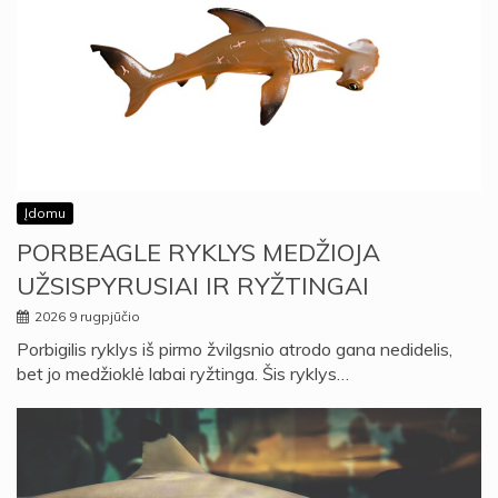
Įdomu
PORBEAGLE RYKLYS MEDŽIOJA
UŽSISPYRUSIAI IR RYŽTINGAI
2026 9 rugpjūčio
Porbigilis ryklys iš pirmo žvilgsnio atrodo gana nedidelis,
bet jo medžioklė labai ryžtinga. Šis ryklys…