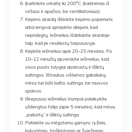
Įkaitinkite orkaitę iki 200°C (kaitinimas iš
viršaus ir apačios, be ventiliatoriaus).
Kepimo skardą išklokite kepimo popieriumi
arba lengvai aptepkite aliejumi, kad
nepridegtų. Iešmelius išdėliokite skardoje
taip, kad jie nesiliestų tarpusavyje.
Kepkite iešmelius apie 20–25 minutes. Po
10–12 minučių apverskite iešmelius, kad
visos pusės tolygiai apskrustų ir išliktų
sultingos. Ištraukus vištienos gabaliuką,
mėsa turi būti balta, sultinga, be rausvos
spalvos.
Iškepusius iešmelius trumpai palaikykite
uždengtus folija (apie 5 minutes), kad mėsa
„pailsėtų” ir išliktų sultinga.
Patiekite su mėgstamu garnyru: ryžiais,
bulvytėmis, troškintomis ar šviežiomis