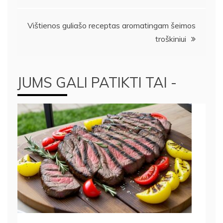
tarp
įrašų
Vištienos guliašo receptas aromatingam šeimos
troškiniui
JUMS GALI PATIKTI TAI -