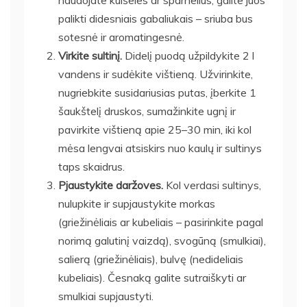
palikti didesniais gabaliukais – sriuba bus
sotesnė ir aromatingesnė.
Virkite sultinį.
Didelį puodą užpildykite 2 l
vandens ir sudėkite vištieną. Užvirinkite,
nugriebkite susidariusias putas, įberkite 1
šaukštelį druskos, sumažinkite ugnį ir
pavirkite vištieną apie 25–30 min, iki kol
mėsa lengvai atsiskirs nuo kaulų ir sultinys
taps skaidrus.
Pjaustykite daržoves.
Kol verdasi sultinys,
nulupkite ir supjaustykite morkas
(griežinėliais ar kubeliais – pasirinkite pagal
norimą galutinį vaizdą), svogūną (smulkiai),
salierą (griežinėliais), bulvę (nedideliais
kubeliais). Česnaką galite sutraiškyti ar
smulkiai supjaustyti.