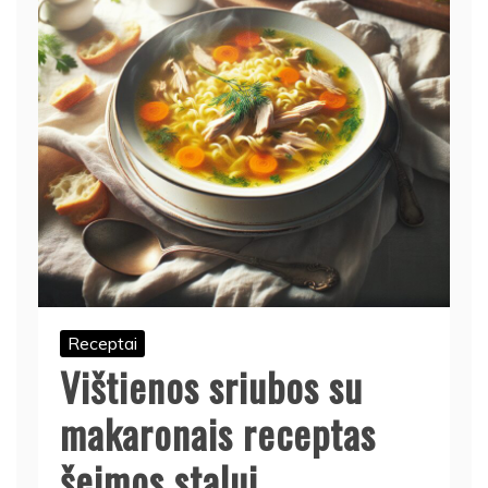
Receptai
Vištienos sriubos su
makaronais receptas
šeimos stalui