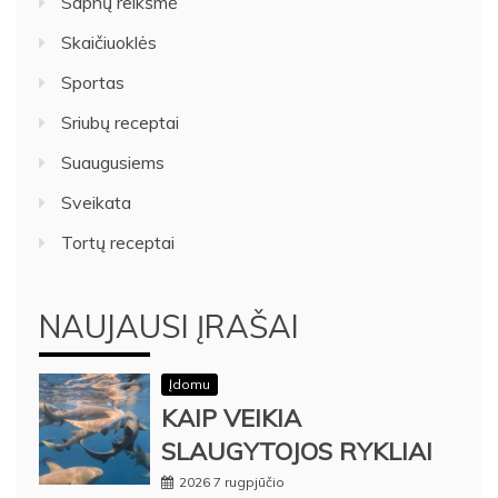
Sapnų reikšmė
Skaičiuoklės
Sportas
Sriubų receptai
Suaugusiems
Sveikata
Tortų receptai
NAUJAUSI ĮRAŠAI
Įdomu
KAIP VEIKIA
SLAUGYTOJOS RYKLIAI
2026 7 rugpjūčio