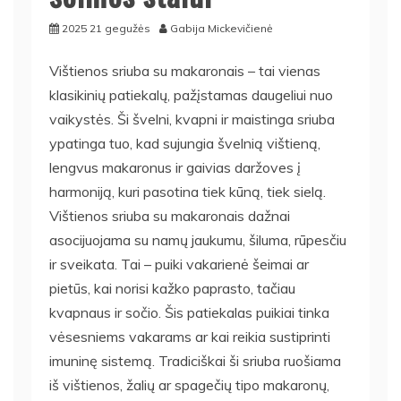
2025 21 gegužės
Gabija Mickevičienė
Vištienos sriuba su makaronais – tai vienas
klasikinių patiekalų, pažįstamas daugeliui nuo
vaikystės. Ši švelni, kvapni ir maistinga sriuba
ypatinga tuo, kad sujungia švelnią vištieną,
lengvus makaronus ir gaivias daržoves į
harmoniją, kuri pasotina tiek kūną, tiek sielą.
Vištienos sriuba su makaronais dažnai
asocijuojama su namų jaukumu, šiluma, rūpesčiu
ir sveikata. Tai – puiki vakarienė šeimai ar
pietūs, kai norisi kažko paprasto, tačiau
kvapnaus ir sočio. Šis patiekalas puikiai tinka
vėsesniems vakarams ar kai reikia sustiprinti
imuninę sistemą. Tradiciškai ši sriuba ruošiama
iš vištienos, žalių ar spagečių tipo makaronų,