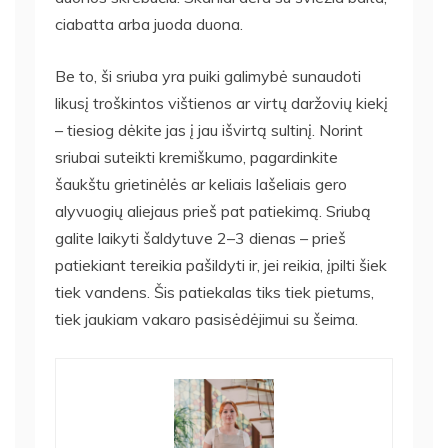
ciabatta arba juoda duona.
Be to, ši sriuba yra puiki galimybė sunaudoti
likusį troškintos vištienos ar virtų daržovių kiekį
– tiesiog dėkite jas į jau išvirtą sultinį. Norint
sriubai suteikti kremiškumo, pagardinkite
šaukštu grietinėlės ar keliais lašeliais gero
alyvuogių aliejaus prieš pat patiekimą. Sriubą
galite laikyti šaldytuve 2–3 dienas – prieš
patiekiant tereikia pašildyti ir, jei reikia, įpilti šiek
tiek vandens. Šis patiekalas tiks tiek pietums,
tiek jaukiam vakaro pasisėdėjimui su šeima.