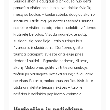
Sriubos skonis daugiausiai priklauso nuo gerai
paruošto vištienos sultinio. Naudokite šviežią
mėsą su kaulais – kaulai suteiks daugiau skonio
ir natūralų tirštumą. Jei norite liesesnės sriubos,
nuimkite vištienos odą arba naudokite vištienos
krūtinėlę be odos. Visada nugriebkite putą,
susidariusią pradžioje – taip sultinys bus
švaresnis ir skaidresnis. Daržoves galite
trumpai pakepinti svieste ar aliejuje prieš
dedant į sultinį – išgausite sodresnį, šiltesnį
skonį. Makaronus galite virti tiesiai sriuboje,
tačiau jei planuojate patiekti sriubą vėliau arba
ne visas iš karto, makaronus verčiau išvirtikite
atskirai ir dėkite tiesiai į lėkštes – taip jie
neištins ir neišskirs papildomo krakmolo.
Variacijos ir patiekimo