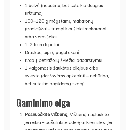
1 bulvė (nebūtina, bet suteikia daugiau
tirštumo)
100–120 g mėgstamų makaronų
(tradiciškai – trumpi kiaušiniai makaronai
arba vermišeliai)
1–2 lauro lapeliai
Druskos, pipirų pagal skonį
Krapų, petražolių šviežiai pabarstymui
1 valgomasis šaukštas aliejaus arba
sviesto (daržovėms apkepinti – nebūtina,
bet suteikia papildomą skonį)
Gaminimo eiga
Pasiruoškite vištieną.
Vištieną nuplaukite,
jei reikia – pašalinkite odelę ar kremzles. Jei
naudojate kulšeles ar sparnelius, galite juos