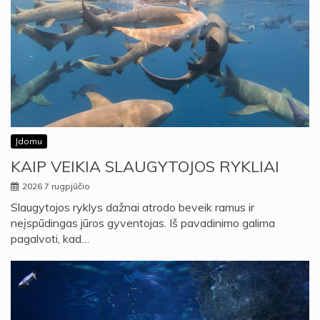
Įdomu
KAIP VEIKIA SLAUGYTOJOS RYKLIAI
2026 7 rugpjūčio
Slaugytojos ryklys dažnai atrodo beveik ramus ir
neįspūdingas jūros gyventojas. Iš pavadinimo galima
pagalvoti, kad…