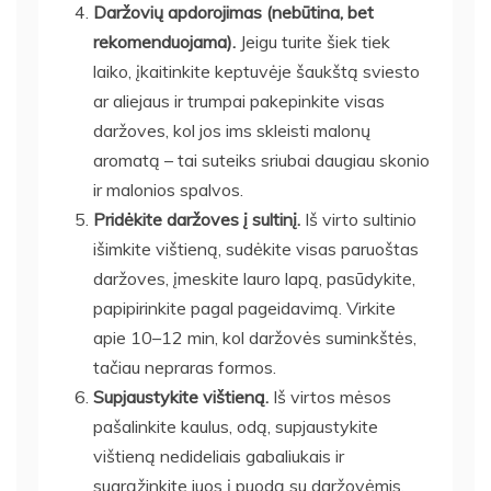
Daržovių apdorojimas (nebūtina, bet
rekomenduojama).
Jeigu turite šiek tiek
laiko, įkaitinkite keptuvėje šaukštą sviesto
ar aliejaus ir trumpai pakepinkite visas
daržoves, kol jos ims skleisti malonų
aromatą – tai suteiks sriubai daugiau skonio
ir malonios spalvos.
Pridėkite daržoves į sultinį.
Iš virto sultinio
išimkite vištieną, sudėkite visas paruoštas
daržoves, įmeskite lauro lapą, pasūdykite,
papipirinkite pagal pageidavimą. Virkite
apie 10–12 min, kol daržovės suminkštės,
tačiau nepraras formos.
Supjaustykite vištieną.
Iš virtos mėsos
pašalinkite kaulus, odą, supjaustykite
vištieną nedideliais gabaliukais ir
sugrąžinkite juos į puodą su daržovėmis.