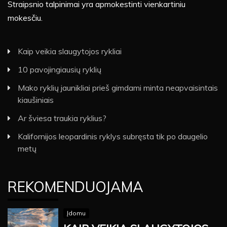
Straipsnio talpinimai yra apmokestinti vienkartiniu
mokesčiu.
Kaip veikia slaugytojos rykliai
10 pavojingiausių ryklių
Mako ryklių jaunikliai prieš gimdami minta neapvaisintais
kiaušiniais
Ar šviesa traukia ryklius?
Kalifornijos leopardinis ryklys subręsta tik po daugelio
metų
REKOMENDUOJAMA
Įdomu