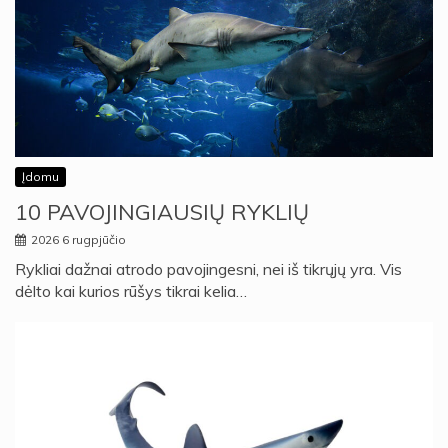
Įdomu
10 PAVOJINGIAUSIŲ RYKLIŲ
2026 6 rugpjūčio
Rykliai dažnai atrodo pavojingesni, nei iš tikrųjų yra. Vis
dėlto kai kurios rūšys tikrai kelia…