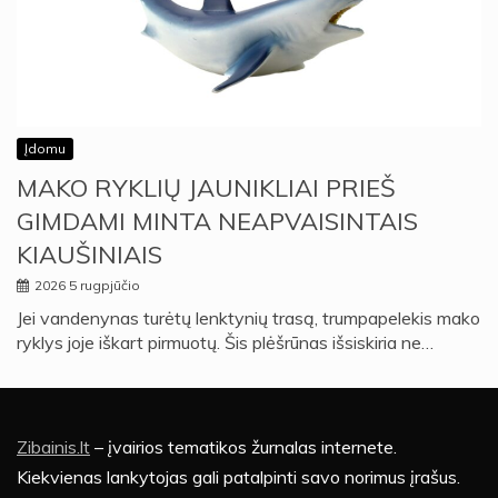
Įdomu
MAKO RYKLIŲ JAUNIKLIAI PRIEŠ
GIMDAMI MINTA NEAPVAISINTAIS
KIAUŠINIAIS
2026 5 rugpjūčio
Jei vandenynas turėtų lenktynių trasą, trumpapelekis mako
ryklys joje iškart pirmuotų. Šis plėšrūnas išsiskiria ne…
Zibainis.lt
– įvairios tematikos žurnalas internete.
Kiekvienas lankytojas gali patalpinti savo norimus įrašus.