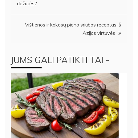
dėžutės?
tarp
įrašų
Vištienos ir kokosų pieno sriubos receptas iš
Azijos virtuvės
JUMS GALI PATIKTI TAI -