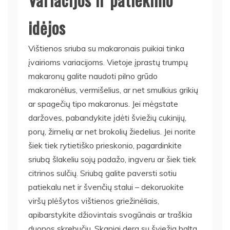
idėjos
Vištienos sriuba su makaronais puikiai tinka
įvairioms variacijoms. Vietoje įprastų trumpų
makaronų galite naudoti pilno grūdo
makaronėlius, vermišelius, ar net smulkius grikių
ar spagečių tipo makaronus. Jei mėgstate
daržoves, pabandykite įdėti šviežių cukinijų,
porų, žirnelių ar net brokolių žiedelius. Jei norite
šiek tiek rytietiško prieskonio, pagardinkite
sriubą šlakeliu sojų padažo, ingveru ar šiek tiek
citrinos sulčių. Sriubą galite paversti sotiu
patiekalu net ir švenčių stalui – dekoruokite
viršų plėšytos vištienos griežinėliais,
apibarstykite džiovintais svogūnais ar traškia
duonos skrebučiu. Skaniai dera su šviežia balta,