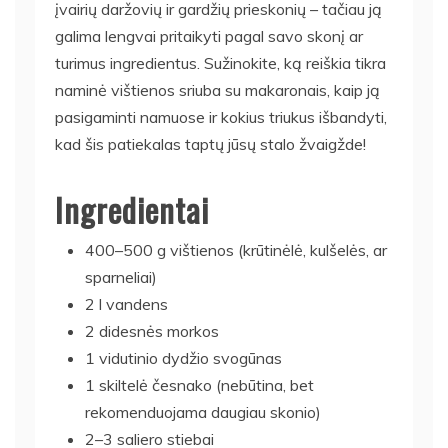
įvairių daržovių ir gardžių prieskonių – tačiau ją
galima lengvai pritaikyti pagal savo skonį ar
turimus ingredientus. Sužinokite, ką reiškia tikra
naminė vištienos sriuba su makaronais, kaip ją
pasigaminti namuose ir kokius triukus išbandyti,
kad šis patiekalas taptų jūsų stalo žvaigžde!
Ingredientai
400–500 g vištienos (krūtinėlė, kulšelės, ar
sparneliai)
2 l vandens
2 didesnės morkos
1 vidutinio dydžio svogūnas
1 skiltelė česnako (nebūtina, bet
rekomenduojama daugiau skonio)
2–3 saliero stiebai