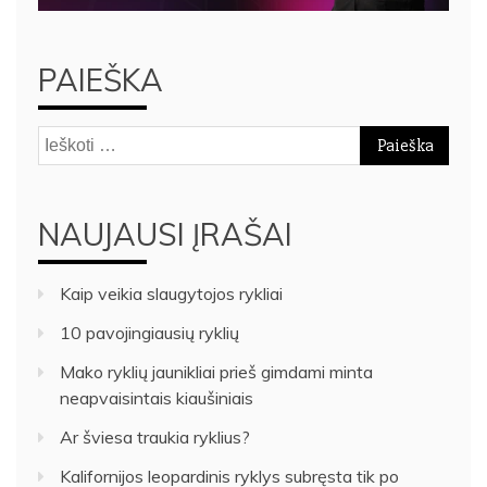
PAIEŠKA
Ieškoti:
NAUJAUSI ĮRAŠAI
Kaip veikia slaugytojos rykliai
10 pavojingiausių ryklių
Mako ryklių jaunikliai prieš gimdami minta
neapvaisintais kiaušiniais
Ar šviesa traukia ryklius?
Kalifornijos leopardinis ryklys subręsta tik po