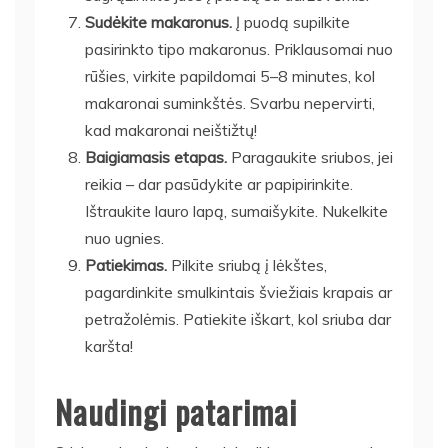
Sudėkite makaronus.
Į puodą supilkite
pasirinkto tipo makaronus. Priklausomai nuo
rūšies, virkite papildomai 5–8 minutes, kol
makaronai suminkštės. Svarbu nepervirti,
kad makaronai neištižtų!
Baigiamasis etapas.
Paragaukite sriubos, jei
reikia – dar pasūdykite ar papipirinkite.
Ištraukite lauro lapą, sumaišykite. Nukelkite
nuo ugnies.
Patiekimas.
Pilkite sriubą į lėkštes,
pagardinkite smulkintais šviežiais krapais ar
petražolėmis. Patiekite iškart, kol sriuba dar
karšta!
Naudingi patarimai