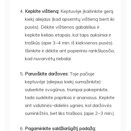
Kepkite vištieną:
Keptuvėje įkaitinkite gerą
kiekį aliejaus (kad apsemtų vištieną bent iki
pusės). Dėkite vištienos gabalėlius ir
kepkite keliais etapais, kol taps auksiniai ir
traškūs (apie 3–4 min. iš kiekvienos pusės).
Išimkite ir dėkite ant popierinio rankšluosčio,
kad nuvarvėtų riebalai.
Paruoškite daržoves:
Toje pačioje
keptuvėje (aliejaus kiekį sumažinkite)
suberkite svogūnus, trumpai pakepinkite,
tada sudėkite paprikas ir ananasus. Kepkite
ant vidutinės–didelės ugnies, kol daržovės
suminkštės, bet liks traškios (apie 2–3 min.).
Pagaminkite saldžiarūgštį padažą: