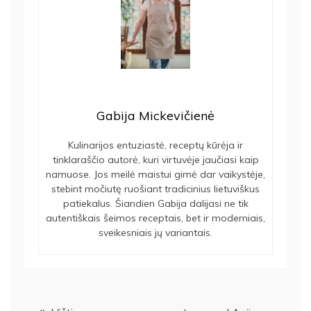
Gabija Mickevičienė
Kulinarijos entuziastė, receptų kūrėja ir
tinklaraščio autorė, kuri virtuvėje jaučiasi kaip
namuose. Jos meilė maistui gimė dar vaikystėje,
stebint močiutę ruošiant tradicinius lietuviškus
patiekalus. Šiandien Gabija dalijasi ne tik
autentiškais šeimos receptais, bet ir moderniais,
sveikesniais jų variantais.
Navigacija