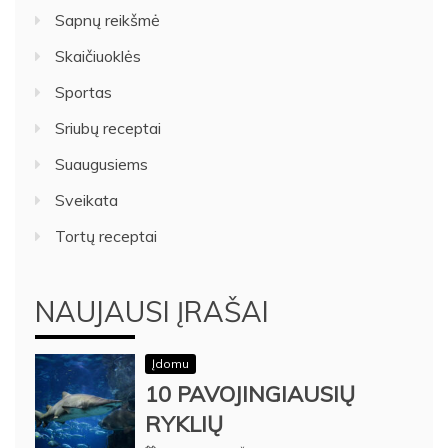
Sapnų reikšmė
Skaičiuoklės
Sportas
Sriubų receptai
Suaugusiems
Sveikata
Tortų receptai
NAUJAUSI ĮRAŠAI
Įdomu
10 PAVOJINGIAUSIŲ
RYKLIŲ