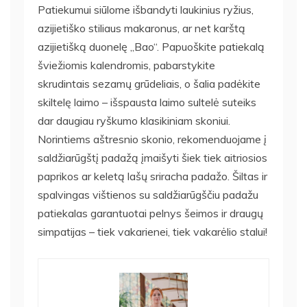
Patiekumui siūlome išbandyti laukinius ryžius,
azijietiško stiliaus makaronus, ar net karštą
azijietišką duonelę „Bao“. Papuoškite patiekalą
šviežiomis kalendromis, pabarstykite
skrudintais sezamų grūdeliais, o šalia padėkite
skiltelę laimo – išspausta laimo sultelė suteiks
dar daugiau ryškumo klasikiniam skoniui.
Norintiems aštresnio skonio, rekomenduojame į
saldžiarūgštį padažą įmaišyti šiek tiek aitriosios
paprikos ar keletą lašų sriracha padažo. Šiltas ir
spalvingas vištienos su saldžiarūgščiu padažu
patiekalas garantuotai pelnys šeimos ir draugų
simpatijas – tiek vakarienei, tiek vakarėlio stalui!