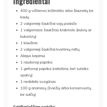
Ingredientai
400 g vištienos krūtinėlės arba šlaunelių be
kaulų
2 valgomieji šaukštai sojų padažo
1 valgomasis šaukštas krakmolo (bulvių ar
kukurūzų)
1 kiaušinis
2 valgomieji šaukštai kvietinių miltų
Aliejus kepimui
1 raudonoji paprika
1 geltonoji paprika (nebūtina, bet suteiks
spalvų)
1 nedidelis svogūnas
100 g ananasų (šviežių arba konservuotų,
be sulčių)
Saldžiarūgščiam padažui: