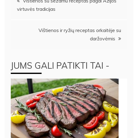
Vištienos su sezamu receptas pagal Azijos
virtuvės tradicijas
tarp
įrašų
Vištienos ir ryžių receptas orkaitėje su
daržovėmis
JUMS GALI PATIKTI TAI -