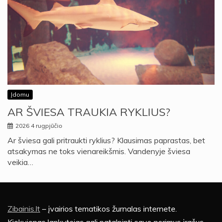
Įdomu
AR ŠVIESA TRAUKIA RYKLIUS?
2026 4 rugpjūčio
Ar šviesa gali pritraukti ryklius? Klausimas paprastas, bet
atsakymas ne toks vienareikšmis. Vandenyje šviesa
veikia…
Zibainis.lt
– įvairios tematikos žurnalas internete.