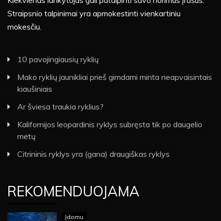
Kiekvienas lankytojas gali patalpinti savo norimus įrašus.
Straipsnio talpinimai yra apmokestinti vienkartiniu
mokesčiu.
10 pavojingiausių ryklių
Mako ryklių jaunikliai prieš gimdami minta neapvaisintais
kiaušiniais
Ar šviesa traukia ryklius?
Kalifornijos leopardinis ryklys subręsta tik po daugelio
metų
Citrininis ryklys yra (gana) draugiškas ryklys
REKOMENDUOJAMA
Įdomu