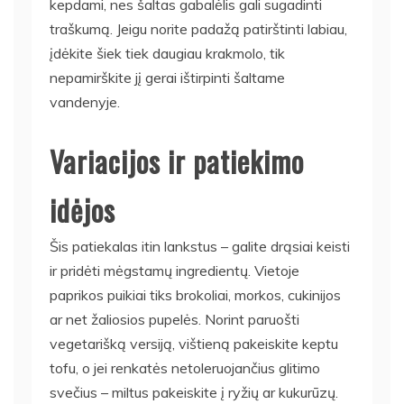
kepdami, nes šaltas gabalėlis gali sugadinti
traškumą. Jeigu norite padažą patirštinti labiau,
įdėkite šiek tiek daugiau krakmolo, tik
nepamirškite jį gerai ištirpinti šaltame
vandenyje.
Variacijos ir patiekimo
idėjos
Šis patiekalas itin lankstus – galite drąsiai keisti
ir pridėti mėgstamų ingredientų. Vietoje
paprikos puikiai tiks brokoliai, morkos, cukinijos
ar net žaliosios pupelės. Norint paruošti
vegetarišką versiją, vištieną pakeiskite keptu
tofu, o jei renkatės netoleruojančius glitimo
svečius – miltus pakeiskite į ryžių ar kukurūzų.