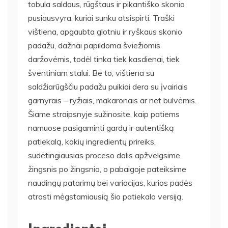
tobula saldaus, rūgštaus ir pikantiško skonio
pusiausvyra, kuriai sunku atsispirti. Traški
vištiena, apgaubta glotniu ir ryškaus skonio
padažu, dažnai papildoma šviežiomis
daržovėmis, todėl tinka tiek kasdienai, tiek
šventiniam stalui. Be to, vištiena su
saldžiarūgščiu padažu puikiai dera su įvairiais
garnyrais – ryžiais, makaronais ar net bulvėmis.
Šiame straipsnyje sužinosite, kaip patiems
namuose pasigaminti gardų ir autentišką
patiekalą, kokių ingredientų prireiks,
sudėtingiausias proceso dalis apžvelgsime
žingsnis po žingsnio, o pabaigoje pateiksime
naudingų patarimų bei variacijas, kurios padės
atrasti mėgstamiausią šio patiekalo versiją.