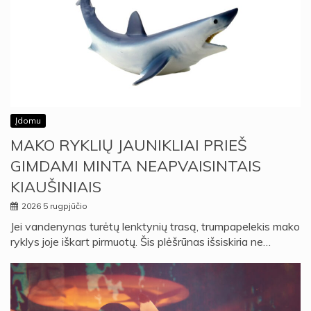
Įdomu
MAKO RYKLIŲ JAUNIKLIAI PRIEŠ
GIMDAMI MINTA NEAPVAISINTAIS
KIAUŠINIAIS
2026 5 rugpjūčio
Jei vandenynas turėtų lenktynių trasą, trumpapelekis mako
ryklys joje iškart pirmuotų. Šis plėšrūnas išsiskiria ne…