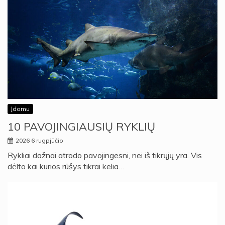
Įdomu
10 PAVOJINGIAUSIŲ RYKLIŲ
2026 6 rugpjūčio
Rykliai dažnai atrodo pavojingesni, nei iš tikrųjų yra. Vis
dėlto kai kurios rūšys tikrai kelia…