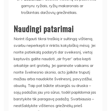
garnyru: ryžiais, ryžių makaronais ar
troškintais daržovių griežinėliais.
Naudingi patarimai
Norint išgauti tikrai traškią ir sultingą vištieną,
svarbu neperkepti ir rinktis kokybišką mėsą. Jei
norite patiekalą padaryti dar sveikesnį, vietoj
keptuvės galite naudoti „air fryer“ arba kepti
orkaitėje ant grotelių. Jei gaminate vaikams ar
norite švelnesnio skonio, acto įpilkite truputį
mažiau arba naudokite švelnesnį, pavyzdžiui,
obuolių. Taip pat būkite atsargūs su druska –
sojų padažas jau yra sūrus, todėl papildomai jas
barstykite tik paragavę padažą. Svarbiausia –
neatšaldykite vištienos griežinėlių prieš