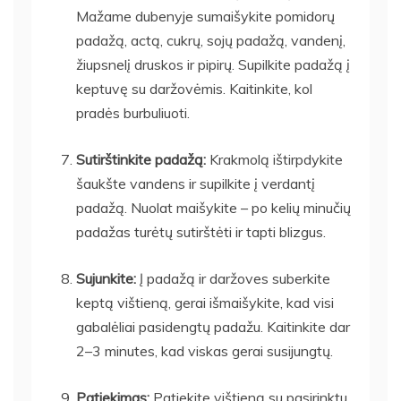
Mažame dubenyje sumaišykite pomidorų
padažą, actą, cukrų, sojų padažą, vandenį,
žiupsnelį druskos ir pipirų. Supilkite padažą į
keptuvę su daržovėmis. Kaitinkite, kol
pradės burbuliuoti.
Sutirštinkite padažą:
Krakmolą ištirpdykite
šaukšte vandens ir supilkite į verdantį
padažą. Nuolat maišykite – po kelių minučių
padažas turėtų sutirštėti ir tapti blizgus.
Sujunkite:
Į padažą ir daržoves suberkite
keptą vištieną, gerai išmaišykite, kad visi
gabalėliai pasidengtų padažu. Kaitinkite dar
2–3 minutes, kad viskas gerai susijungtų.
Patiekimas:
Patiekite vištieną su pasirinktu