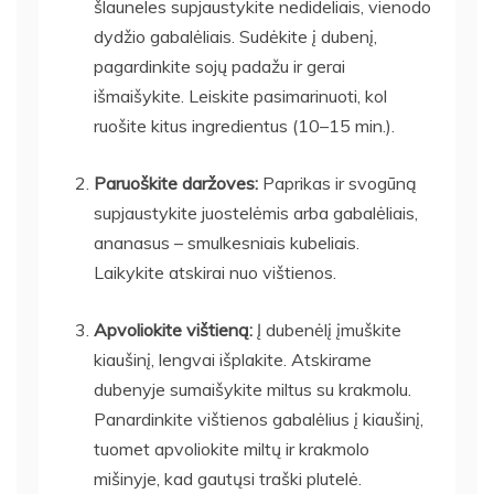
šlauneles supjaustykite nedideliais, vienodo
dydžio gabalėliais. Sudėkite į dubenį,
pagardinkite sojų padažu ir gerai
išmaišykite. Leiskite pasimarinuoti, kol
ruošite kitus ingredientus (10–15 min.).
Paruoškite daržoves:
Paprikas ir svogūną
supjaustykite juostelėmis arba gabalėliais,
ananasus – smulkesniais kubeliais.
Laikykite atskirai nuo vištienos.
Apvoliokite vištieną:
Į dubenėlį įmuškite
kiaušinį, lengvai išplakite. Atskirame
dubenyje sumaišykite miltus su krakmolu.
Panardinkite vištienos gabalėlius į kiaušinį,
tuomet apvoliokite miltų ir krakmolo
mišinyje, kad gautųsi traški plutelė.