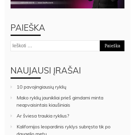
PAIEŠKA
Ieškoti:
NAUJAUSI ĮRAŠAI
10 pavojingiausių ryklių
Mako ryklių jaunikliai prieš gimdami minta
neapvaisintais kiaušiniais
Ar šviesa traukia ryklius?
Kalifornijos leopardinis ryklys subręsta tik po
daugelio metų