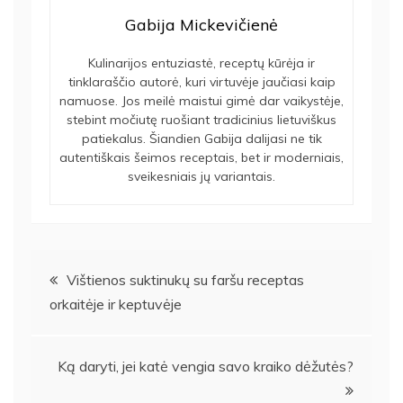
Gabija Mickevičienė
Kulinarijos entuziastė, receptų kūrėja ir
tinklaraščio autorė, kuri virtuvėje jaučiasi kaip
namuose. Jos meilė maistui gimė dar vaikystėje,
stebint močiutę ruošiant tradicinius lietuviškus
patiekalus. Šiandien Gabija dalijasi ne tik
autentiškais šeimos receptais, bet ir moderniais,
sveikesniais jų variantais.
Navigacija
Vištienos suktinukų su faršu receptas
orkaitėje ir keptuvėje
tarp
įrašų
Ką daryti, jei katė vengia savo kraiko dėžutės?