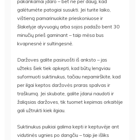
pakankamai įdaro – bet ne per daug, kad
galėtumėte patogiai susukti. Jei turite laiko,
vištieną pamarinuokite prieskoniuose ir
šlakelyje alyvuogių arba sojos padažo bent 30
minučių prieš gaminant – taip mėsa bus
kvapnesnė ir sultingesnė.
Daržoves galite pasiruošti iš anksto – jas
užteks šiek tiek apkepti, kad būtų lengviau
suformuoti suktinukus, tačiau nepamirškite, kad
per ilgai keptos daržovės praras spalvas ir
traškumą. Jei skubate, galite įdarui naudoti ir
žaliąsias daržoves, tik tuomet kepimas orkaitėje
gali užtrukti kiek ilgiau.
Suktinukus puikiai galima kepti ir keptuvėje ant
vidutinės ugnies po dangčiu – taip jie išliks