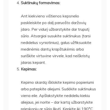
Suktinukų formavimas:
Ant kiekvieno vištienos kepsnelio
paskleiskite po dalį paruošto daržovių
įdaro. Per vidurį užbarstykite dar truputį
sūrio. Atsargiai susukite suktinukus (tarsi
nedidelius vyniotinius), galus užfiksuokite
medinėmis dantų krapštukėmis arba
suriškite virtuvine virvele, kad neiškristų
įdaras kepant.
Kepimas:
Kepimo skardą išklokite kepimo popieriumi
arba patepkite aliejumi. Sudėkite suktinukus
viena eile. Apšlakstykite nedideliu kiekiu
aliejaus, jei norite – dar kartą užbarstykite
prieskonių ar sūrio likutį. Kepkite iki 190°C