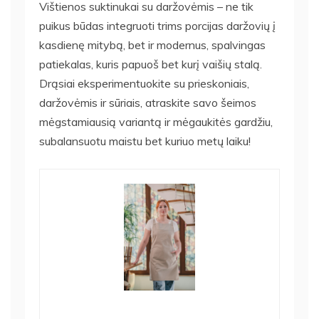
Vištienos suktinukai su daržovėmis – ne tik
puikus būdas integruoti trims porcijas daržovių į
kasdienę mitybą, bet ir modernus, spalvingas
patiekalas, kuris papuoš bet kurį vaišių stalą.
Drąsiai eksperimentuokite su prieskoniais,
daržovėmis ir sūriais, atraskite savo šeimos
mėgstamiausią variantą ir mėgaukitės gardžiu,
subalansuotu maistu bet kuriuo metų laiku!