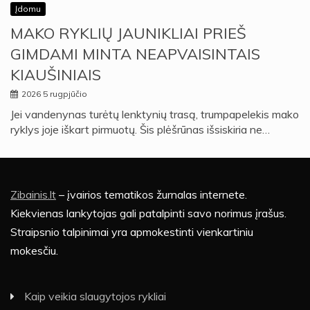
Įdomu
MAKO RYKLIŲ JAUNIKLIAI PRIEŠ
GIMDAMI MINTA NEAPVAISINTAIS
KIAUŠINIAIS
2026 5 rugpjūčio
Jei vandenynas turėtų lenktynių trasą, trumpapelekis mako
ryklys joje iškart pirmuotų. Šis plėšrūnas išsiskiria ne…
Zibainis.lt
– įvairios tematikos žurnalas internete.
Kiekvienas lankytojas gali patalpinti savo norimus įrašus.
Straipsnio talpinimai yra apmokestinti vienkartiniu
mokesčiu.
Kaip veikia slaugytojos rykliai