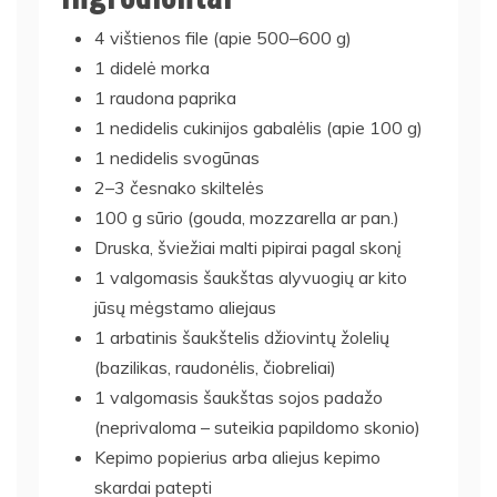
4 vištienos file (apie 500–600 g)
1 didelė morka
1 raudona paprika
1 nedidelis cukinijos gabalėlis (apie 100 g)
1 nedidelis svogūnas
2–3 česnako skiltelės
100 g sūrio (gouda, mozzarella ar pan.)
Druska, šviežiai malti pipirai pagal skonį
1 valgomasis šaukštas alyvuogių ar kito
jūsų mėgstamo aliejaus
1 arbatinis šaukštelis džiovintų žolelių
(bazilikas, raudonėlis, čiobreliai)
1 valgomasis šaukštas sojos padažo
(neprivaloma – suteikia papildomo skonio)
Kepimo popierius arba aliejus kepimo
skardai patepti