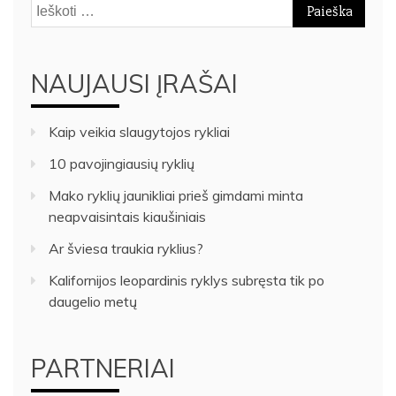
Ieškoti:
NAUJAUSI ĮRAŠAI
Kaip veikia slaugytojos rykliai
10 pavojingiausių ryklių
Mako ryklių jaunikliai prieš gimdami minta
neapvaisintais kiaušiniais
Ar šviesa traukia ryklius?
Kalifornijos leopardinis ryklys subręsta tik po
daugelio metų
PARTNERIAI