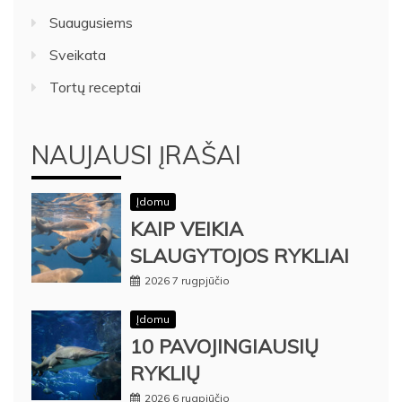
Suaugusiems
Sveikata
Tortų receptai
NAUJAUSI ĮRAŠAI
Įdomu
KAIP VEIKIA
SLAUGYTOJOS RYKLIAI
2026 7 rugpjūčio
Įdomu
10 PAVOJINGIAUSIŲ
RYKLIŲ
2026 6 rugpjūčio