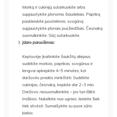
Morką ir cukiniją sutarkuokite arba
supjaustykite plonomis šiaudeliais. Papriką
paskleiskite juostelėmis, svogūną
supjaustykite plonais pusžiedžiais. Česnaką
susmulkinkite. Sūrį sutarkuokite.
Įdaro paruošimas:
Keptuvėje įkaitinkite šaukštą aliejaus,
sudėkite morkas, paprikas, svogūnus ir
lengvai apkepkite 4–5 minutes, kol
daržovės pradės minkštėti. Sudėkite
cukinijas, česnaką, kepkite dar 2–3 min.
Daržovic nesusmulkinkite – jos turi išlikti
traškios. Nukelkite nuo ugnies, leiskite šiek
tiek atvėsti. Sumaišykite su puse sūrio
kiekio.