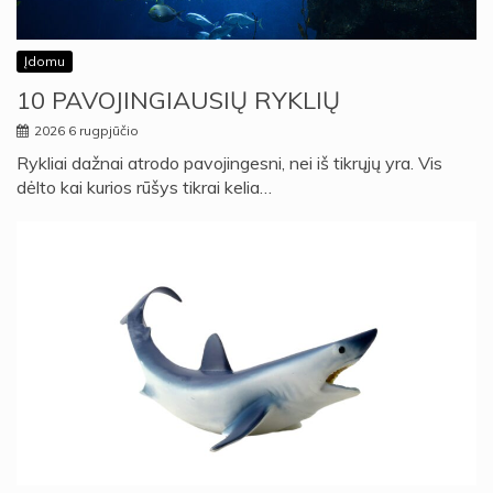
Įdomu
10 PAVOJINGIAUSIŲ RYKLIŲ
2026 6 rugpjūčio
Rykliai dažnai atrodo pavojingesni, nei iš tikrųjų yra. Vis
dėlto kai kurios rūšys tikrai kelia…