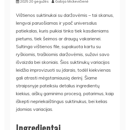
2025 20 gegužės
Gabija Mickevičienė
Vištienos suktinukai su daržovėmis – tai skanus,
lengvai paruošiamas ir ypač universalus
patiekalas, kuris puikiai tinka tiek kasdieniams
pietums, tiek šeimos ar draugų vakarienei.
Sultinga vištienos file, supakuota kartu su
ryškiomis, traškiomis daržovėmis, sužavi savo
išvaizda bei skoniais. Šios suktinukų variacijos
leidžia improvizuoti su įdarais, todėl kiekvienas
gali atrasti mėgstamiausią derinį. Šiame
straipsnyje pateiksiu detalius ingredientų
kiekius, aiškų gaminimo procesą, patarimus, kaip
iškepti nepriekaištingus suktinukus, bei kelias
įdomias variacijas.
Ingredientai