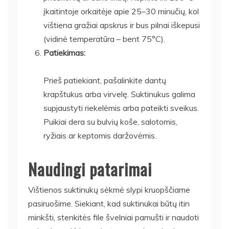
įkaitintoje orkaitėje apie 25–30 minučių, kol
vištiena gražiai apskrus ir bus pilnai iškepusi
(vidinė temperatūra – bent 75°C).
Patiekimas:
Prieš patiekiant, pašalinkite dantų
krapštukus arba virvelę. Suktinukus galima
supjaustyti riekelėmis arba pateikti sveikus.
Puikiai dera su bulvių koše, salotomis,
ryžiais ar keptomis daržovėmis.
Naudingi patarimai
Vištienos suktinukų sėkmė slypi kruopščiame
pasiruošime. Siekiant, kad suktinukai būtų itin
minkšti, stenkitės file švelniai pamušti ir naudoti