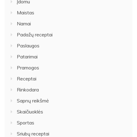
Įdomu
Maistas
Namai
Padažų receptai
Paslaugos
Patarimai
Pramogos
Receptai
Rinkodara
Sapnų reikšmė
Skaičiuoklės
Sportas
Sriubų receptai