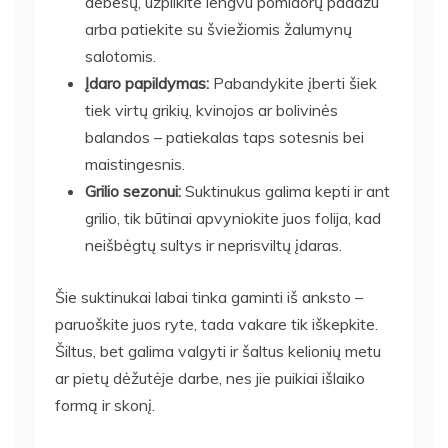
debesų, užpilkite lengvu pomidorų padažu
arba patiekite su šviežiomis žalumynų
salotomis.
Įdaro papildymas:
Pabandykite įberti šiek
tiek virtų grikių, kvinojos ar bolivinės
balandos – patiekalas taps sotesnis bei
maistingesnis.
Grilio sezonui:
Suktinukus galima kepti ir ant
grilio, tik būtinai apvyniokite juos folija, kad
neišbėgtų sultys ir neprisviltų įdaras.
Šie suktinukai labai tinka gaminti iš anksto –
paruoškite juos ryte, tada vakare tik iškepkite.
Šiltus, bet galima valgyti ir šaltus kelionių metu
ar pietų dėžutėje darbe, nes jie puikiai išlaiko
formą ir skonį.