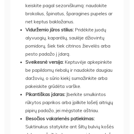
keiskite pagal sezoniškumą: naudokite
brokolius, špinatus, šparagines pupeles ar
net keptus baklažanus.
Viduržemio jūros stilius:
Pridėkite juodų
alyvuogių, kaparėlių, saulėje džiovintų
pomidorų, šiek tiek citrinos žievelės arba
pesto padažo į įdarą.
Sveikesnė versija:
Keptuvėje apkepinkite
be papildomų riebalų ir naudokite daugiau
daržovių, o sūrio kiekį sumažinkite arba
pakeiskite grūdėta varške.
Pikantiškas įdaras:
Įberkite smulkintos
rūkytos paprikos arba įpilkite lašelį aitriųjų
pipirų padažo, jei mėgstate aštriau.
Besočios vakarienės patiekimas:
Suktinukus statykite ant šiltų bulvių košės