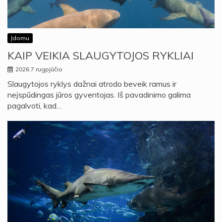
Įdomu
KAIP VEIKIA SLAUGYTOJOS RYKLIAI
2026 7 rugpjūčio
Slaugytojos ryklys dažnai atrodo beveik ramus ir
neįspūdingas jūros gyventojas. Iš pavadinimo galima
pagalvoti, kad…