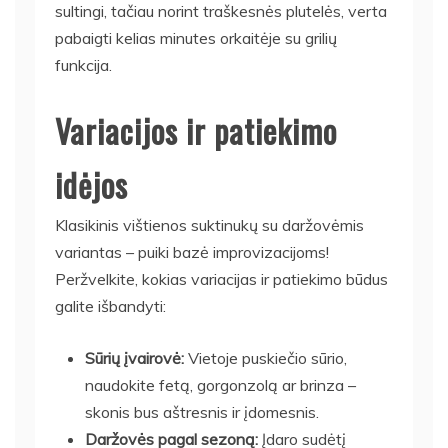
sultingi, tačiau norint traškesnės plutelės, verta
pabaigti kelias minutes orkaitėje su grilių
funkcija.
Variacijos ir patiekimo
idėjos
Klasikinis vištienos suktinukų su daržovėmis
variantas – puiki bazė improvizacijoms!
Peržvelkite, kokias variacijas ir patiekimo būdus
galite išbandyti:
Sūrių įvairovė:
Vietoje puskiečio sūrio,
naudokite fetą, gorgonzolą ar brinza –
skonis bus aštresnis ir įdomesnis.
Daržovės pagal sezoną:
Įdaro sudėtį