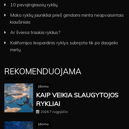
10 pavojingiausių ryklių
Mako ryklių jaunikliai prieš gimdami minta neapvaisintais
kiaušiniais
Ar šviesa traukia ryklius?
Kalifornijos leopardinis ryklys subręsta tik po daugelio
metų
REKOMENDUOJAMA
Įdomu
KAIP VEIKIA SLAUGYTOJOS
RYKLIAI
2026 7 rugpjūčio
Įdomu