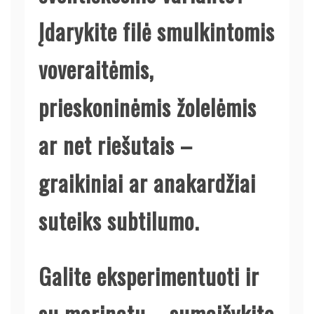
Įdarykite filė smulkintomis
voveraitėmis,
prieskoninėmis žolelėmis
ar net riešutais –
graikiniai ar anakardžiai
suteiks subtilumo.
Galite eksperimentuoti ir
su marinatu – sumaišykite