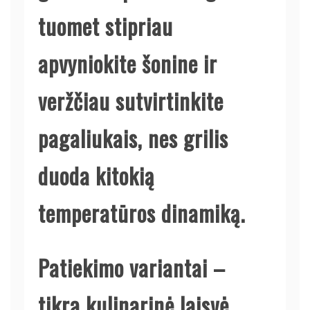
tuomet stipriau
apvyniokite šonine ir
veržčiau sutvirtinkite
pagaliukais, nes grilis
duoda kitokią
temperatūros dinamiką.
Patiekimo variantai –
tikra kulinarinė laisvė.