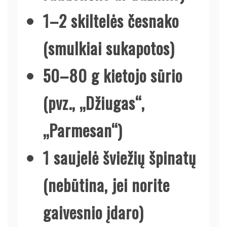
1–2 skiltelės česnako
(smulkiai sukapotos)
50–80 g kietojo sūrio
(pvz., „Džiugas“,
„Parmesan“)
1 saujelė šviežių špinatų
(nebūtina, jei norite
gaivesnio įdaro)