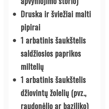
apvyniojimo storio)
Druska ir šviežiai malti
pipirai
1 arbatinis šaukštelis
saldžiosios paprikos
miltelių
1 arbatinis šaukštelis
džiovintų žolelių (pvz.,
raudonėlio ar baziliko)