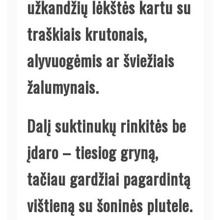
užkandžių lėkštės kartu su
traškiais krutonais,
alyvuogėmis ar šviežiais
žalumynais.
Dalį suktinukų rinkitės be
įdaro – tiesiog gryną,
tačiau gardžiai pagardintą
vištieną su šoninės plutele.