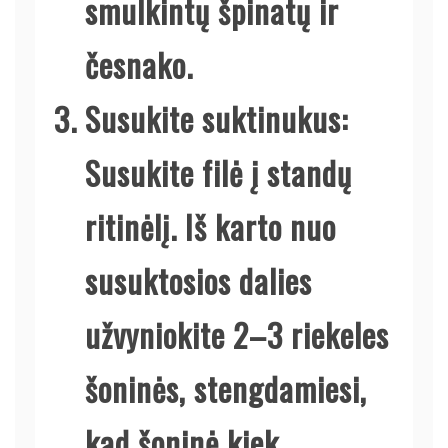
smulkintų špinatų ir
česnako.
Susukite suktinukus:
Susukite filė į standų
ritinėlį. Iš karto nuo
susuktosios dalies
užvyniokite 2–3 riekeles
šoninės, stengdamiesi,
kad šoninė kiek