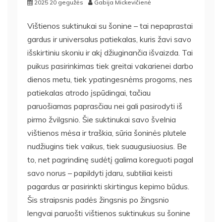
2025 20 gegužės
Gabija Mickevičienė
Vištienos suktinukai su šonine – tai nepaprastai
gardus ir universalus patiekalas, kuris žavi savo
išskirtiniu skoniu ir akį džiuginančia išvaizda. Tai
puikus pasirinkimas tiek greitai vakarienei darbo
dienos metu, tiek ypatingesnėms progoms, nes
patiekalas atrodo įspūdingai, tačiau
paruošiamas paprasčiau nei gali pasirodyti iš
pirmo žvilgsnio. Šie suktinukai savo švelnia
vištienos mėsa ir traškia, sūria šoninės plutele
nudžiugins tiek vaikus, tiek suaugusiuosius. Be
to, net pagrindinę sudėtį galima koreguoti pagal
savo norus – papildyti įdaru, subtiliai keisti
pagardus ar pasirinkti skirtingus kepimo būdus.
Šis straipsnis padės žingsnis po žingsnio
lengvai paruošti vištienos suktinukus su šonine