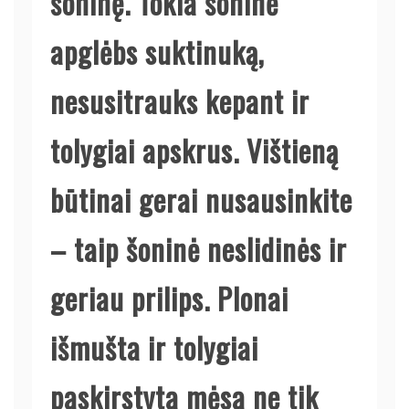
šoninę. Tokia šoninė
apglėbs suktinuką,
nesusitrauks kepant ir
tolygiai apskrus. Vištieną
būtinai gerai nusausinkite
– taip šoninė neslidinės ir
geriau prilips. Plonai
išmušta ir tolygiai
paskirstyta mėsa ne tik