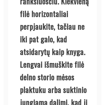
rankšluosčiu. Kiekvieną
filė horizontaliai
perpjaukite, tačiau ne
iki pat galo, kad
atsidarytų kaip knyga.
Lengvai išmuškite filė
delno storio mėsos
plaktuku arba suktinio
jungiama dalimi, kad ji