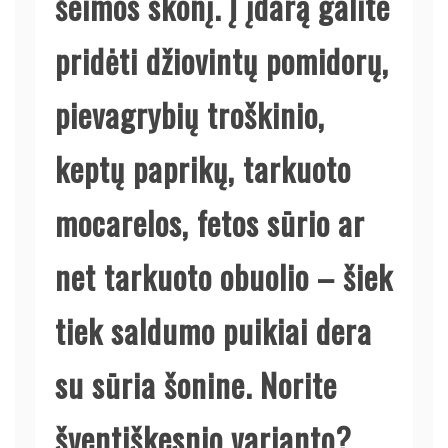
šeimos skonį. Į įdarą galite
pridėti džiovintų pomidorų,
pievagrybių troškinio,
keptų paprikų, tarkuoto
mocarelos, fetos sūrio ar
net tarkuoto obuolio – šiek
tiek saldumo puikiai dera
su sūria šonine. Norite
šventiškesnio varianto?