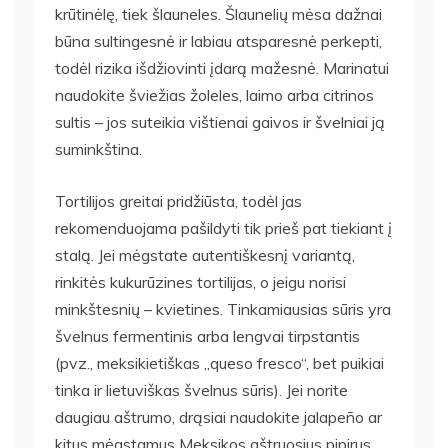
krūtinėlę, tiek šlauneles. Šlaunelių mėsa dažnai
būna sultingesnė ir labiau atsparesnė perkepti,
todėl rizika išdžiovinti įdarą mažesnė. Marinatui
naudokite šviežias žoleles, laimo arba citrinos
sultis – jos suteikia vištienai gaivos ir švelniai ją
suminkština.
Tortilijos greitai pridžiūsta, todėl jas
rekomenduojama pašildyti tik prieš pat tiekiant į
stalą. Jei mėgstate autentiškesnį variantą,
rinkitės kukurūzines tortilijas, o jeigu norisi
minkštesnių – kvietines. Tinkamiausias sūris yra
švelnus fermentinis arba lengvai tirpstantis
(pvz., meksikietiškas „queso fresco“, bet puikiai
tinka ir lietuviškas švelnus sūris). Jei norite
daugiau aštrumo, drąsiai naudokite jalapeño ar
kitus mėgstamus Meksikos aštruosius pipirus.