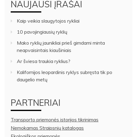
NAUJAUSI ĮRAŠAI
Kaip veikia slaugytojos rykliai
10 pavojingiausių ryklių
Mako ryklių jaunikliai prieš gimdami minta
neapvaisintais kiaušiniais
Ar šviesa traukia ryklius?
Kalifornijos leopardinis ryklys subręsta tik po
daugelio metų
PARTNERIAI
Transporto priemonės istorijos tikrinimas
Nemokamas Straipsnių katalogas
Ekologiškos priemonės