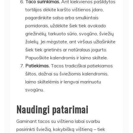
Taco surinkimas.
Ant kiekvienos pašildytos
tortilijos dėkite karšto vištienos įdaro,
pagardinkite salsa arba smulkintais
pomidorais, uždėkite šiek tiek avokado
griežinėlių, tarkuoto sūrio, svogūno, šviežių
žolelių. Jei mėgstate, ant viršaus užlašinkite
šiek tiek grietinės ar natūralaus jogurto.
Papuoškite kalendromis ir laimo skiltele.
Patiekimas.
Tacos tradiciškai patiekiamos
šiltos, dažnai su šviežiomis kalendromis,
laimo skiltelėmis ir lengvai marinuotu
svogūnu.
Naudingi patarimai
Gaminant tacos su vištiena labai svarbu
pasirinkti šviežią, kokybišką vištieną – tiek