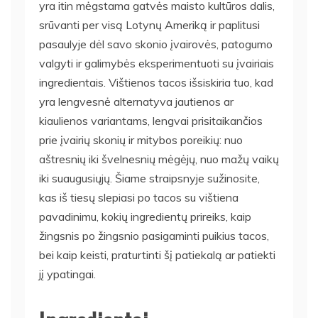
yra itin mėgstama gatvės maisto kultūros dalis,
srūvanti per visą Lotynų Ameriką ir paplitusi
pasaulyje dėl savo skonio įvairovės, patogumo
valgyti ir galimybės eksperimentuoti su įvairiais
ingredientais. Vištienos tacos išsiskiria tuo, kad
yra lengvesnė alternatyva jautienos ar
kiaulienos variantams, lengvai prisitaikančios
prie įvairių skonių ir mitybos poreikių: nuo
aštresnių iki švelnesnių mėgėjų, nuo mažų vaikų
iki suaugusiųjų. Šiame straipsnyje sužinosite,
kas iš tiesų slepiasi po tacos su vištiena
pavadinimu, kokių ingredientų prireiks, kaip
žingsnis po žingsnio pasigaminti puikius tacos,
bei kaip keisti, praturtinti šį patiekalą ar patiekti
jį ypatingai.