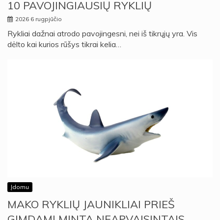
10 PAVOJINGIAUSIŲ RYKLIŲ
2026 6 rugpjūčio
Rykliai dažnai atrodo pavojingesni, nei iš tikrųjų yra. Vis
dėlto kai kurios rūšys tikrai kelia…
Įdomu
MAKO RYKLIŲ JAUNIKLIAI PRIEŠ
GIMDAMI MINTA NEAPVAISINTAIS