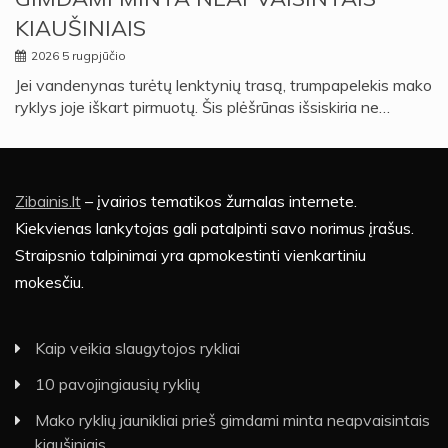
KIAUŠINIAIS
2026 5 rugpjūčio
Jei vandenynas turėtų lenktynių trasą, trumpapelekis mako
ryklys joje iškart pirmuotų. Šis plėšrūnas išsiskiria ne…
Zibainis.lt
– įvairios tematikos žurnalas internete.
Kiekvienas lankytojas gali patalpinti savo norimus įrašus.
Straipsnio talpinimai yra apmokestinti vienkartiniu
mokesčiu.
Kaip veikia slaugytojos rykliai
10 pavojingiausių ryklių
Mako ryklių jaunikliai prieš gimdami minta neapvaisintais
kiaušiniais