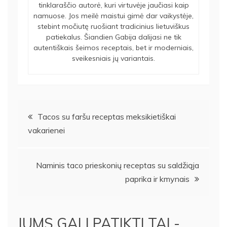
tinklaraščio autorė, kuri virtuvėje jaučiasi kaip
namuose. Jos meilė maistui gimė dar vaikystėje,
stebint močiutę ruošiant tradicinius lietuviškus
patiekalus. Šiandien Gabija dalijasi ne tik
autentiškais šeimos receptais, bet ir moderniais,
sveikesniais jų variantais.
Navigacija
Tacos su faršu receptas meksikietiškai
vakarienei
tarp
įrašų
Naminis taco prieskonių receptas su saldžiąja
paprika ir kmynais
JUMS GALI PATIKTI TAI -