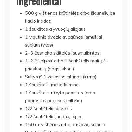
Ingredientai
500 g vištienos krūtinėlės arba šlaunelių be
kaulo ir odos
1 šaukštas alyvuogių aliejaus
1 vidutinio dydžio svogūnas (smulkiai
supjaustytas)
2–3 česnako skiltelės (susmulkintos)
1–2 čili pipirai arba 1 šaukštelis maltų čili
prieskonių (pagal skonį)
Sultys iš 1 žaliosios citrinos (laimo)
1 šaukštelis malto kumino
1 šaukštelis rūkyto paprikos (arba
paprastos paprikos miltelių)
1/2 šaukštelio druskos
1/2 šaukštelio juodųjų pipirų
150 ml vištienos arba daržovių sultinio