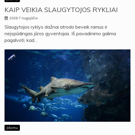
KAIP VEIKIA SLAUGYTOJOS RYKLIAI
2026 7 rugpjūčio
Slaugytojos ryklys dažnai atrodo beveik ramus ir
neįspūdingas jūros gyventojas. Iš pavadinimo galima
pagalvoti, kad…
Įdomu