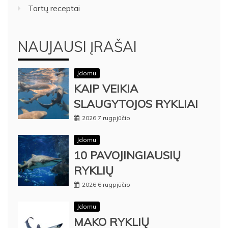
Tortų receptai
NAUJAUSI ĮRAŠAI
Įdomu
KAIP VEIKIA
SLAUGYTOJOS RYKLIAI
2026 7 rugpjūčio
Įdomu
10 PAVOJINGIAUSIŲ
RYKLIŲ
2026 6 rugpjūčio
Įdomu
MAKO RYKLIŲ