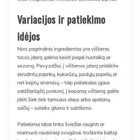
Variacijos ir patiekimo
idėjos
Nors pagrindinis ingredientas yra vištiena,
tacos įdarą galima keisti pagal nuotaiką ar
sezoną. Pavyzdžiui, į vištienos įdarą pridėkite
skrudintų paprikų, kukurūzų, juodųjų pupelių ar
net keptų ananasų – taip patiekalas įgaus
saldžiarūgštį poskonį. Į kepamą vištieną galite
įdėti šiek tiek tamsaus alaus arba apelsinų
sulčių – suteiks gilumo ir subtilumo.
Patiekimui labai tinka šviežiai rauginti ar
marinuoti raudonieji svogūnai, troškinta baltoji