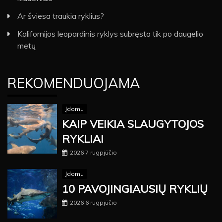
Ar šviesa traukia ryklius?
Kalifornijos leopardinis ryklys subręsta tik po daugelio
metų
REKOMENDUOJAMA
Įdomu
KAIP VEIKIA SLAUGYTOJOS
RYKLIAI
2026 7 rugpjūčio
Įdomu
10 PAVOJINGIAUSIŲ RYKLIŲ
2026 6 rugpjūčio