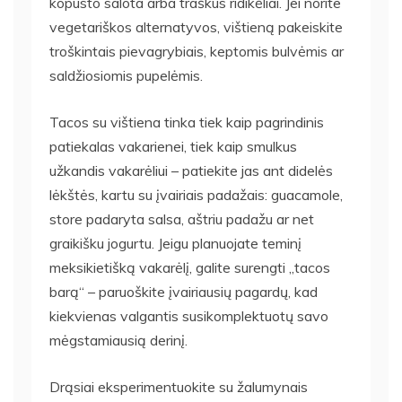
kopūsto salota arba traškūs ridikėliai. Jei norite
vegetariškos alternatyvos, vištieną pakeiskite
troškintais pievagrybiais, keptomis bulvėmis ar
saldžiosiomis pupelėmis.
Tacos su vištiena tinka tiek kaip pagrindinis
patiekalas vakarienei, tiek kaip smulkus
užkandis vakarėliui – patiekite jas ant didelės
lėkštės, kartu su įvairiais padažais: guacamole,
store padaryta salsa, aštriu padažu ar net
graikišku jogurtu. Jeigu planuojate teminį
meksikietišką vakarėlį, galite surengti „tacos
barą“ – paruoškite įvairiausių pagardų, kad
kiekvienas valgantis susikomplektuotų savo
mėgstamiausią derinį.
Drąsiai eksperimentuokite su žalumynais