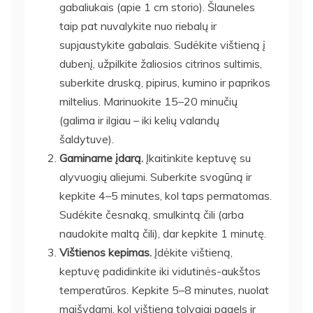
gabaliukais (apie 1 cm storio). Šlauneles
taip pat nuvalykite nuo riebalų ir
supjaustykite gabalais. Sudėkite vištieną į
dubenį, užpilkite žaliosios citrinos sultimis,
suberkite druską, pipirus, kumino ir paprikos
miltelius. Marinuokite 15–20 minučių
(galima ir ilgiau – iki kelių valandų
šaldytuve).
Gaminame įdarą.
Įkaitinkite keptuvę su
alyvuogių aliejumi. Suberkite svogūną ir
kepkite 4–5 minutes, kol taps permatomas.
Sudėkite česnaką, smulkintą čili (arba
naudokite maltą čili), dar kepkite 1 minutę.
Vištienos kepimas.
Įdėkite vištieną,
keptuvę padidinkite iki vidutinės-aukštos
temperatūros. Kepkite 5–8 minutes, nuolat
maišydami, kol vištiena tolygiai pagels ir