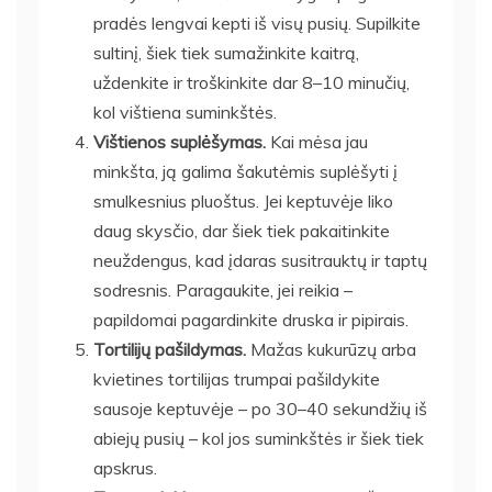
pradės lengvai kepti iš visų pusių. Supilkite
sultinį, šiek tiek sumažinkite kaitrą,
uždenkite ir troškinkite dar 8–10 minučių,
kol vištiena suminkštės.
Vištienos suplėšymas.
Kai mėsa jau
minkšta, ją galima šakutėmis suplėšyti į
smulkesnius pluoštus. Jei keptuvėje liko
daug skysčio, dar šiek tiek pakaitinkite
neuždengus, kad įdaras susitrauktų ir taptų
sodresnis. Paragaukite, jei reikia –
papildomai pagardinkite druska ir pipirais.
Tortilijų pašildymas.
Mažas kukurūzų arba
kvietines tortilijas trumpai pašildykite
sausoje keptuvėje – po 30–40 sekundžių iš
abiejų pusių – kol jos suminkštės ir šiek tiek
apskrus.