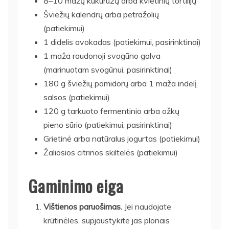
8–10 mažų kukurūzų arba kvietinių tortilijų
Šviežių kalendrų arba petražolių
(patiekimui)
1 didelis avokadas (patiekimui, pasirinktinai)
1 maža raudonoji svogūno galva
(marinuotam svogūnui, pasirinktinai)
180 g šviežių pomidorų arba 1 maža indelį
salsos (patiekimui)
120 g tarkuoto fermentinio arba ožkų
pieno sūrio (patiekimui, pasirinktinai)
Grietinė arba natūralus jogurtas (patiekimui)
Žaliosios citrinos skiltelės (patiekimui)
Gaminimo eiga
Vištienos paruošimas.
Jei naudojate
krūtinėles, supjaustykite jas plonais