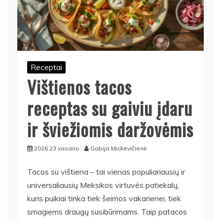
Receptai
Vištienos tacos
receptas su gaiviu įdaru
ir šviežiomis daržovėmis
2026 23 vasario
Gabija Mickevičienė
Tacos su vištiena – tai vienas populiariausių ir
universaliausių Meksikos virtuvės patiekalų,
kuris puikiai tinka tiek šeimos vakarienei, tiek
smagiems draugų susibūrimams. Taip patacos