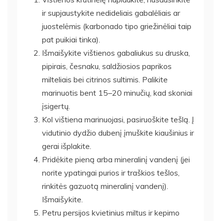
ir supjaustykite nedideliais gabalėliais ar
juostelėmis (karbonado tipo griežinėliai taip
pat puikiai tinka).
Išmaišykite vištienos gabaliukus su druska,
pipirais, česnaku, saldžiosios paprikos
milteliais bei citrinos sultimis. Palikite
marinuotis bent 15–20 minučių, kad skoniai
įsigertų.
Kol vištiena marinuojasi, pasiruoškite tešlą. Į
vidutinio dydžio dubenį įmuškite kiaušinius ir
gerai išplakite.
Pridėkite pieną arba mineralinį vandenį (jei
norite ypatingai purios ir traškios tešlos,
rinkitės gazuotą mineralinį vandenį).
Išmaišykite.
Petru persijos kvietinius miltus ir kepimo