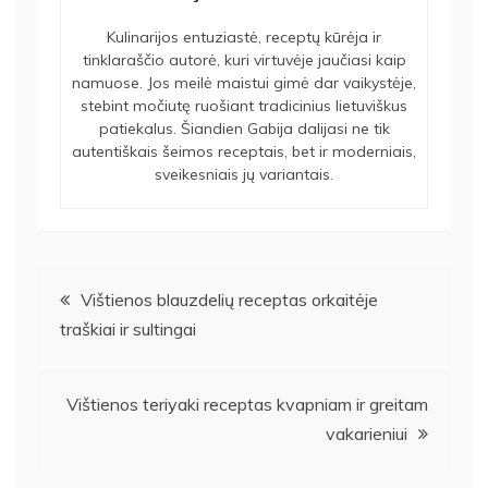
Kulinarijos entuziastė, receptų kūrėja ir
tinklaraščio autorė, kuri virtuvėje jaučiasi kaip
namuose. Jos meilė maistui gimė dar vaikystėje,
stebint močiutę ruošiant tradicinius lietuviškus
patiekalus. Šiandien Gabija dalijasi ne tik
autentiškais šeimos receptais, bet ir moderniais,
sveikesniais jų variantais.
Navigacija
Vištienos blauzdelių receptas orkaitėje
traškiai ir sultingai
tarp
įrašų
Vištienos teriyaki receptas kvapniam ir greitam
vakarieniui