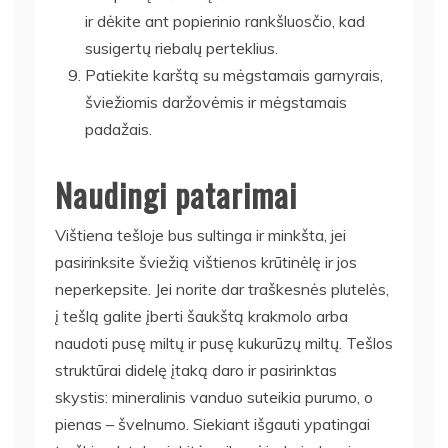
ir dėkite ant popierinio rankšluosčio, kad
susigertų riebalų perteklius.
Patiekite karštą su mėgstamais garnyrais,
šviežiomis daržovėmis ir mėgstamais
padažais.
Naudingi patarimai
Vištiena tešloje bus sultinga ir minkšta, jei
pasirinksite šviežią vištienos krūtinėlę ir jos
neperkepsite. Jei norite dar traškesnės plutelės,
į tešlą galite įberti šaukštą krakmolo arba
naudoti pusę miltų ir pusę kukurūzų miltų. Tešlos
struktūrai didelę įtaką daro ir pasirinktas
skystis: mineralinis vanduo suteikia purumo, o
pienas – švelnumo. Siekiant išgauti ypatingai