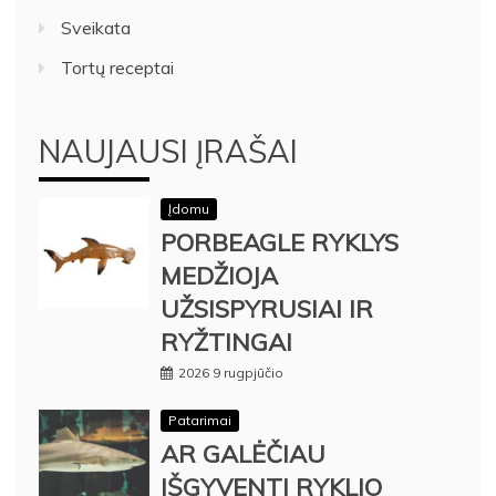
Sveikata
Tortų receptai
NAUJAUSI ĮRAŠAI
Įdomu
PORBEAGLE RYKLYS
MEDŽIOJA
UŽSISPYRUSIAI IR
RYŽTINGAI
2026 9 rugpjūčio
Patarimai
AR GALĖČIAU
IŠGYVENTI RYKLIO