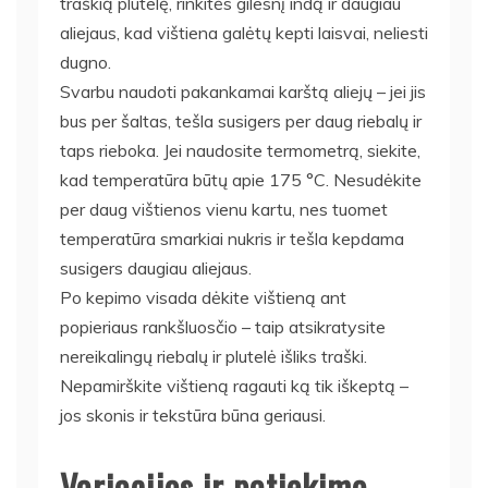
traškią plutelę, rinkitės gilesnį indą ir daugiau
aliejaus, kad vištiena galėtų kepti laisvai, neliesti
dugno.
Svarbu naudoti pakankamai karštą aliejų – jei jis
bus per šaltas, tešla susigers per daug riebalų ir
taps rieboka. Jei naudosite termometrą, siekite,
kad temperatūra būtų apie 175 °C. Nesudėkite
per daug vištienos vienu kartu, nes tuomet
temperatūra smarkiai nukris ir tešla kepdama
susigers daugiau aliejaus.
Po kepimo visada dėkite vištieną ant
popieriaus rankšluosčio – taip atsikratysite
nereikalingų riebalų ir plutelė išliks traški.
Nepamirškite vištieną ragauti ką tik iškeptą –
jos skonis ir tekstūra būna geriausi.
Variacijos ir patiekimo