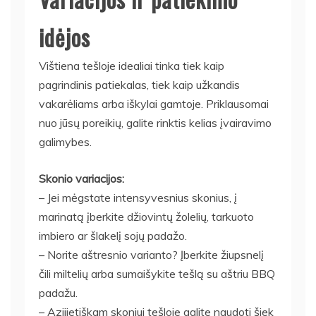
idėjos
Vištiena tešloje idealiai tinka tiek kaip
pagrindinis patiekalas, tiek kaip užkandis
vakarėliams arba iškylai gamtoje. Priklausomai
nuo jūsų poreikių, galite rinktis kelias įvairavimo
galimybes.
Skonio variacijos:
– Jei mėgstate intensyvesnius skonius, į
marinatą įberkite džiovintų žolelių, tarkuoto
imbiero ar šlakelį sojų padažo.
– Norite aštresnio varianto? Įberkite žiupsnelį
čili miltelių arba sumaišykite tešlą su aštriu BBQ
padažu.
– Azijietiškam skoniui tešloje galite naudoti šiek