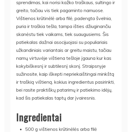
sprendimas, kai norisi kažko traškaus, sultingo ir
greito, tačiau vis tiek pagaminto namuose.
Vištienos krūtinėlė arba filė, padengta švelnia,
puria ir traškia tešla, tampa išties džiuginančiu
skanėstu tiek vaikams, tiek suaugusiems. Šis
patiekalas dažnai asocijuojasi su populiariais
užkandiniais variantais ar greitu maistu, tačiau
namų virtuvėje vištiena tešloje įgauna kur kas
kokybiškesnį ir subtilesnį skonį. Straipsnyje
sužinosite, kaip iškepti nepriekaištingai minkštą
ir traškią vištieną, kokius ingredientus pasirinkti,
bei rasite praktiškų patarimų ir patiekimo idėjų,
kad šis patiekalas taptų dar įvairesnis.
Ingredientai
500 g vištienos krūtinėlės arba filė