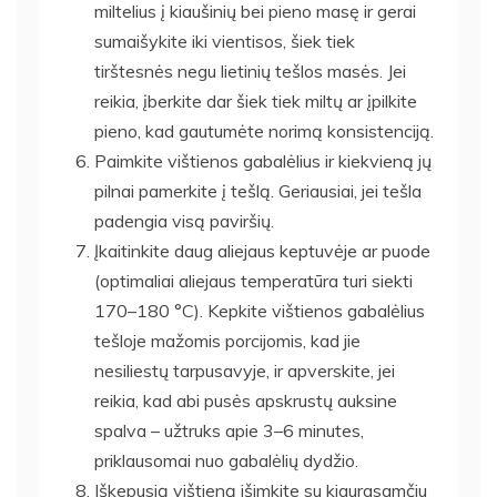
miltelius į kiaušinių bei pieno masę ir gerai
sumaišykite iki vientisos, šiek tiek
tirštesnės negu lietinių tešlos masės. Jei
reikia, įberkite dar šiek tiek miltų ar įpilkite
pieno, kad gautumėte norimą konsistenciją.
Paimkite vištienos gabalėlius ir kiekvieną jų
pilnai pamerkite į tešlą. Geriausiai, jei tešla
padengia visą paviršių.
Įkaitinkite daug aliejaus keptuvėje ar puode
(optimaliai aliejaus temperatūra turi siekti
170–180 °C). Kepkite vištienos gabalėlius
tešloje mažomis porcijomis, kad jie
nesiliestų tarpusavyje, ir apverskite, jei
reikia, kad abi pusės apskrustų auksine
spalva – užtruks apie 3–6 minutes,
priklausomai nuo gabalėlių dydžio.
Iškepusią vištieną išimkite su kiaurasamčiu