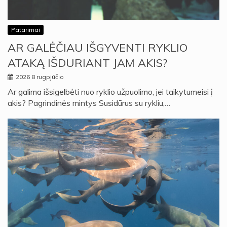
Patarimai
AR GALĖČIAU IŠGYVENTI RYKLIO
ATAKĄ IŠDURIANT JAM AKIS?
2026 8 rugpjūčio
Ar galima išsigelbėti nuo ryklio užpuolimo, jei taikytumeisi į
akis? Pagrindinės mintys Susidūrus su rykliu,…