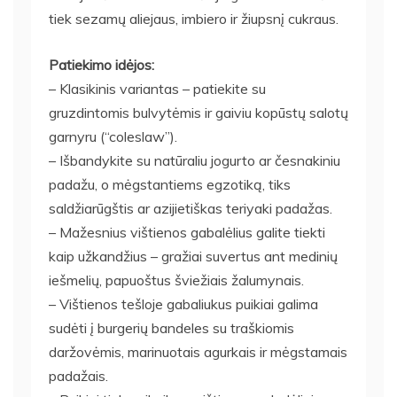
tiek sezamų aliejaus, imbiero ir žiupsnį cukraus.
Patiekimo idėjos:
– Klasikinis variantas – patiekite su
gruzdintomis bulvytėmis ir gaiviu kopūstų salotų
garnyru (“coleslaw”).
– Išbandykite su natūraliu jogurto ar česnakiniu
padažu, o mėgstantiems egzotiką, tiks
saldžiarūgštis ar azijietiškas teriyaki padažas.
– Mažesnius vištienos gabalėlius galite tiekti
kaip užkandžius – gražiai suvertus ant medinių
iešmelių, papuoštus šviežiais žalumynais.
– Vištienos tešloje gabaliukus puikiai galima
sudėti į burgerių bandeles su traškiomis
daržovėmis, marinuotais agurkais ir mėgstamais
padažais.