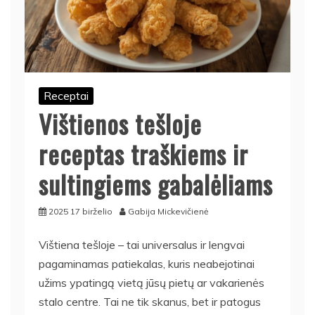
Receptai
Vištienos tešloje
receptas traškiems ir
sultingiems gabalėliams
2025 17 birželio
Gabija Mickevičienė
Vištiena tešloje – tai universalus ir lengvai
pagaminamas patiekalas, kuris neabejotinai
užims ypatingą vietą jūsų pietų ar vakarienės
stalo centre. Tai ne tik skanus, bet ir patogus