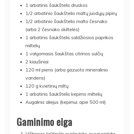
1 arbatinis šaukštelis druskos
1/2 arbatinio šaukštelio maltų juodųjų pipirų
1/2 arbatinio šaukštelio malto česnako
(arba 2 česnako skiltelės)
1 arbatinis šaukštelis saldžiosios paprikos
miltelių
1 valgomasis šaukštas citrinos sulčių
2 kiaušiniai
120 ml pieno (arba gazuoto mineralinio
vandens)
120 g kvietinių miltų
1 arbatinis šaukštelis kepimo miltelių
Augalinis aliejus (kepimui, apie 500 ml)
Gaminimo eiga
Vištienos krūtinėlę nuplaukite, nusausinkite