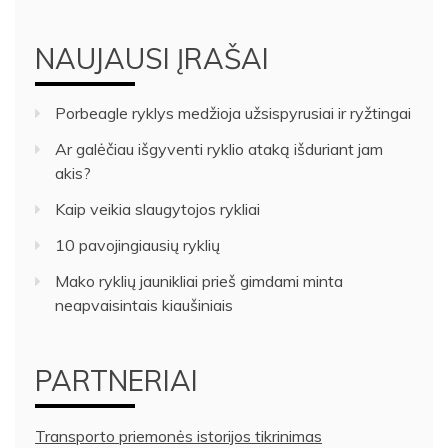
NAUJAUSI ĮRAŠAI
Porbeagle ryklys medžioja užsispyrusiai ir ryžtingai
Ar galėčiau išgyventi ryklio ataką išduriant jam
akis?
Kaip veikia slaugytojos rykliai
10 pavojingiausių ryklių
Mako ryklių jaunikliai prieš gimdami minta
neapvaisintais kiaušiniais
PARTNERIAI
Transporto priemonės istorijos tikrinimas