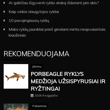
Ar galėčiau išgyventi ryklio ataką išduriant jam akis?
Kaip veikia slaugytojos rykliai
10 pavojingiausių ryklių
Mako ryklių jaunikliai prieš gimdami minta neapvaisintais
kiaušiniais
REKOMENDUOJAMA
Įdomu
PORBEAGLE RYKLYS
MEDŽIOJA UŽSISPYRUSIAI IR
RYŽTINGAI
2026 9 rugpjūčio
Patarimai