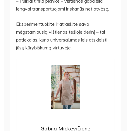
– Puikiai tinka piknike – vištienos gabalėliai
lengvai transportuojami ir skanūs net atvėsę.
Eksperimentuokite ir atraskite savo
mėgstamiausią vištienos tešloje derinį – tai
patiekalas, kurio universalumas leis atskleisti
jūsų kūrybiškumą virtuvėje.
Gabija Mickevičienė