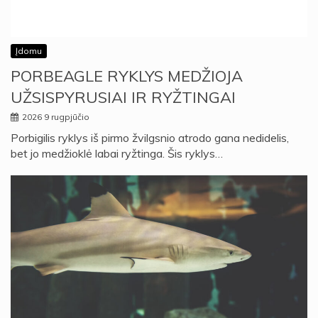
Įdomu
PORBEAGLE RYKLYS MEDŽIOJA
UŽSISPYRUSIAI IR RYŽTINGAI
2026 9 rugpjūčio
Porbigilis ryklys iš pirmo žvilgsnio atrodo gana nedidelis,
bet jo medžioklė labai ryžtinga. Šis ryklys…