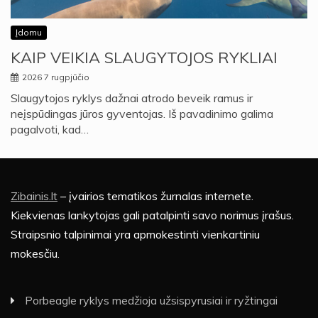
Įdomu
KAIP VEIKIA SLAUGYTOJOS RYKLIAI
2026 7 rugpjūčio
Slaugytojos ryklys dažnai atrodo beveik ramus ir
neįspūdingas jūros gyventojas. Iš pavadinimo galima
pagalvoti, kad…
Zibainis.lt
– įvairios tematikos žurnalas internete.
Kiekvienas lankytojas gali patalpinti savo norimus įrašus.
Straipsnio talpinimai yra apmokestinti vienkartiniu
mokesčiu.
Porbeagle ryklys medžioja užsispyrusiai ir ryžtingai