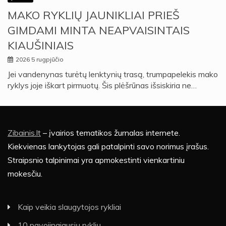
MAKO RYKLIŲ JAUNIKLIAI PRIEŠ
GIMDAMI MINTA NEAPVAISINTAIS
KIAUŠINIAIS
2026 5 rugpjūčio
Jei vandenynas turėtų lenktynių trasą, trumpapelekis mako
ryklys joje iškart pirmuotų. Šis plėšrūnas išsiskiria ne…
Zibainis.lt
– įvairios tematikos žurnalas internete.
Kiekvienas lankytojas gali patalpinti savo norimus įrašus.
Straipsnio talpinimai yra apmokestinti vienkartiniu
mokesčiu.
Kaip veikia slaugytojos rykliai
10 pavojingiausių ryklių