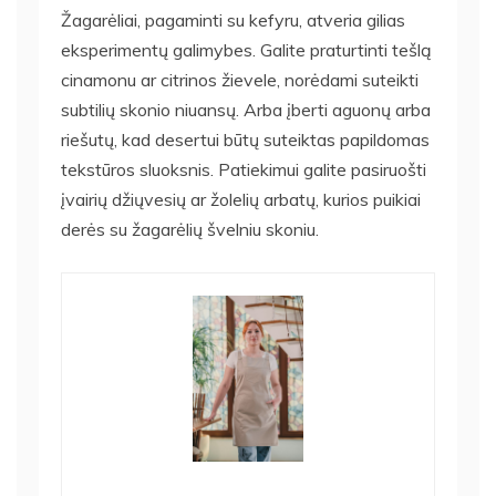
Žagarėliai, pagaminti su kefyru, atveria gilias
eksperimentų galimybes. Galite praturtinti tešlą
cinamonu ar citrinos žievele, norėdami suteikti
subtilių skonio niuansų. Arba įberti aguonų arba
riešutų, kad desertui būtų suteiktas papildomas
tekstūros sluoksnis. Patiekimui galite pasiruošti
įvairių džiųvesių ar žolelių arbatų, kurios puikiai
derės su žagarėlių švelniu skoniu.