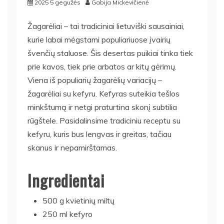
2025 5 gegužės
Gabija Mickevičienė
Žagarėliai – tai tradiciniai lietuviški sausainiai,
kurie labai mėgstami populiariuose įvairių
švenčių staluose. Šis desertas puikiai tinka tiek
prie kavos, tiek prie arbatos ar kitų gėrimų.
Viena iš populiarių žagarėlių variacijų –
žagarėliai su kefyru. Kefyras suteikia tešlos
minkštumą ir netgi praturtina skonį subtilia
rūgštele. Pasidalinsime tradiciniu receptu su
kefyru, kuris bus lengvas ir greitas, tačiau
skanus ir nepamirštamas.
Ingredientai
500 g kvietinių miltų
250 ml kefyro