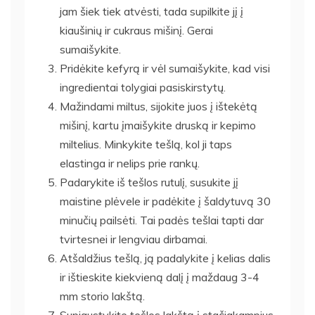
jam šiek tiek atvėsti, tada supilkite jį į
kiaušinių ir cukraus mišinį. Gerai
sumaišykite.
Pridėkite kefyrą ir vėl sumaišykite, kad visi
ingredientai tolygiai pasiskirstytų.
Mažindami miltus, sijokite juos į ištekėtą
mišinį, kartu įmaišykite druską ir kepimo
miltelius. Minkykite tešlą, kol ji taps
elastinga ir nelips prie rankų.
Padarykite iš tešlos rutulį, susukite jį
maistine plėvele ir padėkite į šaldytuvą 30
minučių pailsėti. Tai padės tešlai tapti dar
tvirtesnei ir lengviau dirbamai.
Atšaldžius tešlą, ją padalykite į kelias dalis
ir ištieskite kiekvieną dalį į maždaug 3-4
mm storio lakštą.
Supjaustykite tešlos lakštą į stačiakampius