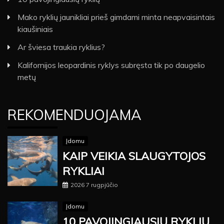
Mako ryklių jaunikliai prieš gimdami minta neapvaisintais
kiaušiniais
Ar šviesa traukia ryklius?
Kalifornijos leopardinis ryklys subręsta tik po daugelio
metų
REKOMENDUOJAMA
Įdomu
KAIP VEIKIA SLAUGYTOJOS
RYKLIAI
2026 7 rugpjūčio
Įdomu
10 PAVOJINGIAUSIŲ RYKLIŲ