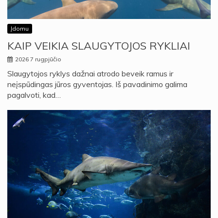
Įdomu
KAIP VEIKIA SLAUGYTOJOS RYKLIAI
2026 7 rugpjūčio
Slaugytojos ryklys dažnai atrodo beveik ramus ir
neįspūdingas jūros gyventojas. Iš pavadinimo galima
pagalvoti, kad…