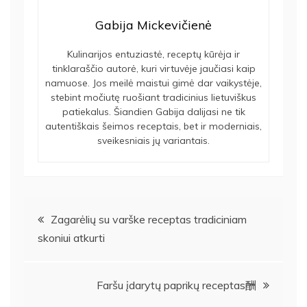
Gabija Mickevičienė
Kulinarijos entuziastė, receptų kūrėja ir
tinklaraščio autorė, kuri virtuvėje jaučiasi kaip
namuose. Jos meilė maistui gimė dar vaikystėje,
stebint močiutę ruošiant tradicinius lietuviškus
patiekalus. Šiandien Gabija dalijasi ne tik
autentiškais šeimos receptais, bet ir moderniais,
sveikesniais jų variantais.
Navigacija
Zagarėlių su varške receptas tradiciniam
skoniui atkurti
tarp
įrašų
Faršu įdarytų paprikų receptas酬