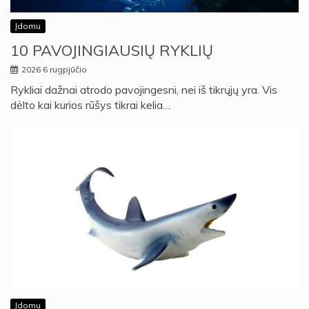
Įdomu
10 PAVOJINGIAUSIŲ RYKLIŲ
2026 6 rugpjūčio
Rykliai dažnai atrodo pavojingesni, nei iš tikrųjų yra. Vis
dėlto kai kurios rūšys tikrai kelia…
Įdomu