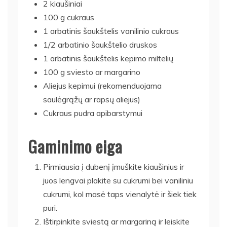
2 kiaušiniai
100 g cukraus
1 arbatinis šaukštelis vanilinio cukraus
1/2 arbatinio šaukštelio druskos
1 arbatinis šaukštelis kepimo miltelių
100 g sviesto ar margarino
Aliejus kepimui (rekomenduojama
saulėgrąžų ar rapsų aliejus)
Cukraus pudra apibarstymui
Gaminimo eiga
Pirmiausia į dubenį įmuškite kiaušinius ir
juos lengvai plakite su cukrumi bei vaniliniu
cukrumi, kol masė taps vienalytė ir šiek tiek
puri.
Ištirpinkite sviestą ar margariną ir leiskite