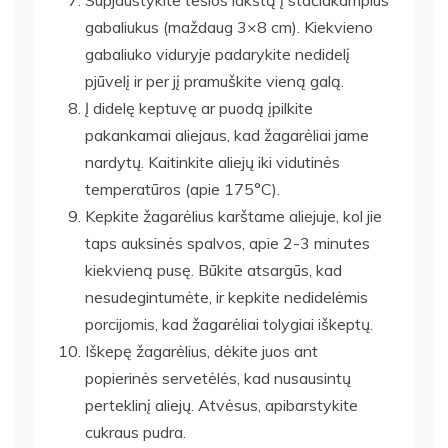
gabaliukus (maždaug 3×8 cm). Kiekvieno
gabaliuko viduryje padarykite nedidelį
pjūvelį ir per jį pramuškite vieną galą.
Į didelę keptuvę ar puodą įpilkite
pakankamai aliejaus, kad žagarėliai jame
nardytų. Kaitinkite aliejų iki vidutinės
temperatūros (apie 175°C).
Kepkite žagarėlius karštame aliejuje, kol jie
taps auksinės spalvos, apie 2-3 minutes
kiekvieną pusę. Būkite atsargūs, kad
nesudegintumėte, ir kepkite nedidelėmis
porcijomis, kad žagarėliai tolygiai iškeptų.
Iškepę žagarėlius, dėkite juos ant
popierinės servetėlės, kad nusausintų
perteklinį aliejų. Atvėsus, apibarstykite
cukraus pudra.