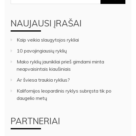
NAUJAUSI ĮRAŠAI
Kaip veikia slaugytojos rykliai
10 pavojingiausių ryklių
Mako ryklių jaunikliai prieš gimdami minta
neapvaisintais kiaušiniais
Ar šviesa traukia ryklius?
Kalifornijos leopardinis ryklys subręsta tik po
daugelio metų
PARTNERIAI