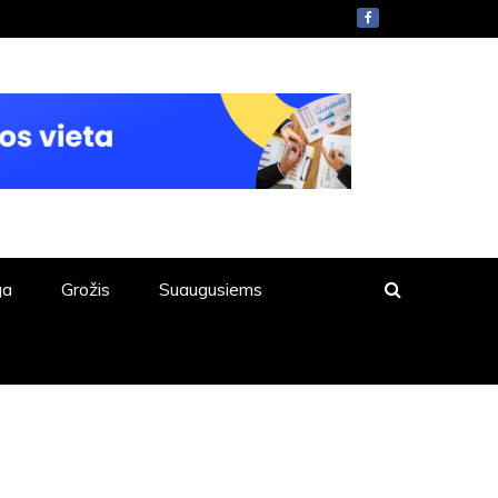
ga
Grožis
Suaugusiems