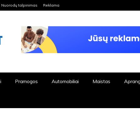
Nuorodų talpinimas
Reklama
ORDPRESS TINKLALAPIS
i
Pramogos
Automobiliai
Maistas
Apran