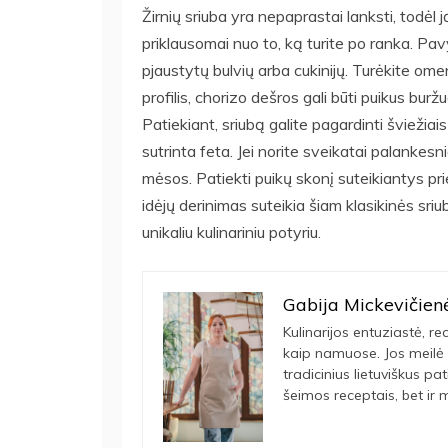
Žirnių sriuba yra nepaprastai lanksti, todėl j
priklausomai nuo to, ką turite po ranka. Pavyz
pjaustytų bulvių arba cukinijų. Turėkite omen
profilis, chorizo dešros gali būti puikus burž
Patiekiant, sriubą galite pagardinti šviežiai
sutrinta feta. Jei norite sveikatai palankesn
mėsos. Patiekti puikų skonį suteikiantys pried
idėjų derinimas suteikia šiam klasikinės sri
unikaliu kulinariniu potyriu.
Gabija Mickevičien
Kulinarijos entuziastė, rec
kaip namuose. Jos meilė 
tradicinius lietuviškus pa
šeimos receptais, bet ir m