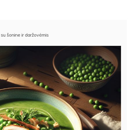
 su šonine ir daržovėmis