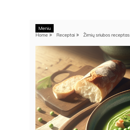
Meniu
Home
Receptai
Žirnių sriubos receptas