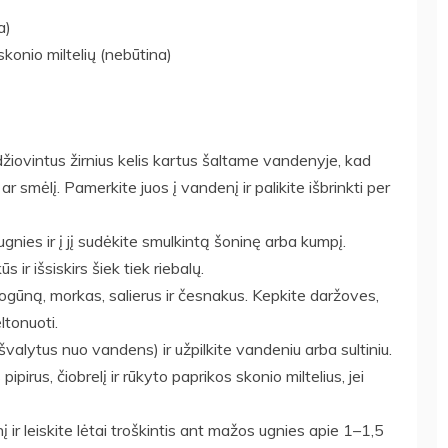
a)
konio miltelių (nebūtina)
žiovintus žirnius kelis kartus šaltame vandenyje, kad
smėlį. Pamerkite juos į vandenį ir palikite išbrinkti per
gnies ir į jį sudėkite smulkintą šoninę arba kumpį.
 ir išsiskirs šiek tiek riebalų.
ogūną, morkas, salierus ir česnakus. Kepkite daržoves,
ltonuoti.
išvalytus nuo vandens) ir užpilkite vandeniu arba sultiniu.
ipirus, čiobrelį ir rūkyto paprikos skonio miltelius, jei
į ir leiskite lėtai troškintis ant mažos ugnies apie 1–1,5