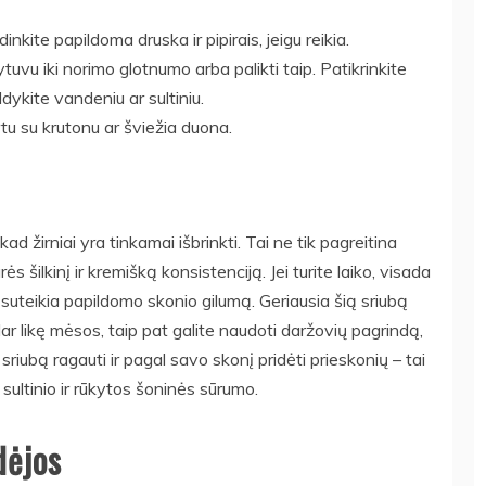
inkite papildoma druska ir pipirais, jeigu reikia.
šytuvu iki norimo glotnumo arba palikti taip. Patikrinkite
ildykite vandeniu ar sultiniu.
rtu su krutonu ar šviežia duona.
, kad žirniai yra tinkamai išbrinkti. Tai ne tik pagreitina
rės šilkinį ir kremišką konsistenciją. Jei turite laiko, visada
s suteikia papildomo skonio gilumą. Geriausia šią sriubą
ar likę mėsos, taip pat galite naudoti daržovių pagrindą,
riubą ragauti ir pagal savo skonį pridėti prieskonių – tai
 sultinio ir rūkytos šoninės sūrumo.
dėjos