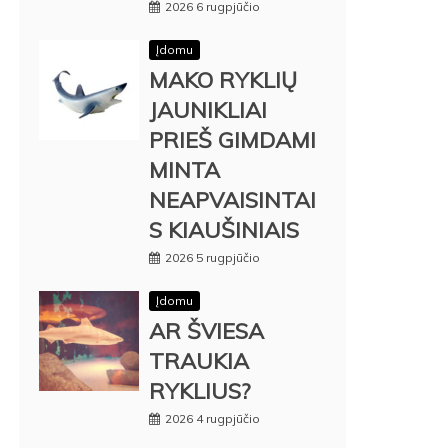
2026 6 rugpjūčio
Įdomu
MAKO RYKLIŲ
JAUNIKLIAI
PRIEŠ GIMDAMI
MINTA
NEAPVAISINTAI
S KIAUŠINIAIS
2026 5 rugpjūčio
Įdomu
AR ŠVIESA
TRAUKIA
RYKLIUS?
2026 4 rugpjūčio