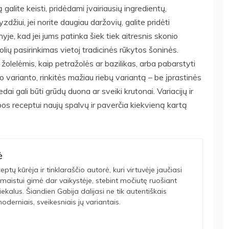
ą galite keisti, pridėdami įvairiausių ingredientų,
džiui, jei norite daugiau daržovių, galite pridėti
yje, kad jei jums patinka šiek tiek aitresnis skonio
uolių pasirinkimas vietoj tradicinės rūkytos šoninės.
s žolelėmis, kaip petražolės ar bazilikas, arba pabarstyti
io varianto, rinkitės mažiau riebų variantą – be įprastinės
ai gali būti grūdų duona ar sveiki krutonai. Variacijų ir
ubos receptui naujų spalvų ir paverčia kiekvieną kartą
ė
eptų kūrėja ir tinklaraščio autorė, kuri virtuvėje jaučiasi
maistui gimė dar vaikystėje, stebint močiutę ruošiant
tiekalus. Šiandien Gabija dalijasi ne tik autentiškais
oderniais, sveikesniais jų variantais.