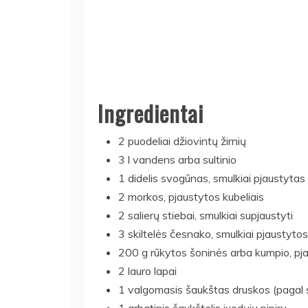
Ingredientai
2 puodeliai džiovintų žirnių
3 l vandens arba sultinio
1 didelis svogūnas, smulkiai pjaustytas
2 morkos, pjaustytos kubeliais
2 salierų stiebai, smulkiai supjaustyti
3 skiltelės česnako, smulkiai pjaustytos
200 g rūkytos šoninės arba kumpio, pja
2 lauro lapai
1 valgomasis šaukštas druskos (pagal 