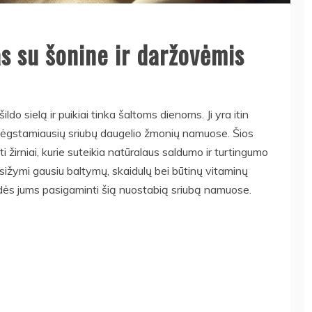
as su šonine ir daržovėmis
 šildo sielą ir puikiai tinka šaltoms dienoms. Ji yra itin
a mėgstamiausių sriubų daugelio žmonių namuose. Šios
i žirniai, kurie suteikia natūralaus saldumo ir turtingumo
 pasižymi gausiu baltymų, skaidulų bei būtinų vitaminų
adės jums pasigaminti šią nuostabią sriubą namuose.