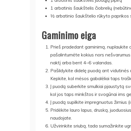
1 arbatinis šaukštelis juodųjų pipirų
1 arbatinis šaukštelis čiobrelių (nebūtin
½ arbatinio šaukštelio rūkyto paprikos s
Gaminimo eiga
Prieš pradedant gaminimą, nuplaukite d
pašalintumėte kokius nors nešvarumus ar 
naktį arba bent 4–6 valandas.
Pašildykite didelę puodą ant vidutinės u
Kepkite, kol mėsos gabalėliai taps traškūs
Į puodą suberkite smulkiai pjaustytą sv
kol jos taps minkštos ir svogūnai ims ge
Į puodą supilkite impregnuotus žirnius (
Pridėkite lauro lapus, druską, juoduosius p
naudojate.
Užvirinkite sriubą, tada sumažinkite ugn