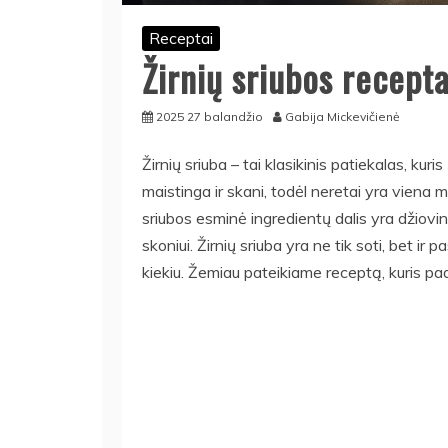
Receptai
Žirnių sriubos recept
2025 27 balandžio
Gabija Mickevičienė
Žirnių sriuba – tai klasikinis patiekalas, kuris
maistinga ir skani, todėl neretai yra vien
sriubos esminė ingredientų dalis yra džiovint
skoniui. Žirnių sriuba yra ne tik soti, bet ir
kiekiu. Žemiau pateikiame receptą, kuris p