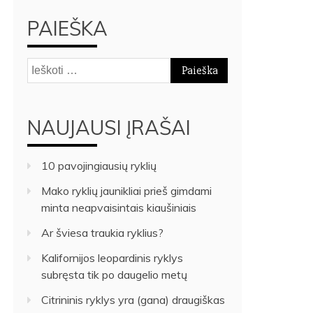
PAIEŠKA
Ieškoti:
NAUJAUSI ĮRAŠAI
10 pavojingiausių ryklių
Mako ryklių jaunikliai prieš gimdami
minta neapvaisintais kiaušiniais
Ar šviesa traukia ryklius?
Kalifornijos leopardinis ryklys
subręsta tik po daugelio metų
Citrininis ryklys yra (gana) draugiškas