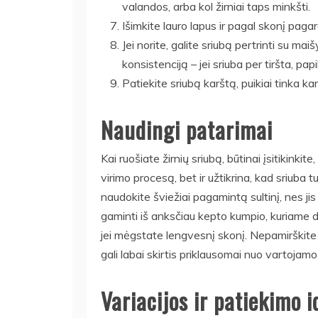
valandos, arba kol žirniai taps minkšti.
Išimkite lauro lapus ir pagal skonį pagard
Jei norite, galite sriubą pertrinti su mai
konsistenciją – jei sriuba per tiršta, pap
Patiekite sriubą karštą, puikiai tinka ka
Naudingi patarimai
Kai ruošiate žirnių sriubą, būtinai įsitikinkite
virimo procesą, bet ir užtikrina, kad sriuba tu
naudokite šviežiai pagamintą sultinį, nes ji
gaminti iš anksčiau kepto kumpio, kuriame d
jei mėgstate lengvesnį skonį. Nepamirškite s
gali labai skirtis priklausomai nuo vartojamo
Variacijos ir patiekimo i