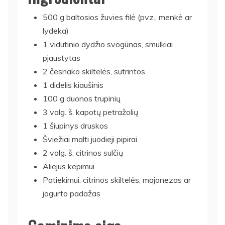
500 g baltosios žuvies filė (pvz., menkė ar
lydeka)
1 vidutinio dydžio svogūnas, smulkiai
pjaustytas
2 česnako skiltelės, sutrintos
1 didelis kiaušinis
100 g duonos trupinių
3 valg. š. kapotų petražolių
1 šiupinys druskos
Šviežiai malti juodieji pipirai
2 valg. š. citrinos sulčių
Aliejus kepimui
Patiekimui: citrinos skiltelės, majonezas ar
jogurto padažas