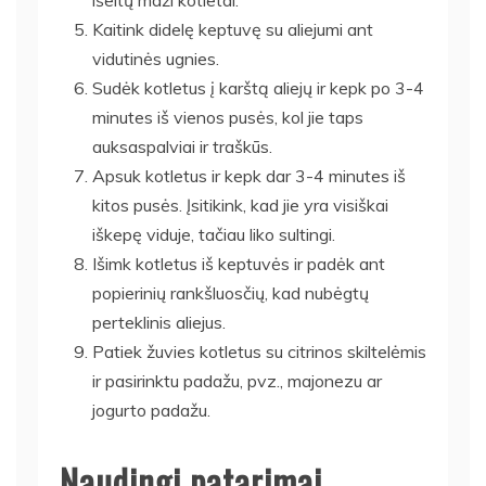
Kaitink didelę keptuvę su aliejumi ant
vidutinės ugnies.
Sudėk kotletus į karštą aliejų ir kepk po 3-4
minutes iš vienos pusės, kol jie taps
auksaspalviai ir traškūs.
Apsuk kotletus ir kepk dar 3-4 minutes iš
kitos pusės. Įsitikink, kad jie yra visiškai
iškepę viduje, tačiau liko sultingi.
Išimk kotletus iš keptuvės ir padėk ant
popierinių rankšluosčių, kad nubėgtų
perteklinis aliejus.
Patiek žuvies kotletus su citrinos skiltelėmis
ir pasirinktu padažu, pvz., majonezu ar
jogurto padažu.
Naudingi patarimai