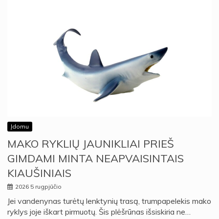
Įdomu
MAKO RYKLIŲ JAUNIKLIAI PRIEŠ
GIMDAMI MINTA NEAPVAISINTAIS
KIAUŠINIAIS
2026 5 rugpjūčio
Jei vandenynas turėtų lenktynių trasą, trumpapelekis mako
ryklys joje iškart pirmuotų. Šis plėšrūnas išsiskiria ne…