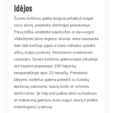
idėjos
Žuvies kotletus galite lengvai pritaikyti pagal
savo skonį, pasirinkę skirtingus prieskonius.
Pavyzdžiui, pridėkite kaparyžas ar alyvuoges
Viduržemio jūros regiono skoniui, arba naudokite
šiek tiek karčiojo pipiro ir kario miltelius suteikti
aštrų Azijos poskonį. Norintiems sveikesnės
variacijos, žuvies kotletus galima kepti orkaitėje
ant kepimo popieriaus 180 laipsnių
temperatūroje apie 20 minučių. Patiekimo
idėjoms, kotletus galima patiekti su šviežių
daržovių salotomis, bulvių koše ar virtomis
daržovėmis. Jie taip pat puikiai dera su kuskuso
ar makaronų garnyru, kuris sugys skonį ir pridės
maistingumo įvairovę.