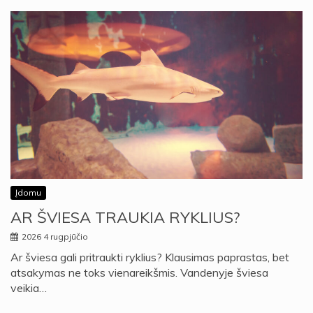
Įdomu
AR ŠVIESA TRAUKIA RYKLIUS?
2026 4 rugpjūčio
Ar šviesa gali pritraukti ryklius? Klausimas paprastas, bet
atsakymas ne toks vienareikšmis. Vandenyje šviesa
veikia…