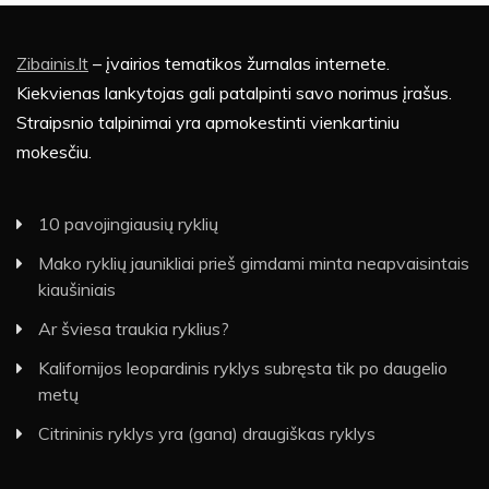
Zibainis.lt
– įvairios tematikos žurnalas internete.
Kiekvienas lankytojas gali patalpinti savo norimus įrašus.
Straipsnio talpinimai yra apmokestinti vienkartiniu
mokesčiu.
10 pavojingiausių ryklių
Mako ryklių jaunikliai prieš gimdami minta neapvaisintais
kiaušiniais
Ar šviesa traukia ryklius?
Kalifornijos leopardinis ryklys subręsta tik po daugelio
metų
Citrininis ryklys yra (gana) draugiškas ryklys