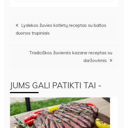
Navigacija
Lydekos žuvies kotletų receptas su baltos
duonos trupiniais
tarp
įrašų
Tradiciškos žuvienės kazane receptas su
daržovėmis
JUMS GALI PATIKTI TAI -