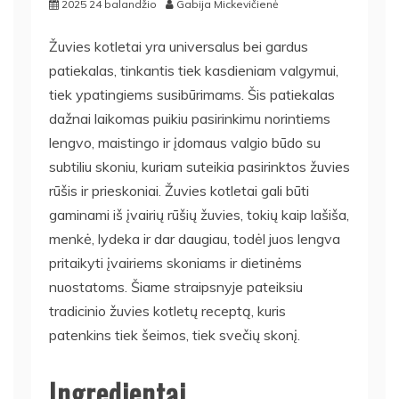
2025 24 balandžio
Gabija Mickevičienė
Žuvies kotletai yra universalus bei gardus
patiekalas, tinkantis tiek kasdieniam valgymui,
tiek ypatingiems susibūrimams. Šis patiekalas
dažnai laikomas puikiu pasirinkimu norintiems
lengvo, maistingo ir įdomaus valgio būdo su
subtiliu skoniu, kuriam suteikia pasirinktos žuvies
rūšis ir prieskoniai. Žuvies kotletai gali būti
gaminami iš įvairių rūšių žuvies, tokių kaip lašiša,
menkė, lydeka ir dar daugiau, todėl juos lengva
pritaikyti įvairiems skoniams ir dietinėms
nuostatoms. Šiame straipsnyje pateiksiu
tradicinio žuvies kotletų receptą, kuris
patenkins tiek šeimos, tiek svečių skonį.
Ingredientai