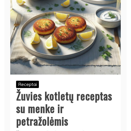
Receptai
Žuvies kotletų receptas
su menke ir
petražolėmis