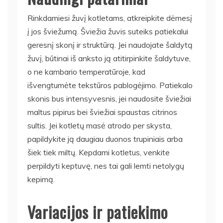
Rinkdamiesi žuvį kotletams, atkreipkite dėmesį
į jos šviežumą. Šviežia žuvis suteiks patiekalui
geresnį skonį ir struktūrą. Jei naudojate šaldytą
žuvį, būtinai iš anksto ją atitirpinkite šaldytuve,
o ne kambario temperatūroje, kad
išvengtumėte tekstūros pablogėjimo. Patiekalo
skonis bus intensyvesnis, jei naudosite šviežiai
maltus pipirus bei šviežiai spaustas citrinos
sultis. Jei kotletų masė atrodo per skysta,
papildykite ją daugiau duonos trupiniais arba
šiek tiek miltų. Kepdami kotletus, venkite
perpildyti keptuvę, nes tai gali lemti netolygų
kepimą.
Variacijos ir patiekimo