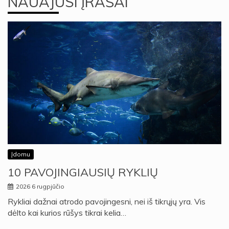
NAUAJUSI ĮRAŠAI
Įdomu
10 PAVOJINGIAUSIŲ RYKLIŲ
2026 6 rugpjūčio
Rykliai dažnai atrodo pavojingesni, nei iš tikrųjų yra. Vis
dėlto kai kurios rūšys tikrai kelia…