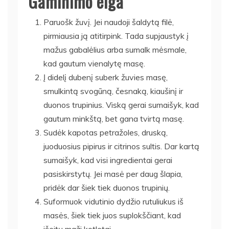
Gaminimo eiga
Paruošk žuvį. Jei naudoji šaldytą filė,
pirmiausia ją atitirpink. Tada supjaustyk į
mažus gabalėlius arba sumalk mėsmale,
kad gautum vienalytę masę.
Į didelį dubenį suberk žuvies masę,
smulkintą svogūną, česnaką, kiaušinį ir
duonos trupinius. Viską gerai sumaišyk, kad
gautum minkštą, bet gana tvirtą masę.
Sudėk kapotas petražoles, druską,
juoduosius pipirus ir citrinos sultis. Dar kartą
sumaišyk, kad visi ingredientai gerai
pasiskirstytų. Jei masė per daug šlapia,
pridėk dar šiek tiek duonos trupinių.
Suformuok vidutinio dydžio rutuliukus iš
masės, šiek tiek juos suplokščiant, kad
išeitų maži kotletai.