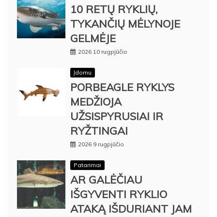
10 RETŲ RYKLIŲ,
TYKANČIŲ MĖLYNOJE
GELMĖJE
2026 10 rugpjūčio
Įdomu
PORBEAGLE RYKLYS
MEDŽIOJA
UŽSISPYRUSIAI IR
RYŽTINGAI
2026 9 rugpjūčio
Patarimai
AR GALĖČIAU
IŠGYVENTI RYKLIO
ATAKĄ IŠDURIANT JAM