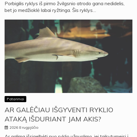
Porbigilis ryklys iš pirmo žvilgsnio atrodo gana nedidelis,
bet jo medžioklė labai ryžtinga. Šis ryklys…
Patarimai
AR GALĖČIAU IŠGYVENTI RYKLIO
ATAKĄ IŠDURIANT JAM AKIS?
2026 8 rugpjūčio
Ar galima išsigelbėti nuo ryklio užpuolimo, jei taikytumeisi į