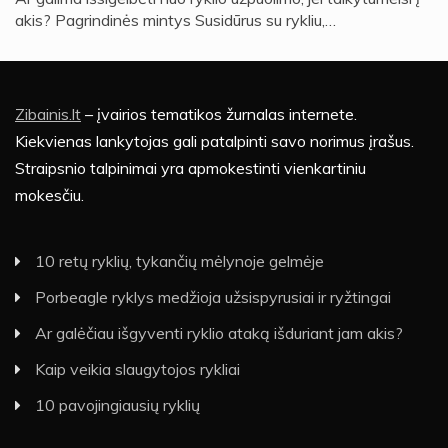
akis? Pagrindinės mintys Susidūrus su rykliu,…
Zibainis.lt
– įvairios tematikos žurnalas internete.
Kiekvienas lankytojas gali patalpinti savo norimus įrašus.
Straipsnio talpinimai yra apmokestinti vienkartiniu
mokesčiu.
10 retų ryklių, tykančių mėlynoje gelmėje
Porbeagle ryklys medžioja užsispyrusiai ir ryžtingai
Ar galėčiau išgyventi ryklio ataką išduriant jam akis?
Kaip veikia slaugytojos rykliai
10 pavojingiausių ryklių