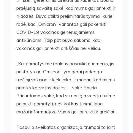
,,Pfizer” generalinis direktorius Albertas Bourla
praėjusią savaitę sakė, kad mums gali prireikti ir
4 dozės. Buvo atlikti preliminarūs tyrimai, kurie
rodė, kad ,,Omicron” variantas gali pakenkti
COVID-19 vakcinos generuojamiems
antikūniams. Taip pat buvo sakoma, kad
vakcinos gali prireikti ankščiau nei vėliau.
,,Kai pamatysime realaus pasaulio duomenis, jis
nustatys ar ,,Omicron” yra gerai padengta
trečioji vakcina ir kiek laiko. Ir manau, kad mums
prireiks ketvirtos dozės” – sakė Bourla.
Pridurdamas sakė, kad su naująja versija turime
palaukti pamatyti, nes kol kas turime labai
mažai informacijos. Mums gali prireikti ir greičiau.
Pasaulio sveikatos organizacija, trumpai tariant