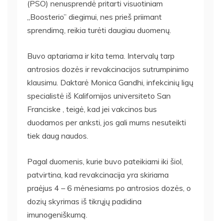
(PSO) nenusprendė pritarti visuotiniam
,,Boosterio” diegimui, nes prieš priimant
sprendimą, reikia turėti daugiau duomenų.
Buvo aptariama ir kita tema. Intervalų tarp
antrosios dozės ir revakcinacijos sutrumpinimo
klausimu. Daktarė Monica Gandhi, infekcinių ligų
specialistė iš Kalifornijos universiteto San
Franciske , teigė, kad jei vakcinos bus
duodamos per anksti, jos gali mums nesuteikti
tiek daug naudos.
Pagal duomenis, kurie buvo pateikiami iki šiol,
patvirtina, kad revakcinacija yra skiriama
praėjus 4 – 6 mėnesiams po antrosios dozės, o
dozių skyrimas iš tikrųjų padidina
imunogeniškumą.