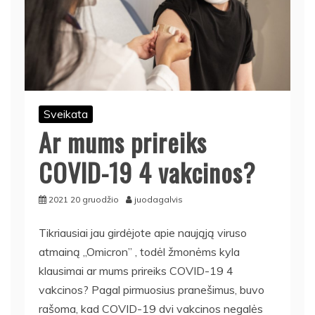
Sveikata
Ar mums prireiks
COVID-19 4 vakcinos?
2021 20 gruodžio
juodagalvis
Tikriausiai jau girdėjote apie naująją viruso
atmainą ,,Omicron” , todėl žmonėms kyla
klausimai ar mums prireiks COVID-19 4
vakcinos?
Pagal pirmuosius pranešimus, buvo
rašoma, kad COVID-19 dvi vakcinos negalės