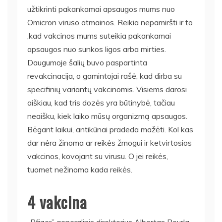
užtikrinti pakankamai apsaugos mums nuo
Omicron viruso atmainos. Reikia nepamiršti ir to
,kad vakcinos mums suteikia pakankamai
apsaugos nuo sunkos ligos arba mirties.
Daugumoje šalių buvo paspartinta
revakcinacija, o gamintojai rašė, kad dirba su
specifinių variantų vakcinomis. Visiems darosi
aiškiau, kad tris dozės yra būtinybė, tačiau
neaišku, kiek laiko mūsų organizmą apsaugos.
Bėgant laikui, antikūnai pradeda mažėti. Kol kas
dar nėra žinoma ar reikės žmogui ir ketvirtosios
vakcinos, kovojant su virusu. O jei reikės,
tuomet nežinoma kada reikės.
4 vakcina