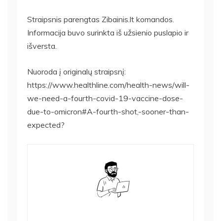
Straipsnis parengtas Zibainis.lt komandos.
Informacija buvo surinkta iš užsienio puslapio ir
išversta.
Nuoroda į originalų straipsnį:
https://www.healthline.com/health-news/will-
we-need-a-fourth-covid-19-vaccine-dose-
due-to-omicron#A-fourth-shot,-sooner-than-
expected?