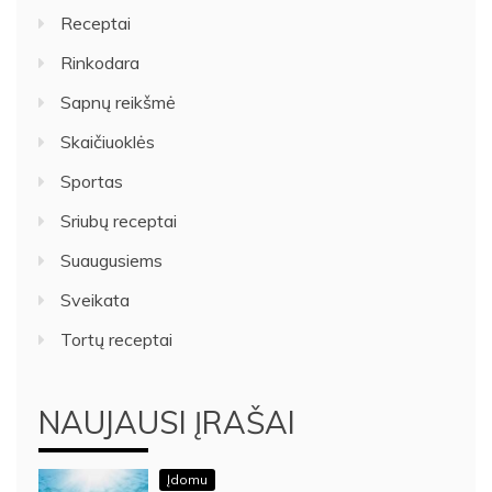
Receptai
Rinkodara
Sapnų reikšmė
Skaičiuoklės
Sportas
Sriubų receptai
Suaugusiems
Sveikata
Tortų receptai
NAUJAUSI ĮRAŠAI
Įdomu