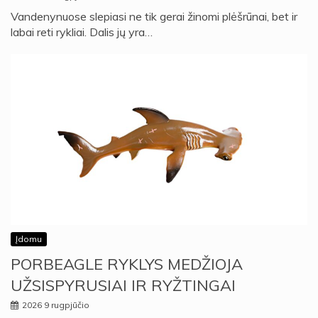
Vandenynuose slepiasi ne tik gerai žinomi plėšrūnai, bet ir
labai reti rykliai. Dalis jų yra…
Įdomu
PORBEAGLE RYKLYS MEDŽIOJA
UŽSISPYRUSIAI IR RYŽTINGAI
2026 9 rugpjūčio