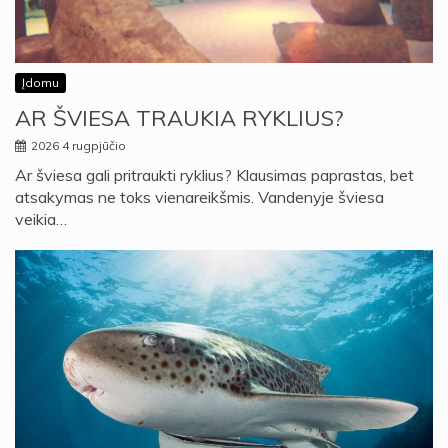
Įdomu
AR ŠVIESA TRAUKIA RYKLIUS?
2026 4 rugpjūčio
Ar šviesa gali pritraukti ryklius? Klausimas paprastas, bet
atsakymas ne toks vienareikšmis. Vandenyje šviesa
veikia…