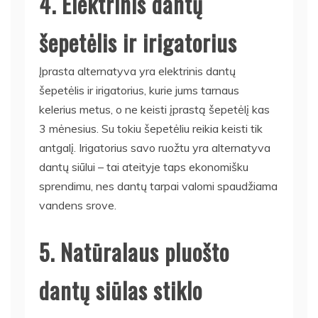
4. Elektrinis dantų
šepetėlis ir irigatorius
Įprasta alternatyva yra elektrinis dantų
šepetėlis ir irigatorius, kurie jums tarnaus
kelerius metus, o ne keisti įprastą šepetėlį kas
3 mėnesius. Su tokiu šepetėliu reikia keisti tik
antgalį. Irigatorius savo ruožtu yra alternatyva
dantų siūlui – tai ateityje taps ekonomišku
sprendimu, nes dantų tarpai valomi spaudžiama
vandens srove.
5. Natūralaus pluošto
dantų siūlas stiklo