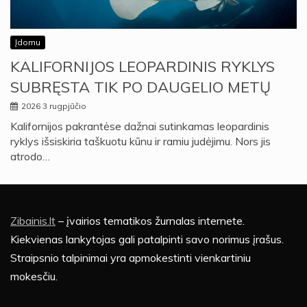
Įdomu
KALIFORNIJOS LEOPARDINIS RYKLYS
SUBRĘSTA TIK PO DAUGELIO METŲ
2026 3 rugpjūčio
Kalifornijos pakrantėse dažnai sutinkamas leopardinis
ryklys išsiskiria taškuotu kūnu ir ramiu judėjimu. Nors jis
atrodo…
Zibainis.lt
– įvairios tematikos žurnalas internete.
Kiekvienas lankytojas gali patalpinti savo norimus įrašus.
Straipsnio talpinimai yra apmokestinti vienkartiniu
mokesčiu.