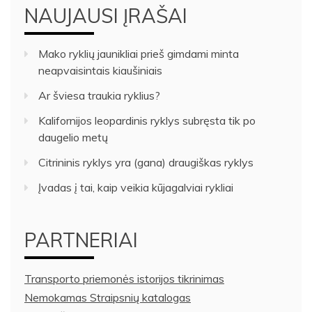
NAUJAUSI ĮRAŠAI
Mako ryklių jaunikliai prieš gimdami minta
neapvaisintais kiaušiniais
Ar šviesa traukia ryklius?
Kalifornijos leopardinis ryklys subręsta tik po
daugelio metų
Citrininis ryklys yra (gana) draugiškas ryklys
Įvadas į tai, kaip veikia kūjagalviai rykliai
PARTNERIAI
Transporto priemonės istorijos tikrinimas
Nemokamas Straipsnių katalogas