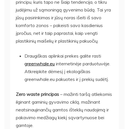
principu
, kuris tapo ne šiaip tendencija, o tikru
judėjimu už sąmoningą gyvenimo būdą. Tai yra
jūsų pasirinkimas ir jūsų noras išeiti iš savo
komforto zonos – pakeisti savo kasdienius
įpročius, net ir taip paprastai, kaip vengti
plastikinių maišelių ir plastikinių pakuočių.
Draugiškas aplinkai prekes galite rasti
greenwhale.eu
internetinėje parduotuvėje.
Atkreipkite dėmesį į ekologiškas
greenwhale.eu pakuotes ir į prekių sudėtį.
Zero waste principas
– mažinti taršą atliekomis
ilginant gaminių gyvavimo ciklą, mažinant
neatsinaujinančių gamtos išteklių naudojimą ir
pakavimo medžiagų kiekį sąvartynuose bei
gamtoje.