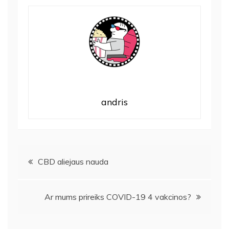
andris
Navigacija
CBD aliejaus nauda
tarp
Ar mums prireiks COVID-19 4 vakcinos?
įrašų