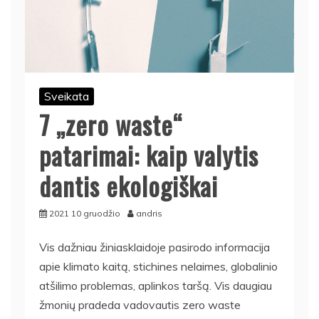
Sveikata
7 „zero waste“
patarimai: kaip valytis
dantis ekologiškai
2021 10 gruodžio
andris
Vis dažniau žiniasklaidoje pasirodo informacija
apie klimato kaitą, stichines nelaimes, globalinio
atšilimo problemas, aplinkos taršą. Vis daugiau
žmonių pradeda vadovautis zero waste