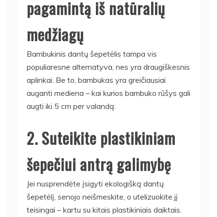
pagamintą iš natūralių
medžiagų
Bambukinis dantų šepetėlis tampa vis
populiaresne alternatyva, nes yra draugiškesnis
aplinkai. Be to, bambukas yra greičiausiai
auganti mediena – kai kurios bambuko rūšys gali
augti iki 5 cm per valandą.
2. Suteikite plastikiniam
šepečiui antrą galimybę
Jei nusprendėte įsigyti ekologišką dantų
šepetėlį, senojo neišmeskite, o utelizuokite jį
teisingai – kartu su kitais plastikiniais daiktais.