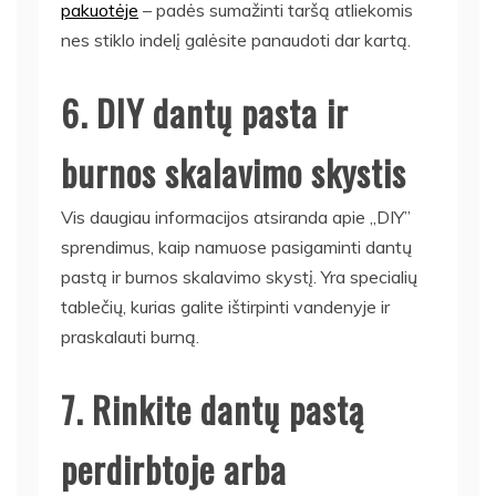
pakuotėje
– padės sumažinti taršą atliekomis
nes stiklo indelį galėsite panaudoti dar kartą.
6. DIY dantų pasta ir
burnos skalavimo skystis
Vis daugiau informacijos atsiranda apie „DIY”
sprendimus, kaip namuose pasigaminti dantų
pastą ir burnos skalavimo skystį. Yra specialių
tablečių, kurias galite ištirpinti vandenyje ir
praskalauti burną.
7. Rinkite dantų pastą
perdirbtoje arba