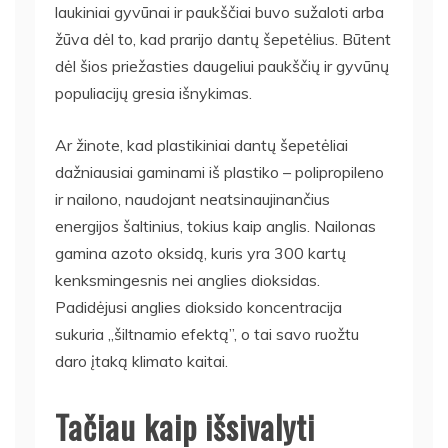
laukiniai gyvūnai ir paukščiai buvo sužaloti arba
žūva dėl to, kad prarijo dantų šepetėlius. Būtent
dėl ​​šios priežasties daugeliui paukščių ir gyvūnų
populiacijų gresia išnykimas.
Ar žinote, kad plastikiniai dantų šepetėliai
dažniausiai gaminami iš plastiko – polipropileno
ir nailono, naudojant neatsinaujinančius
energijos šaltinius, tokius kaip anglis. Nailonas
gamina azoto oksidą, kuris yra 300 kartų
kenksmingesnis nei anglies dioksidas.
Padidėjusi anglies dioksido koncentracija
sukuria „šiltnamio efektą”, o tai savo ruožtu
daro įtaką klimato kaitai.
Tačiau kaip išsivalyti