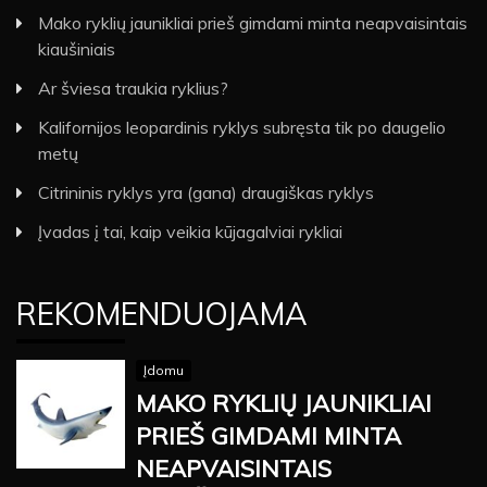
Mako ryklių jaunikliai prieš gimdami minta neapvaisintais
kiaušiniais
Ar šviesa traukia ryklius?
Kalifornijos leopardinis ryklys subręsta tik po daugelio
metų
Citrininis ryklys yra (gana) draugiškas ryklys
Įvadas į tai, kaip veikia kūjagalviai rykliai
REKOMENDUOJAMA
Įdomu
MAKO RYKLIŲ JAUNIKLIAI
PRIEŠ GIMDAMI MINTA
NEAPVAISINTAIS