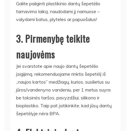
Galite pailginti plastikinio dantų šepetėlio
tarnavimo laiką, naudodami jį namuose –
valydami batus, plyteles ar papuošalus!
3. Pirmenybę teikite
naujovėms
Jei svarstote apie naujo dantų šepetėlio
įsigijimą, rekomenduojame rinktis šepetėlį iš
„naujos kartos” medžiagų, kurios, susilietus su
jūros/vandenyno vandeniu, per 1 metus suyra
be toksinės taršos, pavyzdžiui, silikono ir
bioplastiko. Taip pat įsitikinkite, kad jūsų dantų
šepetėlyje nėra BPA.