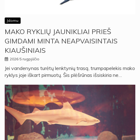
Įdomu
MAKO RYKLIŲ JAUNIKLIAI PRIEŠ
GIMDAMI MINTA NEAPVAISINTAIS
KIAUŠINIAIS
2026 5 rugpjūčio
Jei vandenynas turėtų lenktynių trasą, trumpapelekis mako
ryklys joje iškart pirmuotų. Šis plėšrūnas išsiskiria ne…