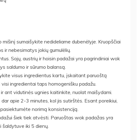
irų
o mišinį sumaišykite nedideliame dubenėlyje. Kruopščiai
rps ir nebesimatys jokių gumulėlių.
ntus. Sojų, austrių ir hoisin padažai yra pagrindiniai wok
ys saldumo ir sūrumo balansą.
te visus ingredientus kartu, įskaitant paruoštą
ol visi ingredientai taps homogenišku padažu.
 ir ant vidutinės ugnies kaitinkite, nuolat maišydami.
e dar apie 2-3 minutes, kol jis sutirštės. Esant poreikiui,
 pasiektumėte norimą konsistenciją.
padažui šiek tiek atvėsti. Paruoštas wok padažas yra
 šaldytuve iki 5 dienų.