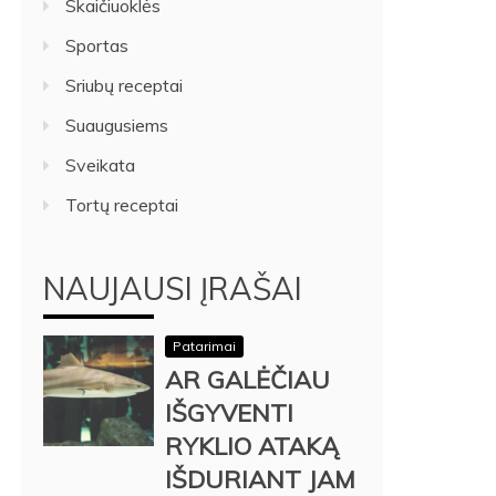
Skaičiuoklės
Sportas
Sriubų receptai
Suaugusiems
Sveikata
Tortų receptai
NAUJAUSI ĮRAŠAI
Patarimai
AR GALĖČIAU
IŠGYVENTI
RYKLIO ATAKĄ
IŠDURIANT JAM