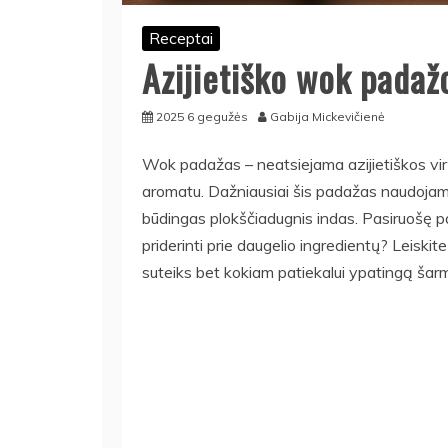
Receptai
Azijietiško wok padaž
2025 6 gegužės
Gabija Mickevičienė
Wok padažas – neatsiejama azijietiškos virt
aromatu. Dažniausiai šis padažas naudojam
būdingas plokščiadugnis indas. Pasiruošę pas
priderinti prie daugelio ingredientų? Leiskit
suteiks bet kokiam patiekalui ypatingą šar