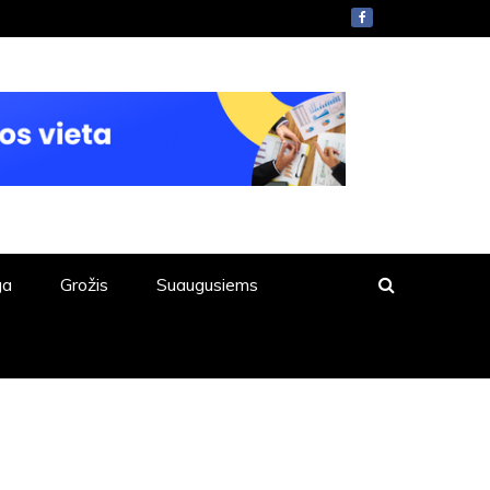
ga
Grožis
Suaugusiems