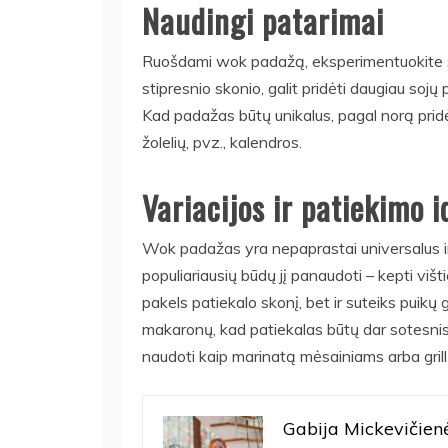
Naudingi patarimai
Ruošdami wok padažą, eksperimentuokite su
stipresnio skonio, galit pridėti daugiau so
Kad padažas būtų unikalus, pagal norą pridėk
žolelių, pvz., kalendros.
Variacijos ir patiekimo i
Wok padažas yra nepaprastai universalus ir 
populiariausių būdų jį panaudoti – kepti viš
pakels patiekalo skonį, bet ir suteiks puikų 
makaronų, kad patiekalas būtų dar sotesni
naudoti kaip marinatą mėsainiams arba grill
Gabija Mickevičien