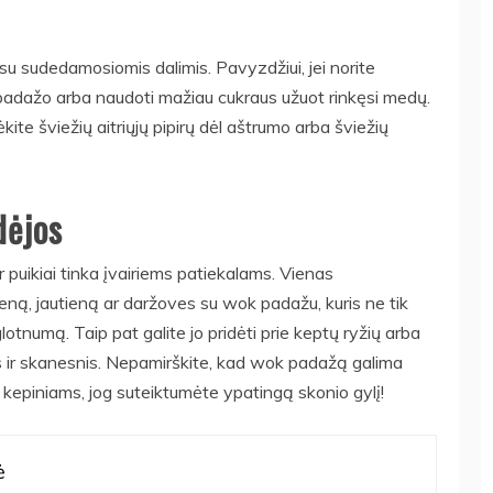
 sudedamosiomis dalimis. Pavyzdžiui, jei norite
jų padažo arba naudoti mažiau cukraus užuot rinkęsi medų.
ite šviežių aitriųjų pipirų dėl aštrumo arba šviežių
dėjos
puikiai tinka įvairiems patiekalams. Vienas
tieną, jautieną ar daržoves su wok padažu, kuris ne tik
glotnumą. Taip pat galite jo pridėti prie keptų ryžių arba
s ir skanesnis. Nepamirškite, kad wok padažą galima
 kepiniams, jog suteiktumėte ypatingą skonio gylį!
ė