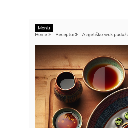
Meniu
Home
Receptai
Azijietiško wok padažo