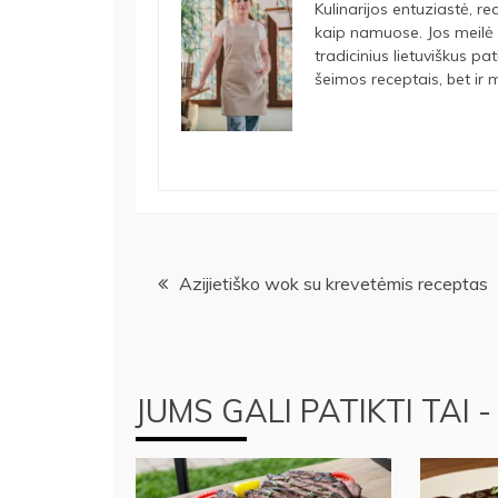
Kulinarijos entuziastė, rec
kaip namuose. Jos meilė 
tradicinius lietuviškus pa
šeimos receptais, bet ir m
Navigacija
Azijietiško wok su krevetėmis receptas
tarp
įrašų
JUMS GALI PATIKTI TAI -