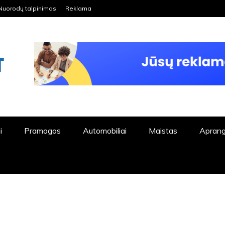
Nuorodų talpinimas
Reklama
ORDPRESS TINKLALAPIS
i
Pramogos
Automobiliai
Maistas
Apran