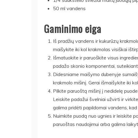
1/4 šaukštelio šviežiai maltų juodųjų pip
50 ml vandens
Gaminimo eiga
Iš pradžių vandens ir kukurūzų krakmol
maišykite iki kol krakmolas visiškai išti
Išmatuokite ir paruoškite visus ingredie
padažo skonio komponentai, suteikiant
Didesniame maišymo dubenyje sumaišyki
krakmolo mišinį. Gerai išmaišykite iki k
Pilkite paruoštą mišinį į nedidelę puode
Leiskite padažui švelniai užvirti ir virkit
galima pridėti papildomai vandens, kad
Nuimkite puodą nuo ugnies ir leiskite 
paruoštas naudojimui arba galima laikyti