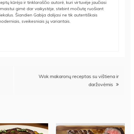
eptų kūrėja ir tinklaraščio autorė, kuri virtuvėje jaučiasi
maistui gimė dar vaikystėje, stebint močiutę ruošiant
tiekalus. Šiandien Gabija dalijasi ne tik autentiškais
oderniais, sveikesniais jų variantais.
Wok makaronų receptas su vištiena ir
daržovėmis