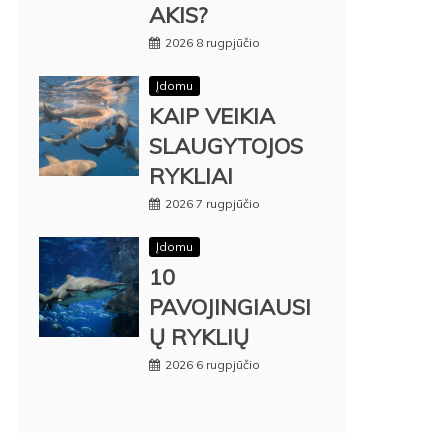
AKIS?
2026 8 rugpjūčio
Įdomu
KAIP VEIKIA
SLAUGYTOJOS
RYKLIAI
2026 7 rugpjūčio
Įdomu
10
PAVOJINGIAUSI
Ų RYKLIŲ
2026 6 rugpjūčio