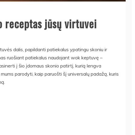
o receptas jūsų virtuvei
uvės dalis, papildanti patiekalus ypatingu skoniu ir
as ruošiant patiekalus naudojant wok keptuvę –
inerti į šio įdomaus skonio patirtį, kurią lengva
e mums parodyti, kaip paruošti šį universalų padažą, kuris
mą.