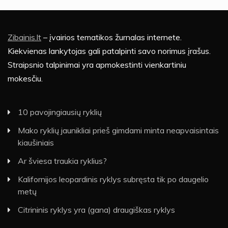
Zibainis.lt
– įvairios tematikos žurnalas internete.
Kiekvienas lankytojas gali patalpinti savo norimus įrašus.
Straipsnio talpinimai yra apmokestinti vienkartiniu
mokesčiu.
10 pavojingiausių ryklių
Mako ryklių jaunikliai prieš gimdami minta neapvaisintais
kiaušiniais
Ar šviesa traukia ryklius?
Kalifornijos leopardinis ryklys subręsta tik po daugelio
metų
Citrininis ryklys yra (gana) draugiškas ryklys