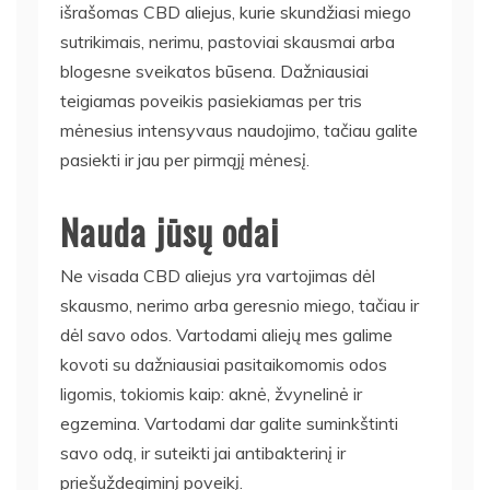
išrašomas CBD aliejus, kurie skundžiasi miego
sutrikimais, nerimu, pastoviai skausmai arba
blogesne sveikatos būsena. Dažniausiai
teigiamas poveikis pasiekiamas per tris
mėnesius intensyvaus naudojimo, tačiau galite
pasiekti ir jau per pirmąjį mėnesį.
Nauda jūsų odai
Ne visada CBD aliejus yra vartojimas dėl
skausmo, nerimo arba geresnio miego, tačiau ir
dėl savo odos. Vartodami aliejų mes galime
kovoti su dažniausiai pasitaikomomis odos
ligomis, tokiomis kaip: aknė, žvynelinė ir
egzemina. Vartodami dar galite suminkštinti
savo odą, ir suteikti jai antibakterinį ir
priešuždegiminį poveikį.