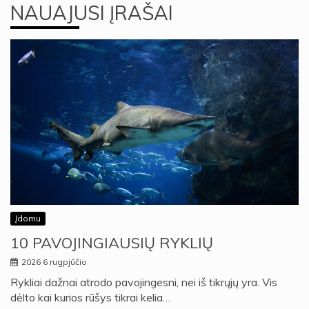
NAUAJUSI ĮRAŠAI
Įdomu
10 PAVOJINGIAUSIŲ RYKLIŲ
2026 6 rugpjūčio
Rykliai dažnai atrodo pavojingesni, nei iš tikrųjų yra. Vis
dėlto kai kurios rūšys tikrai kelia…