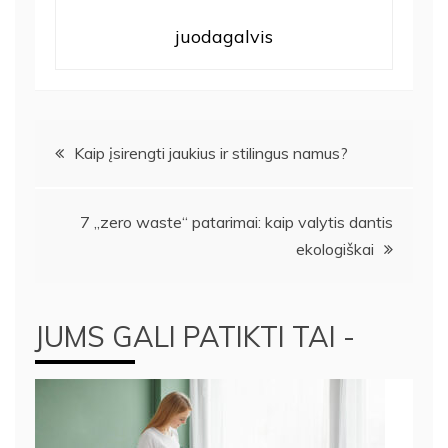
juodagalvis
Navigacija
Kaip įsirengti jaukius ir stilingus namus?
tarp
7 „zero waste“ patarimai: kaip valytis dantis
įrašų
ekologiškai
JUMS GALI PATIKTI TAI -