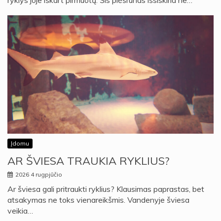
ryklys joje iškart pirmuotų. Šis plėšrūnas išsiskiria ne…
Įdomu
AR ŠVIESA TRAUKIA RYKLIUS?
2026 4 rugpjūčio
Ar šviesa gali pritraukti ryklius? Klausimas paprastas, bet
atsakymas ne toks vienareikšmis. Vandenyje šviesa
veikia…