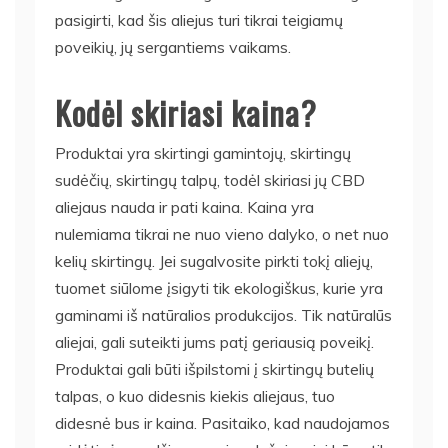
pasigirti, kad šis aliejus turi tikrai teigiamų
poveikių, jų sergantiems vaikams.
Kodėl skiriasi kaina?
Produktai yra skirtingi gamintojų, skirtingų
sudėčių, skirtingų talpų, todėl skiriasi jų CBD
aliejaus nauda ir pati kaina. Kaina yra
nulemiama tikrai ne nuo vieno dalyko, o net nuo
kelių skirtingų. Jei sugalvosite pirkti tokį aliejų,
tuomet siūlome įsigyti tik ekologiškus, kurie yra
gaminami iš natūralios produkcijos. Tik natūralūs
aliejai, gali suteikti jums patį geriausią poveikį.
Produktai gali būti išpilstomi į skirtingų butelių
talpas, o kuo didesnis kiekis aliejaus, tuo
didesnė bus ir kaina. Pasitaiko, kad naudojamos