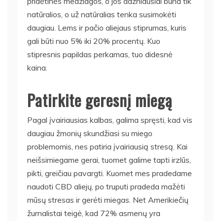
pridėtinės medžiagos, o jos dažniausiai būna tik
natūralios, o už natūralias tenka susimokėti
daugiau. Lems ir pačio aliejaus stiprumas, kuris
gali būti nuo 5% iki 20% procentų. Kuo
stipresnis papildas perkamas, tuo didesnė
kaina.
Patirkite geresnį miegą
Pagal įvairiausias kalbas, galima spręsti, kad vis
daugiau žmonių skundžiasi su miego
problemomis, nes patiria įvairiausią stresą. Kai
neišsimiegame gerai, tuomet galime tapti irzlūs,
pikti, greičiau pavargti. Kuomet mes pradedame
naudoti CBD aliejų, po truputi pradeda mažėti
mūsų stresas ir gerėti miegas. Net Amerikiečių
žurnalistai teigė, kad 72% asmenų yra