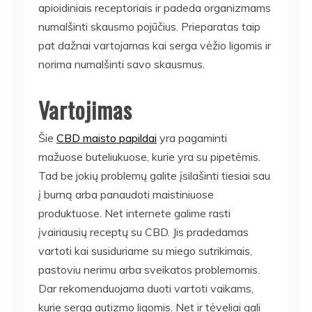
apioidiniais receptoriais ir padeda organizmams
numalšinti skausmo pojūčius. Prieparatas taip
pat dažnai vartojamas kai serga vėžio ligomis ir
norima numalšinti savo skausmus.
Vartojimas
Šie
CBD maisto papildai
yra pagaminti
mažuose buteliukuose, kurie yra su pipetėmis.
Tad be jokių problemų galite įsilašinti tiesiai sau
į burną arba panaudoti maistiniuose
produktuose. Net internete galime rasti
įvairiausių receptų su CBD. Jis pradedamas
vartoti kai susiduriame su miego sutrikimais,
pastoviu nerimu arba sveikatos problemomis.
Dar rekomenduojama duoti vartoti vaikams,
kurie serga autizmo ligomis. Net ir tėveliai gali