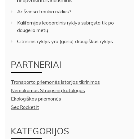
neapvaisintais kiaušiniais
Ar šviesa traukia ryklius?
Kalifornijos leopardinis ryklys subręsta tik po
daugelio metų
Citrininis ryklys yra (gana) draugiškas ryklys
PARTNERIAI
Transporto priemonės istorijos tikrinimas
Nemokamas Straipsnių katalogas
Ekologiškos priemonės
SeoRocket.lt
KATEGORIJOS