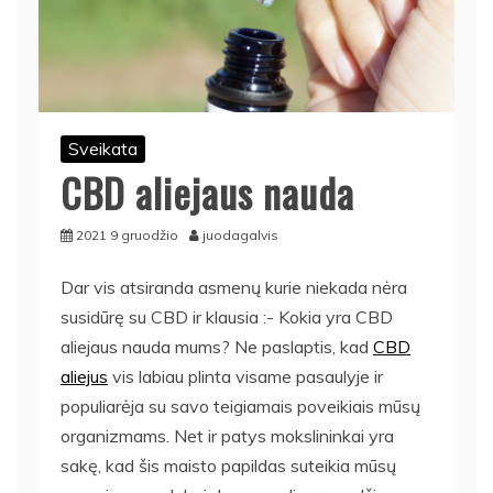
Sveikata
CBD aliejaus nauda
2021 9 gruodžio
juodagalvis
Dar vis atsiranda asmenų kurie niekada nėra
susidūrę su CBD ir klausia :- Kokia yra CBD
aliejaus nauda mums? Ne paslaptis, kad
CBD
aliejus
vis labiau plinta visame pasaulyje ir
populiarėja su savo teigiamais poveikiais mūsų
organizmams.
Net ir patys mokslininkai yra
sakę, kad šis maisto papildas suteikia mūsų