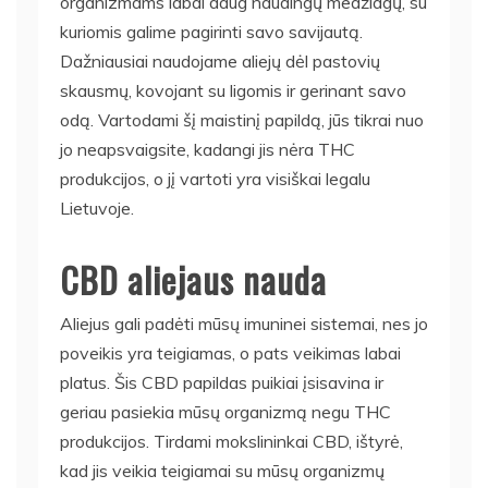
organizmams labai daug naudingų medžiagų, su
kuriomis galime pagirinti savo savijautą.
Dažniausiai naudojame aliejų dėl pastovių
skausmų, kovojant su ligomis ir gerinant savo
odą. Vartodami šį maistinį papildą, jūs tikrai nuo
jo neapsvaigsite, kadangi jis nėra THC
produkcijos, o jį vartoti yra visiškai legalu
Lietuvoje.
CBD aliejaus nauda
Aliejus gali padėti mūsų imuninei sistemai, nes jo
poveikis yra teigiamas, o pats veikimas labai
platus. Šis CBD papildas puikiai įsisavina ir
geriau pasiekia mūsų organizmą negu THC
produkcijos. Tirdami mokslininkai CBD, ištyrė,
kad jis veikia teigiamai su mūsų organizmų