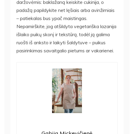
daržovėmis: baklažaną keiskite cukinija, o
padažą papildykite net lęšiais arba avinžirniais
– patiekalas bus ypač maistingas.
Nepamirškite, jog atšildyta vegetariška lazanija
išlaiko puikų skonį ir tekstūrą, todėl ją galima
ruošti iš anksto ir laikyti šaldytuve – puikus
pasirinkimas savaitgalio pietums ar vakarienei.
Gabija Mickevičienė