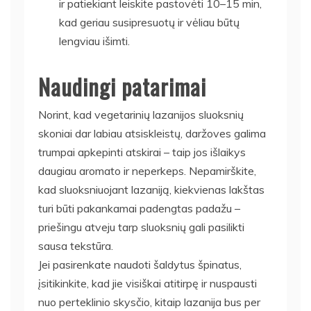
ir patiekiant leiskite pastovėti 10–15 min,
kad geriau susipresuotų ir vėliau būtų
lengviau išimti.
Naudingi patarimai
Norint, kad vegetarinių lazanijos sluoksnių
skoniai dar labiau atsiskleistų, daržoves galima
trumpai apkepinti atskirai – taip jos išlaikys
daugiau aromato ir neperkeps. Nepamirškite,
kad sluoksniuojant lazaniją, kiekvienas lakštas
turi būti pakankamai padengtas padažu –
priešingu atveju tarp sluoksnių gali pasilikti
sausa tekstūra.
Jei pasirenkate naudoti šaldytus špinatus,
įsitikinkite, kad jie visiškai atitirpę ir nuspausti
nuo perteklinio skysčio, kitaip lazanija bus per