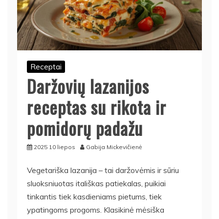
Receptai
Daržovių lazanijos
receptas su rikota ir
pomidorų padažu
2025 10 liepos
Gabija Mickevičienė
Vegetariška lazanija – tai daržovėmis ir sūriu
sluoksniuotas itališkas patiekalas, puikiai
tinkantis tiek kasdieniams pietums, tiek
ypatingoms progoms. Klasikinė mėsiška