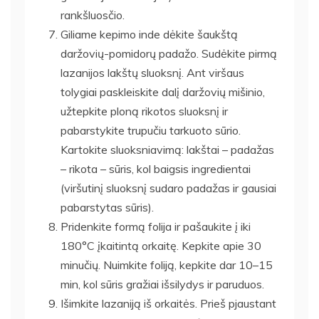
rankšluosčio.
Giliame kepimo inde dėkite šaukštą
daržovių-pomidorų padažo. Sudėkite pirmą
lazanijos lakštų sluoksnį. Ant viršaus
tolygiai paskleiskite dalį daržovių mišinio,
užtepkite ploną rikotos sluoksnį ir
pabarstykite trupučiu tarkuoto sūrio.
Kartokite sluoksniavimą: lakštai – padažas
– rikota – sūris, kol baigsis ingredientai
(viršutinį sluoksnį sudaro padažas ir gausiai
pabarstytas sūris).
Pridenkite formą folija ir pašaukite į iki
180°C įkaitintą orkaitę. Kepkite apie 30
minučių. Nuimkite foliją, kepkite dar 10–15
min, kol sūris gražiai išsilydys ir paruduos.
Išimkite lazaniją iš orkaitės. Prieš pjaustant