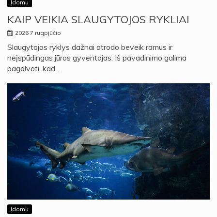
Įdomu
KAIP VEIKIA SLAUGYTOJOS RYKLIAI
2026 7 rugpjūčio
Slaugytojos ryklys dažnai atrodo beveik ramus ir
neįspūdingas jūros gyventojas. Iš pavadinimo galima
pagalvoti, kad…
Įdomu