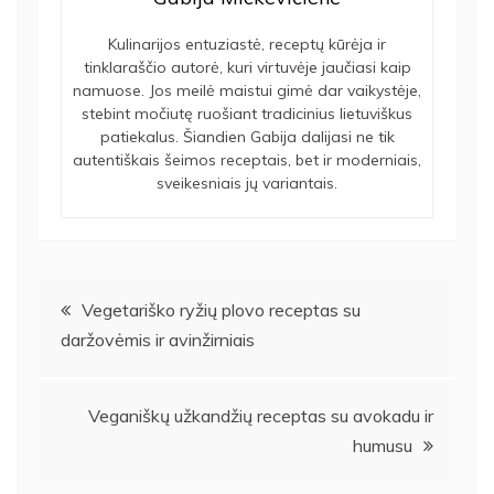
Kulinarijos entuziastė, receptų kūrėja ir
tinklaraščio autorė, kuri virtuvėje jaučiasi kaip
namuose. Jos meilė maistui gimė dar vaikystėje,
stebint močiutę ruošiant tradicinius lietuviškus
patiekalus. Šiandien Gabija dalijasi ne tik
autentiškais šeimos receptais, bet ir moderniais,
sveikesniais jų variantais.
Navigacija
Vegetariško ryžių plovo receptas su
daržovėmis ir avinžirniais
tarp
įrašų
Veganiškų užkandžių receptas su avokadu ir
humusu