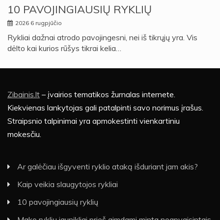
10 PAVOJINGIAUSIŲ RYKLIŲ
2026 6 rugpjūčio
Rykliai dažnai atrodo pavojingesni, nei iš tikrųjų yra. Vis
dėlto kai kurios rūšys tikrai kelia…
Zibainis.lt
– įvairios tematikos žurnalas internete.
Kiekvienas lankytojas gali patalpinti savo norimus įrašus.
Straipsnio talpinimai yra apmokestinti vienkartiniu
mokesčiu.
Ar galėčiau išgyventi ryklio ataką išduriant jam akis?
Kaip veikia slaugytojos rykliai
10 pavojingiausių ryklių
Mako ryklių jaunikliai prieš gimdami minta neapvaisintais