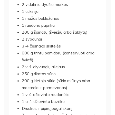
2 vidutinio dydžio morkos
1 cukinija
1 mažas baklažanas
1 raudona paprika
200 g špinatų (šviežių arba šaldytų)
2 svogūnai
3-4 česnako skiltelės
800 g trintų pomidorų (konservuoti arba
švieži)
2 v. š. alyvuogių aliejaus
250 g rikotos sūrio
200 g kietojo sūrio (sūrio mišinys arba
mocarela + parmezanas)
1 v. š. džiovinto raudonėlio
1 a. š. džiovinto baziliko
Druskos ir pipirų pagal skonį