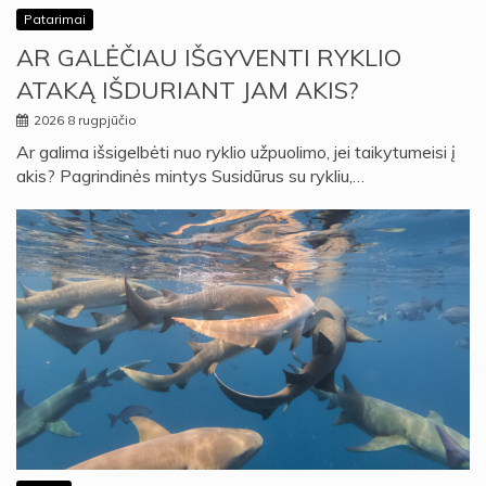
Patarimai
AR GALĖČIAU IŠGYVENTI RYKLIO
ATAKĄ IŠDURIANT JAM AKIS?
2026 8 rugpjūčio
Ar galima išsigelbėti nuo ryklio užpuolimo, jei taikytumeisi į
akis? Pagrindinės mintys Susidūrus su rykliu,…