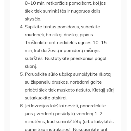
8–10 min, retkarčiais pamaišant, kol jos
šiek tiek suminkštės ir nugaruos dalis
skysčio.
Supilkite trintus pomidorus, suberkite
raudonėlį, baziliką, druską, pipirus.
Troškinkite ant nedidelės ugnies 10–15
min, kol daržovių ir pomidorų mišinys
sutirštės. Nustatykite prieskonius pagal
skonį.
Paruoškite sūrio užpilą: sumaišykite rikotą
su žiupsneliu druskos, norėdami galite
pridėti šiek tiek muskato riešuto. Kietąjį sūrį
sutarkuokite atskirai.
Jei lazanijos lakštai nevirti, panardinkite
juos į verdantį pasūdytą vandenį 1–2
minutėms, kad suminkštėtų (arba laikykitės
gamintojo instrukcijos). Nusausinkite ant