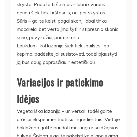
skysta. Padažo tirštumas – labai svarbus:
geriau šiek tiek tirštesnis, nei per skystas.
Sūris – galite keisti pagal skonį: labai tinka
mocarela, bet verta įmaišyti ir stipresnio skonio
sūrio, pavyzdžiui, parmezano.
Laukdami, kol lazanija šiek tiek „pailsės“ po
kepimo, padėsite jai susistovėti, todėl pjaustyti
ją bus daug paprasčiau ir estetiškiau.
Variacijos ir patiekimo
idėjos
Vegetariška lazanija – universali, todėl galite
drąsiai eksperimentuoti su ingredientais. Vietoje
baklažano galite naudoti moliūgą ar saldžiąsias
bulves. Špinatus galite pakeisti kale lapais arba