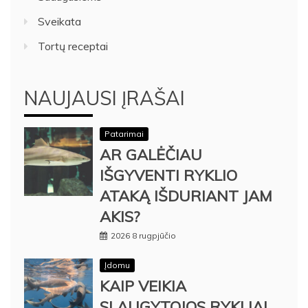
Sveikata
Tortų receptai
NAUJAUSI ĮRAŠAI
Patarimai
AR GALĖČIAU
IŠGYVENTI RYKLIO
ATAKĄ IŠDURIANT JAM
AKIS?
2026 8 rugpjūčio
Įdomu
KAIP VEIKIA
SLAUGYTOJOS RYKLIAI