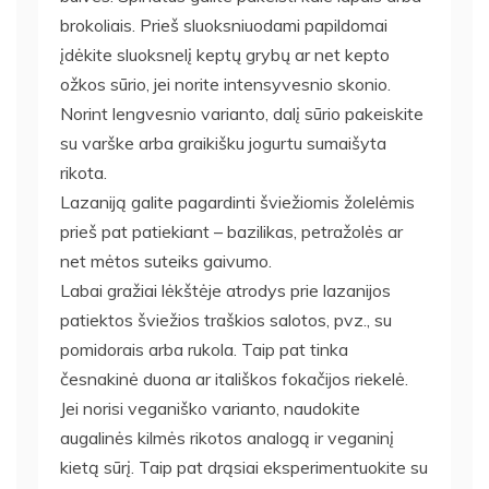
brokoliais. Prieš sluoksniuodami papildomai
įdėkite sluoksnelį keptų grybų ar net kepto
ožkos sūrio, jei norite intensyvesnio skonio.
Norint lengvesnio varianto, dalį sūrio pakeiskite
su varške arba graikišku jogurtu sumaišyta
rikota.
Lazaniją galite pagardinti šviežiomis žolelėmis
prieš pat patiekiant – bazilikas, petražolės ar
net mėtos suteiks gaivumo.
Labai gražiai lėkštėje atrodys prie lazanijos
patiektos šviežios traškios salotos, pvz., su
pomidorais arba rukola. Taip pat tinka
česnakinė duona ar itališkos fokačijos riekelė.
Jei norisi veganiško varianto, naudokite
augalinės kilmės rikotos analogą ir veganinį
kietą sūrį. Taip pat drąsiai eksperimentuokite su