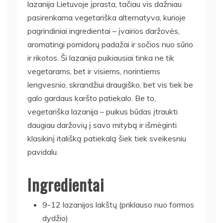
lazanija Lietuvoje įprasta, tačiau vis dažniau
pasirenkama vegetariška alternatyva, kurioje
pagrindiniai ingredientai – įvairios daržovės,
aromatingi pomidorų padažai ir sočios nuo sūrio
ir rikotos. Ši lazanija puikiausiai tinka ne tik
vegetarams, bet ir visiems, norintiems
lengvesnio, skrandžiui draugiško, bet vis tiek be
galo gardaus karšto patiekalo. Be to,
vegetariška lazanija – puikus būdas įtraukti
daugiau daržovių į savo mitybą ir išmėginti
klasikinį itališką patiekalą šiek tiek sveikesniu
pavidalu.
Ingredientai
9-12 lazanijos lakštų (priklauso nuo formos
dydžio)