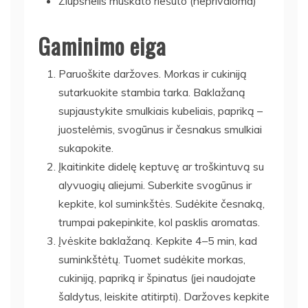
Žiupsnelis muskato riešuto (neprivaloma)
Gaminimo eiga
Paruoškite daržoves. Morkas ir cukiniją
sutarkuokite stambia tarka. Baklažaną
supjaustykite smulkiais kubeliais, papriką –
juostelėmis, svogūnus ir česnakus smulkiai
sukapokite.
Įkaitinkite didelę keptuvę ar troškintuvą su
alyvuogių aliejumi. Suberkite svogūnus ir
kepkite, kol suminkštės. Sudėkite česnaką,
trumpai pakepinkite, kol pasklis aromatas.
Įvėskite baklažaną. Kepkite 4–5 min, kad
suminkštėtų. Tuomet sudėkite morkas,
cukiniją, papriką ir špinatus (jei naudojate
šaldytus, leiskite atitirpti). Daržoves kepkite