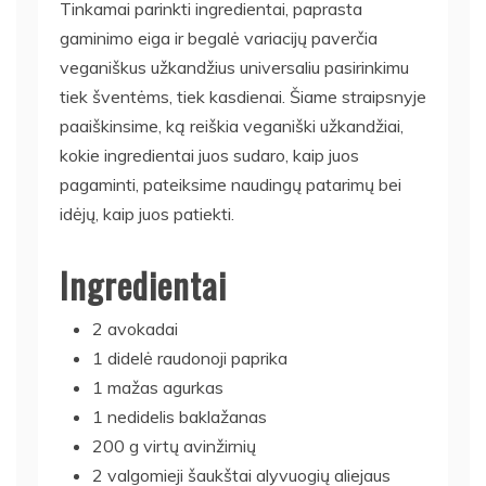
Tinkamai parinkti ingredientai, paprasta
gaminimo eiga ir begalė variacijų paverčia
veganiškus užkandžius universaliu pasirinkimu
tiek šventėms, tiek kasdienai. Šiame straipsnyje
paaiškinsime, ką reiškia veganiški užkandžiai,
kokie ingredientai juos sudaro, kaip juos
pagaminti, pateiksime naudingų patarimų bei
idėjų, kaip juos patiekti.
Ingredientai
2 avokadai
1 didelė raudonoji paprika
1 mažas agurkas
1 nedidelis baklažanas
200 g virtų avinžirnių
2 valgomieji šaukštai alyvuogių aliejaus