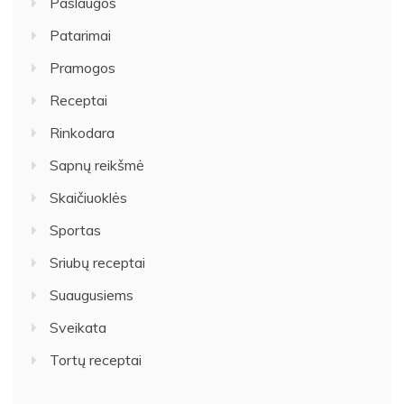
Paslaugos
Patarimai
Pramogos
Receptai
Rinkodara
Sapnų reikšmė
Skaičiuoklės
Sportas
Sriubų receptai
Suaugusiems
Sveikata
Tortų receptai