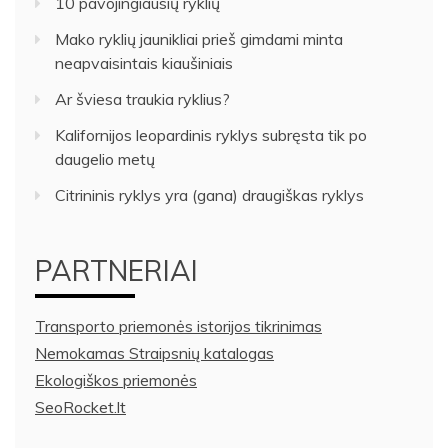
10 pavojingiausių ryklių
Mako ryklių jaunikliai prieš gimdami minta
neapvaisintais kiaušiniais
Ar šviesa traukia ryklius?
Kalifornijos leopardinis ryklys subręsta tik po
daugelio metų
Citrininis ryklys yra (gana) draugiškas ryklys
PARTNERIAI
Transporto priemonės istorijos tikrinimas
Nemokamas Straipsnių katalogas
Ekologiškos priemonės
SeoRocket.lt