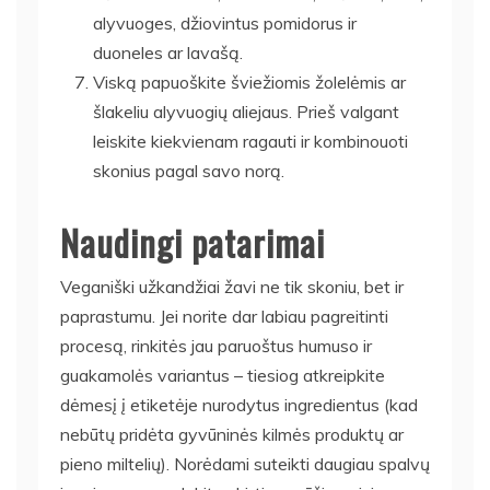
alyvuoges, džiovintus pomidorus ir
duoneles ar lavašą.
Viską papuoškite šviežiomis žolelėmis ar
šlakeliu alyvuogių aliejaus. Prieš valgant
leiskite kiekvienam ragauti ir kombinouoti
skonius pagal savo norą.
Naudingi patarimai
Veganiški užkandžiai žavi ne tik skoniu, bet ir
paprastumu. Jei norite dar labiau pagreitinti
procesą, rinkitės jau paruoštus humuso ir
guakamolės variantus – tiesiog atkreipkite
dėmesį į etiketėje nurodytus ingredientus (kad
nebūtų pridėta gyvūninės kilmės produktų ar
pieno miltelių). Norėdami suteikti daugiau spalvų