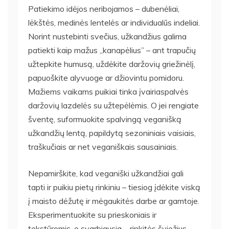
Patiekimo idėjos neribojamos – dubenėliai,
lėkštės, medinės lentelės ar individualūs indeliai.
Norint nustebinti svečius, užkandžius galima
patiekti kaip mažus „kanapėlius” – ant trapučių
užtepkite humusą, uždėkite daržovių griežinėlį,
papuoškite alyvuoge ar džiovintu pomidoru.
Mažiems vaikams puikiai tinka įvairiaspalvės
daržovių lazdelės su užtepėlėmis. O jei rengiate
šventę, suformuokite spalvingą veganišką
užkandžių lentą, papildytą sezoniniais vaisiais,
traškučiais ar net veganiškais sausainiais.
Nepamirškite, kad veganiški užkandžiai gali
tapti ir puikiu pietų rinkiniu – tiesiog įdėkite viską
į maisto dėžutę ir mėgaukitės darbe ar gamtoje.
Eksperimentuokite su prieskoniais ir
tekstūromis, o svarbiausia – rinkitės šviežius,