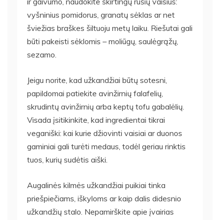
ir gaivumo, naudokite skirtingų rūšių vaisius:
vyšninius pomidorus, granatų sėklas ar net
šviežias braškes šiltuoju metų laiku. Riešutai gali
būti pakeisti sėklomis – moliūgų, saulėgrąžų,
sezamo.
Jeigu norite, kad užkandžiai būtų sotesni,
papildomai patiekite avinžirnių falafelių,
skrudintų avinžirnių arba keptų tofu gabalėlių.
Visada įsitikinkite, kad ingredientai tikrai
veganiški: kai kurie džiovinti vaisiai ar duonos
gaminiai gali turėti medaus, todėl geriau rinktis
tuos, kurių sudėtis aiški.
Augalinės kilmės užkandžiai puikiai tinka
priešpiečiams, iškyloms ar kaip dalis didesnio
užkandžių stalo. Nepamirškite apie įvairias