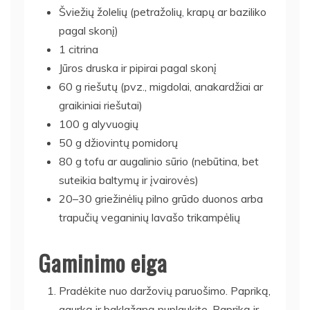
Šviežių žolelių (petražolių, krapų ar baziliko
pagal skonį)
1 citrina
Jūros druska ir pipirai pagal skonį
60 g riešutų (pvz., migdolai, anakardžiai ar
graikiniai riešutai)
100 g alyvuogių
50 g džiovintų pomidorų
80 g tofu ar augalinio sūrio (nebūtina, bet
suteikia baltymų ir įvairovės)
20–30 griežinėlių pilno grūdo duonos arba
trapučių veganinių lavašo trikampėlių
Gaminimo eiga
Pradėkite nuo daržovių paruošimo. Papriką,
agurką ir baklažaną nuplaukite. Papriką ir