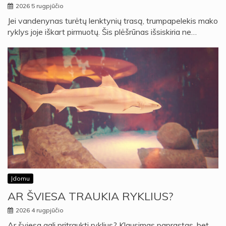
2026 5 rugpjūčio
Jei vandenynas turėtų lenktynių trasą, trumpapelekis mako
ryklys joje iškart pirmuotų. Šis plėšrūnas išsiskiria ne…
Įdomu
AR ŠVIESA TRAUKIA RYKLIUS?
2026 4 rugpjūčio
Ar šviesa gali pritraukti ryklius? Klausimas paprastas, bet