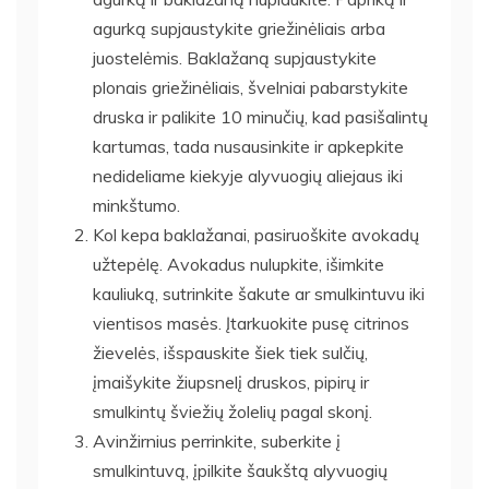
agurką supjaustykite griežinėliais arba
juostelėmis. Baklažaną supjaustykite
plonais griežinėliais, švelniai pabarstykite
druska ir palikite 10 minučių, kad pasišalintų
kartumas, tada nusausinkite ir apkepkite
nedideliame kiekyje alyvuogių aliejaus iki
minkštumo.
Kol kepa baklažanai, pasiruoškite avokadų
užtepėlę. Avokadus nulupkite, išimkite
kauliuką, sutrinkite šakute ar smulkintuvu iki
vientisos masės. Įtarkuokite pusę citrinos
žievelės, išspauskite šiek tiek sulčių,
įmaišykite žiupsnelį druskos, pipirų ir
smulkintų šviežių žolelių pagal skonį.
Avinžirnius perrinkite, suberkite į
smulkintuvą, įpilkite šaukštą alyvuogių