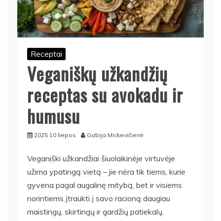
Receptai
Veganiškų užkandžių
receptas su avokadu ir
humusu
2025 10 liepos
Gabija Mickevičienė
Veganiški užkandžiai šiuolaikinėje virtuvėje
užima ypatingą vietą – jie nėra tik tiems, kurie
gyvena pagal augalinę mitybą, bet ir visiems
norintiems įtraukti į savo racioną daugiau
maistingų, skirtingų ir gardžių patiekalų.