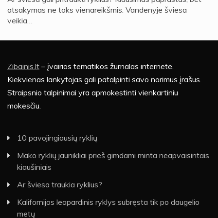
atsakymas ne toks vienareikšmis. Vandenyje šviesa
veikia…
Zibainis.lt
– įvairios tematikos žurnalas internete.
Kiekvienas lankytojas gali patalpinti savo norimus įrašus.
Straipsnio talpinimai yra apmokestinti vienkartiniu
mokesčiu.
10 pavojingiausių ryklių
Mako ryklių jaunikliai prieš gimdami minta neapvaisintais
kiaušiniais
Ar šviesa traukia ryklius?
Kalifornijos leopardinis ryklys subręsta tik po daugelio
metų