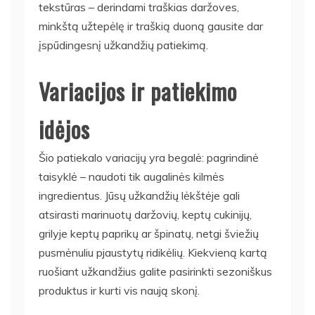
tekstūras – derindami traškias daržoves,
minkštą užtepėlę ir traškią duoną gausite dar
įspūdingesnį užkandžių patiekimą.
Variacijos ir patiekimo
idėjos
Šio patiekalo variacijų yra begalė: pagrindinė
taisyklė – naudoti tik augalinės kilmės
ingredientus. Jūsų užkandžių lėkštėje gali
atsirasti marinuotų daržovių, keptų cukinijų,
grilyje keptų paprikų ar špinatų, netgi šviežių
pusmėnuliu pjaustytų ridikėlių. Kiekvieną kartą
ruošiant užkandžius galite pasirinkti sezoniškus
produktus ir kurti vis naują skonį.