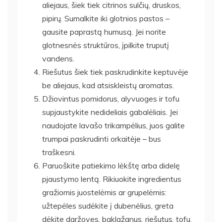
aliejaus, šiek tiek citrinos sulčių, druskos,
pipirų. Sumalkite iki glotnios pastos –
gausite paprastą humusą. Jei norite
glotnesnės struktūros, įpilkite truputį
vandens.
Riešutus šiek tiek paskrudinkite keptuvėje
be aliejaus, kad atsiskleistų aromatas.
Džiovintus pomidorus, alyvuoges ir tofu
supjaustykite nedideliais gabalėliais. Jei
naudojate lavašo trikampėlius, juos galite
trumpai paskrudinti orkaitėje – bus
traškesni.
Paruoškite patiekimo lėkštę arba didelę
pjaustymo lentą. Rikiuokite ingredientus
gražiomis juostelėmis ar grupelėmis:
užtepėles sudėkite į dubenėlius, greta
dėkite daržoves, baklažanus, riešutus, tofu,