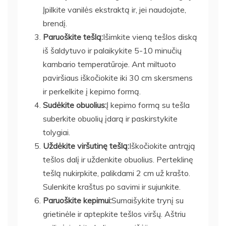
Įpilkite vanilės ekstraktą ir, jei naudojate,
brendį.
Paruoškite tešlą:
Išimkite vieną tešlos diską
iš šaldytuvo ir palaikykite 5-10 minučių
kambario temperatūroje. Ant miltuoto
paviršiaus iškočiokite iki 30 cm skersmens
ir perkelkite į kepimo formą.
Sudėkite obuolius:
Į kepimo formą su tešla
suberkite obuolių įdarą ir paskirstykite
tolygiai.
Uždėkite viršutinę tešlą:
Iškočiokite antrąją
tešlos dalį ir uždenkite obuolius. Perteklinę
tešlą nukirpkite, palikdami 2 cm už krašto.
Sulenkite kraštus po savimi ir sujunkite.
Paruoškite kepimui:
Sumaišykite trynį su
grietinėle ir aptepkite tešlos viršų. Aštriu