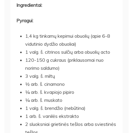
Ingredientai:
Pyragui:
1,4 kg tinkamų kepimui obuolių (apie 6-8
vidutinio dydžio obuoliai)
1 valg. š. citrinos sulčių arba obuolių acto
120-150 g cukraus (priklausomai nuo
norimo saldumo)
3 valg. š. miltų
½ arb. š. cinamono
¼ arb. š. kvapiojo pipiro
¼ arb. š. muskato
1 valg. š. brendžio (nebūtina)
1 arb. š. vanilės ekstrakto
2 sluoksniai grietinės tešlos arba sviestinės
tešlos