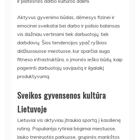
ir platesnės darbo kultūros dalimi.
Aktyvus gyvenimo būdas, dėmesys fizinei ir
emocinei sveikatai bei darbo ir poilsio balansas
vis dažniau vertinami tiek darbuotojų, tiek
darbdavių. Šios tendencijos ypač ryškios
didžiuosiuose miestuose, kur sparčiai auga
fitneso infrastruktūra, o įmonės ieško būdų, kaip
pagerinti darbuotojų savijautą ir ilgalaikį
produktyvumą.
Sveikos gyvensenos kultūra
Lietuvoje
Lietuviai vis aktyviau įtraukia sportą į kasdienę
rutiną. Populiarėja rytiniai bėgimai miestuose,
lauko treniruotės parkuose, grupinės mankštos