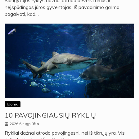
Slaugytojos ryklys dažnai atrodo beveik ramus ir
neįspūdingas jūros gyventojas. Iš pavadinimo galima
pagalvoti, kad…
Įdomu
10 PAVOJINGIAUSIŲ RYKLIŲ
2026 6 rugpjūčio
Rykliai dažnai atrodo pavojingesni, nei iš tikrųjų yra. Vis