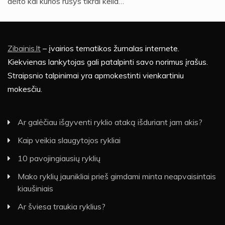
dėlto kai kurios rūšys tikrai kelia…
Zibainis.lt
– įvairios tematikos žurnalas internete.
Kiekvienas lankytojas gali patalpinti savo norimus įrašus.
Straipsnio talpinimai yra apmokestinti vienkartiniu
mokesčiu.
Ar galėčiau išgyventi ryklio ataką išduriant jam akis?
Kaip veikia slaugytojos rykliai
10 pavojingiausių ryklių
Mako ryklių jaunikliai prieš gimdami minta neapvaisintais
kiaušiniais
Ar šviesa traukia ryklius?