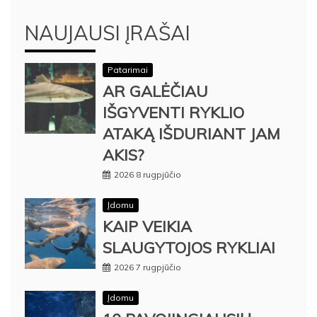
NAUJAUSI ĮRAŠAI
Patarimai
AR GALĖČIAU
IŠGYVENTI RYKLIO
ATAKĄ IŠDURIANT JAM
AKIS?
2026 8 rugpjūčio
Įdomu
KAIP VEIKIA
SLAUGYTOJOS RYKLIAI
2026 7 rugpjūčio
Įdomu