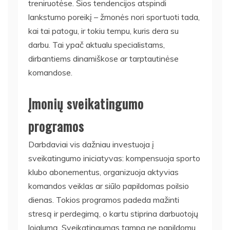
treniruotėse. Šios tendencijos atspindi
lankstumo poreikį – žmonės nori sportuoti tada,
kai tai patogu, ir tokiu tempu, kuris dera su
darbu. Tai ypač aktualu specialistams,
dirbantiems dinamiškose ar tarptautinėse
komandose.
Įmonių sveikatingumo
programos
Darbdaviai vis dažniau investuoja į
sveikatingumo iniciatyvas: kompensuoja sporto
klubo abonementus, organizuoja aktyvias
komandos veiklas ar siūlo papildomas poilsio
dienas. Tokios programos padeda mažinti
stresą ir perdegimą, o kartu stiprina darbuotojų
lojalumą. Sveikatingumas tampa ne papildomu