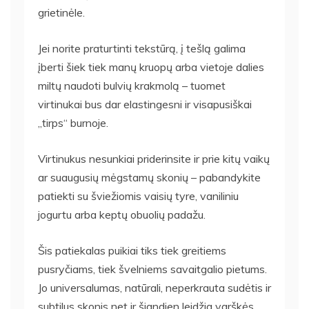
grietinėle.
Jei norite praturtinti tekstūrą, į tešlą galima
įberti šiek tiek manų kruopų arba vietoje dalies
miltų naudoti bulvių krakmolą – tuomet
virtinukai bus dar elastingesni ir visapusiškai
„tirps“ burnoje.
Virtinukus nesunkiai priderinsite ir prie kitų vaikų
ar suaugusių mėgstamų skonių – pabandykite
patiekti su šviežiomis vaisių tyre, vaniliniu
jogurtu arba keptų obuolių padažu.
Šis patiekalas puikiai tiks tiek greitiems
pusryčiams, tiek švelniems savaitgalio pietums.
Jo universalumas, natūrali, neperkrauta sudėtis ir
subtilus skonis net ir šiandien leidžia varškės