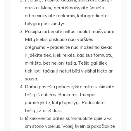
druską. Masę gerai išmaišykite šaukštu
arba minkykite rankomis, kol ingredientai
tolygiai pasiskirstys.
Palaipsniui berkite miltus, nuolat maišydami.
Miltų kiekis priklauso nuo varškės
drėgnumo – pradėkite nuo mažesnio kiekio
ir įdėkite tiek, kiek reikės, kad susiformuotų
minkšta, bet nelipni tešla. Tešla gali šiek
tiek lipti, tačiau ji neturi būti visiškai kieta ar
sausa.
Darbo paviršių pabarstykite miltais, išimkite
tešlą iš dubens. Rankomis trumpai
paminkykite, kol ji taps lygi. Padalinkite
tešlą į 2 ar 3 dalis.
Iš kiekvienos dalies suformuokite apie 2–3
cm storio volelius. Volelį švelniai pakočiokite