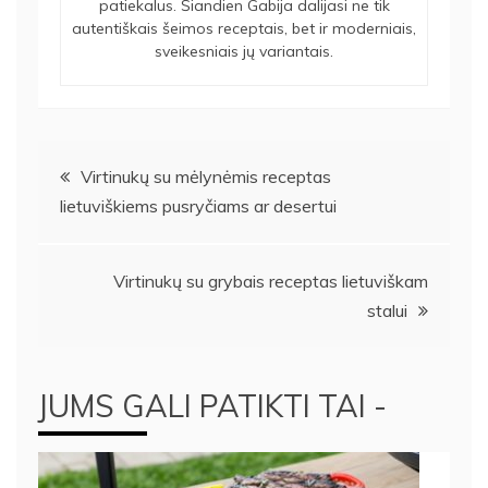
patiekalus. Šiandien Gabija dalijasi ne tik
autentiškais šeimos receptais, bet ir moderniais,
sveikesniais jų variantais.
Navigacija
Virtinukų su mėlynėmis receptas
lietuviškiems pusryčiams ar desertui
tarp
įrašų
Virtinukų su grybais receptas lietuviškam
stalui
JUMS GALI PATIKTI TAI -