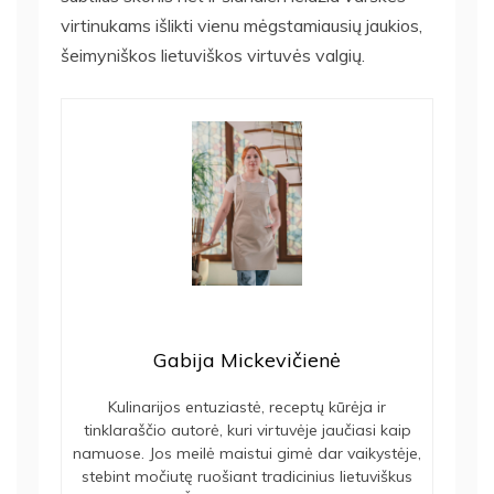
virtinukams išlikti vienu mėgstamiausių jaukios,
šeimyniškos lietuviškos virtuvės valgių.
Gabija Mickevičienė
Kulinarijos entuziastė, receptų kūrėja ir
tinklaraščio autorė, kuri virtuvėje jaučiasi kaip
namuose. Jos meilė maistui gimė dar vaikystėje,
stebint močiutę ruošiant tradicinius lietuviškus