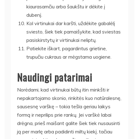
kiaurasamčiu arba šaukštu ir dėkite į
dubenį.
Kol virtinukai dar karšti, uždėkite gabalėlį
sviesto, šiek tiek pamaišykite, kad sviestas
pasiskirstytų ir virtinukai neliptų.
Patiekite iškart, pagardintus grietine,
trupučiu cukraus ar mėgstama uogiene.
Naudingi patarimai
Norėdami, kad virtinukai būtų itin minkšti ir
nepakartojamo skonio, rinkitės kuo natūralesnę,
sausesnę varškę – tokia tešla geriau laikys
formą ir neprilips prie rankų. Jei varškė labai
drėgna, prieš maišant galite šiek tiek nusausinti
ją per marlę arba padidinti miltų kiekį, tačiau