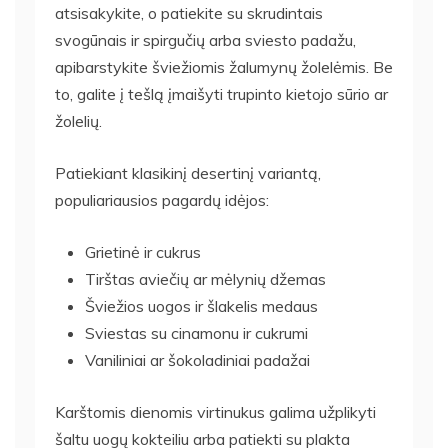
atsisakykite, o patiekite su skrudintais
svogūnais ir spirgučių arba sviesto padažu,
apibarstykite šviežiomis žalumynų žolelėmis. Be
to, galite į tešlą įmaišyti trupinto kietojo sūrio ar
žolelių.
Patiekiant klasikinį desertinį variantą,
populiariausios pagardų idėjos:
Grietinė ir cukrus
Tirštas aviečių ar mėlynių džemas
Šviežios uogos ir šlakelis medaus
Sviestas su cinamonu ir cukrumi
Vaniliniai ar šokoladiniai padažai
Karštomis dienomis virtinukus galima užplikyti
šaltu uogų kokteiliu arba patiekti su plakta