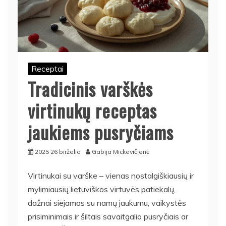
Receptai
Tradicinis varškės
virtinukų receptas
jaukiems pusryčiams
2025 26 birželio
Gabija Mickevičienė
Virtinukai su varške – vienas nostalgiškiausių ir
mylimiausių lietuviškos virtuvės patiekalų,
dažnai siejamas su namų jaukumu, vaikystės
prisiminimais ir šiltais savaitgalio pusryčiais ar