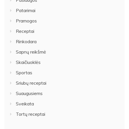
Paslaugos
Patarimai
Pramogos
Receptai
Rinkodara
Sapnų reikšmė
Skaičiuoklės
Sportas
Sriubų receptai
Suaugusiems
Sveikata
Tortų receptai