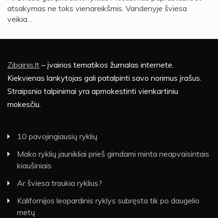
atsakymas ne toks vienareikšmis. Vandenyje šviesa
veikia…
Zibainis.lt
– įvairios tematikos žurnalas internete.
Kiekvienas lankytojas gali patalpinti savo norimus įrašus.
Straipsnio talpinimai yra apmokestinti vienkartiniu
mokesčiu.
10 pavojingiausių ryklių
Mako ryklių jaunikliai prieš gimdami minta neapvaisintais
kiaušiniais
Ar šviesa traukia ryklius?
Kalifornijos leopardinis ryklys subręsta tik po daugelio
metų