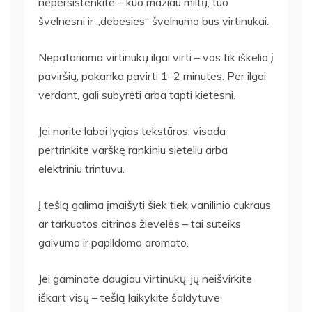
nepersistenkite – kuo mažiau miltų, tuo
švelnesni ir „debesies“ švelnumo bus virtinukai.
Nepatariama virtinukų ilgai virti – vos tik iškelia į
paviršių, pakanka pavirti 1–2 minutes. Per ilgai
verdant, gali subyrėti arba tapti kietesni.
Jei norite labai lygios tekstūros, visada
pertrinkite varškę rankiniu sieteliu arba
elektriniu trintuvu.
Į tešlą galima įmaišyti šiek tiek vanilinio cukraus
ar tarkuotos citrinos žievelės – tai suteiks
gaivumo ir papildomo aromato.
Jei gaminate daugiau virtinukų, jų neišvirkite
iškart visų – tešlą laikykite šaldytuve