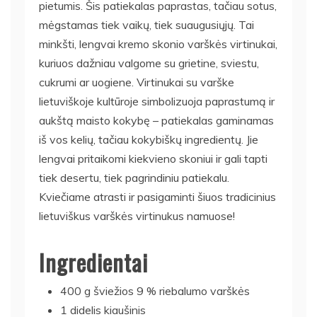
pietumis. Šis patiekalas paprastas, tačiau sotus,
mėgstamas tiek vaikų, tiek suaugusiųjų. Tai
minkšti, lengvai kremo skonio varškės virtinukai,
kuriuos dažniau valgome su grietine, sviestu,
cukrumi ar uogiene. Virtinukai su varške
lietuviškoje kultūroje simbolizuoja paprastumą ir
aukštą maisto kokybę – patiekalas gaminamas
iš vos kelių, tačiau kokybiškų ingredientų. Jie
lengvai pritaikomi kiekvieno skoniui ir gali tapti
tiek desertu, tiek pagrindiniu patiekalu.
Kviečiame atrasti ir pasigaminti šiuos tradicinius
lietuviškus varškės virtinukus namuose!
Ingredientai
400 g šviežios 9 % riebalumo varškės
1 didelis kiaušinis