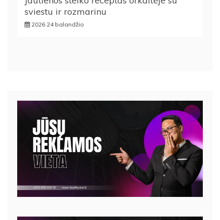
Jautienos steiko receptas orkaitėje su
sviestu ir rozmarinu
2026 24 balandžio