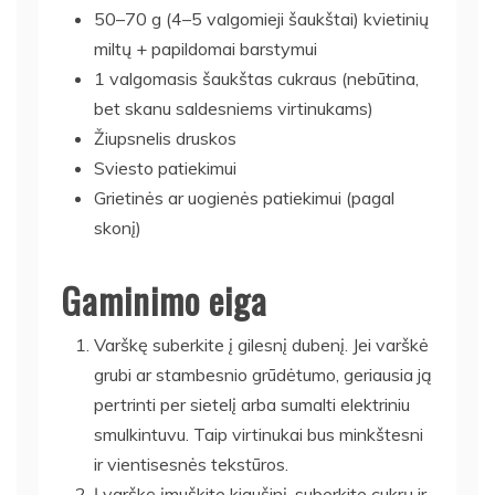
50–70 g (4–5 valgomieji šaukštai) kvietinių
miltų + papildomai barstymui
1 valgomasis šaukštas cukraus (nebūtina,
bet skanu saldesniems virtinukams)
Žiupsnelis druskos
Sviesto patiekimui
Grietinės ar uogienės patiekimui (pagal
skonį)
Gaminimo eiga
Varškę suberkite į gilesnį dubenį. Jei varškė
grubi ar stambesnio grūdėtumo, geriausia ją
pertrinti per sietelį arba sumalti elektriniu
smulkintuvu. Taip virtinukai bus minkštesni
ir vientisesnės tekstūros.
Į varškę įmuškite kiaušinį, suberkite cukrų ir