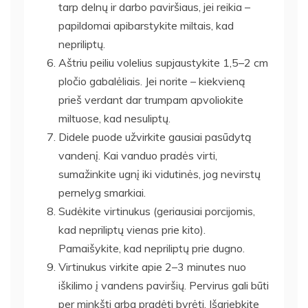
tarp delnų ir darbo paviršiaus, jei reikia –
papildomai apibarstykite miltais, kad
nepriliptų.
Aštriu peiliu volelius supjaustykite 1,5–2 cm
pločio gabalėliais. Jei norite – kiekvieną
prieš verdant dar trumpam apvoliokite
miltuose, kad nesuliptų.
Didele puode užvirkite gausiai pasūdytą
vandenį. Kai vanduo pradės virti,
sumažinkite ugnį iki vidutinės, jog nevirstų
pernelyg smarkiai.
Sudėkite virtinukus (geriausiai porcijomis,
kad nepriliptų vienas prie kito).
Pamaišykite, kad nepriliptų prie dugno.
Virtinukus virkite apie 2–3 minutes nuo
iškilimo į vandens paviršių. Pervirus gali būti
per minkšti arba pradėti byrėti. Išgriebkite