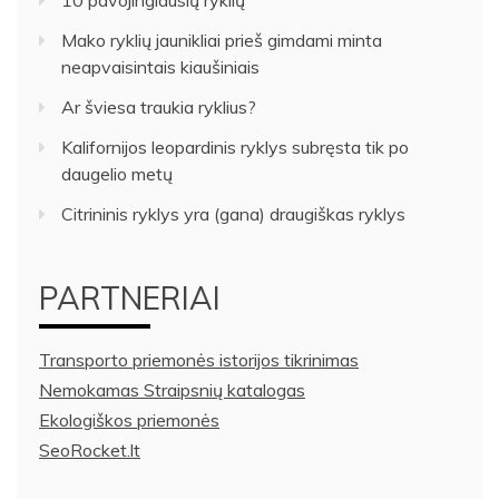
10 pavojingiausių ryklių
Mako ryklių jaunikliai prieš gimdami minta
neapvaisintais kiaušiniais
Ar šviesa traukia ryklius?
Kalifornijos leopardinis ryklys subręsta tik po
daugelio metų
Citrininis ryklys yra (gana) draugiškas ryklys
PARTNERIAI
Transporto priemonės istorijos tikrinimas
Nemokamas Straipsnių katalogas
Ekologiškos priemonės
SeoRocket.lt