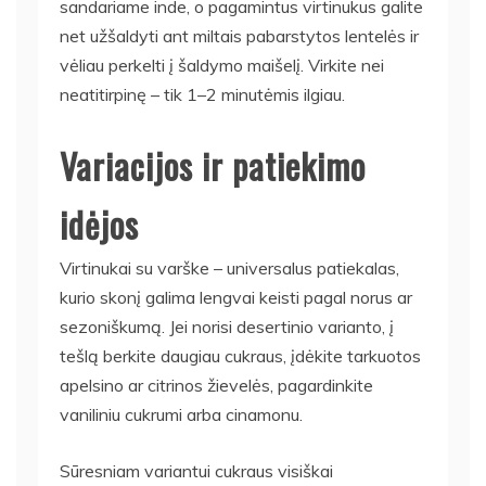
sandariame inde, o pagamintus virtinukus galite
net užšaldyti ant miltais pabarstytos lentelės ir
vėliau perkelti į šaldymo maišelį. Virkite nei
neatitirpinę – tik 1–2 minutėmis ilgiau.
Variacijos ir patiekimo
idėjos
Virtinukai su varške – universalus patiekalas,
kurio skonį galima lengvai keisti pagal norus ar
sezoniškumą. Jei norisi desertinio varianto, į
tešlą berkite daugiau cukraus, įdėkite tarkuotos
apelsino ar citrinos žievelės, pagardinkite
vaniliniu cukrumi arba cinamonu.
Sūresniam variantui cukraus visiškai