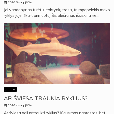
2026 5 rugpjūčio
Jei vandenynas turėtų lenktynių trasą, trumpapelekis mako
ryklys joje iškart pirmuotų. Šis plėšrūnas išsiskiria ne…
Įdomu
AR ŠVIESA TRAUKIA RYKLIUS?
2026 4 rugpjūčio
Ar šviesa gali pritraukti ryklius? Klausimas paprastas, bet