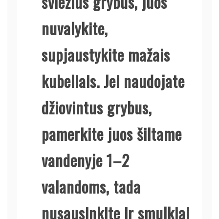
šviežius grybus, juos
nuvalykite,
supjaustykite mažais
kubeliais. Jei naudojate
džiovintus grybus,
pamerkite juos šiltame
vandenyje 1–2
valandoms, tada
nusausinkite ir smulkiai