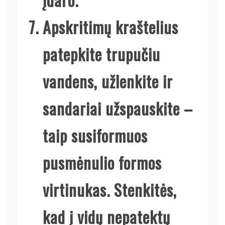
Apskritimų kraštelius
patepkite trupučiu
vandens, užlenkite ir
sandariai užspauskite –
taip susiformuos
pusmėnulio formos
virtinukas. Stenkitės,
kad į vidų nepatektų