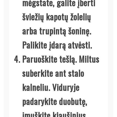
mėgstate, galite įberti
šviežių kapotų žolelių
arba trupintą šoninę.
Palikite įdarą atvėsti.
Paruoškite tešlą.
Miltus
suberkite ant stalo
kalneliu. Viduryje
padarykite duobutę,
įmuškite kiaušinius,