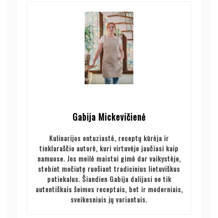
Gabija Mickevičienė
Kulinarijos entuziastė, receptų kūrėja ir
tinklaraščio autorė, kuri virtuvėje jaučiasi kaip
namuose. Jos meilė maistui gimė dar vaikystėje,
stebint močiutę ruošiant tradicinius lietuviškus
patiekalus. Šiandien Gabija dalijasi ne tik
autentiškais šeimos receptais, bet ir moderniais,
sveikesniais jų variantais.