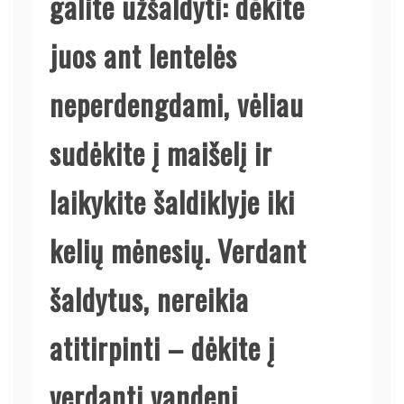
galite užšaldyti: dėkite
juos ant lentelės
neperdengdami, vėliau
sudėkite į maišelį ir
laikykite šaldiklyje iki
kelių mėnesių. Verdant
šaldytus, nereikia
atitirpinti – dėkite į
verdantį vandenį.