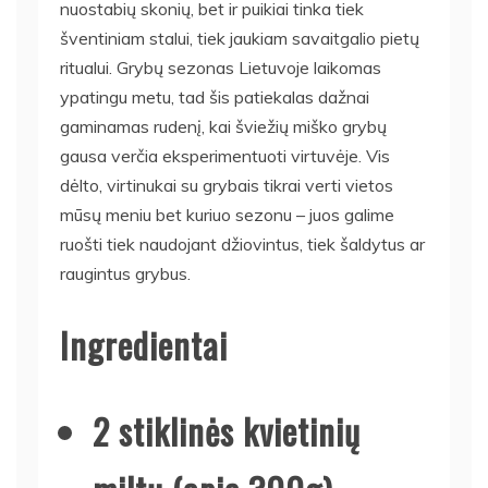
nuostabių skonių, bet ir puikiai tinka tiek
šventiniam stalui, tiek jaukiam savaitgalio pietų
ritualui. Grybų sezonas Lietuvoje laikomas
ypatingu metu, tad šis patiekalas dažnai
gaminamas rudenį, kai šviežių miško grybų
gausa verčia eksperimentuoti virtuvėje. Vis
dėlto, virtinukai su grybais tikrai verti vietos
mūsų meniu bet kuriuo sezonu – juos galime
ruošti tiek naudojant džiovintus, tiek šaldytus ar
raugintus grybus.
Ingredientai
2 stiklinės kvietinių