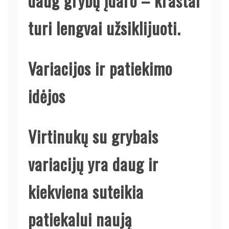
daug grybų įdaro – kraštai
turi lengvai užsiklijuoti.
Variacijos ir patiekimo
idėjos
Virtinukų su grybais
variacijų yra daug ir
kiekviena suteikia
patiekalui naują