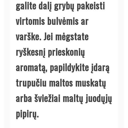
galite dalį grybų pakeisti
virtomis bulvėmis ar
varške. Jei mėgstate
ryškesnį prieskonių
aromatą, papildykite įdarą
trupučiu maltos muskatų
arba šviežiai maltų juodųjų
pipirų.