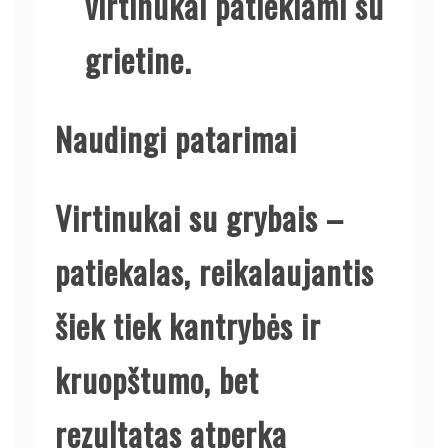
virtinukai patiekiami su
grietine.
Naudingi patarimai
Virtinukai su grybais –
patiekalas, reikalaujantis
šiek tiek kantrybės ir
kruopštumo, bet
rezultatas atperka