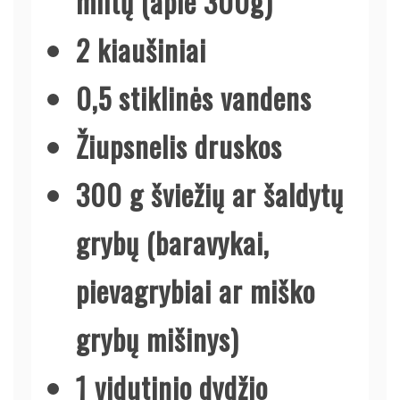
miltų (apie 300g)
2 kiaušiniai
0,5 stiklinės vandens
Žiupsnelis druskos
300 g šviežių ar šaldytų
grybų (baravykai,
pievagrybiai ar miško
grybų mišinys)
1 vidutinio dydžio