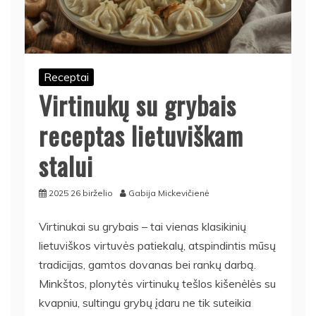
Receptai
Virtinukų su grybais
receptas lietuviškam
stalui
2025 26 birželio
Gabija Mickevičienė
Virtinukai su grybais – tai vienas klasikinių
lietuviškos virtuvės patiekalų, atspindintis mūsų
tradicijas, gamtos dovanas bei rankų darbą.
Minkštos, plonytės virtinukų tešlos kišenėlės su
kvapniu, sultingu grybų įdaru ne tik suteikia