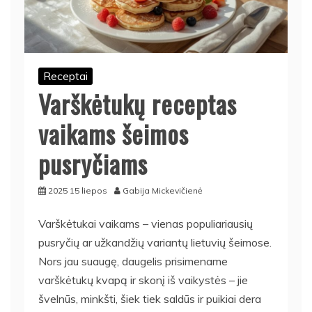
Receptai
Varškėtukų receptas
vaikams šeimos
pusryčiams
2025 15 liepos
Gabija Mickevičienė
Varškėtukai vaikams – vienas populiariausių
pusryčių ar užkandžių variantų lietuvių šeimose.
Nors jau suaugę, daugelis prisimename
varškėtukų kvapą ir skonį iš vaikystės – jie
švelnūs, minkšti, šiek tiek saldūs ir puikiai dera