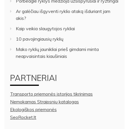
Porbeagle ryklys medžioja užsispyrusiai ir ryžtingai
Ar galėčiau išgyventi ryklio ataką išduriant jam
akis?
Kaip veikia slaugytojos rykliai
10 pavojingiausių ryklių
Mako ryklių jaunikliai prieš gimdami minta
neapvaisintais kiaušiniais
PARTNERIAI
Transporto priemonės istorijos tikrinimas
Nemokamas Straipsnių katalogas
Ekologiškos priemonės
SeoRocket.lt