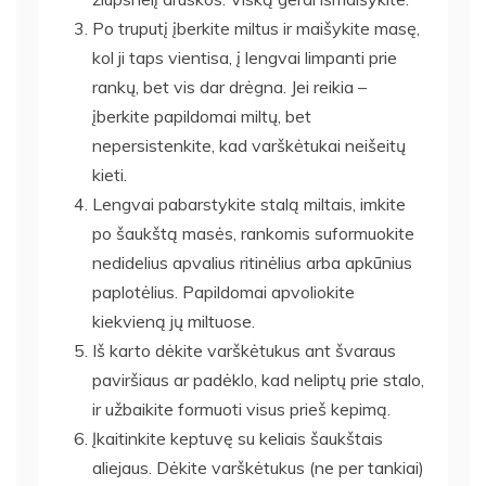
Po truputį įberkite miltus ir maišykite masę,
kol ji taps vientisa, į lengvai limpanti prie
rankų, bet vis dar drėgna. Jei reikia –
įberkite papildomai miltų, bet
nepersistenkite, kad varškėtukai neišeitų
kieti.
Lengvai pabarstykite stalą miltais, imkite
po šaukštą masės, rankomis suformuokite
nedidelius apvalius ritinėlius arba apkūnius
paplotėlius. Papildomai apvoliokite
kiekvieną jų miltuose.
Iš karto dėkite varškėtukus ant švaraus
paviršiaus ar padėklo, kad neliptų prie stalo,
ir užbaikite formuoti visus prieš kepimą.
Įkaitinkite keptuvę su keliais šaukštais
aliejaus. Dėkite varškėtukus (ne per tankiai)