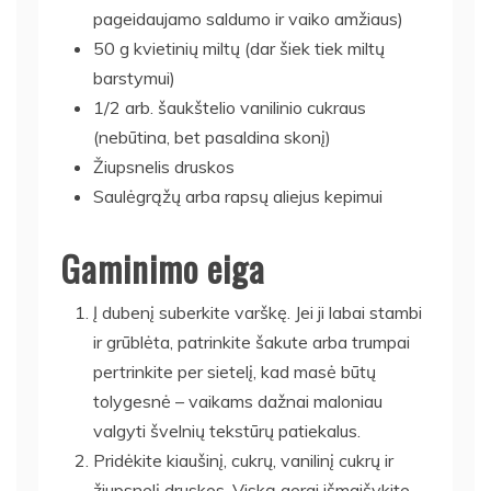
pageidaujamo saldumo ir vaiko amžiaus)
50 g kvietinių miltų (dar šiek tiek miltų
barstymui)
1/2 arb. šaukštelio vanilinio cukraus
(nebūtina, bet pasaldina skonį)
Žiupsnelis druskos
Saulėgrąžų arba rapsų aliejus kepimui
Gaminimo eiga
Į dubenį suberkite varškę. Jei ji labai stambi
ir grūblėta, patrinkite šakute arba trumpai
pertrinkite per sietelį, kad masė būtų
tolygesnė – vaikams dažnai maloniau
valgyti švelnių tekstūrų patiekalus.
Pridėkite kiaušinį, cukrų, vanilinį cukrų ir
žiupsnelį druskos. Viską gerai išmaišykite.