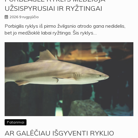
UŽSISPYRUSIAI IR RYŽTINGAI
2026 9 rugpjūčio
Porbigilis ryklys iš pirmo žvilgsnio atrodo gana nedidelis,
bet jo medžioklė labai ryžtinga. Šis ryklys…
Patarimai
AR GALĖČIAU IŠGYVENTI RYKLIO