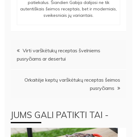
patiekalus. Šiandien Gabija dalijasi ne tik
autentiškais šeimos receptais, bet ir moderniais,
sveikesniais jų variantais.
Navigacija
Virti varškėtukų receptas švelniems
pusryčiams ar desertui
tarp
įrašų
Orkaitėje keptų varškėtukų receptas šeimos
pusryčiams
JUMS GALI PATIKTI TAI -