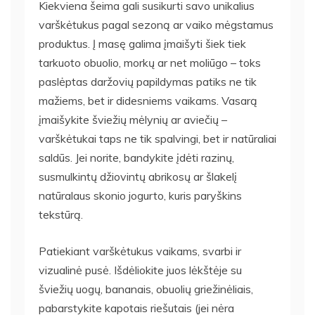
Kiekviena šeima gali susikurti savo unikalius
varškėtukus pagal sezoną ar vaiko mėgstamus
produktus. Į masę galima įmaišyti šiek tiek
tarkuoto obuolio, morkų ar net moliūgo – toks
paslėptas daržovių papildymas patiks ne tik
mažiems, bet ir didesniems vaikams. Vasarą
įmaišykite šviežių mėlynių ar aviečių –
varškėtukai taps ne tik spalvingi, bet ir natūraliai
saldūs. Jei norite, bandykite įdėti razinų,
susmulkintų džiovintų abrikosų ar šlakelį
natūralaus skonio jogurto, kuris paryškins
tekstūrą.
Patiekiant varškėtukus vaikams, svarbi ir
vizualinė pusė. Išdėliokite juos lėkštėje su
šviežių uogų, bananais, obuolių griežinėliais,
pabarstykite kapotais riešutais (jei nėra