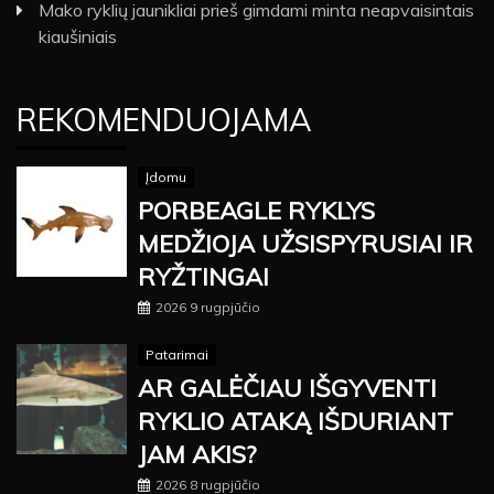
Mako ryklių jaunikliai prieš gimdami minta neapvaisintais
kiaušiniais
REKOMENDUOJAMA
Įdomu
PORBEAGLE RYKLYS
MEDŽIOJA UŽSISPYRUSIAI IR
RYŽTINGAI
2026 9 rugpjūčio
Patarimai
AR GALĖČIAU IŠGYVENTI
RYKLIO ATAKĄ IŠDURIANT
JAM AKIS?
2026 8 rugpjūčio