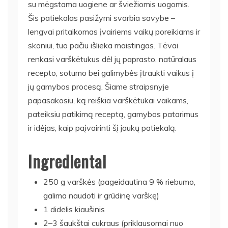
su mėgstama uogiene ar šviežiomis uogomis.
Šis patiekalas pasižymi svarbia savybe –
lengvai pritaikomas įvairiems vaikų poreikiams ir
skoniui, tuo pačiu išlieka maistingas. Tėvai
renkasi varškėtukus dėl jų paprasto, natūralaus
recepto, sotumo bei galimybės įtraukti vaikus į
jų gamybos procesą. Šiame straipsnyje
papasakosiu, ką reiškia varškėtukai vaikams,
pateiksiu patikimą receptą, gamybos patarimus
ir idėjas, kaip paįvairinti šį jaukų patiekalą.
Ingredientai
250 g varškės (pageidautina 9 % riebumo,
galima naudoti ir grūdinę varškę)
1 didelis kiaušinis
2–3 šaukštai cukraus (priklausomai nuo