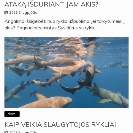
ATAKĄ IŠDURIANT JAM AKIS?
2026 8 rugpjūčio
Ar galima išsigelbėti nuo ryklio užpuolimo, jei taikytumeisi į
akis? Pagrindinės mintys Susidūrus su rykliu,…
Įdomu
KAIP VEIKIA SLAUGYTOJOS RYKLIAI
2026 7 rugpjūčio