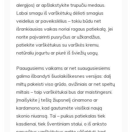
alergijos) ar apšlakstykite trupučiu medaus.
Labai smagu iš varškėtukų dėlioti smagius
veidelius ar paveikslėlius – tokiu būdu net
išrankiausias vaikas noriai ragaus patiekalą. Jei
norite paįvairinti pusryčius ar užkandžius,
patiekite varškėtukus su varškės kremu,
natūraliu jogurtu ar piurė iš šviežių uogų.
Paaugusiems vaikams ar net suaugusiesiems
galima išbandyti šiuolaikiškesnes versijas: dalį
miltų pakeisti viso grūdo, avižiniais ar net speltų
miltais – taip varškėtukai bus dar maistingesni.
Įmaišykite į tešlą žiupsnelį cinamono ar
kardamono, kad gautumėte visiškai naują
skonio niuansą. Tai – puikus patiekalas tiek
kasdienai, tiek šventiniam stalui, o iš anksto
paruoštus varškėtukus galite užšaldyti, kad