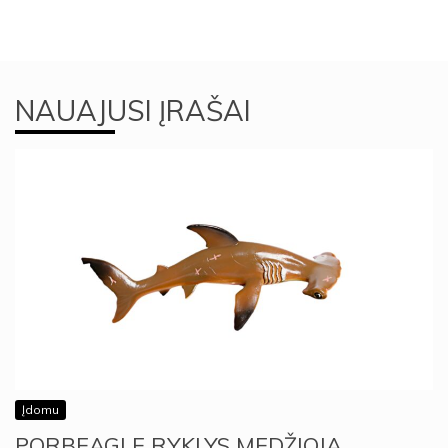
NAUAJUSI ĮRAŠAI
Įdomu
PORBEAGLE RYKLYS MEDŽIOJA