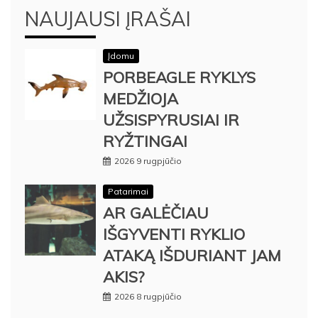
NAUJAUSI ĮRAŠAI
Įdomu
PORBEAGLE RYKLYS
MEDŽIOJA
UŽSISPYRUSIAI IR
RYŽTINGAI
2026 9 rugpjūčio
Patarimai
AR GALĖČIAU
IŠGYVENTI RYKLIO
ATAKĄ IŠDURIANT JAM
AKIS?
2026 8 rugpjūčio