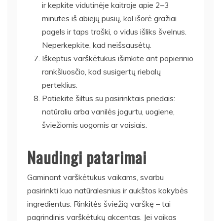
ir kepkite vidutinėje kaitroje apie 2–3
minutes iš abiejų pusių, kol išorė gražiai
pagels ir taps traški, o vidus išliks švelnus.
Neperkepkite, kad neišsausėtų.
Iškeptus varškėtukus išimkite ant popierinio
rankšluosčio, kad susigertų riebalų
perteklius.
Patiekite šiltus su pasirinktais priedais:
natūraliu arba vanilės jogurtu, uogiene,
šviežiomis uogomis ar vaisiais.
Naudingi patarimai
Gaminant varškėtukus vaikams, svarbu
pasirinkti kuo natūralesnius ir aukštos kokybės
ingredientus. Rinkitės šviežią varškę – tai
pagrindinis varškėtukų akcentas. Jei vaikas