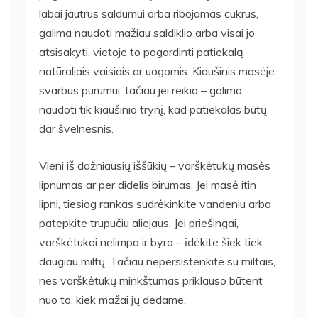
labai jautrus saldumui arba ribojamas cukrus,
galima naudoti mažiau saldiklio arba visai jo
atsisakyti, vietoje to pagardinti patiekalą
natūraliais vaisiais ar uogomis. Kiaušinis masėje
svarbus purumui, tačiau jei reikia – galima
naudoti tik kiaušinio trynį, kad patiekalas būtų
dar švelnesnis.
Vieni iš dažniausių iššūkių – varškėtukų masės
lipnumas ar per didelis birumas. Jei masė itin
lipni, tiesiog rankas sudrėkinkite vandeniu arba
patepkite trupučiu aliejaus. Jei priešingai,
varškėtukai nelimpa ir byra – įdėkite šiek tiek
daugiau miltų. Tačiau nepersistenkite su miltais,
nes varškėtukų minkštumas priklauso būtent
nuo to, kiek mažai jų dedame.