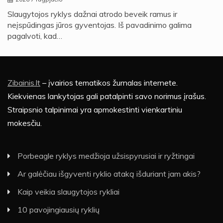
Slaugytojos ryklys dažnai atrodo beveik ramus ir
neįspūdingas jūros gyventojas. Iš pavadinimo galima
pagalvoti, kad…
Zibainis.lt
– įvairios tematikos žurnalas internete.
Kiekvienas lankytojas gali patalpinti savo norimus įrašus.
Straipsnio talpinimai yra apmokestinti vienkartiniu
mokesčiu.
Porbeagle ryklys medžioja užsispyrusiai ir ryžtingai
Ar galėčiau išgyventi ryklio ataką išduriant jam akis?
Kaip veikia slaugytojos rykliai
10 pavojingiausių ryklių