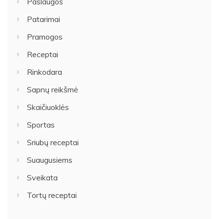
Paslaugos
Patarimai
Pramogos
Receptai
Rinkodara
Sapnų reikšmė
Skaičiuoklės
Sportas
Sriubų receptai
Suaugusiems
Sveikata
Tortų receptai