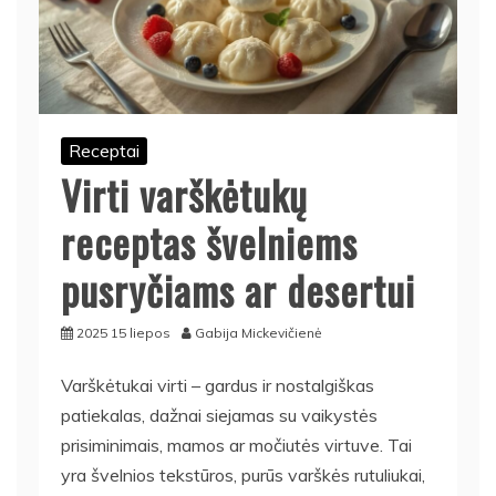
Receptai
Virti varškėtukų
receptas švelniems
pusryčiams ar desertui
2025 15 liepos
Gabija Mickevičienė
Varškėtukai virti – gardus ir nostalgiškas
patiekalas, dažnai siejamas su vaikystės
prisiminimais, mamos ar močiutės virtuve. Tai
yra švelnios tekstūros, purūs varškės rutuliukai,