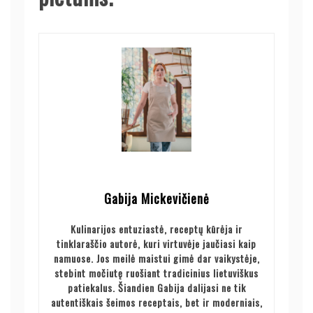
Gabija Mickevičienė
Kulinarijos entuziastė, receptų kūrėja ir
tinklaraščio autorė, kuri virtuvėje jaučiasi kaip
namuose. Jos meilė maistui gimė dar vaikystėje,
stebint močiutę ruošiant tradicinius lietuviškus
patiekalus. Šiandien Gabija dalijasi ne tik
autentiškais šeimos receptais, bet ir moderniais,