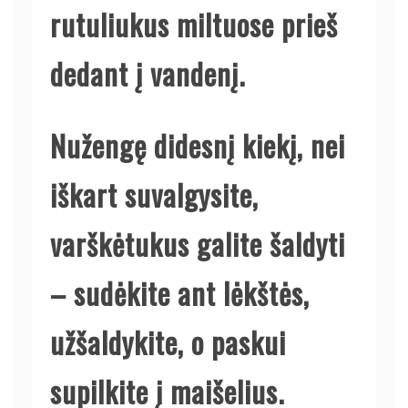
rutuliukus miltuose prieš
dedant į vandenį.
Nužengę didesnį kiekį, nei
iškart suvalgysite,
varškėtukus galite šaldyti
– sudėkite ant lėkštės,
užšaldykite, o paskui
supilkite į maišelius.