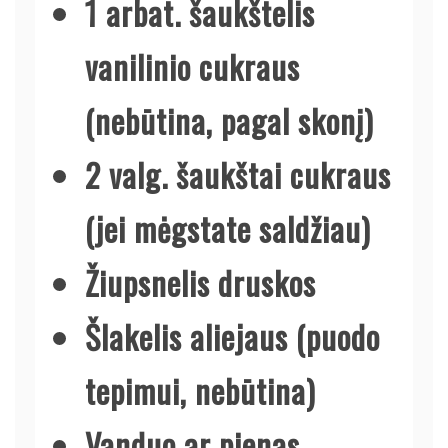
1 arbat. šaukštelis
vanilinio cukraus
(nebūtina, pagal skonį)
2 valg. šaukštai cukraus
(jei mėgstate saldžiau)
Žiupsnelis druskos
Šlakelis aliejaus (puodo
tepimui, nebūtina)
Vanduo ar pienas