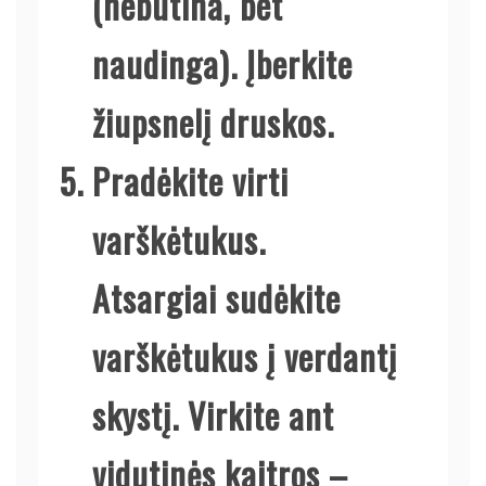
(nebūtina, bet
naudinga). Įberkite
žiupsnelį druskos.
Pradėkite virti
varškėtukus.
Atsargiai sudėkite
varškėtukus į verdantį
skystį. Virkite ant
vidutinės kaitros –