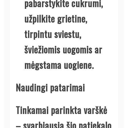
pabarstykite cukrumi,
užpilkite grietine,
tirpintu sviestu,
šviežiomis uogomis ar
mėgstama uogiene.
Naudingi patarimai
Tinkamai parinkta varškė
– svarbiausia šio patiekalo