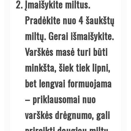
Įmaišykite miltus.
Pradėkite nuo 4 šaukštų
miltų. Gerai išmaišykite.
Varškės masė turi būti
minkšta, šiek tiek lipni,
bet lengvai formuojama
– priklausomai nuo
varškės drėgnumo, gali
prireikti daugiau miltų.