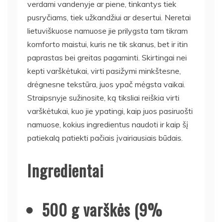
verdami vandenyje ar piene, tinkantys tiek
pusryčiams, tiek užkandžiui ar desertui. Neretai
lietuviškuose namuose jie prilygsta tam tikram
komforto maistui, kuris ne tik skanus, bet ir itin
paprastas bei greitas pagaminti. Skirtingai nei
kepti varškėtukai, virti pasižymi minkštesne,
drėgnesne tekstūra, juos ypač mėgsta vaikai.
Straipsnyje sužinosite, ką tiksliai reiškia virti
varškėtukai, kuo jie ypatingi, kaip juos pasiruošti
namuose, kokius ingredientus naudoti ir kaip šį
patiekalą patiekti pačiais įvairiausiais būdais.
Ingredientai
500 g varškės (9%