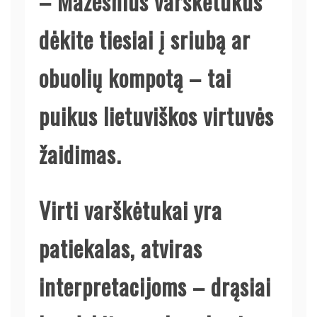
– Mažesnius varškėtukus
dėkite tiesiai į sriubą ar
obuolių kompotą – tai
puikus lietuviškos virtuvės
žaidimas.
Virti varškėtukai yra
patiekalas, atviras
interpretacijoms – drąsiai