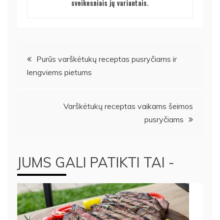
sveikesniais jų variantais.
Navigacija
Purūs varškėtukų receptas pusryčiams ir
lengviems pietums
tarp
įrašų
Varškėtukų receptas vaikams šeimos
pusryčiams
JUMS GALI PATIKTI TAI -