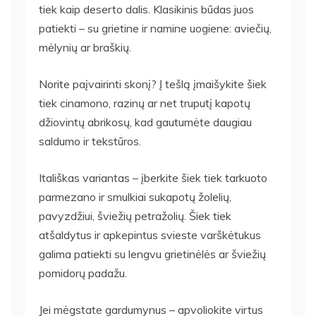
tiek kaip deserto dalis. Klasikinis būdas juos
patiekti – su grietine ir namine uogiene: aviečių,
mėlynių ar braškių.
Norite paįvairinti skonį? Į tešlą įmaišykite šiek
tiek cinamono, razinų ar net truputį kapotų
džiovintų abrikosų, kad gautumėte daugiau
saldumo ir tekstūros.
Itališkas variantas – įberkite šiek tiek tarkuoto
parmezano ir smulkiai sukapotų žolelių,
pavyzdžiui, šviežių petražolių. Šiek tiek
atšaldytus ir apkepintus svieste varškėtukus
galima patiekti su lengvu grietinėlės ar šviežių
pomidorų padažu.
Jei mėgstate gardumynus – apvoliokite virtus