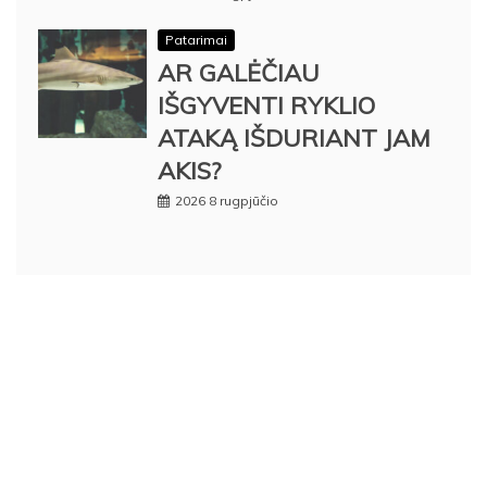
Patarimai
AR GALĖČIAU
IŠGYVENTI RYKLIO
ATAKĄ IŠDURIANT JAM
AKIS?
2026 8 rugpjūčio