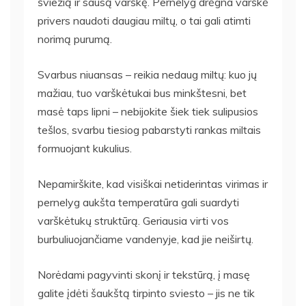
šviežią ir sausą varškę. Pernelyg drėgna varškė
privers naudoti daugiau miltų, o tai gali atimti
norimą purumą.
Svarbus niuansas – reikia nedaug miltų: kuo jų
mažiau, tuo varškėtukai bus minkštesni, bet
masė taps lipni – nebijokite šiek tiek sulipusios
tešlos, svarbu tiesiog pabarstyti rankas miltais
formuojant kukulius.
Nepamirškite, kad visiškai netiderintas virimas ir
pernelyg aukšta temperatūra gali suardyti
varškėtukų struktūrą. Geriausia virti vos
burbuliuojančiame vandenyje, kad jie neiširtų.
Norėdami pagyvinti skonį ir tekstūrą, į masę
galite įdėti šaukštą tirpinto sviesto – jis ne tik