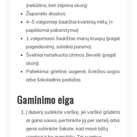
(nebūtina, bet stiprina skonį)
Žiupsnelis druskos
4–5 valgomieji šaukštai kvietinių miltų (+
papildomai pabarstymui)
1 valgomasis šaukštas manų kruopų (pagal
pageidavimą, suteikia purumo)
Švelniai nutarkuota citrinos žievelė (pagal
skonį)
Patiekimui: grietinė, uogienė, šviežios uogos
arba šokoladinis padažas
Gaminimo eiga
Į dubenį sudėkite varškę. Jei varškė grūdėta
ar gana sausa, pertrinkite ją per sietelį arba
gerai sutrinkite šakute, kad masė būtų
vientisa ir be gumulėlių. Tai svarbus