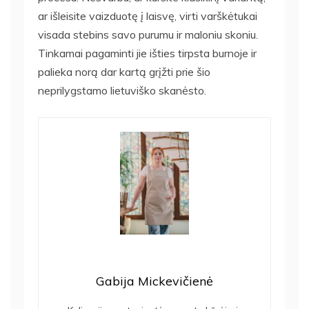
ar išleisite vaizduotę į laisvę, virti varškėtukai
visada stebins savo purumu ir maloniu skoniu.
Tinkamai pagaminti jie išties tirpsta burnoje ir
palieka norą dar kartą grįžti prie šio
neprilygstamo lietuviško skanėsto.
Gabija Mickevičienė