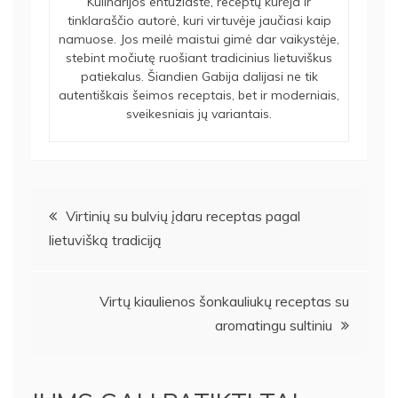
Kulinarijos entuziastė, receptų kūrėja ir
tinklaraščio autorė, kuri virtuvėje jaučiasi kaip
namuose. Jos meilė maistui gimė dar vaikystėje,
stebint močiutę ruošiant tradicinius lietuviškus
patiekalus. Šiandien Gabija dalijasi ne tik
autentiškais šeimos receptais, bet ir moderniais,
sveikesniais jų variantais.
Navigacija
Virtinių su bulvių įdaru receptas pagal
lietuvišką tradiciją
tarp
įrašų
Virtų kiaulienos šonkauliukų receptas su
aromatingu sultiniu