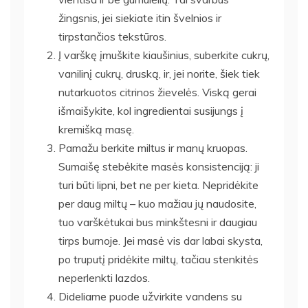
žingsnis, jei siekiate itin švelnios ir
tirpstančios tekstūros.
Į varškę įmuškite kiaušinius, suberkite cukrų,
vanilinį cukrų, druską, ir, jei norite, šiek tiek
nutarkuotos citrinos žievelės. Viską gerai
išmaišykite, kol ingredientai susijungs į
kremišką masę.
Pamažu berkite miltus ir manų kruopas.
Sumaišę stebėkite masės konsistenciją: ji
turi būti lipni, bet ne per kieta. Nepridėkite
per daug miltų – kuo mažiau jų naudosite,
tuo varškėtukai bus minkštesni ir daugiau
tirps burnoje. Jei masė vis dar labai skysta,
po truputį pridėkite miltų, tačiau stenkitės
neperlenkti lazdos.
Dideliame puode užvirkite vandens su