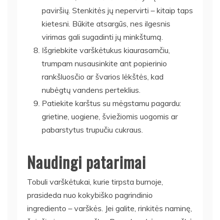
paviršių. Stenkitės jų nepervirti – kitaip taps
kietesni. Būkite atsargūs, nes ilgesnis
virimas gali sugadinti jų minkštumą.
Išgriebkite varškėtukus kiaurasamčiu,
trumpam nusausinkite ant popierinio
rankšluosčio ar švarios lėkštės, kad
nubėgtų vandens perteklius.
Patiekite karštus su mėgstamu pagardu:
grietine, uogiene, šviežiomis uogomis ar
pabarstytus trupučiu cukraus.
Naudingi patarimai
Tobuli varškėtukai, kurie tirpsta burnoje,
prasideda nuo kokybiško pagrindinio
ingrediento – varškės. Jei galite, rinkitės naminę,