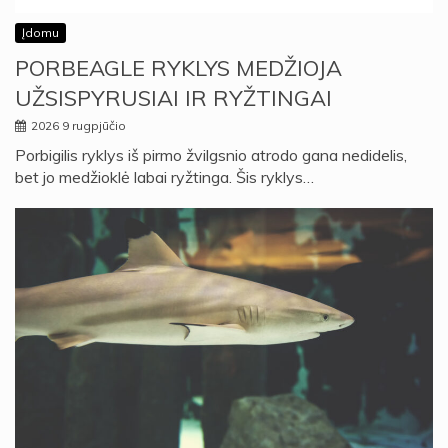
Įdomu
PORBEAGLE RYKLYS MEDŽIOJA
UŽSISPYRUSIAI IR RYŽTINGAI
2026 9 rugpjūčio
Porbigilis ryklys iš pirmo žvilgsnio atrodo gana nedidelis,
bet jo medžioklė labai ryžtinga. Šis ryklys…