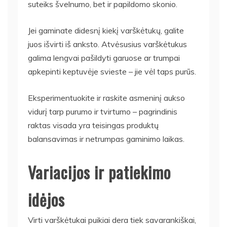
suteiks švelnumo, bet ir papildomo skonio.
Jei gaminate didesnį kiekį varškėtukų, galite
juos išvirti iš anksto. Atvėsusius varškėtukus
galima lengvai pašildyti garuose ar trumpai
apkepinti keptuvėje svieste – jie vėl taps purūs.
Eksperimentuokite ir raskite asmeninį aukso
vidurį tarp purumo ir tvirtumo – pagrindinis
raktas visada yra teisingas produktų
balansavimas ir netrumpas gaminimo laikas.
Variacijos ir patiekimo
idėjos
Virti varškėtukai puikiai dera tiek savarankiškai,