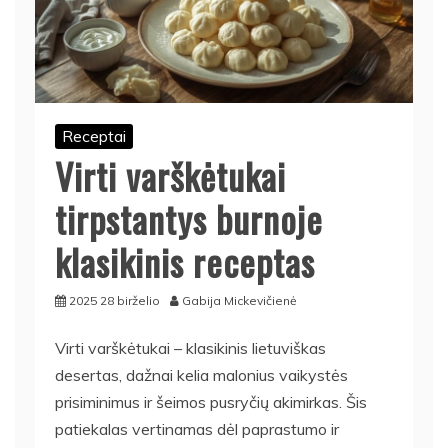
Receptai
Virti varškėtukai
tirpstantys burnoje
klasikinis receptas
2025 28 birželio
Gabija Mickevičienė
Virti varškėtukai – klasikinis lietuviškas
desertas, dažnai kelia malonius vaikystės
prisiminimus ir šeimos pusryčių akimirkas. Šis
patiekalas vertinamas dėl paprastumo ir