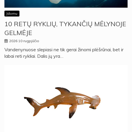
Įdomu
10 RETŲ RYKLIŲ, TYKANČIŲ MĖLYNOJE
GELMĖJE
2026 10 rugpjūčio
Vandenynuose slepiasi ne tik gerai žinomi plėšrūnai, bet ir
labai reti rykliai. Dalis jų yra…