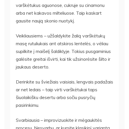
varškėtukus aguonose, cukruje su cinamonu
arba net kakavos milteliuose. Taip kaskart
gausite naują skonio nuotykį.
Veikliausiems – užšaldykite žalią varškėtukų
masę rutuliukais ant atskiros lentelės, o vėliau
supilkite į maišelį šaldiklyje. Tokius pusgaminius
galėsite greitai išvirti, kai tik užsinorėsite šilto ir
jaukaus deserto.
Derinkite su šviežiais vaisiais, lengvais padažais
ar net ledais – taip virti varškėtukai taps
šiuolaikišku desertu arba sočiu pusryčių
pasirinkimu.
Svarbiausia – improvizuokite ir mėgaukitės
procesu. Nesvarbu, ar kursite klasikinį variantą,