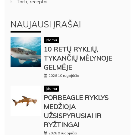
Tortų receptai
NAUJAUSI ĮRAŠAI
Įdomu
10 RETŲ RYKLIŲ,
TYKANČIŲ MĖLYNOJE
GELMĖJE
2026 10 rugpjūčio
Įdomu
PORBEAGLE RYKLYS
MEDŽIOJA
UŽSISPYRUSIAI IR
RYŽTINGAI
2026 9 rugpjūčio