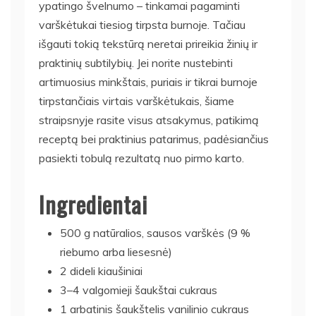
ypatingo švelnumo – tinkamai pagaminti
varškėtukai tiesiog tirpsta burnoje. Tačiau
išgauti tokią tekstūrą neretai prireikia žinių ir
praktinių subtilybių. Jei norite nustebinti
artimuosius minkštais, puriais ir tikrai burnoje
tirpstančiais virtais varškėtukais, šiame
straipsnyje rasite visus atsakymus, patikimą
receptą bei praktinius patarimus, padėsiančius
pasiekti tobulą rezultatą nuo pirmo karto.
Ingredientai
500 g natūralios, sausos varškės (9 %
riebumo arba liesesnė)
2 dideli kiaušiniai
3–4 valgomieji šaukštai cukraus
1 arbatinis šaukštelis vanilinio cukraus