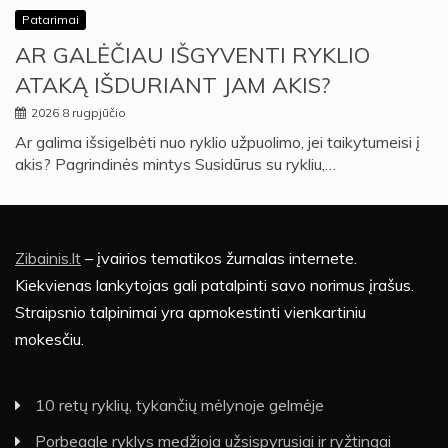
Patarimai
AR GALĖČIAU IŠGYVENTI RYKLIO
ATAKĄ IŠDURIANT JAM AKIS?
2026 8 rugpjūčio
Ar galima išsigelbėti nuo ryklio užpuolimo, jei taikytumeisi į
akis? Pagrindinės mintys Susidūrus su rykliu,…
Zibainis.lt
– įvairios tematikos žurnalas internete.
Kiekvienas lankytojas gali patalpinti savo norimus įrašus.
Straipsnio talpinimai yra apmokestinti vienkartiniu
mokesčiu.
10 retų ryklių, tykančių mėlynoje gelmėje
Porbeagle ryklys medžioja užsispyrusiai ir ryžtingai