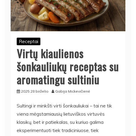
Receptai
Virtų kiaulienos
šonkauliukų receptas su
aromatingu sultiniu
2025 28 birželio
Gabija Mickevičienė
Sultingi ir minkšti virti šonkauliukai – tai ne tik
viena mėgstamiausių lietuviškos virtuvės
klasikų, bet ir patiekalas, su kuriuo galima
eksperimentuoti tiek tradiciniuose, tiek