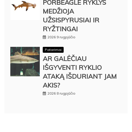
PORBEAGLE RYKLYS
MEDŽIOJA
UŽSISPYRUSIAI IR
RYŽTINGAI
2026 9 rugpjūčio
Patarimai
AR GALĖČIAU
IŠGYVENTI RYKLIO
ATAKĄ IŠDURIANT JAM
AKIS?
2026 8 rugpjūčio