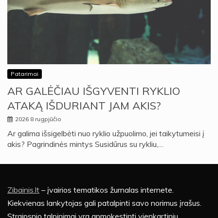
Patarimai
AR GALĖČIAU IŠGYVENTI RYKLIO
ATAKĄ IŠDURIANT JAM AKIS?
2026 8 rugpjūčio
Ar galima išsigelbėti nuo ryklio užpuolimo, jei taikytumeisi į
akis? Pagrindinės mintys Susidūrus su rykliu,…
Zibainis.lt
– įvairios tematikos žurnalas internete.
Kiekvienas lankytojas gali patalpinti savo norimus įrašus.
Straipsnio talpinimai yra apmokestinti vienkartiniu