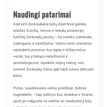
Naudingi patarimai
Kad virti šonkauliukai būtų išskirtinai gardūs,
rinkitės šviežią, mėsos ir riebalų proporciją
turinčią šonkaulių juostą – tai suteiks patiekalui
sultingumo ir minkštumo. Virimo metu stenkitės
neskubinti proceso: kuo ilgiau ir lėčiau mėsa
verda, tuo ji tampa minkštesnė ir
aromatingesnė. Apeikite stiprų virimą, nes
tuomet šonkaulių mėsa gali tapti sausa arba per
kieta.
Putas, susidariusias virimo pradžioje, būtinai
nugriebkite – taip sultinys bus skaidrus ir švarus,
ypač jei valgysite su sultiniu ar naudosite jį kitų