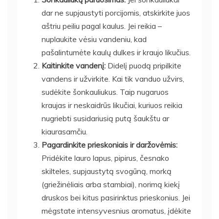
dar ne supjaustyti porcijomis, atskirkite juos
aštriu peiliu pagal kaulus. Jei reikia –
nuplaukite vėsiu vandeniu, kad
pašalintumėte kaulų dulkes ir kraujo likučius.
Kaitinkite vandenį:
Didelį puodą pripilkite
vandens ir užvirkite. Kai tik vanduo užvirs,
sudėkite šonkauliukus. Taip nugaruos
kraujas ir neskaidrūs likučiai, kuriuos reikia
nugriebti susidariusią putą šaukštu ar
kiaurasamčiu.
Pagardinkite prieskoniais ir daržovėmis:
Pridėkite lauro lapus, pipirus, česnako
skilteles, supjaustytą svogūną, morką
(griežinėliais arba stambiai), norimą kiekį
druskos bei kitus pasirinktus prieskonius. Jei
mėgstate intensyvesnius aromatus, įdėkite