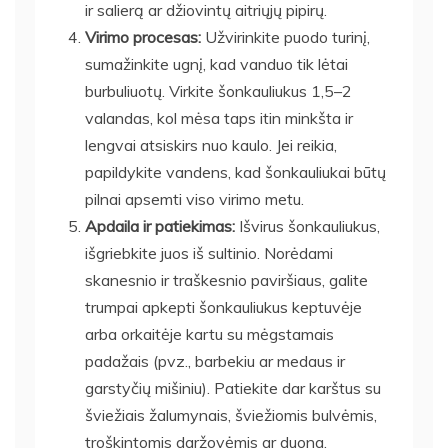
ir salierą ar džiovintų aitriųjų pipirų.
Virimo procesas:
Užvirinkite puodo turinį,
sumažinkite ugnį, kad vanduo tik lėtai
burbuliuotų. Virkite šonkauliukus 1,5–2
valandas, kol mėsa taps itin minkšta ir
lengvai atsiskirs nuo kaulo. Jei reikia,
papildykite vandens, kad šonkauliukai būtų
pilnai apsemti viso virimo metu.
Apdaila ir patiekimas:
Išvirus šonkauliukus,
išgriebkite juos iš sultinio. Norėdami
skanesnio ir traškesnio paviršiaus, galite
trumpai apkepti šonkauliukus keptuvėje
arba orkaitėje kartu su mėgstamais
padažais (pvz., barbekiu ar medaus ir
garstyčių mišiniu). Patiekite dar karštus su
šviežiais žalumynais, šviežiomis bulvėmis,
troškintomis daržovėmis ar duona.