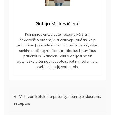
Gabija Mickevičienė
Kulinarijos entuziastė, receptų kūrėja ir
tinklaraščio autorė, kuri virtuvėje jaučiasi kaip
namuose. Jos meilė maistui gimė dar vaikystėje,
stebint močiutę ruošiant tradicinius lietuviškus
patiekalus. Šiandien Gabija dalijasi ne tik
autentiškais šeimos receptais, bet ir moderniais,
sveikesniais jų variantais.
Navigacija
Virti varškėtukai tirpstantys burnoje klasikinis
receptas
tarp