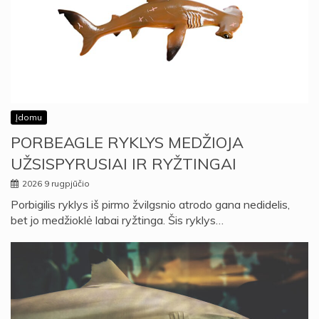
Įdomu
PORBEAGLE RYKLYS MEDŽIOJA
UŽSISPYRUSIAI IR RYŽTINGAI
2026 9 rugpjūčio
Porbigilis ryklys iš pirmo žvilgsnio atrodo gana nedidelis,
bet jo medžioklė labai ryžtinga. Šis ryklys…