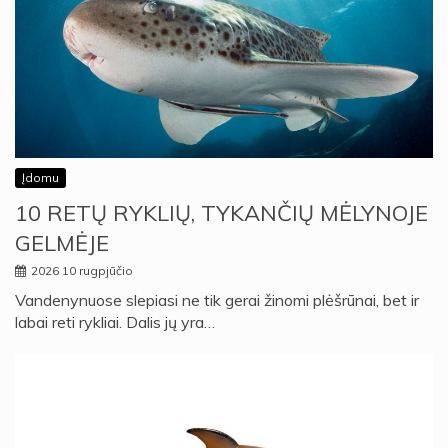
Įdomu
10 RETŲ RYKLIŲ, TYKANČIŲ MĖLYNOJE
GELMĖJE
2026 10 rugpjūčio
Vandenynuose slepiasi ne tik gerai žinomi plėšrūnai, bet ir
labai reti rykliai. Dalis jų yra…