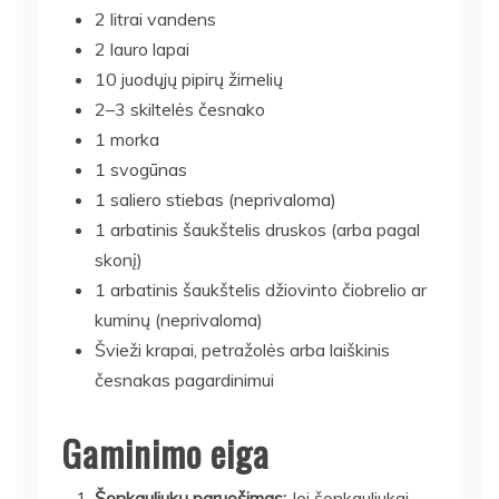
2 litrai vandens
2 lauro lapai
10 juodųjų pipirų žirnelių
2–3 skiltelės česnako
1 morka
1 svogūnas
1 saliero stiebas (neprivaloma)
1 arbatinis šaukštelis druskos (arba pagal
skonį)
1 arbatinis šaukštelis džiovinto čiobrelio ar
kuminų (neprivaloma)
Švieži krapai, petražolės arba laiškinis
česnakas pagardinimui
Gaminimo eiga
Šonkauliukų paruošimas:
Jei šonkauliukai