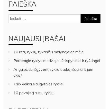
PAIEŠKA
Ieškoti:
NAUJAUSI ĮRAŠAI
10 retų ryklių, tykančių mėlynoje gelmėje
Porbeagle ryklys medžioja užsispyrusiai ir ryžtingai
Ar galėčiau išgyventi ryklio ataką išduriant jam
akis?
Kaip veikia slaugytojos rykliai
10 pavojingiausių ryklių