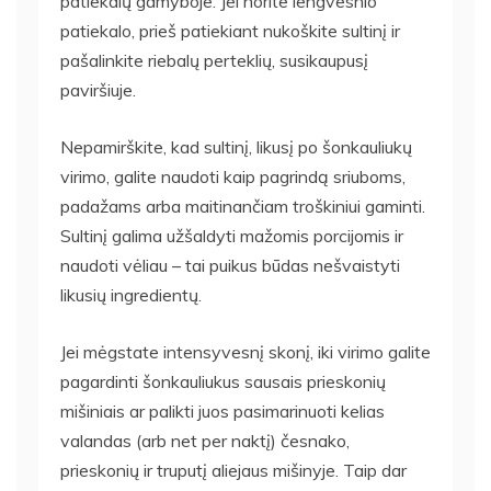
patiekalų gamyboje. Jei norite lengvesnio
patiekalo, prieš patiekiant nukoškite sultinį ir
pašalinkite riebalų perteklių, susikaupusį
paviršiuje.
Nepamirškite, kad sultinį, likusį po šonkauliukų
virimo, galite naudoti kaip pagrindą sriuboms,
padažams arba maitinančiam troškiniui gaminti.
Sultinį galima užšaldyti mažomis porcijomis ir
naudoti vėliau – tai puikus būdas nešvaistyti
likusių ingredientų.
Jei mėgstate intensyvesnį skonį, iki virimo galite
pagardinti šonkauliukus sausais prieskonių
mišiniais ar palikti juos pasimarinuoti kelias
valandas (arb net per naktį) česnako,
prieskonių ir truputį aliejaus mišinyje. Taip dar