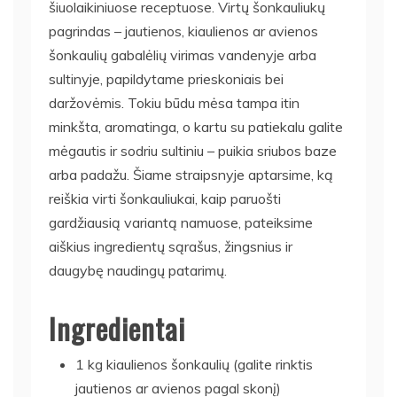
šiuolaikiniuose receptuose. Virtų šonkauliukų
pagrindas – jautienos, kiaulienos ar avienos
šonkaulių gabalėlių virimas vandenyje arba
sultinyje, papildytame prieskoniais bei
daržovėmis. Tokiu būdu mėsa tampa itin
minkšta, aromatinga, o kartu su patiekalu galite
mėgautis ir sodriu sultiniu – puikia sriubos baze
arba padažu. Šiame straipsnyje aptarsime, ką
reiškia virti šonkauliukai, kaip paruošti
gardžiausią variantą namuose, pateiksime
aiškius ingredientų sąrašus, žingsnius ir
daugybę naudingų patarimų.
Ingredientai
1 kg kiaulienos šonkaulių (galite rinktis
jautienos ar avienos pagal skonį)