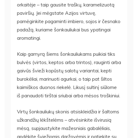
orkaitėje – taip gausite traškų, karamelizuotą
paviršių. Jei mėgstate Azijos virtuvę,
pamėginkite pagaminti imbiero, sojos ir česnako
padažą, kuriame šonkauliukai bus ypatingai
aromatingi.
Kaip garnyrą šiems šonkauliukams puikiai tiks
bulvės (virtos, keptos arba trintos), rauginti arba
gaivūs švieži kopūstų salotų variantai, kepti
burokėliai, marinuoti agurkai, o taip pat šiltos
kaimiškos duonos riekelė. Likusį sultinį siūlome
iš panaudoti tirštai sriubai arba mėsos troškiniui.
Virtų šonkauliukų skonis atsiskleidžia ir šaltoms
užkandžių lėkštelėms – atvėsinkite išvirusią
mėsą, supjaustykite mažesniais gabalėliais,
apdėkite šviežiomis daržovėmis ir patiekite su