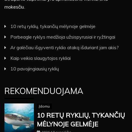
mokesčiu.
10 retų ryklių, tykančių mėlynoje gelmėje
Porbeagle ryklys medžioja užsispyrusiai ir ryžtingai
Ar galėčiau išgyventi ryklio ataką išduriant jam akis?
Kaip veikia slaugytojos rykliai
10 pavojingiausių ryklių
REKOMENDUOJAMA
Įdomu
10 RETŲ RYKLIŲ, TYKANČIŲ
MĖLYNOJE GELMĖJE