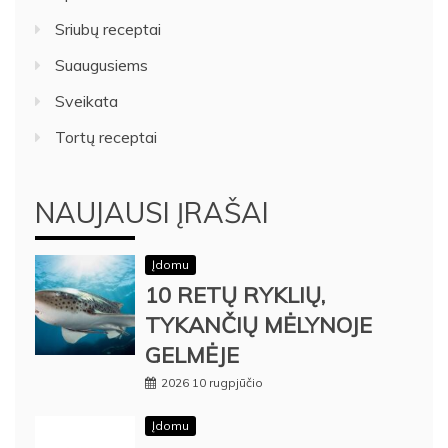
Sriubų receptai
Suaugusiems
Sveikata
Tortų receptai
NAUJAUSI ĮRAŠAI
Įdomu
10 RETŲ RYKLIŲ,
TYKANČIŲ MĖLYNOJE
GELMĖJE
2026 10 rugpjūčio
Įdomu