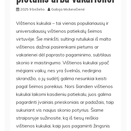
2025 9 birželio
Gabija Mickevičienė
Vištienos kukuliai – tai vienas populiariausių ir
universaliausių vištienos patiekalų šeimos
virtuvėje. Šie minkšti, sultingi rutuliukai iš malto
vištienos dažnai pasirenkami pietums ar
vakarienei dėl paprasto pagaminimo, subtilaus
skonio ir maistingumo. Vištienos kukuliai ypač
mėgiami vaikų, nes yra švelnūs, nedirgina
skrandžio, o jų sudėtį galima nesunkiai keisti
pagal šeimos poreikius. Nors šiandien vištienos
kukuliai laikomi kasdieniu patiekalu, juos galima
pagardinti įvairiais prieskoniais ar padažais, taip
sukuriant vis naujus skonio potyrius. Šiame
straipsnyje sužinosite, ką iš tiesų reiškia
vištienos kukuliai, kaip juos pagaminti žingsnis