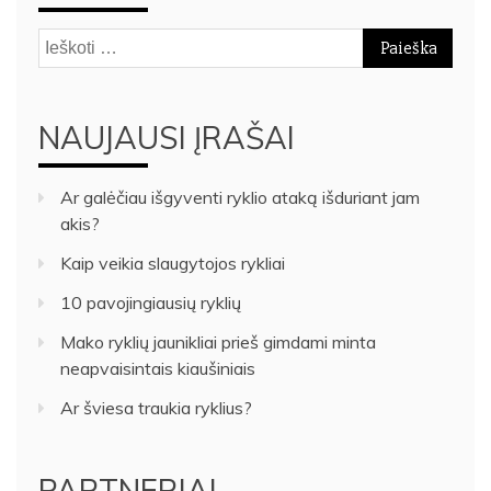
Ieškoti:
NAUJAUSI ĮRAŠAI
Ar galėčiau išgyventi ryklio ataką išduriant jam
akis?
Kaip veikia slaugytojos rykliai
10 pavojingiausių ryklių
Mako ryklių jaunikliai prieš gimdami minta
neapvaisintais kiaušiniais
Ar šviesa traukia ryklius?
PARTNERIAI