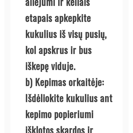
aliejumi ir keliais
etapais apkepkite
kukulius iš visų pusių,
kol apskrus ir bus
iškepę viduje.
b)
Kepimas orkaitėje:
Išdėliokite kukulius ant
kepimo popieriumi
išklotos skardos ir