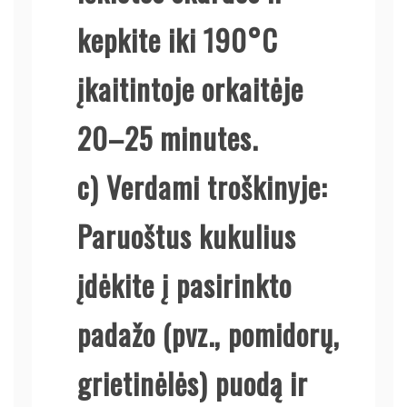
kepkite iki 190°C
įkaitintoje orkaitėje
20–25 minutes.
c)
Verdami troškinyje:
Paruoštus kukulius
įdėkite į pasirinkto
padažo (pvz., pomidorų,
grietinėlės) puodą ir