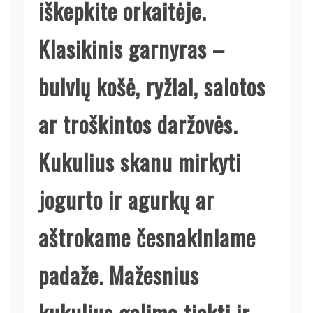
iškepkite orkaitėje.
Klasikinis garnyras –
bulvių košė, ryžiai, salotos
ar troškintos daržovės.
Kukulius skanu mirkyti
jogurto ir agurkų ar
aštrokame česnakiniame
padaže. Mažesnius
kukulius galima tiekti ir