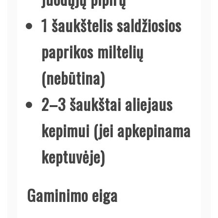
1 šaukštelis saldžiosios
paprikos miltelių
(nebūtina)
2–3 šaukštai aliejaus
kepimui (jei apkepinama
keptuvėje)
Gaminimo eiga