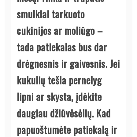
smulkiai tarkuoto
cukinijos ar moliūgo –
tada patiekalas bus dar
drėgnesnis ir gaivesnis. Jei
kukulių tešla pernelyg
lipni ar skysta, įdėkite
daugiau džiūvėsėlių. Kad
papuoštumėte patiekalą ir