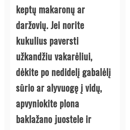
keptų makaronų ar
daržovių. Jei norite
kukulius paversti
užkandžiu vakarėliui,
dėkite po nedidelį gabalėlį
sūrio ar alyvuogę į vidų,
apvyniokite plona
baklažano juostele ir