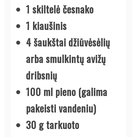
1 skiltelė česnako
1 kiaušinis
4 šaukštai džiūvėsėlių
arba smulkintų avižų
dribsnių
100 ml pieno (galima
pakeisti vandeniu)
30 g tarkuoto