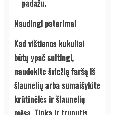
padažu.
Naudingi patarimai
Kad vištienos kukuliai
būtų ypač sultingi,
naudokite šviežią faršą iš
šlaunelių arba sumaišykite
krūtinėlės ir šlaunelių
mėsą. Tinka ir truputis