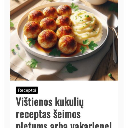
Receptai
Vištienos kukulių
receptas šeimos
pietums arba vakarienei