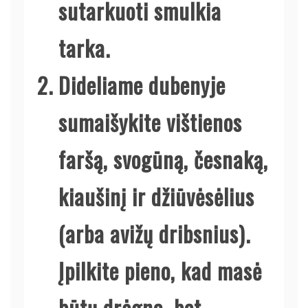
sutarkuoti smulkia
tarka.
Dideliame dubenyje
sumaišykite vištienos
faršą, svogūną, česnaką,
kiaušinį ir džiūvėsėlius
(arba avižų dribsnius).
Įpilkite pieno, kad masė
būtų drėgna, bet