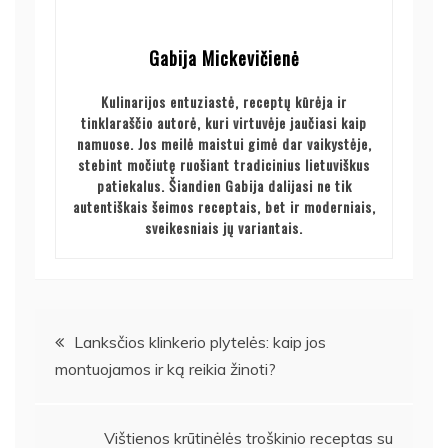
Gabija Mickevičienė
Kulinarijos entuziastė, receptų kūrėja ir
tinklaraščio autorė, kuri virtuvėje jaučiasi kaip
namuose. Jos meilė maistui gimė dar vaikystėje,
stebint močiutę ruošiant tradicinius lietuviškus
patiekalus. Šiandien Gabija dalijasi ne tik
autentiškais šeimos receptais, bet ir moderniais,
sveikesniais jų variantais.
Navigacija
Lanksčios klinkerio plytelės: kaip jos
montuojamos ir ką reikia žinoti?
tarp
įrašų
Vištienos krūtinėlės troškinio receptas su