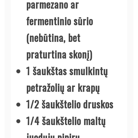
parmezano ar
fermentinio sūrio
(nebūtina, bet
praturtina skonį)
1 šaukštas smulkintų
petražolių ar krapų
1/2 šaukštelio druskos
1/4 šaukštelio maltų
juodųjų pipirų