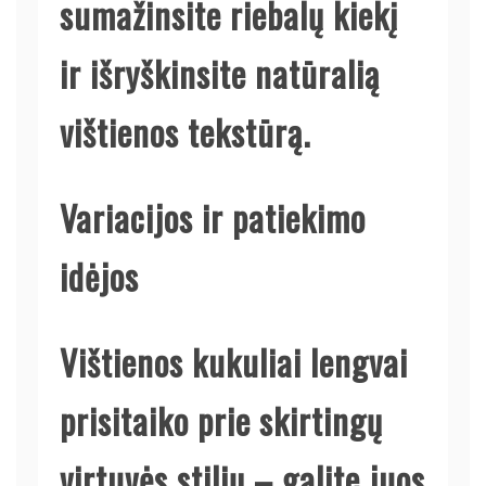
sumažinsite riebalų kiekį
ir išryškinsite natūralią
vištienos tekstūrą.
Variacijos ir patiekimo
idėjos
Vištienos kukuliai lengvai
prisitaiko prie skirtingų
virtuvės stilių – galite juos