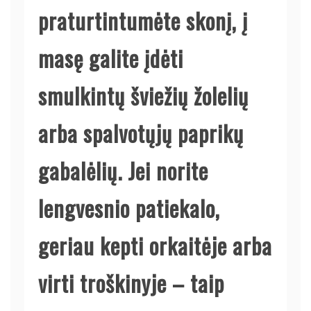
praturtintumėte skonį, į
masę galite įdėti
smulkintų šviežių žolelių
arba spalvotųjų paprikų
gabalėlių. Jei norite
lengvesnio patiekalo,
geriau kepti orkaitėje arba
virti troškinyje – taip