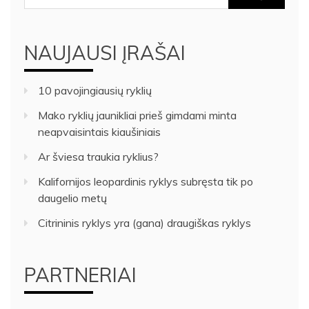
NAUJAUSI ĮRAŠAI
10 pavojingiausių ryklių
Mako ryklių jaunikliai prieš gimdami minta
neapvaisintais kiaušiniais
Ar šviesa traukia ryklius?
Kalifornijos leopardinis ryklys subręsta tik po
daugelio metų
Citrininis ryklys yra (gana) draugiškas ryklys
PARTNERIAI