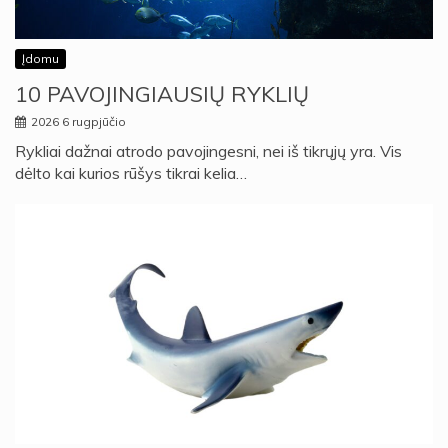
Įdomu
10 PAVOJINGIAUSIŲ RYKLIŲ
2026 6 rugpjūčio
Rykliai dažnai atrodo pavojingesni, nei iš tikrųjų yra. Vis
dėlto kai kurios rūšys tikrai kelia…