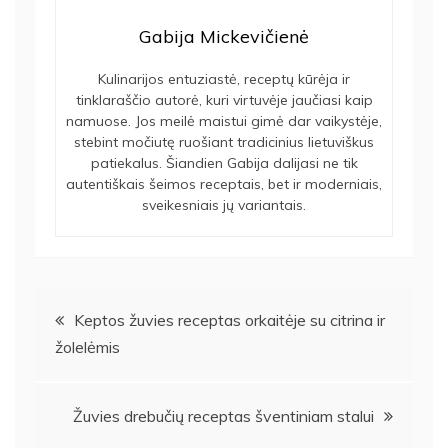
Gabija Mickevičienė
Kulinarijos entuziastė, receptų kūrėja ir
tinklaraščio autorė, kuri virtuvėje jaučiasi kaip
namuose. Jos meilė maistui gimė dar vaikystėje,
stebint močiutę ruošiant tradicinius lietuviškus
patiekalus. Šiandien Gabija dalijasi ne tik
autentiškais šeimos receptais, bet ir moderniais,
sveikesniais jų variantais.
Navigacija
Keptos žuvies receptas orkaitėje su citrina ir
žolelėmis
tarp
įrašų
Žuvies drebučių receptas šventiniam stalui