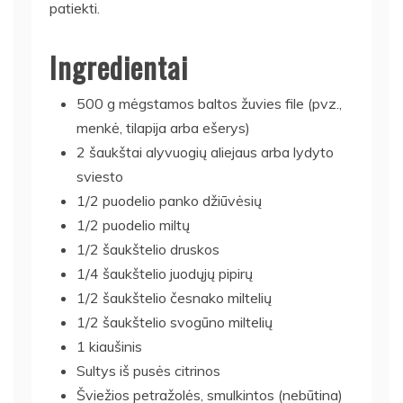
patiekti.
Ingredientai
500 g mėgstamos baltos žuvies file (pvz.,
menkė, tilapija arba ešerys)
2 šaukštai alyvuogių aliejaus arba lydyto
sviesto
1/2 puodelio panko džiūvėsių
1/2 puodelio miltų
1/2 šaukštelio druskos
1/4 šaukštelio juodųjų pipirų
1/2 šaukštelio česnako miltelių
1/2 šaukštelio svogūno miltelių
1 kiaušinis
Sultys iš pusės citrinos
Šviežios petražolės, smulkintos (nebūtina)