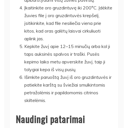
Įkaitinkite oro gruzdintuvę iki 200°C. Įdėkite
žuvies file į oro gruzdintuvės krepšelį,
įsitikinkite, kad file nesiliečia viena prie
kitos, kad oras galėtų laisvai cirkuliuoti
aplink jas.
Kepkite žuvį apie 12–15 minučių arba kol ji
taps auksinės spalvos ir traški. Pusės
kepimo laiko metu apverskite žuvį, taip ji
tolygiai kepa iš visų pusių.
Išimkite paruoštą žuvį iš oro gruzdintuvės ir
patiekite karštą su šviežiai smulkintomis
petražolėmis ir papildomomis citrinos
skiltelėmis.
Naudingi patarimai