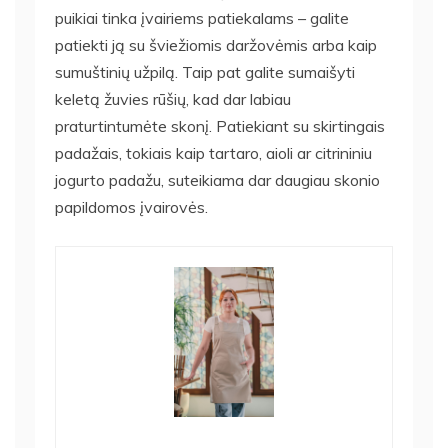
puikiai tinka įvairiems patiekalams – galite
patiekti ją su šviežiomis daržovėmis arba kaip
sumuštinių užpilą. Taip pat galite sumaišyti
keletą žuvies rūšių, kad dar labiau
praturtintumėte skonį. Patiekiant su skirtingais
padažais, tokiais kaip tartaro, aioli ar citrininiu
jogurto padažu, suteikiama dar daugiau skonio
papildomos įvairovės.