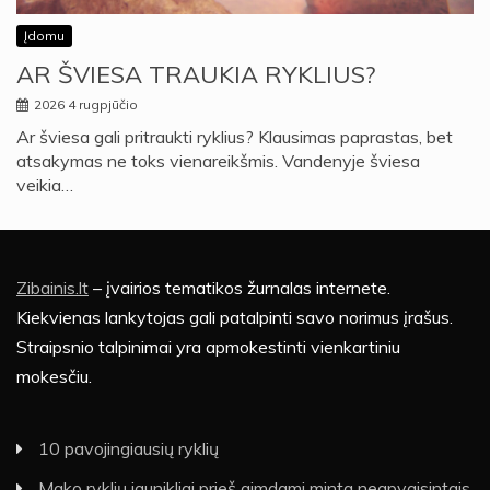
Įdomu
AR ŠVIESA TRAUKIA RYKLIUS?
2026 4 rugpjūčio
Ar šviesa gali pritraukti ryklius? Klausimas paprastas, bet
atsakymas ne toks vienareikšmis. Vandenyje šviesa
veikia…
Zibainis.lt
– įvairios tematikos žurnalas internete.
Kiekvienas lankytojas gali patalpinti savo norimus įrašus.
Straipsnio talpinimai yra apmokestinti vienkartiniu
mokesčiu.
10 pavojingiausių ryklių
Mako ryklių jaunikliai prieš gimdami minta neapvaisintais