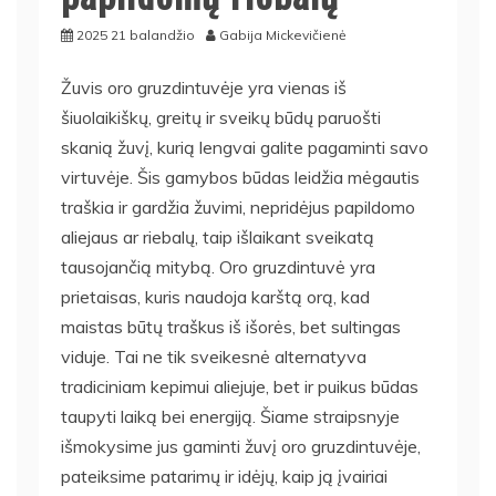
2025 21 balandžio
Gabija Mickevičienė
Žuvis oro gruzdintuvėje yra vienas iš
šiuolaikiškų, greitų ir sveikų būdų paruošti
skanią žuvį, kurią lengvai galite pagaminti savo
virtuvėje. Šis gamybos būdas leidžia mėgautis
traškia ir gardžia žuvimi, nepridėjus papildomo
aliejaus ar riebalų, taip išlaikant sveikatą
tausojančią mitybą. Oro gruzdintuvė yra
prietaisas, kuris naudoja karštą orą, kad
maistas būtų traškus iš išorės, bet sultingas
viduje. Tai ne tik sveikesnė alternatyva
tradiciniam kepimui aliejuje, bet ir puikus būdas
taupyti laiką bei energiją. Šiame straipsnyje
išmokysime jus gaminti žuvį oro gruzdintuvėje,
pateiksime patarimų ir idėjų, kaip ją įvairiai