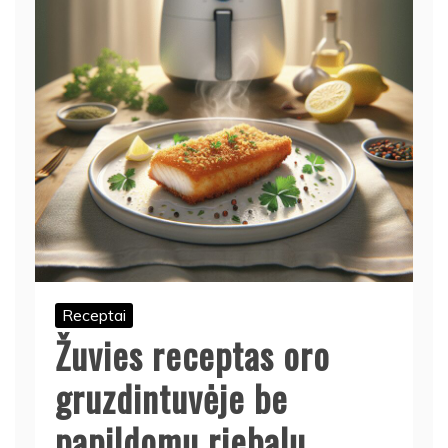
Receptai
Žuvies receptas oro
gruzdintuvėje be
papildomų riebalų