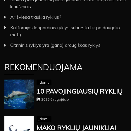
kiaušiniais
Ar šviesa traukia ryklius?
Kalifornijos leopardinis ryklys subręsta tik po daugelio
metų
Citrininis ryklys yra (gana) draugiškas ryklys
REKOMENDUOJAMA
Įdomu
10 PAVOJINGIAUSIŲ RYKLIŲ
2026 6 rugpjūčio
Įdomu
MAKO RYKLIŲ JAUNIKLIAI