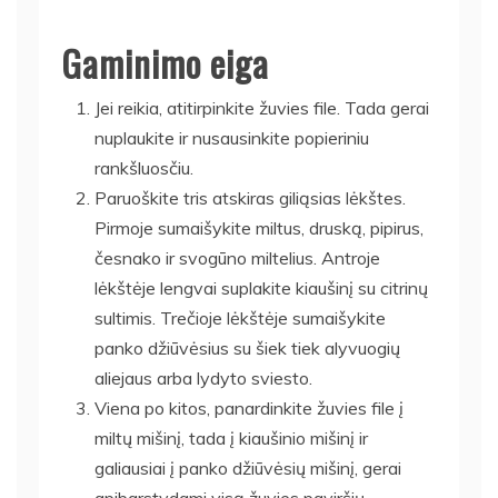
Gaminimo eiga
Jei reikia, atitirpinkite žuvies file. Tada gerai
nuplaukite ir nusausinkite popieriniu
rankšluosčiu.
Paruoškite tris atskiras giliąsias lėkštes.
Pirmoje sumaišykite miltus, druską, pipirus,
česnako ir svogūno miltelius. Antroje
lėkštėje lengvai suplakite kiaušinį su citrinų
sultimis. Trečioje lėkštėje sumaišykite
panko džiūvėsius su šiek tiek alyvuogių
aliejaus arba lydyto sviesto.
Viena po kitos, panardinkite žuvies file į
miltų mišinį, tada į kiaušinio mišinį ir
galiausiai į panko džiūvėsių mišinį, gerai
apibarstydami visą žuvies paviršių.