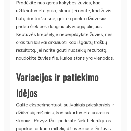
Pradėkite nuo geros kokybės žuvies, kad
užtikrintumėte puikų skonį. Jei norite, kad žuvis
būtų dar traškesnė, galite į panko džiūvėsius
pridėti šiek tiek daugiau alyvuogių aliejaus.
Keptuvės krepšelyje neperpildykite žuvies, nes
oras turi laisvai cirkuliuoti, kad išgautų traškų
rezultatą. Jei norite gauti nuoseklų rezultatą,
naudokite žuvies file, kurios storis yra vienodas.
Variacijos ir patiekimo
idėjos
Galite eksperimentuoti su įvairiais prieskoniais ir
džiūvėsių mišiniais, kad sukurtumėte unikalius
skonius. Pavyzdžiui, pridėkite šiek tiek rūkytos
paprikos ar kario miltelių džiūvėsiuose. Ši žuvis