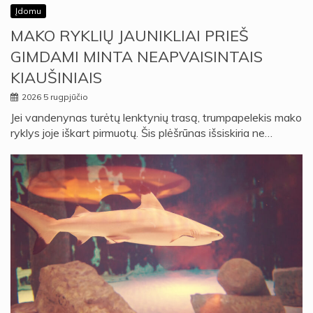
Įdomu
MAKO RYKLIŲ JAUNIKLIAI PRIEŠ
GIMDAMI MINTA NEAPVAISINTAIS
KIAUŠINIAIS
2026 5 rugpjūčio
Jei vandenynas turėtų lenktynių trasą, trumpapelekis mako
ryklys joje iškart pirmuotų. Šis plėšrūnas išsiskiria ne…