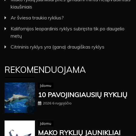
kiaušiniais
Ar šviesa traukia ryklius?
Kalifornijos leopardinis ryklys subręsta tik po daugelio
metų
Citrininis ryklys yra (gana) draugiškas ryklys
REKOMENDUOJAMA
Įdomu
10 PAVOJINGIAUSIŲ RYKLIŲ
2026 6 rugpjūčio
Įdomu
MAKO RYKLIŲ JAUNIKLIAI