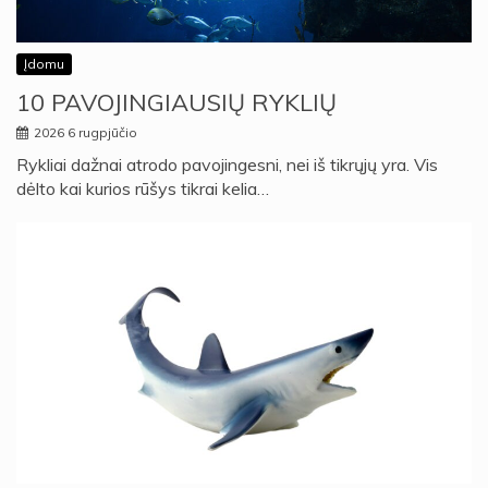
Įdomu
10 PAVOJINGIAUSIŲ RYKLIŲ
2026 6 rugpjūčio
Rykliai dažnai atrodo pavojingesni, nei iš tikrųjų yra. Vis
dėlto kai kurios rūšys tikrai kelia…