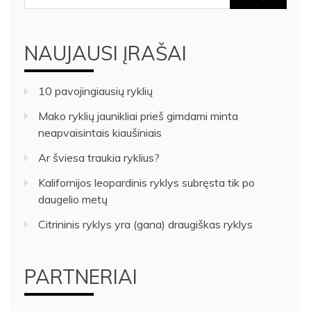
NAUJAUSI ĮRAŠAI
10 pavojingiausių ryklių
Mako ryklių jaunikliai prieš gimdami minta
neapvaisintais kiaušiniais
Ar šviesa traukia ryklius?
Kalifornijos leopardinis ryklys subręsta tik po
daugelio metų
Citrininis ryklys yra (gana) draugiškas ryklys
PARTNERIAI