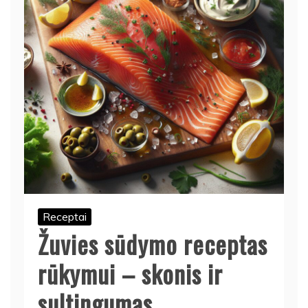
Receptai
Žuvies sūdymo receptas
rūkymui – skonis ir
sultingumas