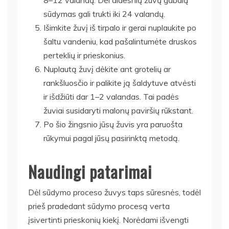
sūdymas gali trukti iki 24 valandų.
Išimkite žuvį iš tirpalo ir gerai nuplaukite po
šaltu vandeniu, kad pašalintumėte druskos
perteklių ir prieskonius.
Nuplautą žuvį dėkite ant grotelių ar
rankšluosčio ir palikite ją šaldytuve atvėsti
ir išdžiūti dar 1–2 valandas. Tai padės
žuviai susidaryti malonų paviršių rūkstant.
Po šio žingsnio jūsų žuvis yra paruošta
rūkymui pagal jūsų pasirinktą metodą.
Naudingi patarimai
Dėl sūdymo proceso žuvys taps sūresnės, todėl
prieš pradedant sūdymo procesą verta
įsivertinti prieskonių kiekį. Norėdami išvengti