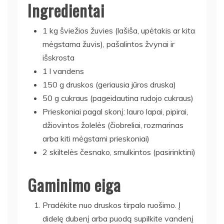
Ingredientai
1 kg šviežios žuvies (lašiša, upėtakis ar kita
mėgstama žuvis), pašalintos žvynai ir
išskrosta
1 l vandens
150 g druskos (geriausia jūros druska)
50 g cukraus (pageidautina rudojo cukraus)
Prieskoniai pagal skonį: lauro lapai, pipirai,
džiovintos žolelės (čiobreliai, rozmarinas
arba kiti mėgstami prieskoniai)
2 skiltelės česnako, smulkintos (pasirinktini)
Gaminimo eiga
Pradėkite nuo druskos tirpalo ruošimo. Į
didelę dubenį arba puodą supilkite vandenį