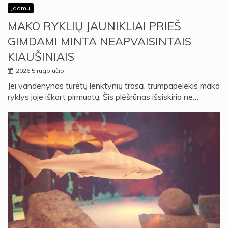
Įdomu
MAKO RYKLIŲ JAUNIKLIAI PRIEŠ
GIMDAMI MINTA NEAPVAISINTAIS
KIAUŠINIAIS
2026 5 rugpjūčio
Jei vandenynas turėtų lenktynių trasą, trumpapelekis mako
ryklys joje iškart pirmuotų. Šis plėšrūnas išsiskiria ne…