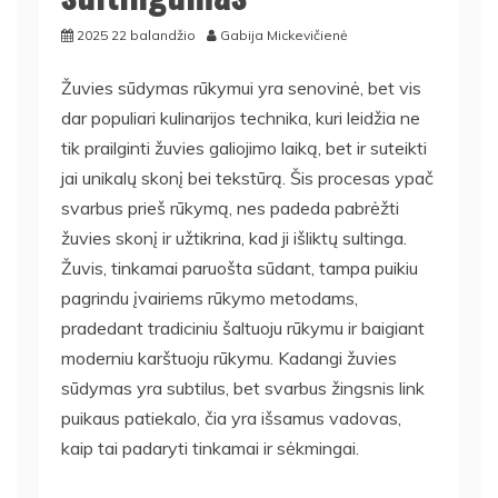
2025 22 balandžio
Gabija Mickevičienė
Žuvies sūdymas rūkymui yra senovinė, bet vis
dar populiari kulinarijos technika, kuri leidžia ne
tik prailginti žuvies galiojimo laiką, bet ir suteikti
jai unikalų skonį bei tekstūrą. Šis procesas ypač
svarbus prieš rūkymą, nes padeda pabrėžti
žuvies skonį ir užtikrina, kad ji išliktų sultinga.
Žuvis, tinkamai paruošta sūdant, tampa puikiu
pagrindu įvairiems rūkymo metodams,
pradedant tradiciniu šaltuoju rūkymu ir baigiant
moderniu karštuoju rūkymu. Kadangi žuvies
sūdymas yra subtilus, bet svarbus žingsnis link
puikaus patiekalo, čia yra išsamus vadovas,
kaip tai padaryti tinkamai ir sėkmingai.