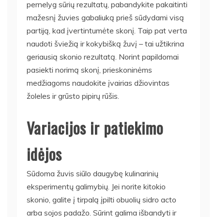
pernelyg sūrių rezultatų, pabandykite pakaitinti
mažesnį žuvies gabaliuką prieš sūdydami visą
partiją, kad įvertintumėte skonį. Taip pat verta
naudoti šviežią ir kokybišką žuvį – tai užtikrina
geriausią skonio rezultatą. Norint papildomai
pasiekti norimą skonį, prieskoninėms
medžiagoms naudokite įvairias džiovintas
žoleles ir grūsto pipirų rūšis.
Variacijos ir patiekimo
idėjos
Sūdoma žuvis siūlo daugybę kulinarinių
eksperimentų galimybių. Jei norite kitokio
skonio, galite į tirpalą įpilti obuolių sidro acto
arba sojos padažo. Sūrint galima išbandyti ir