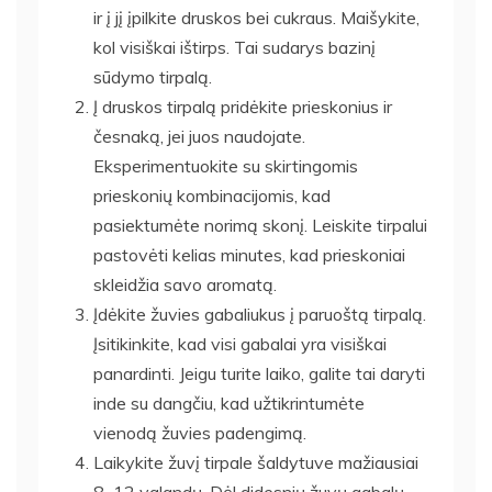
ir į jį įpilkite druskos bei cukraus. Maišykite,
kol visiškai ištirps. Tai sudarys bazinį
sūdymo tirpalą.
Į druskos tirpalą pridėkite prieskonius ir
česnaką, jei juos naudojate.
Eksperimentuokite su skirtingomis
prieskonių kombinacijomis, kad
pasiektumėte norimą skonį. Leiskite tirpalui
pastovėti kelias minutes, kad prieskoniai
skleidžia savo aromatą.
Įdėkite žuvies gabaliukus į paruoštą tirpalą.
Įsitikinkite, kad visi gabalai yra visiškai
panardinti. Jeigu turite laiko, galite tai daryti
inde su dangčiu, kad užtikrintumėte
vienodą žuvies padengimą.
Laikykite žuvį tirpale šaldytuve mažiausiai
8–12 valandų. Dėl didesnių žuvų gabalų