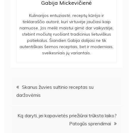
Gabija Mickevičienė
Kulinarijos entuziastė, receptų kūrėja ir
tinklaraščio autorė, kuri virtuvėje jaučiasi kaip
namuose. Jos meilė maistui gimė dar vaikystėje,
stebint močiutę ruošiant tradicinius lietuviškus
patiekalus. Šiandien Gabija dalijasi ne tik
autentiškais šeimos receptais, bet ir moderniais,
sveikesniais jų variantais.
Navigacija
Skanus žuvies sultinio receptas su
daržovėmis
tarp
įrašų
Ką daryti, jei kapavietės priežiūrai trūksta laiko?
Patogūs sprendimai