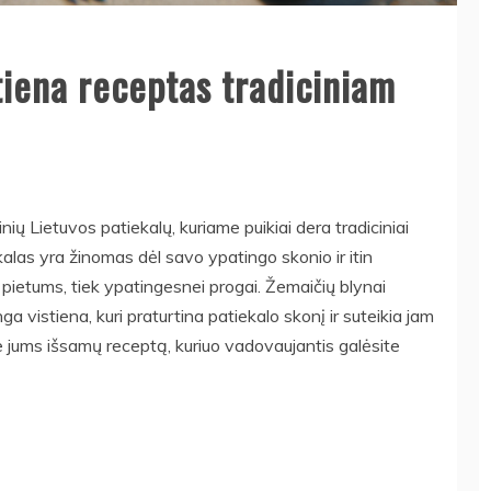
tiena receptas tradiciniam
inių Lietuvos patiekalų, kuriame puikiai dera tradiciniai
ekalas yra žinomas dėl savo ypatingo skonio ir itin
 pietums, tiek ypatingesnei progai. Žemaičių blynai
ga vistiena, kuri praturtina patiekalo skonį ir suteikia jam
 jums išsamų receptą, kuriuo vadovaujantis galėsite