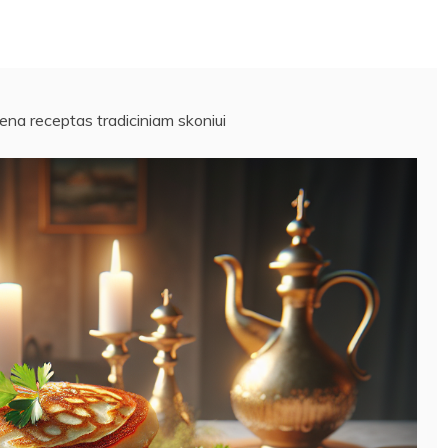
iena receptas tradiciniam skoniui