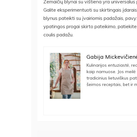
Žemaičių blynai su vištiena yra universalus p
Galite eksperimentuoti su skirtingais įdarais
blynus pateikti su įvairiomis padažais, pavy
ypatingos progai skirto pateikimo, patiekite
coulis padažu.
Gabija Mickevičien
Kulinarijos entuziastė, rec
kaip namuose. Jos meilė 
tradicinius lietuviškus pa
šeimos receptais, bet ir m