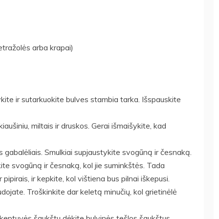
etražolės arba krapai)
ite ir sutarkuokite bulves stambia tarka. Išspauskite
aušiniu, miltais ir druskos. Gerai išmaišykite, kad
s gabalėliais. Smulkiai supjaustykite svogūną ir česnaką.
kite svogūną ir česnaką, kol jie suminkštės. Tada
pipirais, ir kepkite, kol vištiena bus pilnai iškepusi.
audojate. Troškinkite dar keletą minučių, kol grietinėlė
s keptuvės šaukštu dėkite bulvinės tešlos šaukštus,