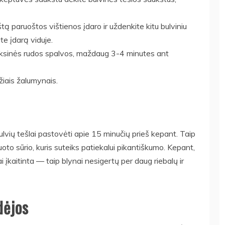
tą paruoštos vištienos įdaro ir uždenkite kitu bulviniu
te įdarą viduje.
auksinės rudos spalvos, maždaug 3-4 minutes ant
žiais žalumynais.
bulvių tešlai pastovėti apie 15 minučių prieš kepant. Taip
rkuoto sūrio, kuris suteiks patiekalui pikantiškumo. Kepant,
i įkaitinta — taip blynai nesigertų per daug riebalų ir
dėjos