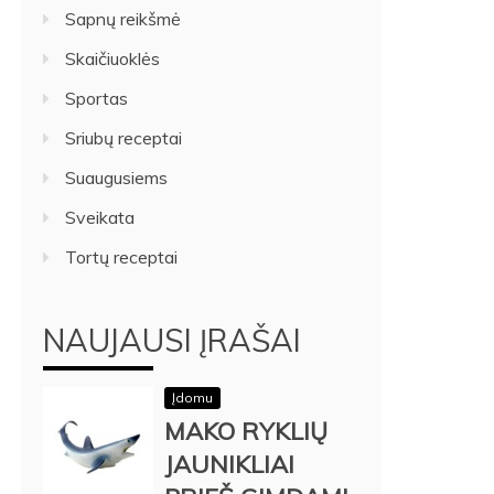
Sapnų reikšmė
Skaičiuoklės
Sportas
Sriubų receptai
Suaugusiems
Sveikata
Tortų receptai
NAUJAUSI ĮRAŠAI
Įdomu
MAKO RYKLIŲ
JAUNIKLIAI