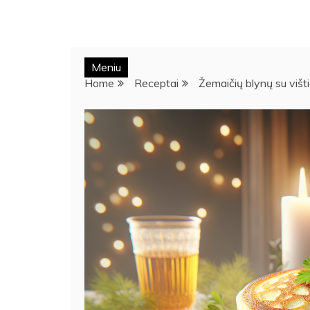
Meniu
Home
Receptai
Žemaičių blynų su višt