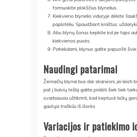
formuokite plokščius blynelius.
Kiekvieno blynelio viduryje dėkite šaukš
paplotėliu. Spaudžiant kraštus, uždaryki
Abu blynų šonus kepkite kol jie taps 
kiekvienos pusės.
Patiekdami, blynus galite papuošti švie
Naudingi patarimai
Žemaičių blynai bus dar skanesni, jei leisti 
pat į bulvių tešlą galite pridėti šiek tiek ta
svarbiausia užtikrinti, kad keptuvė būtų gera
gautųsi traškūs iš išorės.
Variacijos ir patiekimo i