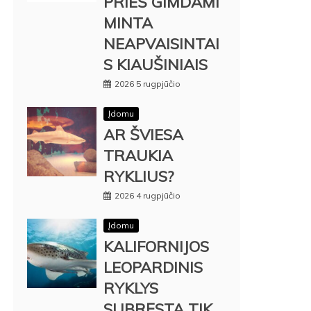
PRIEŠ GIMDAMI
MINTA
NEAPVAISINTAI
S KIAUŠINIAIS
2026 5 rugpjūčio
Įdomu
AR ŠVIESA
TRAUKIA
RYKLIUS?
2026 4 rugpjūčio
Įdomu
KALIFORNIJOS
LEOPARDINIS
RYKLYS
SUBRĘSTA TIK