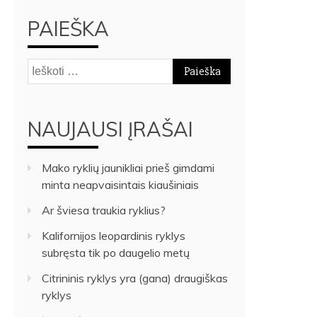
PAIEŠKA
Ieškoti:
NAUJAUSI ĮRAŠAI
Mako ryklių jaunikliai prieš gimdami
minta neapvaisintais kiaušiniais
Ar šviesa traukia ryklius?
Kalifornijos leopardinis ryklys
subręsta tik po daugelio metų
Citrininis ryklys yra (gana) draugiškas
ryklys