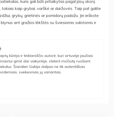
atiekalas, kuris gali būti pritaikytas pagal jūsų skonį.
, tokiais kaip grybai, varškė ar daržovės. Taip pat galite
zdžiui, grybų, grietinės ar pomidorų padažu. Jei ieškote
 blynus ant gražios lėkštės su šviesiomis salotomis ir
ė
eptų kūrėja ir tinklaraščio autorė, kuri virtuvėje jaučiasi
maistui gimė dar vaikystėje, stebint močiutę ruošiant
tiekalus. Šiandien Gabija dalijasi ne tik autentiškais
oderniais, sveikesniais jų variantais.