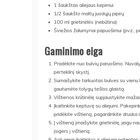
1 šaukštas aliejaus kepimui
1/2 šaukšto maltų juodųjų pipirų
100 ml grietinėlės (nebūtina)
Šviežios žalumynai papuošimui (pvz., p
Gaminimo eiga
Pradėkite nuo bulvių paruošimo. Nuvalyk
perteklinį skystį.
Sumaišykite tarkuotas bulves su vienu ki
gautumėte tolygų tešlos glaistą.
Vištienos krūtinėlę supjaustykite mažai
Įkaitinkite keptuvę su aliejumi. Pakepin
pridėkite vištieną, pagardinkite druska ir 
Į vištieną įmaišykite grietinėlę, jeigu n
įsigers į vištieną.
Ant gerai įkaitintos ir aliejumi patepto