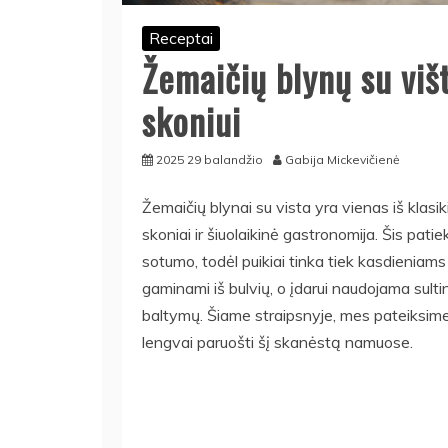
Receptai
Žemaičių blynų su viš
skoniui
2025 29 balandžio
Gabija Mickevičienė
Žemaičių blynai su vista yra vienas iš klasik
skoniai ir šiuolaikinė gastronomija. Šis pati
sotumo, todėl puikiai tinka tiek kasdieniams
gaminami iš bulvių, o įdarui naudojama sultin
baltymų. Šiame straipsnyje, mes pateiksime
lengvai paruošti šį skanėstą namuose.