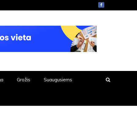
ga
Grožis
Suaugusiems