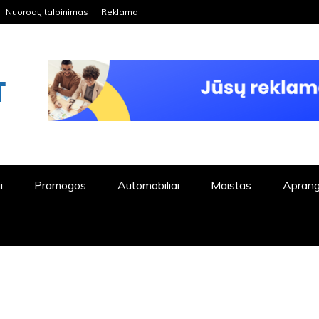
Nuorodų talpinimas
Reklama
ORDPRESS TINKLALAPIS
i
Pramogos
Automobiliai
Maistas
Apran