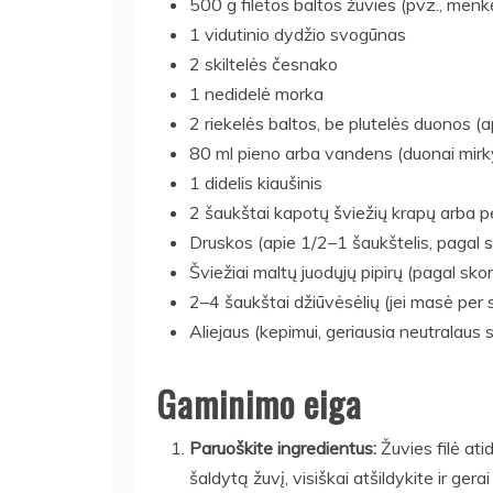
500 g filėtos baltos žuvies (pvz., menk
1 vidutinio dydžio svogūnas
2 skiltelės česnako
1 nedidelė morka
2 riekelės baltos, be plutelės duonos (a
80 ml pieno arba vandens (duonai mirky
1 didelis kiaušinis
2 šaukštai kapotų šviežių krapų arba p
Druskos (apie 1/2–1 šaukštelis, pagal s
Šviežiai maltų juodųjų pipirų (pagal skon
2–4 šaukštai džiūvėsėlių (jei masė per 
Aliejaus (kepimui, geriausia neutralaus 
Gaminimo eiga
Paruoškite ingredientus:
Žuvies filė atid
šaldytą žuvį, visiškai atšildykite ir ger