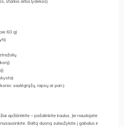
ės, starkio arba lydekos)
pie 60 g)
ti)
etražolių
konį)
į)
skysta)
skonio: saulėgrąžų, rapsų ar pan.)
žiai apžiūrėkite – pašalinkite kaulus. Jei naudojate
ai nusausinkite. Baltą duoną sulaužykite į gabalus ir