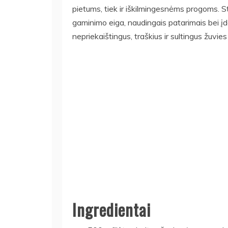
pietums, tiek ir iškilmingesnėms progoms. St
gaminimo eiga, naudingais patarimais bei įd
nepriekaištingus, traškius ir sultingus žuvies
Ingredientai