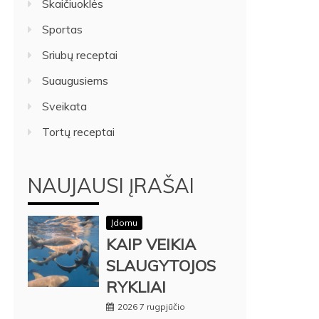
Skaičiuoklės
Sportas
Sriubų receptai
Suaugusiems
Sveikata
Tortų receptai
NAUJAUSI ĮRAŠAI
Įdomu
KAIP VEIKIA
SLAUGYTOJOS
RYKLIAI
2026 7 rugpjūčio