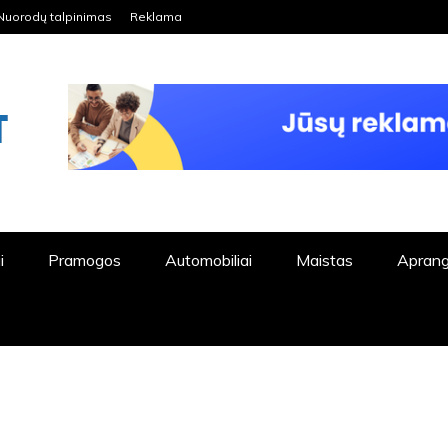
Nuorodų talpinimas
Reklama
ORDPRESS TINKLALAPIS
i
Pramogos
Automobiliai
Maistas
Apran