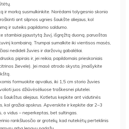
štėtų.
 ir morką susmulkinkite. Norėdami tolygesnio skonio
oškinti ant silpnos ugnies šaukšte aliejaus, kol
umą ir suteiks papildomo saldumo.
e stambiai pjaustytą žuvį, išgręžtą duoną, paruoštas
rtuvinį kombainą. Trumpai sumalkite iki vientisos masės,
čiasi nedideli žuvies ir daržovių gabalėliai.
ska, pipirais ir, jei reikia, papildomais prieskoniais
citrinos žievele). Jei masė atrodo skysta, įmaišykite
ukštą.
omis formuokite apvalius, iki 1,5 cm storio žuvies
volioti juos džiūvėsėliuose traškesnei plutelei.
lis šaukštus aliejaus. Kotletus kepkite ant vidutinės
, kol gražiai apskrus. Apverskite ir kepkite dar 2–3
, o vidus – neperkeptas, bet sultingas.
inio rankšluosčio ar grotelių, kad nutekėtų perteklinis
 garnyru arba lengvu padažu.