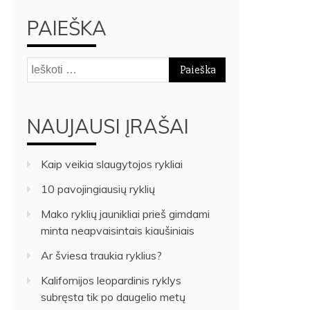
PAIEŠKA
Ieškoti:
NAUJAUSI ĮRAŠAI
Kaip veikia slaugytojos rykliai
10 pavojingiausių ryklių
Mako ryklių jaunikliai prieš gimdami
minta neapvaisintais kiaušiniais
Ar šviesa traukia ryklius?
Kalifornijos leopardinis ryklys
subręsta tik po daugelio metų