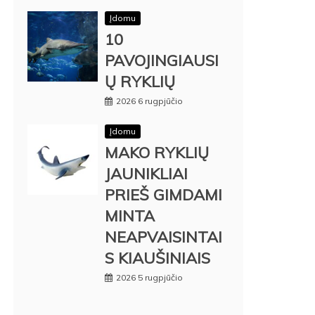
Įdomu
10
PAVOJINGIAUSI
Ų RYKLIŲ
2026 6 rugpjūčio
Įdomu
MAKO RYKLIŲ
JAUNIKLIAI
PRIEŠ GIMDAMI
MINTA
NEAPVAISINTAI
S KIAUŠINIAIS
2026 5 rugpjūčio