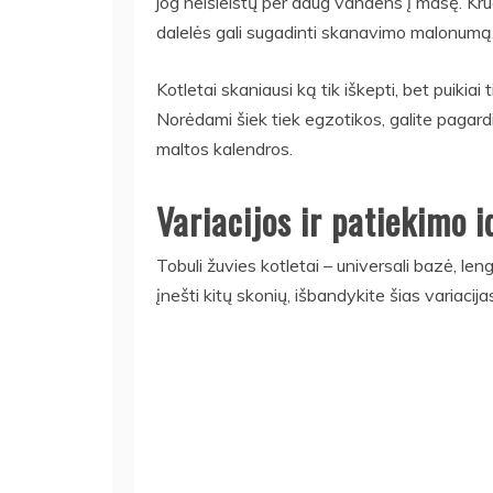
jog neišleistų per daug vandens į masę. Kru
dalelės gali sugadinti skanavimo malonumą
Kotletai skaniausi ką tik iškepti, bet puikia
Norėdami šiek tiek egzotikos, galite pagardin
maltos kalendros.
Variacijos ir patiekimo i
Tobuli žuvies kotletai – universali bazė, lengv
įnešti kitų skonių, išbandykite šias variacija