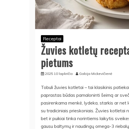
Receptai
Žuvies kotletų recept
pietums
2025 10 lapkričio
Gabija Mickevičienė
Tobuli žuvies kotletai – tai klasikinis patiek
paprastas būdas pamaloninti šeimą ar svečius
pasirenkama menkė, lydeka, starkis ar net la
su tradiciniais prieskoniais. Žuvies kotletai
bet ir puikiai tinka norintiems laikytis svei
gausu baltymų ir naudingų omega-3 riebalų r