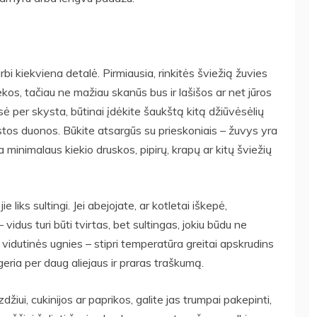
i kiekviena detalė. Pirmiausia, rinkitės šviežią žuvies
dekos, tačiau ne mažiau skanūs bus ir lašišos ar net jūros
sė per skysta, būtinai įdėkite šaukštą kitą džiūvėsėlių
stos duonos. Būkite atsargūs su prieskoniais – žuvys yra
a minimalaus kiekio druskos, pipirų, krapų ar kitų šviežių
 liks sultingi. Jei abejojate, ar kotletai iškepė,
vidus turi būti tvirtas, bet sultingas, jokiu būdu ne
 vidutinės ugnies – stipri temperatūra greitai apskrudins
geria per daug aliejaus ir praras traškumą.
žiui, cukinijos ar paprikos, galite jas trumpai pakepinti,