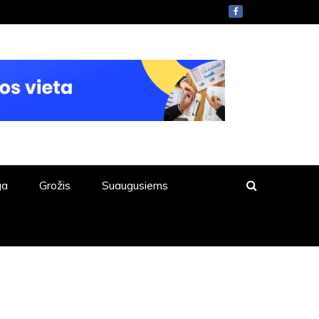
ga
Grožis
Suaugusiems