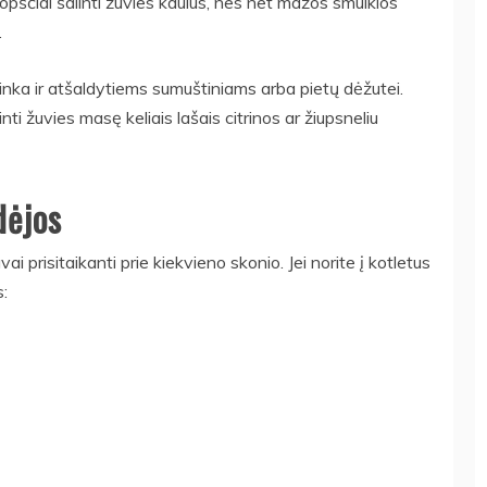
opščiai šalinti žuvies kaulus, nes net mažos smulkios
.
i tinka ir atšaldytiems sumuštiniams arba pietų dėžutei.
ti žuvies masę keliais lašais citrinos ar žiupsneliu
dėjos
ai prisitaikanti prie kiekvieno skonio. Jei norite į kotletus
s: