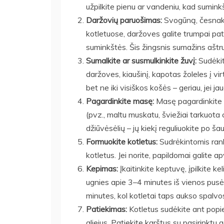
užpilkite pienu ar vandeniu, kad sumink
Daržovių paruošimas:
Svogūną, česnaką
kotletuose, daržoves galite trumpai patr
suminkštės. Šis žingsnis sumažins aštr
Sumalkite ar susmulkinkite žuvį:
Sudėkit
daržoves, kiaušinį, kapotas žoleles į vi
bet ne iki visiškos košės – geriau, jei jau
Pagardinkite masę:
Masę pagardinkite dru
(pvz., maltu muskatu, šviežiai tarkuota 
džiūvėsėlių – jų kiekį reguliuokite po ša
Formuokite kotletus:
Sudrėkintomis rank
kotletus. Jei norite, papildomai galite ap
Kepimas:
Įkaitinkite keptuvę, įpilkite ke
ugnies apie 3–4 minutes iš vienos pusės
minutes, kol kotletai taps aukso spalvos
Patiekimas:
Kotletus sudėkite ant popier
aliejus. Patiekite karštus su pasirinktu