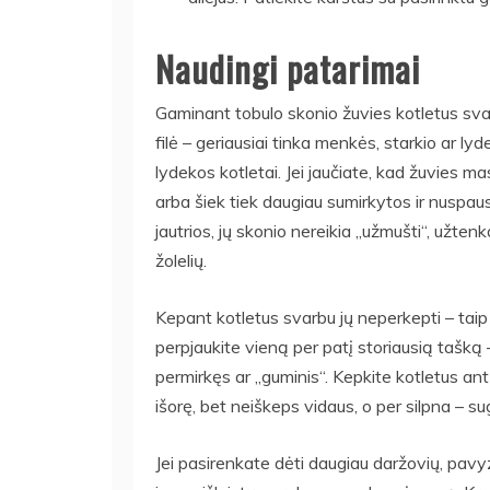
Naudingi patarimai
Gaminant tobulo skonio žuvies kotletus svarb
filė – geriausiai tinka menkės, starkio ar ly
lydekos kotletai. Jei jaučiate, kad žuvies ma
arba šiek tiek daugiau sumirkytos ir nuspau
jautrios, jų skonio nereikia „užmušti“, užtenk
žolelių.
Kepant kotletus svarbu jų neperkepti – taip jie
perpjaukite vieną per patį storiausią tašką – 
permirkęs ar „guminis“. Kepkite kotletus ant
išorę, bet neiškeps vidaus, o per silpna – su
Jei pasirenkate dėti daugiau daržovių, pavyzd