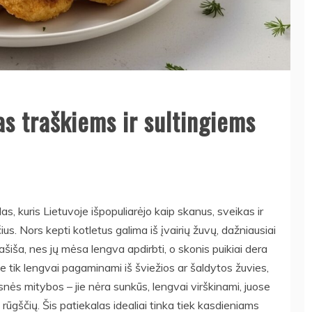
as traškiems ir sultingiems
alas, kuris Lietuvoje išpopuliarėjo kaip skanus, sveikas ir
. Nors kepti kotletus galima iš įvairių žuvų, dažniausiai
šiša, nes jų mėsa lengva apdirbti, o skonis puikiai dera
 ne tik lengvai pagaminami iš šviežios ar šaldytos žuvies,
kesnės mitybos – jie nėra sunkūs, lengvai virškinami, juose
ūgščių. Šis patiekalas idealiai tinka tiek kasdieniams