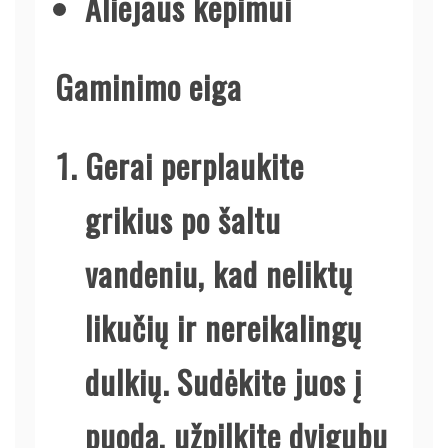
Aliejaus kepimui
Gaminimo eiga
Gerai perplaukite
grikius po šaltu
vandeniu, kad neliktų
likučių ir nereikalingų
dulkių. Sudėkite juos į
puodą, užpilkite dvigubu