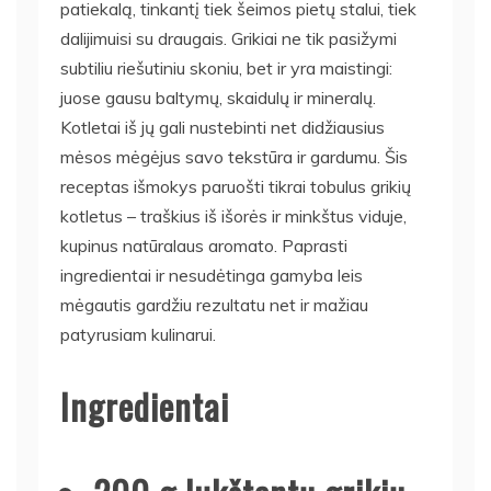
patiekalą, tinkantį tiek šeimos pietų stalui, tiek
dalijimuisi su draugais. Grikiai ne tik pasižymi
subtiliu riešutiniu skoniu, bet ir yra maistingi:
juose gausu baltymų, skaidulų ir mineralų.
Kotletai iš jų gali nustebinti net didžiausius
mėsos mėgėjus savo tekstūra ir gardumu. Šis
receptas išmokys paruošti tikrai tobulus grikių
kotletus – traškius iš išorės ir minkštus viduje,
kupinus natūralaus aromato. Paprasti
ingredientai ir nesudėtinga gamyba leis
mėgautis gardžiu rezultatu net ir mažiau
patyrusiam kulinarui.
Ingredientai