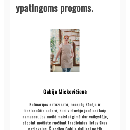
ypatingoms progoms.
Gabija Mickevičienė
Kulinarijos entuziastė, receptų kūrėja ir
tinklaraščio autorė, kuri virtuvėje jaučiasi kaip
namuose. Jos meilė maistui gimė dar vaikystėje,
stebint močiutę ruošiant tradicinius lietuviškus
patiekalus. Šiandien Gabija dalijasi ne tik