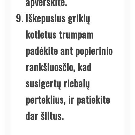
apverskite.
Iškepusius grikių
kotletus trumpam
padėkite ant popierinio
rankšluosčio, kad
susigertų riebalų
perteklius, ir patiekite
dar šiltus.