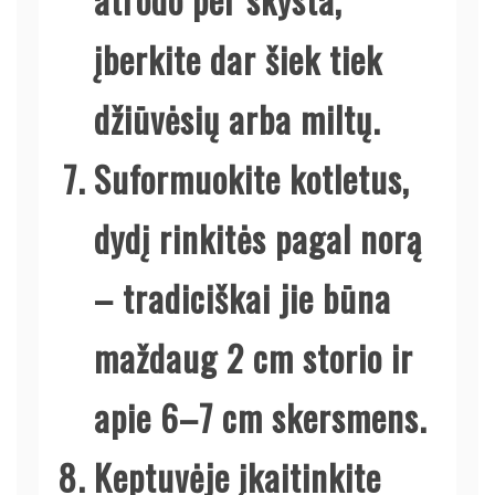
įberkite dar šiek tiek
džiūvėsių arba miltų.
Suformuokite kotletus,
dydį rinkitės pagal norą
– tradiciškai jie būna
maždaug 2 cm storio ir
apie 6–7 cm skersmens.
Keptuvėje įkaitinkite