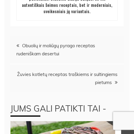
autentiškais šeimos receptais, bet ir moderniais,
sveikesniais jų variantais.
Navigacija
Obuolių ir moliūgų pyrago receptas
rudeniškam desertui
tarp
įrašų
Žuvies kotletų receptas traškiems ir sultingiems
pietums
JUMS GALI PATIKTI TAI -