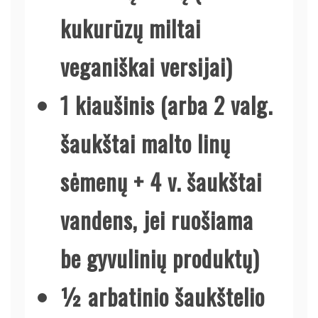
kukurūzų miltai
veganiškai versijai)
1 kiaušinis (arba 2 valg.
šaukštai malto linų
sėmenų + 4 v. šaukštai
vandens, jei ruošiama
be gyvulinių produktų)
½ arbatinio šaukštelio