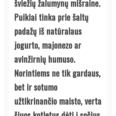
šviežių žalumynų mišraine.
Puikiai tinka prie šaltų
padažų iš natūralaus
jogurto, majonezo ar
avinžirnių humuso.
Norintiems ne tik gardaus,
bet ir sotumo
užtikrinančio maisto, verta
šiuos kotletus dėti į sočius