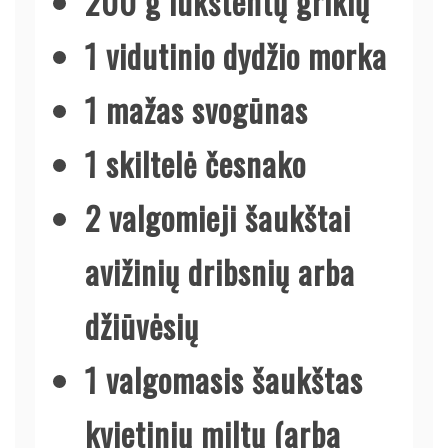
200 g lukštentų grikių
1 vidutinio dydžio morka
1 mažas svogūnas
1 skiltelė česnako
2 valgomieji šaukštai
avižinių dribsnių arba
džiūvėsių
1 valgomasis šaukštas
kvietinių miltų (arba