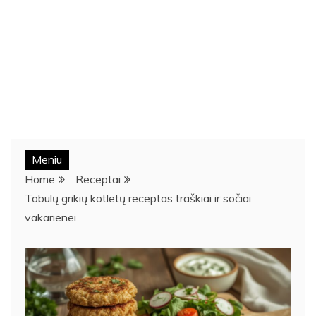
Meniu
Home
Receptai
Tobulų grikių kotletų receptas traškiai ir sočiai
vakarienei