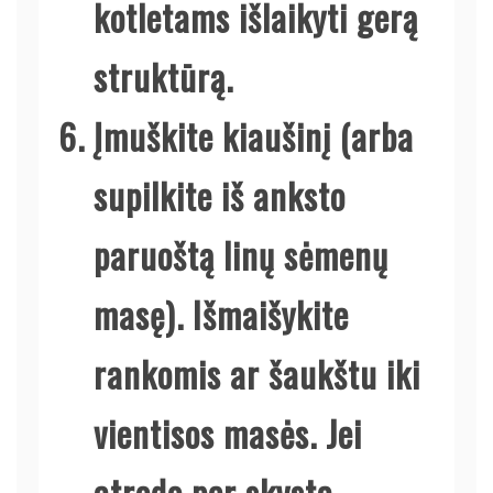
kotletams išlaikyti gerą
struktūrą.
Įmuškite kiaušinį (arba
supilkite iš anksto
paruoštą linų sėmenų
masę). Išmaišykite
rankomis ar šaukštu iki
vientisos masės. Jei
atrodo per skysta,