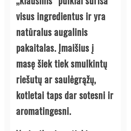
„kiaušinis“ puikiai suriša
visus ingredientus ir yra
natūralus augalinis
pakaitalas. Įmaišius į
masę šiek tiek smulkintų
riešutų ar saulėgrąžų,
kotletai taps dar sotesni ir
aromatingesni.