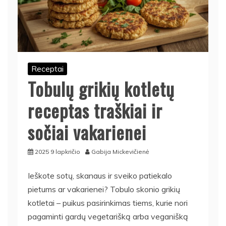
Receptai
Tobulų grikių kotletų
receptas traškiai ir
sočiai vakarienei
2025 9 lapkričio
Gabija Mickevičienė
Ieškote sotų, skanaus ir sveiko patiekalo
pietums ar vakarienei? Tobulo skonio grikių
kotletai – puikus pasirinkimas tiems, kurie nori
pagaminti gardų vegetarišką arba veganišką