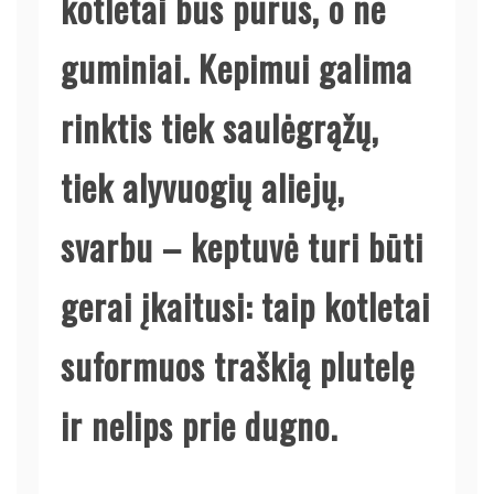
kotletai bus purus, o ne
guminiai. Kepimui galima
rinktis tiek saulėgrąžų,
tiek alyvuogių aliejų,
svarbu – keptuvė turi būti
gerai įkaitusi: taip kotletai
suformuos traškią plutelę
ir nelips prie dugno.