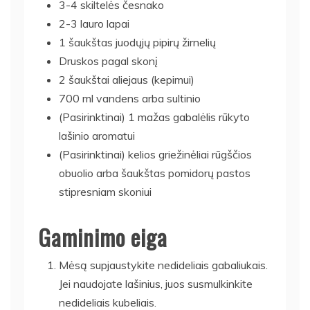
3-4 skiltelės česnako
2-3 lauro lapai
1 šaukštas juodųjų pipirų žirnelių
Druskos pagal skonį
2 šaukštai aliejaus (kepimui)
700 ml vandens arba sultinio
(Pasirinktinai) 1 mažas gabalėlis rūkyto
lašinio aromatui
(Pasirinktinai) kelios griežinėliai rūgščios
obuolio arba šaukštas pomidorų pastos
stipresniam skoniui
Gaminimo eiga
Mėsą supjaustykite nedideliais gabaliukais.
Jei naudojate lašinius, juos susmulkinkite
nedideliais kubeliais.