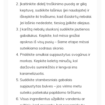
Įkaitinkite didelį troškinimo puodą ar gilią
keptuvę, sudėkite lašinius (jei naudojate) ir
iškepkite iki traškumo, kad išsiskirtų riebalai.
Jei lašinio nededate, tiesiog įpilkite aliejaus.
Į karštą riebalų sluoksnį sudėkite jautienos
gabaliukus. Kepkite, kol mėsa gražiai
apskrus iš visų pusių – šiame etape mėsai
suteikiama sodraus skonio.
Pridėkite smulkiai supjaustytus svogūnus ir
morkas. Kepkite keletą minučių, kol
daržovės suminkštės ir lengvai ims
karamelizuotis.
Sudėkite stambesniais gabalais
supjaustytas bulves – jos virimo metu
suteiks patiekalui papildomo tirštumo.
Visus ingredientus užpilkite vandeniu ar
sultiniu, kad apsemtų, bet nepermirkytų.