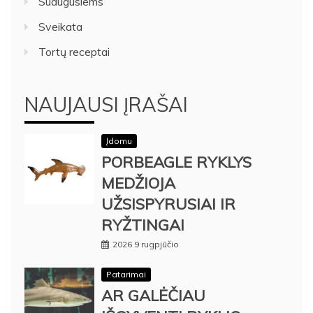
Suaugusiems
Sveikata
Tortų receptai
NAUJAUSI ĮRAŠAI
Įdomu
PORBEAGLE RYKLYS
MEDŽIOJA
UŽSISPYRUSIAI IR
RYŽTINGAI
2026 9 rugpjūčio
Patarimai
AR GALĖČIAU