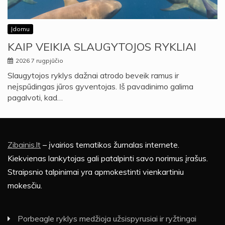
Įdomu
KAIP VEIKIA SLAUGYTOJOS RYKLIAI
2026 7 rugpjūčio
Slaugytojos ryklys dažnai atrodo beveik ramus ir
neįspūdingas jūros gyventojas. Iš pavadinimo galima
pagalvoti, kad…
Zibainis.lt
– įvairios tematikos žurnalas internete.
Kiekvienas lankytojas gali patalpinti savo norimus įrašus.
Straipsnio talpinimai yra apmokestinti vienkartiniu
mokesčiu.
Porbeagle ryklys medžioja užsispyrusiai ir ryžtingai