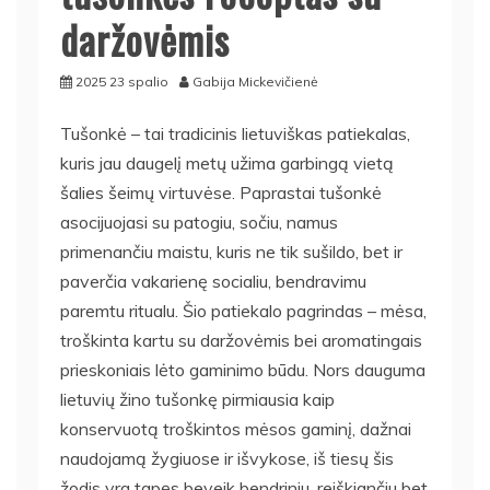
daržovėmis
2025 23 spalio
Gabija Mickevičienė
Tušonkė – tai tradicinis lietuviškas patiekalas,
kuris jau daugelį metų užima garbingą vietą
šalies šeimų virtuvėse. Paprastai tušonkė
asocijuojasi su patogiu, sočiu, namus
primenančiu maistu, kuris ne tik sušildo, bet ir
paverčia vakarienę socialiu, bendravimu
paremtu ritualu. Šio patiekalo pagrindas – mėsa,
troškinta kartu su daržovėmis bei aromatingais
prieskoniais lėto gaminimo būdu. Nors dauguma
lietuvių žino tušonkę pirmiausia kaip
konservuotą troškintos mėsos gaminį, dažnai
naudojamą žygiuose ir išvykose, iš tiesų šis
žodis yra tapęs beveik bendriniu, reiškiančiu bet