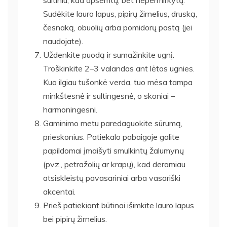
Sudėkite lauro lapus, pipirų žirnelius, druską,
česnaką, obuolių arba pomidorų pastą (jei
naudojate).
Uždenkite puodą ir sumažinkite ugnį.
Troškinkite 2–3 valandas ant lėtos ugnies.
Kuo ilgiau tušonkė verda, tuo mėsa tampa
minkštesnė ir sultingesnė, o skoniai –
harmoningesni.
Gaminimo metu paredaguokite sūrumą,
prieskonius. Patiekalo pabaigoje galite
papildomai įmaišyti smulkintų žalumynų
(pvz., petražolių ar krapų), kad deramiau
atsiskleistų pavasariniai arba vasariški
akcentai.
Prieš patiekiant būtinai išimkite lauro lapus
bei pipirų žirnelius.