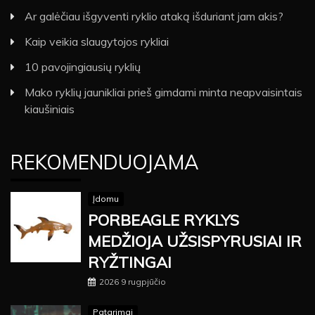
Ar galėčiau išgyventi ryklio ataką išduriant jam akis?
Kaip veikia slaugytojos rykliai
10 pavojingiausių ryklių
Mako ryklių jaunikliai prieš gimdami minta neapvaisintais
kiaušiniais
REKOMENDUOJAMA
Įdomu
PORBEAGLE RYKLYS
MEDŽIOJA UŽSISPYRUSIAI IR
RYŽTINGAI
2026 9 rugpjūčio
Patarimai