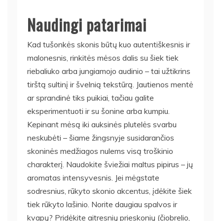
Naudingi patarimai
Kad tušonkės skonis būtų kuo autentiškesnis ir
malonesnis, rinkitės mėsos dalis su šiek tiek
riebaliuko arba jungiamojo audinio – tai užtikrins
tirštą sultinį ir švelnią tekstūrą. Jautienos mentė
ar sprandinė tiks puikiai, tačiau galite
eksperimentuoti ir su šonine arba kumpiu.
Kepinant mėsą iki auksinės plutelės svarbu
neskubėti – šiame žingsnyje susidarančios
skoninės medžiagos nulems visą troškinio
charakterį. Naudokite šviežiai maltus pipirus – jų
aromatas intensyvesnis. Jei mėgstate
sodresnius, rūkyto skonio akcentus, įdėkite šiek
tiek rūkyto lašinio. Norite daugiau spalvos ir
kvapų? Pridėkite aitresnių prieskonių (čiobrelio,