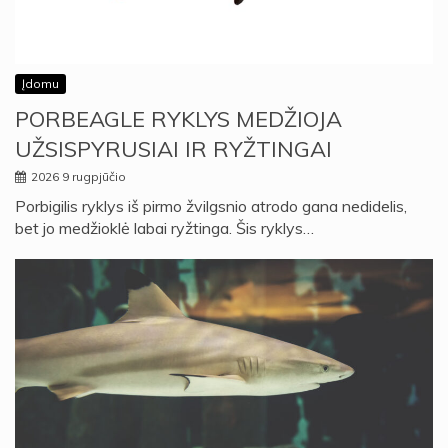
Įdomu
PORBEAGLE RYKLYS MEDŽIOJA
UŽSISPYRUSIAI IR RYŽTINGAI
2026 9 rugpjūčio
Porbigilis ryklys iš pirmo žvilgsnio atrodo gana nedidelis,
bet jo medžioklė labai ryžtinga. Šis ryklys…