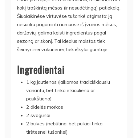
kokį troškintą mėsos (ir nesudėtingą) patiekalą.
Šiuolaikinėse virtuvėse tušonkė atgimsta: ją
nesunku pagaminti namuose iš įvairios mėsos,
daržovių, galima keisti ingredientus pagal
sezoną ar skonį. Tai idealus maistas tiek
šeimyninei vakarienei, tiek iškylai gamtoje.
Ingredientai
1 kg jautienos (laikomos tradiciškiausiu
variantu, bet tinka ir kiauliena ar
paukštiena)
2 didelės morkos
2 svogūnai
2 bulvės (nebūtina, bet puikiai tinka
tirštesnei tušonkei)