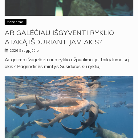
Patarimai
AR GALĖČIAU IŠGYVENTI RYKLIO
ATAKĄ IŠDURIANT JAM AKIS?
2026 8 rugpjūčio
Ar galima išsigelbėti nuo ryklio užpuolimo, jei taikytumeisi į
akis? Pagrindinės mintys Susidūrus su rykliu,…