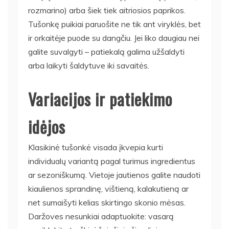
rozmarino) arba šiek tiek aitriosios paprikos.
Tušonkę puikiai paruošite ne tik ant viryklės, bet
ir orkaitėje puode su dangčiu. Jei liko daugiau nei
galite suvalgyti – patiekalą galima užšaldyti
arba laikyti šaldytuve iki savaitės.
Variacijos ir patiekimo
idėjos
Klasikinė tušonkė visada įkvepia kurti
individualų variantą pagal turimus ingredientus
ar sezoniškumą. Vietoje jautienos galite naudoti
kiaulienos sprandinę, vištieną, kalakutieną ar
net sumaišyti kelias skirtingo skonio mėsas.
Daržoves nesunkiai adaptuokite: vasarą