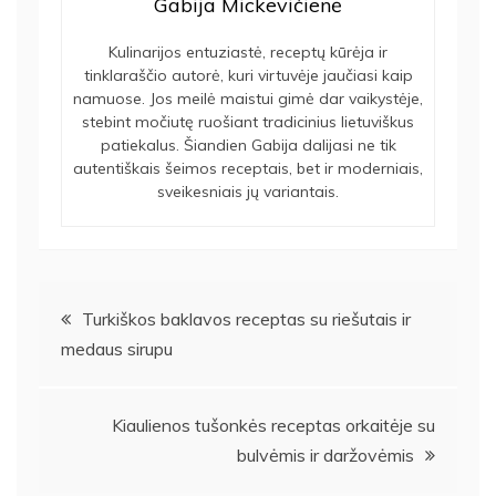
Gabija Mickevičienė
Kulinarijos entuziastė, receptų kūrėja ir
tinklaraščio autorė, kuri virtuvėje jaučiasi kaip
namuose. Jos meilė maistui gimė dar vaikystėje,
stebint močiutę ruošiant tradicinius lietuviškus
patiekalus. Šiandien Gabija dalijasi ne tik
autentiškais šeimos receptais, bet ir moderniais,
sveikesniais jų variantais.
Navigacija
Turkiškos baklavos receptas su riešutais ir
medaus sirupu
tarp
įrašų
Kiaulienos tušonkės receptas orkaitėje su
bulvėmis ir daržovėmis