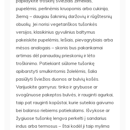
papildykite troškinį šviežiais žirneliais,
pupelėmis, perlinėmis kruopomis arba cukinija,
žiemą – daugiau šakninių daržovių ir rūgštesnių
obuolių. Jei norisi vegetariškos tušonkės
versijos, klasikinius gyvulinius baltymus
pakeiskite pupelėmis, lešiais, pievagrybiais arba
mėsos analogais – skonis bus pakankamai
artimas dėl panaudaų prieskonių ir lėto
troškinimo. Patiekiant siūlome tušonkę
apibarstyti smulkintomis žolelėmis, šalia
pasiūlyti šviežios duonos ar bulvių košės.
Varijuokite garnyrus: tinka ir grybuose ar
svogūnuose pakeptos bulvės, ir rauginti agurkai,
taip pat rauginti kopūstai, kurie suteikia gaivumo
bei balanso riebiems patiekalams. Išvykose ar
žygiuose tušonkę lengva perkelti į sandarius
indus arba termosus – štai kodėl ji taip mylima