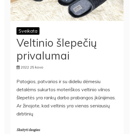
Sveikata
Veltinio šlepečių
privalumai
2022 25 kovo
Patogios, patvarios ir su dideliu dėmesiu
detalėms sukurtos moteriškos veltinio vilnos
šlepetės yra rankų darbo prabangos įkūnijimas.
Ar žinojote, kad veltinis yra vienas seniausių
dirbtinių
Skaityti daugiau