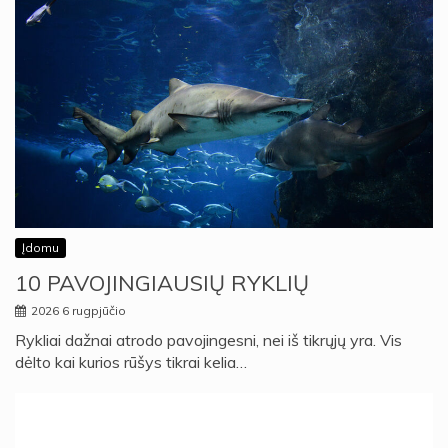
Įdomu
10 PAVOJINGIAUSIŲ RYKLIŲ
2026 6 rugpjūčio
Rykliai dažnai atrodo pavojingesni, nei iš tikrųjų yra. Vis
dėlto kai kurios rūšys tikrai kelia…