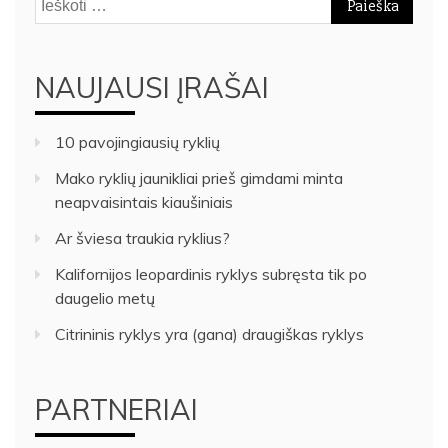
NAUJAUSI ĮRAŠAI
10 pavojingiausių ryklių
Mako ryklių jaunikliai prieš gimdami minta
neapvaisintais kiaušiniais
Ar šviesa traukia ryklius?
Kalifornijos leopardinis ryklys subręsta tik po
daugelio metų
Citrininis ryklys yra (gana) draugiškas ryklys
PARTNERIAI