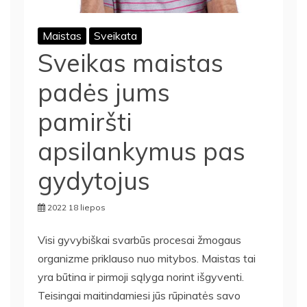
Maistas
Sveikata
Sveikas maistas
padės jums
pamiršti
apsilankymus pas
gydytojus
2022 18 liepos
Visi gyvybiškai svarbūs procesai žmogaus
organizme priklauso nuo mitybos. Maistas tai
yra būtina ir pirmoji sąlyga norint išgyventi.
Teisingai maitindamiesi jūs rūpinatės savo