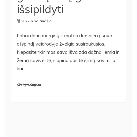
išsipildyti
2022 6 balandžio
Labai daug merginų ir moterų kasdien į savo
atspindį veidrodyje žvelgia susiraukusios.
Nepasitenkinimas savo išvaizda dažnai lemia ir
žemą savivertę, slopina pasitikėjimą savimi, o
kai
Skaityti daugiau