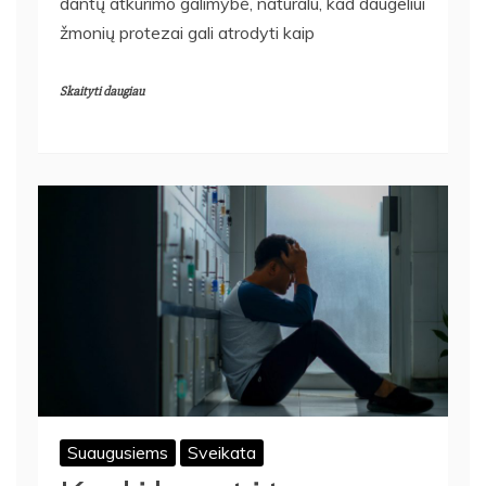
dantų atkūrimo galimybė, natūralu, kad daugeliui
žmonių protezai gali atrodyti kaip
Skaityti daugiau
Suaugusiems
Sveikata