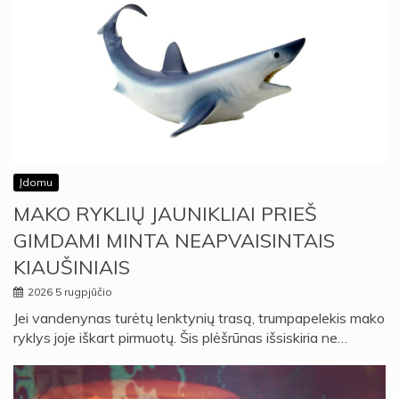
Įdomu
MAKO RYKLIŲ JAUNIKLIAI PRIEŠ
GIMDAMI MINTA NEAPVAISINTAIS
KIAUŠINIAIS
2026 5 rugpjūčio
Jei vandenynas turėtų lenktynių trasą, trumpapelekis mako
ryklys joje iškart pirmuotų. Šis plėšrūnas išsiskiria ne…