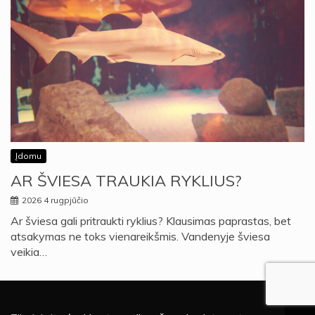
Įdomu
AR ŠVIESA TRAUKIA RYKLIUS?
2026 4 rugpjūčio
Ar šviesa gali pritraukti ryklius? Klausimas paprastas, bet
atsakymas ne toks vienareikšmis. Vandenyje šviesa
veikia…