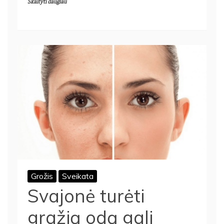
Skaityti daugiau
Grožis
Sveikata
Svajonė turėti
gražią odą gali