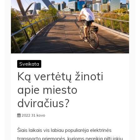
Sveikata
Ką vertėtų žinoti
apie miesto
dviračius?
2022 31 kovo
Šiais laikais vis labiau populiarėja elektrinės
transporto priemonės, kurioms nereikia pilti jokių